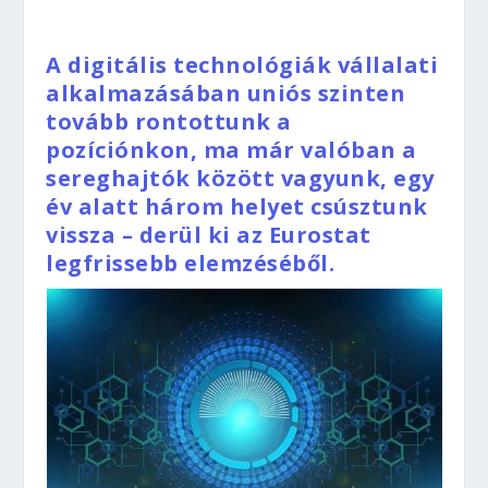
A digitális technológiák vállalati
alkalmazásában uniós szinten
tovább rontottunk a
pozíciónkon, ma már valóban a
sereghajtók között vagyunk, egy
év alatt három helyet csúsztunk
vissza – derül ki az Eurostat
legfrissebb elemzéséből.