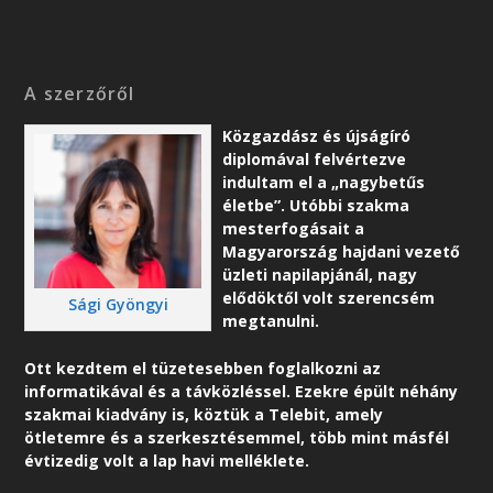
A szerzőről
Közgazdász és újságíró
diplomával felvértezve
indultam el a „nagybetűs
életbe”. Utóbbi szakma
mesterfogásait a
Magyarország hajdani vezető
üzleti napilapjánál, nagy
elődöktől volt szerencsém
Sági Gyöngyi
megtanulni.
Ott kezdtem el tüzetesebben foglalkozni az
informatikával és a távközléssel. Ezekre épült néhány
szakmai kiadvány is, köztük a Telebit, amely
ötletemre és a szerkesztésemmel, több mint másfél
évtizedig volt a lap havi melléklete.