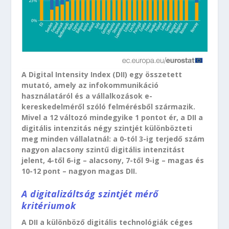
A Digital Intensity Index (DII) egy összetett
mutató, amely az infokommunikáció
használatáról és a vállalkozások e-
kereskedelméről szóló felmérésből származik.
Mivel a 12 változó mindegyike 1 pontot ér, a DII a
digitális intenzitás négy szintjét különbözteti
meg minden vállalatnál: a 0-tól 3-ig terjedő szám
nagyon alacsony szintű digitális intenzitást
jelent, 4-től 6-ig – alacsony, 7-től 9-ig – magas és
10-12 pont – nagyon magas DII.
A digitalizáltság szintjét mérő
kritériumok
A DII a különböző digitális technológiák céges