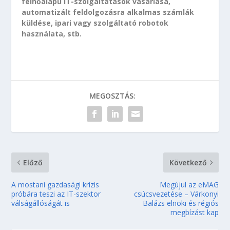
felhőalapú IT-szolgáltatások vásárlása,
automatizált feldolgozásra alkalmas számlák
küldése, ipari vagy szolgáltató robotok
használata, stb.
MEGOSZTÁS:
Előző
Következő
A mostani gazdasági krízis
Megújul az eMAG
próbára teszi az IT-szektor
csúcsvezetése – Várkonyi
válságállóságát is
Balázs elnöki és régiós
megbízást kap