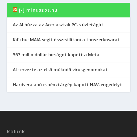
[-] minuszos.hu
Az AI húzza az Acer asztali PC-s üzletágát
Kifli.hu: MAIA segít összeállítani a tanszerkosarat
567 millió dollár birságot kapott a Meta
AI tervezte az első működő vírusgenomokat
Hardveralapú e-pénztárgép kapott NAV-engedélyt
Rólunk