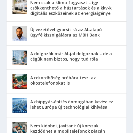
Nem csak a klíma fogyaszt – így
csökkenthető a háztartások és a kkv-k
digitális eszközeinek az energiaigénye
Új vezetővel gyorsít rá az AI-alapú
ügyfélkiszolgálásra az MBH Bank
A dolgozók már AI-jal dolgoznak – de a
cégük nem biztos, hogy tud róla
A rekordhőség próbára teszi az
okostelefonokat is
A chipgyár-építés önmagában kevés: ez
lehet Európa új technológiai kihívása
Nem kidobni, javítani: új korszak
kezdődhet a mobiltelefonok piacán