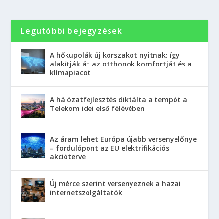
Legutóbbi bejegyzések
A hőkupolák új korszakot nyitnak: így
alakítják át az otthonok komfortját és a
klímapiacot
A hálózatfejlesztés diktálta a tempót a
Telekom idei első félévében
Az áram lehet Európa újabb versenyelőnye
– fordulópont az EU elektrifikációs
akcióterve
Új mérce szerint versenyeznek a hazai
internetszolgáltatók