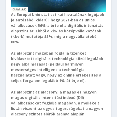
Az Európai Unió statisztikai hivatalának legújabb
jelentéséből kiderül, hogy 2021-ben az uniós
vállalkozások 56%-a érte el a digitális intenzitás
alapszintjét. Ebből a kis- és középvállalkozások
(kkv-k) mutatója 55%, míg a nagyvállalatoké
88%.
Az alapszint magában foglalja tizenkét
kiválasztott digitális technológia közül legalább
négy alkalmazását (például bármilyen
mesterséges intelligencia technológia
használatát; vagy, hogy az online értékesítés a
teljes forgalom legalább 1%-át érje el).
Az alapszint az alacsony, a magas és nagyon
magas digitális intenzitási indexű (DII)
vállalkozásokat foglalja magában, a mellékelt
listán viszont az egyes tagországokat a nagyon
alacsony szintet elérők aránya alapján