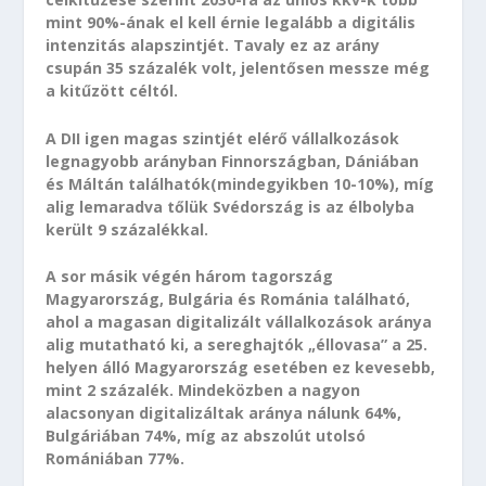
mint 90%-ának el kell érnie legalább a digitális
intenzitás alapszintjét. Tavaly ez az arány
csupán 35 százalék volt, jelentősen messze még
a kitűzött céltól.
A DII igen magas szintjét elérő vállalkozások
legnagyobb arányban Finnországban, Dániában
és Máltán találhatók(mindegyikben 10-10%), míg
alig lemaradva tőlük Svédország is az élbolyba
került 9 százalékkal.
A sor másik végén három tagország
Magyarország, Bulgária és Románia található,
ahol a magasan digitalizált vállalkozások aránya
alig mutatható ki, a sereghajtók „éllovasa” a 25.
helyen álló Magyarország esetében ez kevesebb,
mint 2 százalék. Mindeközben a nagyon
alacsonyan digitalizáltak aránya nálunk 64%,
Bulgáriában 74%, míg az abszolút utolsó
Romániában 77%.