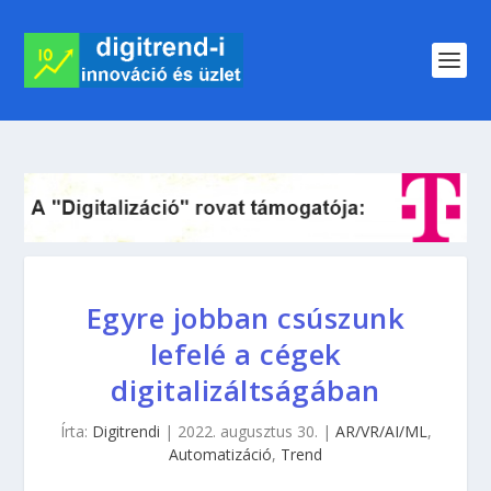
Egyre jobban csúszunk
lefelé a cégek
digitalizáltságában
Írta:
Digitrendi
|
2022. augusztus 30.
|
AR/VR/AI/ML
,
Automatizáció
,
Trend