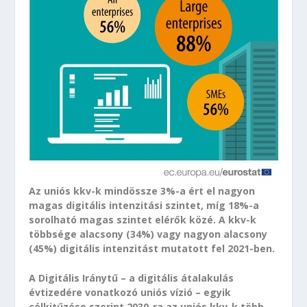
Az uniós kkv-k mindössze 3%-a ért el nagyon
magas digitális intenzitási szintet, míg 18%-a
sorolható magas szintet elérők közé. A kkv-k
többsége alacsony (34%) vagy nagyon alacsony
(45%) digitális intenzitást mutatott fel 2021-ben.
A Digitális Iránytű – a digitális átalakulás
évtizedére vonatkozó uniós vízió – egyik
célkitűzése szerint 2030-ra az uniós kkv-k több