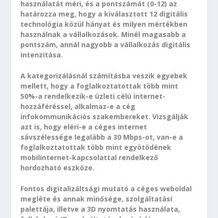
használatát méri, és a pontszámát (0-12) az
határozza meg, hogy a kiválasztott 12 digitális
technológia közül hányat és milyen mértékben
használnak a vállalkozások. Minél magasabb a
pontszám, annál nagyobb a vállalkozás digitális
intenzitása.
A kategorizálásnál számításba veszik egyebek
mellett, hogy a foglalkoztatottak több mint
50%-a rendelkezik-e üzleti célú internet-
hozzáféréssel, alkalmaz-e a cég
infokommunikációs szakembereket. Vizsgálják
azt is, hogy eléri-e a céges internet
sávszélessége legalább a 30 Mbps-ot, van-e a
foglalkoztatottak több mint egyötödének
mobilinternet-kapcsolattal rendelkező
hordozható eszköze.
Fontos digitalizáltsági mutató a céges weboldal
megléte és annak minősége, szolgáltatási
palettája, illetve a 3D nyomtatás használata,