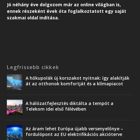
Jó néhány éve dolgozom már az online világban is,
ennek részeként é
vek óta foglalkoztatott egy saját
szakmai oldal indítása.
Legfrissebb cikkek
A hőkupolák új korszakot nyitnak: így alakítják
át az otthonok komfortját és a klímapiacot
A hálózatfejlesztés diktálta a tempót a
Telekom idei első félévében
Az áram lehet Európa újabb versenyelőnye –
fordulópont az EU elektrifikációs akcióterve