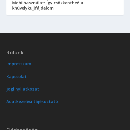
Mobilhasználat: Így csökkentheő a
khüvelykujjfájdalom
Rólunk
Impresszum
Kapcsolat
Jogi nyilatkozat
Adatkezelési tájékoztató