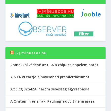
[-] minuszos.hu
Vámokkal védené az USA a chip- és napelemiparát
A GTA VI tartja a novemberi premierdátumot
AOC CQ32G4ZA: három sebesség egycsapásra
A C-vitamin és a rák: Paulingnak volt némi igaza