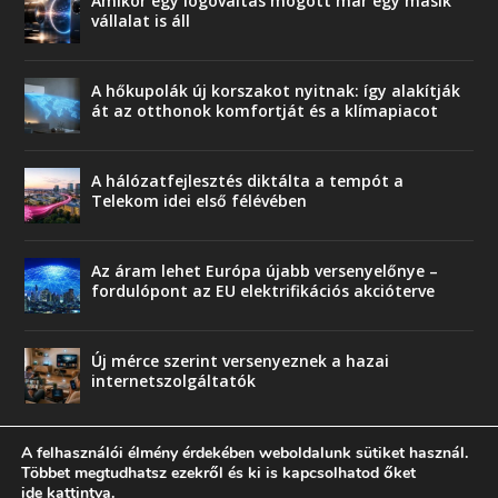
Amikor egy logóváltás mögött már egy másik
vállalat is áll
A hőkupolák új korszakot nyitnak: így alakítják
át az otthonok komfortját és a klímapiacot
A hálózatfejlesztés diktálta a tempót a
Telekom idei első félévében
Az áram lehet Európa újabb versenyelőnye –
fordulópont az EU elektrifikációs akcióterve
Új mérce szerint versenyeznek a hazai
internetszolgáltatók
A felhasználói élmény érdekében weboldalunk sütiket használ.
Többet megtudhatsz ezekről és ki is kapcsolhatod őket
ide kattintva
.