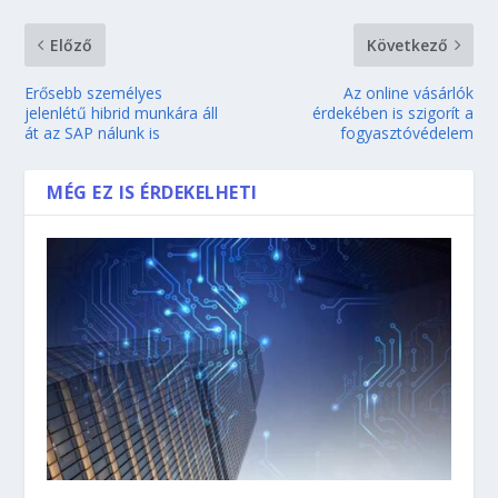
Előző
Következő
Erősebb személyes
Az online vásárlók
jelenlétű hibrid munkára áll
érdekében is szigorít a
át az SAP nálunk is
fogyasztóvédelem
MÉG EZ IS ÉRDEKELHETI