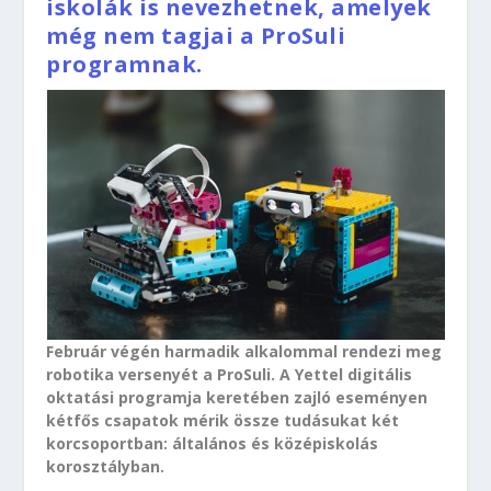
iskolák is nevezhetnek, amelyek
még nem tagjai a ProSuli
programnak.
Február végén harmadik alkalommal rendezi meg
robotika versenyét a ProSuli. A Yettel digitális
oktatási programja keretében zajló eseményen
kétfős csapatok mérik össze tudásukat két
korcsoportban: általános és középiskolás
korosztályban.