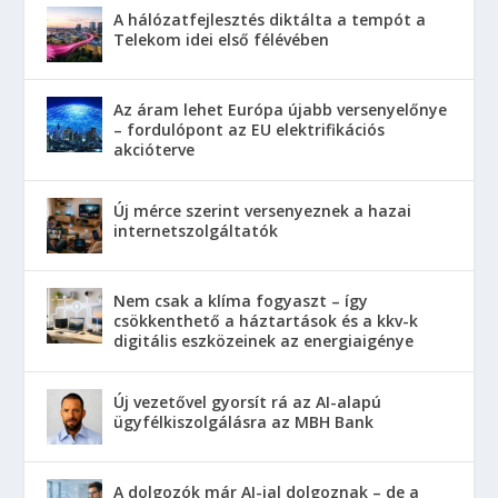
A hálózatfejlesztés diktálta a tempót a
Telekom idei első félévében
Az áram lehet Európa újabb versenyelőnye
– fordulópont az EU elektrifikációs
akcióterve
Új mérce szerint versenyeznek a hazai
internetszolgáltatók
Nem csak a klíma fogyaszt – így
csökkenthető a háztartások és a kkv-k
digitális eszközeinek az energiaigénye
Új vezetővel gyorsít rá az AI-alapú
ügyfélkiszolgálásra az MBH Bank
A dolgozók már AI-jal dolgoznak – de a