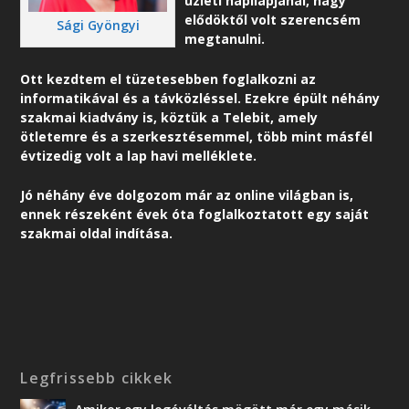
üzleti napilapjánál, nagy
elődöktől volt szerencsém
Sági Gyöngyi
megtanulni.
Ott kezdtem el tüzetesebben foglalkozni az
informatikával és a távközléssel. Ezekre épült néhány
szakmai kiadvány is, köztük a Telebit, amely
ötletemre és a szerkesztésemmel, több mint másfél
évtizedig volt a lap havi melléklete.
Jó néhány éve dolgozom már az online világban is,
ennek részeként é
vek óta foglalkoztatott egy saját
szakmai oldal indítása.
Legfrissebb cikkek