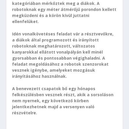
kategóriában mérkőztek meg a diákok. A
robotoknak egy méter átmérőjű porondon kellett
megküzdeni és a körön kívül juttatni
ellenfelüket.
Idén vonalkövetéses feladat vár a résztvevőkre,
a diákok által programozott és irányított
robotoknak meghatározott, változatos
kanyarokkal ellátott vonalpályán kell minél
gyorsabban és pontosabban végighaladni. A
feladat megoldásához a robotok szenzorokat
vesznek igénybe, amelyeket mozgásuk
irányításához használnak.
A benevezett csapatok bő egy hónapos
felkészülésben vesznek részt, akik a sorsoláson
nem nyernek, egy következő körben
jelentkezhetnek majd a versenyen való
részvételre.