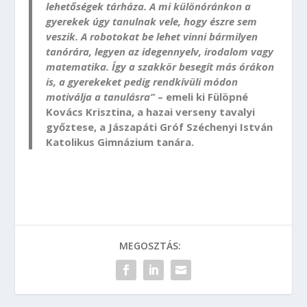
lehetőségek tárháza. A mi különóránkon a
gyerekek úgy tanulnak vele, hogy észre sem
veszik. A robotokat be lehet vinni bármilyen
tanórára, legyen az idegennyelv, irodalom vagy
matematika. Így a szakkör besegít más órákon
is, a gyerekeket pedig rendkívüli módon
motiválja a tanulásra”
– emeli ki Fülöpné
Kovács Krisztina, a hazai verseny tavalyi
győztese, a Jászapáti Gróf Széchenyi István
Katolikus Gimnázium tanára.
MEGOSZTÁS: