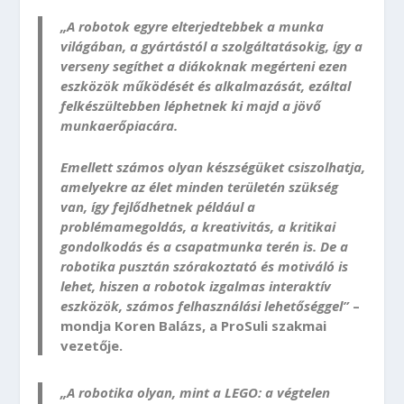
„A robotok egyre elterjedtebbek a munka
világában, a gyártástól a szolgáltatásokig, így a
verseny segíthet a diákoknak megérteni ezen
eszközök működését és alkalmazását, ezáltal
felkészültebben léphetnek ki majd a jövő
munkaerőpiacára.
Emellett számos olyan készségüket csiszolhatja,
amelyekre az élet minden területén szükség
van, így fejlődhetnek például a
problémamegoldás, a kreativitás, a kritikai
gondolkodás és a csapatmunka terén is. De a
robotika pusztán szórakoztató és motiváló is
lehet, hiszen a robotok izgalmas interaktív
eszközök, számos felhasználási lehetőséggel”
–
mondja Koren Balázs, a ProSuli szakmai
vezetője.
„A robotika olyan, mint a LEGO: a végtelen