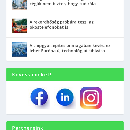
cégük nem biztos, hogy tud róla
A rekordhőség próbára teszi az
okostelefonokat is
A chipgyár-építés önmagában kevés: ez
lehet Európa új technológiai kihívása
Kövess minket!
Partnereink