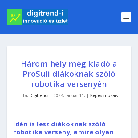
Három hely még kiadó a
ProSuli diákoknak szóló
robotika versenyén
Írta:
Digitrendi
|
2024. január 11.
|
Képes mozaik
Idén is lesz diákoknak szóló
robotika verseny, amire olyan