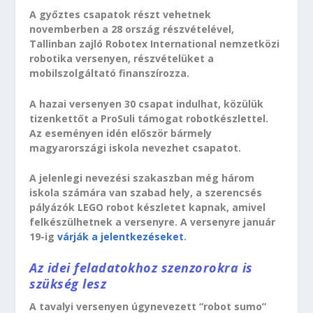
A győztes csapatok részt vehetnek
novemberben a 28 ország részvételével,
Tallinban zajló Robotex International nemzetközi
robotika versenyen, részvételüket a
mobilszolgáltató finanszírozza.
A hazai versenyen 30 csapat indulhat, közülük
tizenkettőt a ProSuli támogat robotkészlettel.
Az eseményen idén először bármely
magyarországi iskola nevezhet csapatot.
A jelenlegi nevezési szakaszban még három
iskola számára van szabad hely, a szerencsés
pályázók LEGO robot készletet kapnak, amivel
felkészülhetnek a versenyre. A versenyre január
19-ig
várják a jelentkezéseket
.
Az idei feladatokhoz szenzorokra is
szükség lesz
A tavalyi versenyen úgynevezett “robot sumo”