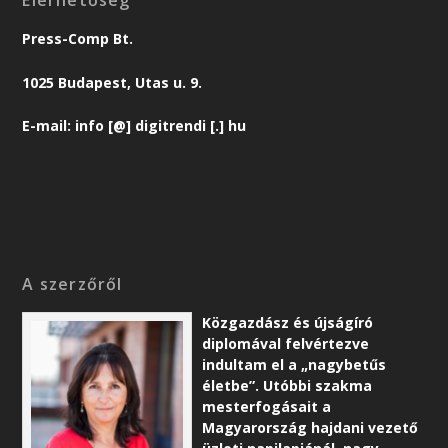
Elérhetőség
Press-Comp Bt.
1025 Budapest, Utas u. 9.
E-mail: info [@] digitrendi [.] hu
A szerzőről
Közgazdász és újságíró
diplomával felvértezve
indultam el a „nagybetűs
életbe”. Utóbbi szakma
mesterfogásait a
Magyarország hajdani vezető