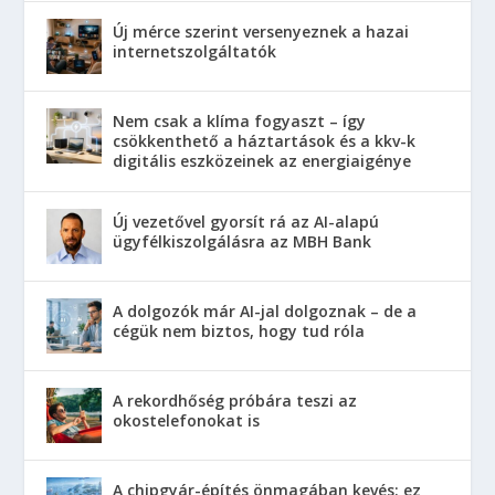
Új mérce szerint versenyeznek a hazai
internetszolgáltatók
Nem csak a klíma fogyaszt – így
csökkenthető a háztartások és a kkv-k
digitális eszközeinek az energiaigénye
Új vezetővel gyorsít rá az AI-alapú
ügyfélkiszolgálásra az MBH Bank
A dolgozók már AI-jal dolgoznak – de a
cégük nem biztos, hogy tud róla
A rekordhőség próbára teszi az
okostelefonokat is
A chipgyár-építés önmagában kevés: ez