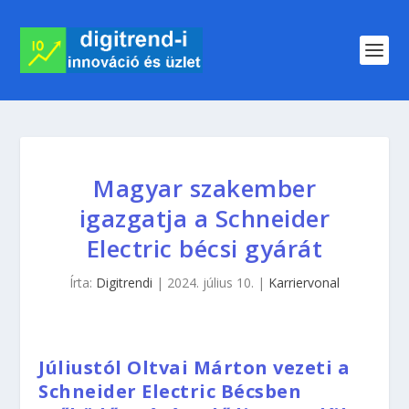
Magyar szakember
igazgatja a Schneider
Electric bécsi gyárát
Írta:
Digitrendi
|
2024. július 10.
|
Karriervonal
Júliustól Oltvai Márton vezeti a
Schneider Electric Bécsben