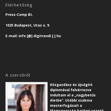
Elérhetőség
Press-Comp Bt.
1025 Budapest, Utas u. 9.
E-mail: info [@] digitrendi [.] hu
A szerzőről
Közgazdász és újságíró
diplomával felvértezve
indultam el a „nagybetűs
életbe”. Utóbbi szakma
mesterfogásait a
Magyarország hajdani vezető