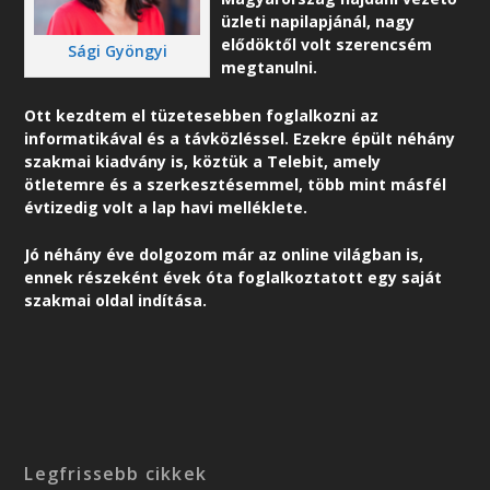
üzleti napilapjánál, nagy
elődöktől volt szerencsém
Sági Gyöngyi
megtanulni.
Ott kezdtem el tüzetesebben foglalkozni az
informatikával és a távközléssel. Ezekre épült néhány
szakmai kiadvány is, köztük a Telebit, amely
ötletemre és a szerkesztésemmel, több mint másfél
évtizedig volt a lap havi melléklete.
Jó néhány éve dolgozom már az online világban is,
ennek részeként é
vek óta foglalkoztatott egy saját
szakmai oldal indítása.
Legfrissebb cikkek