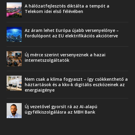
A hálózatfejlesztés diktálta a tempót a
Telekom idei első félévében
Az áram lehet Európa újabb versenyelőnye –
fordulópont az EU elektrifikációs akcióterve
Új mérce szerint versenyeznek a hazai
internetszolgáltatók
Nem csak a klíma fogyaszt – így csökkenthető a
háztartások és a kkv-k digitális eszközeinek az
energiaigénye
Új vezetővel gyorsít rá az AI-alapú
ügyfélkiszolgálásra az MBH Bank