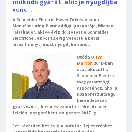
működő gyárát, elődje nyugdíjba
vonul.
A Schneider Electric Power Drives Vienna
Manufacturing Plant eddigi igazgatója, Michael
Feisthauer, aki 44 évig dolgozott a Schneider
Electricnél, ebből 12 évig vezette a bécsi
létesítményt, most nyugdíjba vonul.
Utóda
Oltvai
Márton
2010-ben
csatlakozott a
Schneider Electric
magyarországi
csapatához, ahol a
középfeszültségű
berendezések
gyártásáért, hazai és export értékesítéséért
felelős igazgatóként dolgozott 2017-ig.
Ezt követően két évig a kutatás-fejlesztéshez
kapcsolódó beszerzés igazgatójaként