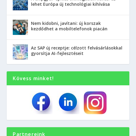
lehet Európa új technológiai kihívása
Nem kidobni, javítani: új korszak
kezdődhet a mobiltelefonok piacán
Az SAP új receptje: célzott felvásárlásokkal
gyorsítja AI-fejlesztéseit
Kövess minket!
Partnereink