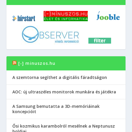
[-] minuszos.hu
A szemtorna segíthet a digitális fáradtságon
AOC: új ultraszéles monitorok munkára és játékra
A Samsung bemutatta a 3D-memóriáinak
koncepcióit
Ősi kozmikus karambolról mesélnek a Neptunusz
holdjai