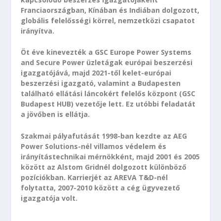
Franciaországban, Kínában és Indiában dolgozott,
globális felelősségi körrel, nemzetközi csapatot
irányítva.
Öt éve kinevezték a GSC Europe Power Systems
and Secure Power üzletágak európai beszerzési
igazgatójává, majd 2021-től kelet-európai
beszerzési igazgató, valamint a Budapesten
található ellátási láncokért felelős központ (GSC
Budapest HUB) vezetője lett. Ez utóbbi feladatát
a jövőben is ellátja.
Szakmai pályafutását 1998-ban kezdte az AEG
Power Solutions-nél villamos védelem és
irányítástechnikai mérnökként, majd 2001 és 2005
között az Alstom Gridnél dolgozott különböző
pozíciókban. Karrierjét az AREVA T&D-nél
folytatta, 2007-2010 között a cég ügyvezető
igazgatója volt.