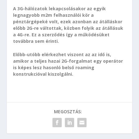
A 3G-hálózatok lekapcsolásakor az egyik
legnagyobb m2m felhasználói kör a
pénztárgépeké volt, ezek azonban az átálláskor
előbb 2G-re váltottak, közben folyik az átállásuk
a 4G-re. Ez a szerződés így a működésüket
továbbra sem érinti.
Előbb-utóbb elérkezhet viszont az az idő is,
amikor a teljes hazai 2G-forgalmat egy operátor
is képes lesz hasonló belső roaming
konstrukcióval kiszolgálni.
MEGOSZTÁS: