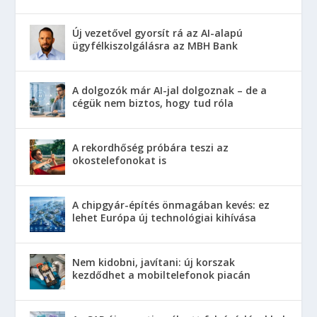
Új vezetővel gyorsít rá az AI-alapú
ügyfélkiszolgálásra az MBH Bank
A dolgozók már AI-jal dolgoznak – de a
cégük nem biztos, hogy tud róla
A rekordhőség próbára teszi az
okostelefonokat is
A chipgyár-építés önmagában kevés: ez
lehet Európa új technológiai kihívása
Nem kidobni, javítani: új korszak
kezdődhet a mobiltelefonok piacán