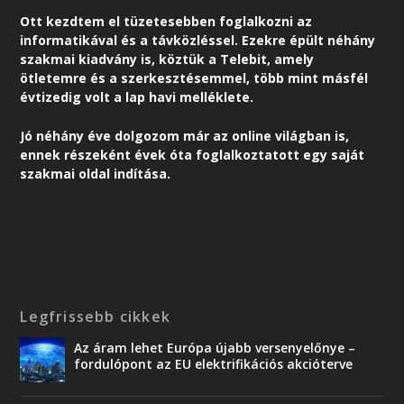
Ott kezdtem el tüzetesebben foglalkozni az
informatikával és a távközléssel. Ezekre épült néhány
szakmai kiadvány is, köztük a Telebit, amely
ötletemre és a szerkesztésemmel, több mint másfél
évtizedig volt a lap havi melléklete.
Jó néhány éve dolgozom már az online világban is,
ennek részeként é
vek óta foglalkoztatott egy saját
szakmai oldal indítása.
Legfrissebb cikkek
Az áram lehet Európa újabb versenyelőnye –
fordulópont az EU elektrifikációs akcióterve