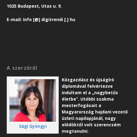
1025 Budapest, Utas u. 9.
E-mail: info [@] digitrendi [.] hu
A szerzőről
Közgazdász és újságíró
diplomával felvértezve
indultam el a „nagybetűs
életbe”. Utóbbi szakma
mesterfogásait a
Magyarország hajdani vezető
üzleti napilapjánál, nagy
elődöktől volt szerencsém
Sági Gyöngyi
megtanulni.