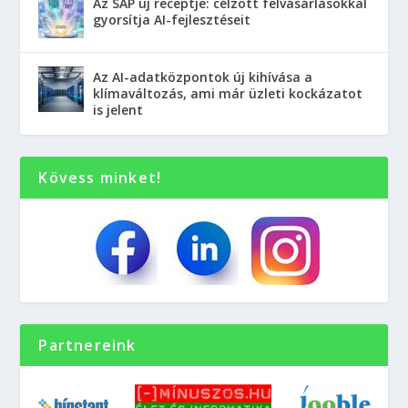
Az SAP új receptje: célzott felvásárlásokkal
gyorsítja AI-fejlesztéseit
Az AI-adatközpontok új kihívása a
klímaváltozás, ami már üzleti kockázatot
is jelent
Kövess minket!
Partnereink