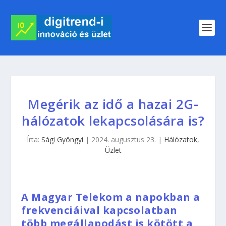
Megérik az idő a hazai 2G-
hálózatok lekapcsolására is?
Írta:
Sági Gyöngyi
|
2024. augusztus 23.
|
Hálózatok
,
Üzlet
A Magyar Telekom a napokban a
frekvenciáival kapcsolatban
több megállapodást is kötött a