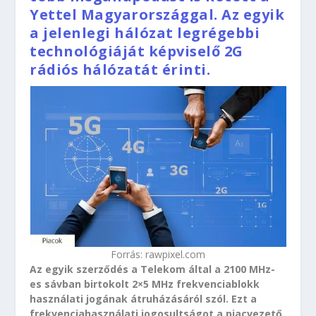
Yettel Magyarországgal. Az egyik
a jelenlegi hálózat legrégebbi
technológiáját képviselő 2G
rádiós hálózatát érinti.
Forrás: rawpixel.com
Az egyik szerződés a Telekom által a 2100 MHz-
es sávban birtokolt 2×5 MHz frekvenciablokk
használati jogának átruházásáról szól. Ezt a
frekvenciahasználati jogosultságot a piacvezető