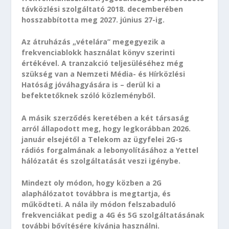
távközlési szolgáltató 2018. decemberében
hosszabbította meg 2027. június 27-ig.
Az átruházás „vételára” megegyezik a
frekvenciablokk használat könyv szerinti
értékével. A tranzakció teljesüléséhez még
szükség van a Nemzeti Média- és Hírközlési
Hatóság jóváhagyására is – derül ki a
befektetőknek szóló közleményből.
A másik szerződés keretében a két társaság
arról állapodott meg, hogy legkorábban 2026.
január elsejétől a Telekom az ügyfelei 2G-s
rádiós forgalmának a lebonyolításához a Yettel
hálózatát és szolgáltatását veszi igénybe.
Mindezt oly módon, hogy közben a 2G
alaphálózatot továbbra is megtartja, és
működteti. A nála ily módon felszabaduló
frekvenciákat pedig a 4G és 5G szolgáltatásának
további bővítésére kívánja használni.