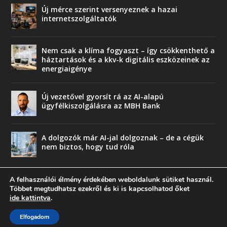
Új mérce szerint versenyeznek a hazai
internetszolgáltatók
Nem csak a klíma fogyaszt – így csökkenthető a
háztartások és a kkv-k digitális eszközeinek az
energiaigénye
Új vezetővel gyorsít rá az AI-alapú
ügyfélkiszolgálásra az MBH Bank
A dolgozók már AI-jal dolgoznak – de a cégük
nem biztos, hogy tud róla
A felhasználói élmény érdekében weboldalunk sütiket használ.
Többet megtudhatsz ezekről és ki is kapcsolhatod őket
ide kattintva
.
© copyright 2018 Press-Comp Bt.
Elfogadom
Trend
Üzlet
Karriervonal
Vendégoldal