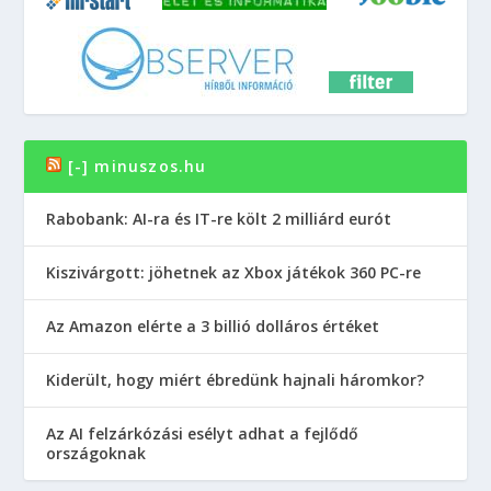
[-] minuszos.hu
Rabobank: AI-ra és IT-re költ 2 milliárd eurót
Kiszivárgott: jöhetnek az Xbox játékok 360 PC-re
Az Amazon elérte a 3 billió dolláros értéket
Kiderült, hogy miért ébredünk hajnali háromkor?
Az AI felzárkózási esélyt adhat a fejlődő
országoknak