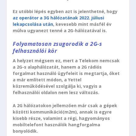
Ez utóbbi lépés egyben azt is jelenthetné, hogy
az operátor a 3G hálózatának 2022. júliusi
lekapcsolása után
, kevesebb mint másfél év
múlva ugyanezt tenné a 2G-hálózatával is.
Folyamatosan zsugorodik a 2G-s
felhasználói kör
A helyzet mégsem ez, mert a Telekom nemcsak
a 2G-s alaphálózatát, hanem a 2G rádiós
forgalmat használó ügyfeleit is megtartja, őket
a már említett módon, a Yettel
közreműködésével szolgálja ki, vagyis a
felhasználói oldalon nem lesz változás.
A 2G hálózatokon jellemzően már csak a gépek
közötti kommunikáció(m2m), annak is egyre
kisebb része, valamint a régi, hagyományos
mobiltelefont használók hangforgalma
bonyolódik.