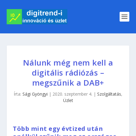
Nálunk még nem kell a
digitális rádiózás –
megszűnik a DAB+
Írta:
Sági Gyöngyi
|
2020. szeptember 4.
|
Szolgáltatás
,
Üzlet
Több mint egy évtized után