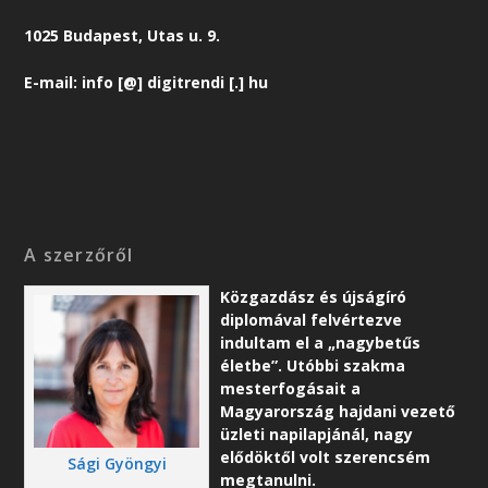
1025 Budapest, Utas u. 9.
E-mail: info [@] digitrendi [.] hu
A szerzőről
Közgazdász és újságíró
diplomával felvértezve
indultam el a „nagybetűs
életbe”. Utóbbi szakma
mesterfogásait a
Magyarország hajdani vezető
üzleti napilapjánál, nagy
elődöktől volt szerencsém
Sági Gyöngyi
megtanulni.