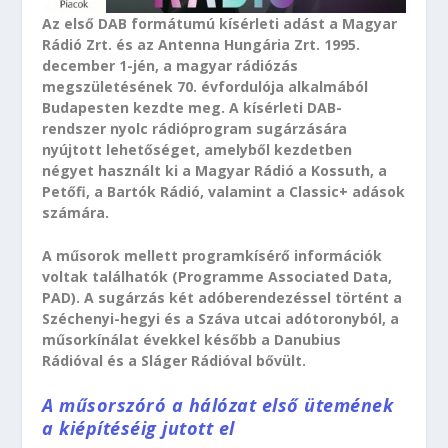
Az első DAB formátumú kísérleti adást a Magyar
Rádió Zrt. és az Antenna Hungária Zrt. 1995.
december 1-jén, a magyar rádiózás
megszületésének 70. évfordulója alkalmából
Budapesten kezdte meg. A kísérleti DAB-
rendszer nyolc rádióprogram sugárzására
nyújtott lehetőséget, amelyből kezdetben
négyet használt ki a Magyar Rádió a Kossuth, a
Petőfi, a Bartók Rádió, valamint a Classic+ adások
számára.
A műsorok mellett programkísérő információk
voltak találhatók (Programme Associated Data,
PAD). A sugárzás két adóberendezéssel történt a
Széchenyi-hegyi és a Száva utcai adótoronyból, a
műsorkínálat évekkel később a Danubius
Rádióval és a Sláger Rádióval bővült.
A műsorszóró a hálózat első ütemének
a kiépítéséig jutott el