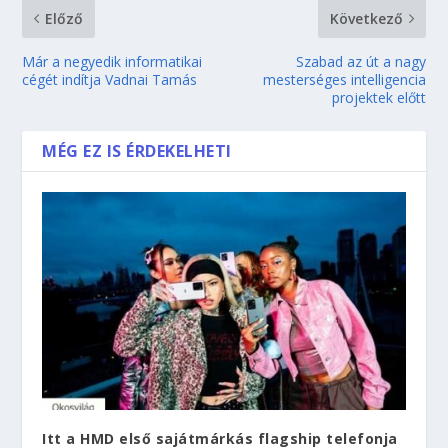
Előző
Következő
Már a negyedik informatikai
Szabad az út a nagy
cégét indítja Vadnai Tamás
mesterséges intelligencia
projektek előtt
MÉG EZ IS ÉRDEKELHETI
Itt a HMD első sajátmárkás flagship telefonja