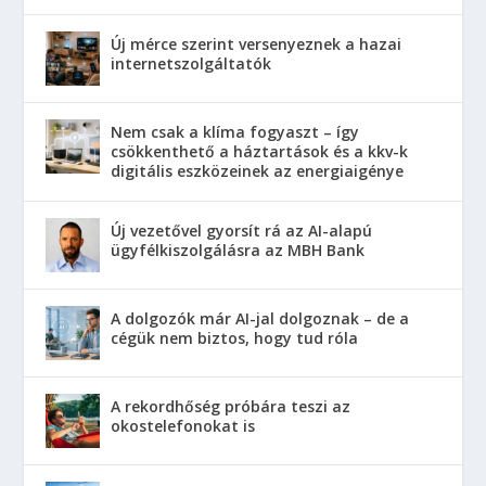
Új mérce szerint versenyeznek a hazai
internetszolgáltatók
Nem csak a klíma fogyaszt – így
csökkenthető a háztartások és a kkv-k
digitális eszközeinek az energiaigénye
Új vezetővel gyorsít rá az AI-alapú
ügyfélkiszolgálásra az MBH Bank
A dolgozók már AI-jal dolgoznak – de a
cégük nem biztos, hogy tud róla
A rekordhőség próbára teszi az
okostelefonokat is