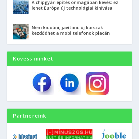
A chipgyár-építés önmagában kevés: ez
lehet Európa új technológiai kihívása
Nem kidobni, javítani: új korszak
kezdődhet a mobiltelefonok piacán
Kövess minket!
Partnereink