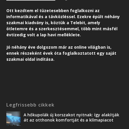
Ott kezdtem el tüzetesebben foglalkozni az
informatikával és a távközléssel. Ezekre épült néhány
szakmai kiadvány is, köztük a Telebit, amely
ötletemre és a szerkesztésemmel, több mint másfél
évtizedig volt a lap havi melléklete.
Jó néhány éve dolgozom már az online világban is,
ennek részeként é
vek óta foglalkoztatott egy saját
szakmai oldal indítása.
Legfrissebb cikkek
A hőkupolák új korszakot nyitnak: így alakítják
át az otthonok komfortját és a klímapiacot