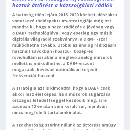
hoztak áttörést a közszolgálati rádió
k
A hatóság idén lejáró 2016-2020 közötti időszakra
vonatkozó rádióspektrum-stratégiája még azt
mondta ki, hogy a hazai rádiózás a jövőben vagy
a DAB+ technológiával, vagy esetleg egy másik
digitális világrádió szabvánnyal a DRM+ -szal
működhetne tovább. Utóbbi az analóg rádiózásra
használt sávokban (hosszú-, közép-és
rövidhullám is) akár a meglévő analóg műsorok
mellett is működhetne, a DAB+ viszont
magasabb, kevésbé optimálisan terjedő
frekvenciát használ.
A stratégia azt is kimondta, hogy a DAB+ csak
akkor lesz életképes, ha a műsorok sugárzása
országos lefedettséggel kezdődik meg. Erre
azonban 12 év után sem került sor, mondván
nincs megfelelő tartalomkínálat.
A szakhatóság szerint nálunk az áttörést amúgy