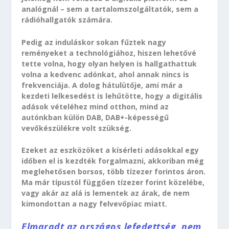
analógnál – sem a tartalomszolgáltatók, sem a
rádióhallgatók számára.
Pedig az induláskor sokan fűztek nagy
reményeket a technológiához, hiszen lehetővé
tette volna, hogy olyan helyen is hallgathattuk
volna a kedvenc adónkat, ahol annak nincs is
frekvenciája. A dolog hátulütője, ami már a
kezdeti lelkesedést is lehűtötte, hogy a digitális
adások vételéhez mind otthon, mind az
autónkban külön DAB, DAB+-képességű
vevőkészülékre volt szükség.
Ezeket az eszközöket a kísérleti adásokkal egy
időben el is kezdték forgalmazni, akkoriban még
meglehetősen borsos, több tízezer forintos áron.
Ma már típustól függően tízezer forint közelébe,
vagy akár az alá is lementek az árak, de nem
kimondottan a nagy felvevőpiac miatt.
Elmaradt az országos lefedettség, nem