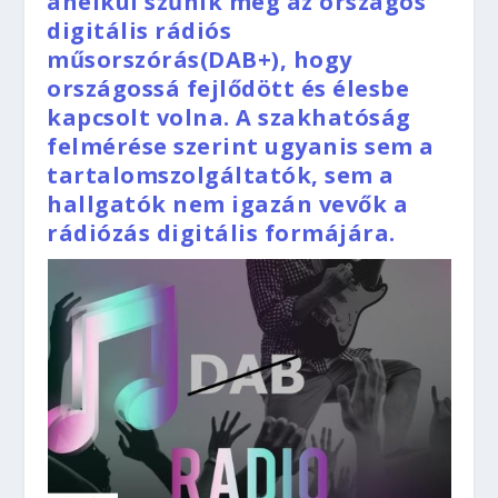
anélkül szűnik meg az országos
digitális rádiós
műsorszórás(DAB+), hogy
országossá fejlődött és élesbe
kapcsolt volna. A szakhatóság
felmérése szerint ugyanis sem a
tartalomszolgáltatók, sem a
hallgatók nem igazán vevők a
rádiózás digitális formájára.