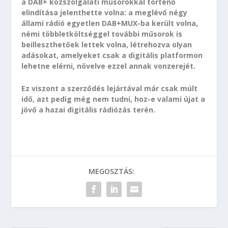
a DAB+ közszolgálati műsorokkal történő
elindítása jelenthette volna: a meglévő négy
állami rádió egyetlen DAB+MUX-ba került volna,
némi többletköltséggel további műsorok is
beilleszthetőek lettek volna, létrehozva olyan
adásokat, amelyeket csak a digitális platformon
lehetne elérni, növelve ezzel annak vonzerejét.
Ez viszont a szerződés lejártával már csak múlt
idő, azt pedig még nem tudni, hoz-e valami újat a
jövő a hazai digitális rádiózás terén.
MEGOSZTÁS: