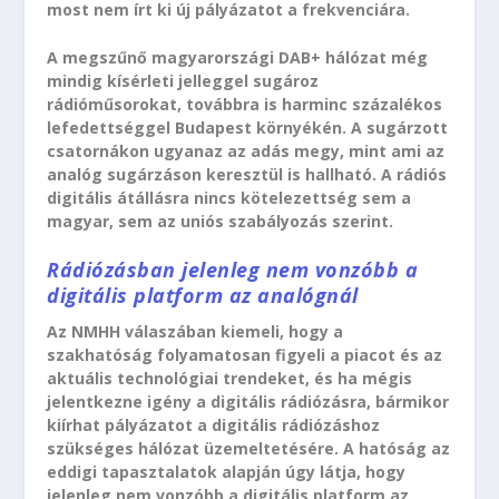
most nem írt ki új pályázatot a frekvenciára.
A megszűnő magyarországi DAB+ hálózat még
mindig kísérleti jelleggel sugároz
rádióműsorokat, továbbra is harminc százalékos
lefedettséggel Budapest környékén. A sugárzott
csatornákon ugyanaz az adás megy, mint ami az
analóg sugárzáson keresztül is hallható. A rádiós
digitális átállásra nincs kötelezettség sem a
magyar, sem az uniós szabályozás szerint.
Rádiózásban jelenleg nem vonzóbb a
digitális platform az analógnál
Az NMHH válaszában kiemeli, hogy a
szakhatóság folyamatosan figyeli a piacot és az
aktuális technológiai trendeket, és ha mégis
jelentkezne igény a digitális rádiózásra, bármikor
kiírhat pályázatot a digitális rádiózáshoz
szükséges hálózat üzemeltetésére. A hatóság az
eddigi tapasztalatok alapján úgy látja, hogy
jelenleg nem vonzóbb a digitális platform az