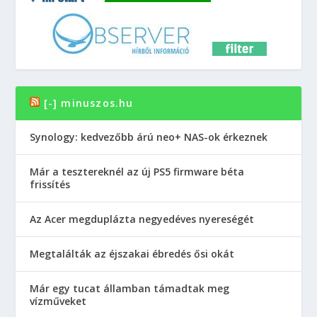
[-] minuszos.hu
Synology: kedvezőbb árú neo+ NAS-ok érkeznek
Már a tesztereknél az új PS5 firmware béta
frissítés
Az Acer megduplázta negyedéves nyereségét
Megtalálták az éjszakai ébredés ősi okát
Már egy tucat államban támadtak meg
vízműveket