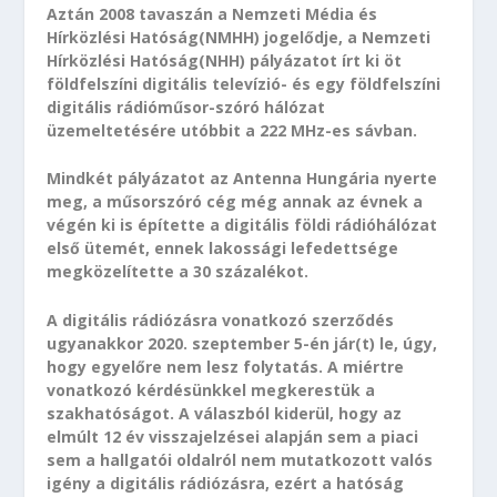
Aztán 2008 tavaszán a Nemzeti Média és
Hírközlési Hatóság(NMHH) jogelődje, a Nemzeti
Hírközlési Hatóság(NHH) pályázatot írt ki öt
földfelszíni digitális televízió- és egy földfelszíni
digitális rádióműsor-szóró hálózat
üzemeltetésére utóbbit a 222 MHz-es sávban.
Mindkét pályázatot az Antenna Hungária nyerte
meg, a műsorszóró cég még annak az évnek a
végén ki is építette a digitális földi rádióhálózat
első ütemét, ennek lakossági lefedettsége
megközelítette a 30 százalékot.
A digitális rádiózásra vonatkozó szerződés
ugyanakkor 2020. szeptember 5-én jár(t) le, úgy,
hogy egyelőre nem lesz folytatás. A miértre
vonatkozó kérdésünkkel megkerestük a
szakhatóságot. A válaszból kiderül, hogy az
elmúlt 12 év visszajelzései alapján sem a piaci
sem a hallgatói oldalról nem mutatkozott valós
igény a digitális rádiózásra, ezért a hatóság