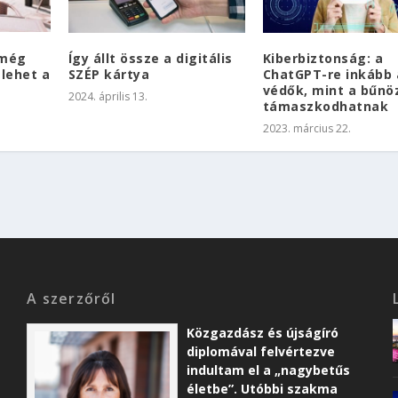
 még
Így állt össze a digitális
Kiberbiztonság: a
lehet a
SZÉP kártya
ChatGPT-re inkább 
védők, mint a bűnö
2024. április 13.
támaszkodhatnak
2023. március 22.
A szerzőről
Közgazdász és újságíró
diplomával felvértezve
indultam el a „nagybetűs
életbe”. Utóbbi szakma