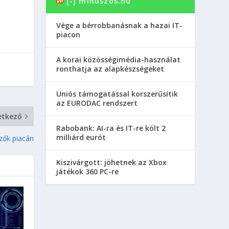
[-] minuszos.hu
Vége a bérrobbanásnak a hazai IT-
piacon
A korai közösségimédia-használat
ronthatja az alapkészségeket
Uniós támogatással korszerűsítik
az EURODAC rendszert
etkező
Rabobank: AI-ra és IT-re költ 2
milliárd eurót
lzők piacán
Kiszivárgott: jöhetnek az Xbox
játékok 360 PC-re