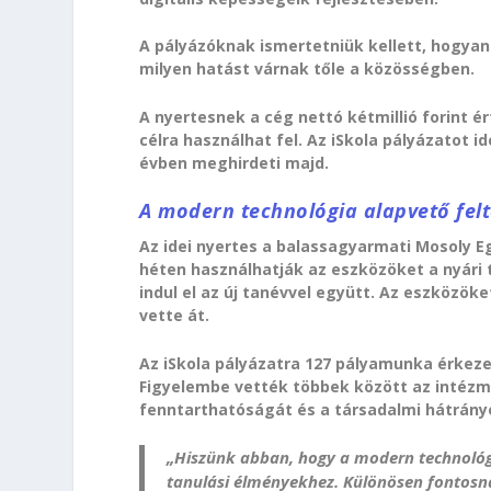
A pályázóknak ismertetniük kellett, hogyan
milyen hatást várnak tőle a közösségben.
A nyertesnek a cég nettó kétmillió forint 
célra használhat fel. Az iSkola pályázatot i
évben meghirdeti majd.
A modern technológia alapvető felt
Az idei nyertes a balassagyarmati Mosoly 
héten használhatják az eszközöket a nyár
indul el az új tanévvel együtt. Az eszközök
vette át.
Az iSkola pályázatra 127 pályamunka érkez
Figyelembe vették többek között az intézmé
fenntarthatóságát és a társadalmi hátrányo
„Hiszünk abban, hogy a modern technológi
tanulási élményekhez. Különösen fontosna