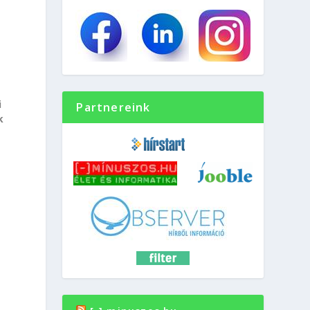
i
Partnereink
k