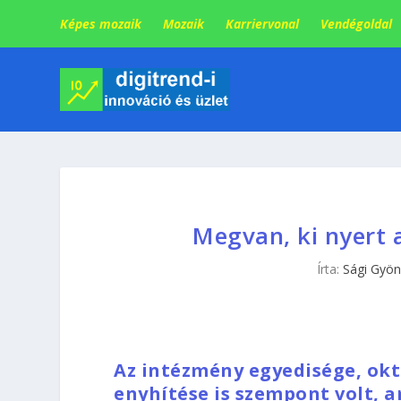
Képes mozaik
Mozaik
Karriervonal
Vendégoldal
Megvan, ki nyert 
Írta:
Sági Gyön
Az intézmény egyedisége, okt
enyhítése is szempont volt, a