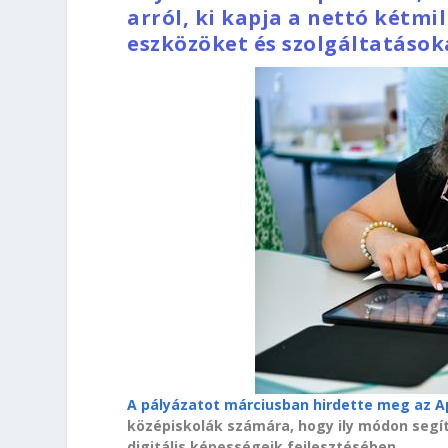
arról, ki kapja a nettó kétmi
eszközöket és szolgáltatások
A pályázatot márciusban hirdette meg az Ap
középiskolák számára, hogy ily módon seg
digitális képességeik fejlesztésében.