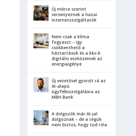
Új mérce szerint
versenyeznek a hazai
internetszolgáltatók
Nem csak a klíma
fogyaszt – így
csökkenthető a
háztartások és a kkv-k
digitális eszközeinek az
energiaigénye
Új vezetővel gyorsít rá az
AI-alapú
ügyfélkiszolgálásra az
MBH Bank
A dolgozók már AI-jal
dolgoznak – de a cégük
nem biztos, hogy tud róla