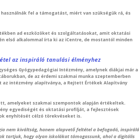
 használnák fel a támogatást, miért van szükségük rá, és
értékben ad eszközöket és szolgáltatásokat, amit oktatási
dén első alkalommal írta ki az iCentre, de mostantól minden
étel az inspiráló tanulási élményhez
Egységes Gyógypedagógiai Intézmény, amelynek diákjai már a
i táborukban, de az érdemi szakmai munka szeptemberben
et az intézmény alapítványa, a Rejtett Értékek Alapítvány
ett, amelyeket szakmai szempontok alapján értékeltek.
ny egyediségét és oktatási profilját, a fejlesztések
k enyhítését célzó törekvéseket is.
a nem kiváltság, hanem alapvető feltétel a befogadó, inspirál
k tartjuk, hogy olyan iskolákat támogassunk, ahol a digitális