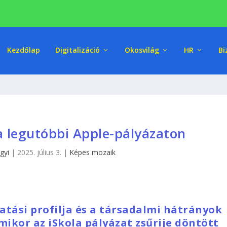
Kezdőlap
Digitalizáció
Okosvilág
HR
Bi
a legutóbbi Apple-pályázaton
gyi
|
2025. július 3.
|
Képes mozaik
atási profilja és a társadalmi hátrányok
mikor az iSkola pályázat zsűrije döntött