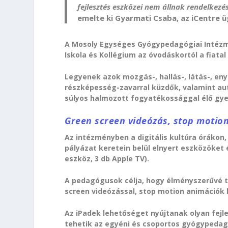
fejlesztés eszközei nem állnak rendelkezé
emelte ki Gyarmati Csaba, az iCentre 
A Mosoly Egységes Gyógypedagógiai Intézmén
Iskola és Kollégium az óvodáskortól a fiatal
Legyenek azok mozgás-, hallás-, látás-, eny
részképesség-zavarral küzdők, valamint aut
súlyos halmozott fogyatékossággal élő gye
Green screen videózás, stop motio
Az intézményben a digitális kultúra órákon
pályázat keretein belül elnyert eszközöket é
eszköz, 3 db Apple TV).
A pedagógusok célja, hogy élményszerűvé te
screen videózással, stop motion animációk 
Az iPadek lehetőséget nyújtanak olyan fe
tehetik az egyéni és csoportos gyógypedag