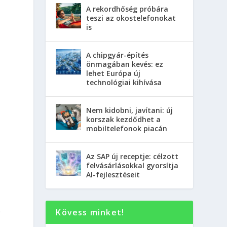
A rekordhőség próbára
teszi az okostelefonokat
is
A chipgyár-építés
önmagában kevés: ez
lehet Európa új
technológiai kihívása
Nem kidobni, javítani: új
korszak kezdődhet a
mobiltelefonok piacán
Az SAP új receptje: célzott
felvásárlásokkal gyorsítja
AI-fejlesztéseit
ó
Kövess minket!