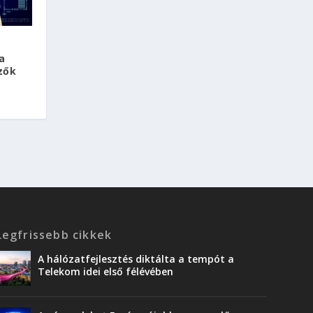
a
zők
Legfrissebb cikkek
A hálózatfejlesztés diktálta a tempót a
Telekom idei első félévében