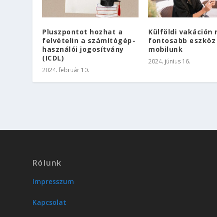
Pluszpontot hozhat a
Külföldi vakáción
felvételin a számítógép-
fontosabb eszköz 
használói jogosítvány
mobilunk
(ICDL)
2024. június 16.
2024. február 10.
Rólunk
Impresszum
Kapcsolat