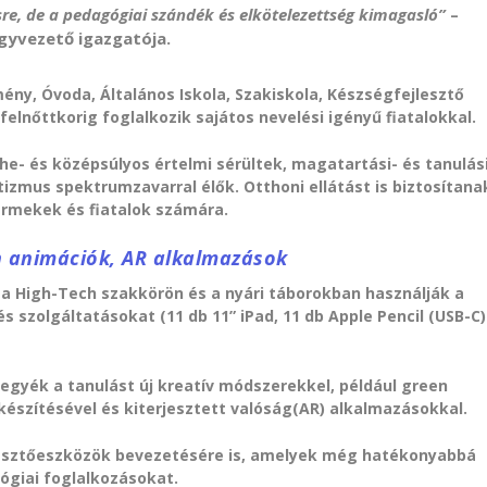
sre, de a pedagógiai szándék és elkötelezettség kimagasló”
–
ügyvezető igazgatója.
y, Óvoda, Általános Iskola, Szakiskola, Készségfejlesztő
 felnőttkorig foglalkozik sajátos nevelési igényű fiatalokkal.
he- és középsúlyos értelmi sérültek, magatartási- és tanulás
izmus spektrumzavarral élők. Otthoni ellátást is biztosítana
rmekek és fiatalok számára.
n animációk, AR alkalmazások
, a High-Tech szakkörön és a nyári táborokban használják a
s szolgáltatásokat (11 db 11” iPad, 11 db Apple Pencil (USB-C)
gyék a tanulást új kreatív módszerekkel, például green
készítésével és kiterjesztett valóság(AR) alkalmazásokkal.
jlesztőeszközök bevezetésére is, amelyek még hatékonyabbá
ógiai foglalkozásokat.