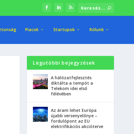
ztonság
Piacok
Startupok
Rólunk
Legutóbbi bejegyzések
A hálózatfejlesztés
diktálta a tempót a
Telekom idei első
félévében
Az áram lehet Európa
újabb versenyelőnye –
fordulópont az EU
elektrifikációs akcióterve