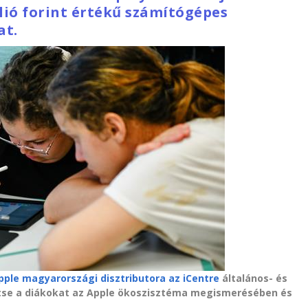
llió forint értékű számítógépes
at.
ple magyarországi disztributora az iCentre
általános- és
ítse a diákokat az Apple ökoszisztéma megismerésében és