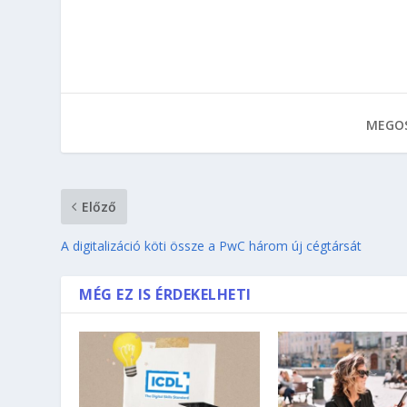
MEGOS
Előző
A digitalizáció köti össze a PwC három új cégtársát
MÉG EZ IS ÉRDEKELHETI