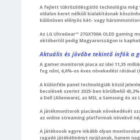
A fejlett tükröződésgátló technológia még v
oldalon keret nélküli kialakításnak köszönh
különösen előnyös két- vagy hárommonitor
Az LG UltraGear™ 27GX700A OLED gaming mon
októbertől pedig Magyarországon is kaphat
Aktuális és jövőbe tekintő infók a 
A gamer monitorok piaca az idei 11,35 milliár
fog nőni, 6,6%-os éves növekedési rátával (
A különféle panel technológiák közül jelenl
becslések szerint 2025-ben körülbelül 45,2%-
a Dell (Alienware), az MSI, a Samsung és az 
A játékmonitorok piacának növekedését sz
az online streaming platformok növekvő nép
A játékosok egyre inkább olyan monitoro
ragadó játékélményt nyújtanak, hanem nagyo