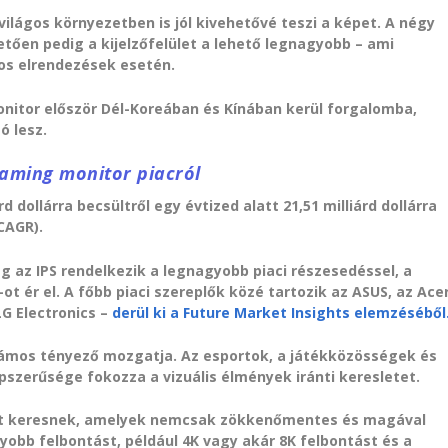
ilágos környezetben is jól kivehetővé teszi a képet. A négy
etően pedig a kijelzőfelület a lehető legnagyobb – ami
os elrendezések esetén.
itor először Dél-Koreában és Kínában kerül forgalomba,
ó lesz.
gaming monitor piacról
d dollárra becsültről egy évtized alatt 21,51 milliárd dollárra
CAGR).
eg az IPS rendelkezik a legnagyobb piaci részesedéssel, a
ot ér el. A főbb piaci szereplők közé tartozik az ASUS, az Acer
LG Electronics –
derül ki a Future Market Insights elemzéséből
ámos tényező mozgatja. Az esportok, a játékközösségek és
szerűsége fokozza a vizuális élmények iránti keresletet.
kat keresnek, amelyek nemcsak zökkenőmentes és magával
bb felbontást, például 4K vagy akár 8K felbontást és a