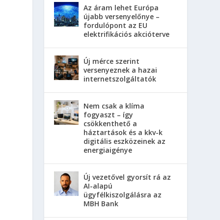
Az áram lehet Európa
újabb versenyelőnye –
fordulópont az EU
elektrifikációs akcióterve
Új mérce szerint
versenyeznek a hazai
internetszolgáltatók
Nem csak a klíma
fogyaszt – így
csökkenthető a
háztartások és a kkv-k
digitális eszközeinek az
energiaigénye
Új vezetővel gyorsít rá az
AI-alapú
ügyfélkiszolgálásra az
MBH Bank