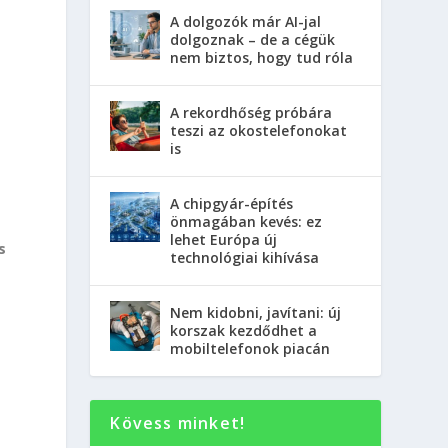
A dolgozók már AI-jal
dolgoznak – de a cégük
nem biztos, hogy tud róla
A rekordhőség próbára
teszi az okostelefonokat
is
A chipgyár-építés
önmagában kevés: ez
lehet Európa új
s
technológiai kihívása
Nem kidobni, javítani: új
korszak kezdődhet a
mobiltelefonok piacán
Kövess minket!