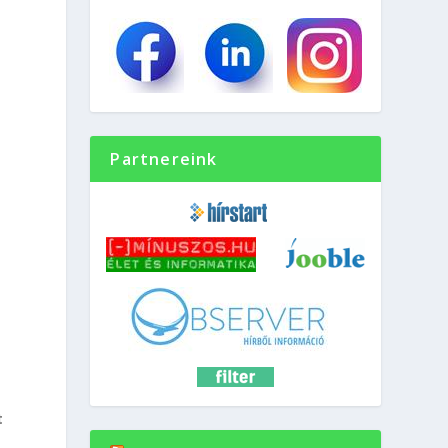
Partnereink
t