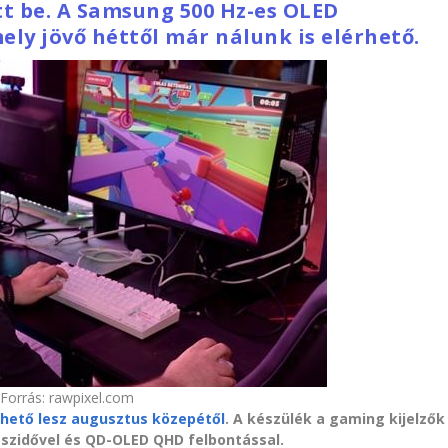
tt be. A Samsung 500 Hz-es OLED
ly jövő héttől már nálunk is elérhető.
Forrás: rawpixel.com
rhető lesz augusztus közepétől
. A készülék a gaming kijelzők
laszidővel és QD-OLED QHD felbontással.