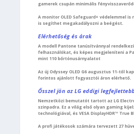
gamerek csupán minimális fényvisszaverőd
A monitor OLED Safeguard+ védelemmel is r
is segíthet megakadályozni a beégést.
Elérhetőség és árak
A modell Pantone tanúsítvánnyal rendelkezik
felhasználókat, és képes megjeleníteni a P
mint 110 bőrtónusárnyalatot
Az új Odyssey OLED G6 augusztus 11-től k
forintos ajánlott fogyasztói áron elérhető.
Ősszel jön az LG eddigi legfejlett
Nemzetközi bemutatót tartott az LG Electron
szinpadra. Ez a világ első olyan gaming ki
technológiával, és VESA DisplayHDR™ True B
A profi játékosok számára tervezett 27 hüv