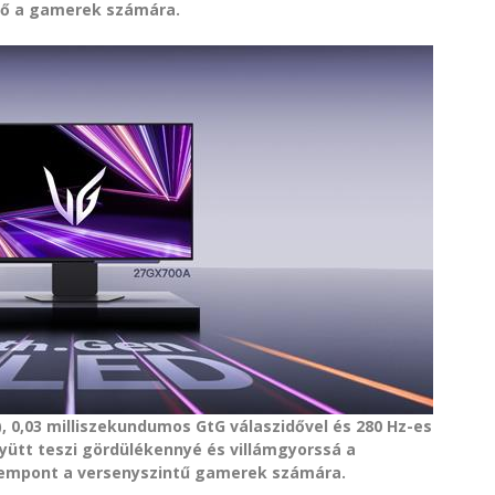
tő a gamerek számára.
), 0,03 milliszekundumos GtG válaszidővel és 280 Hz-es
gyütt teszi gördülékennyé és villámgyorssá a
zempont a versenyszintű gamerek számára.