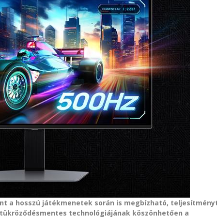
int a hosszú játékmenetek során is megbízható, teljesítmény
g tükröződésmentes technológiájának köszönhetően a