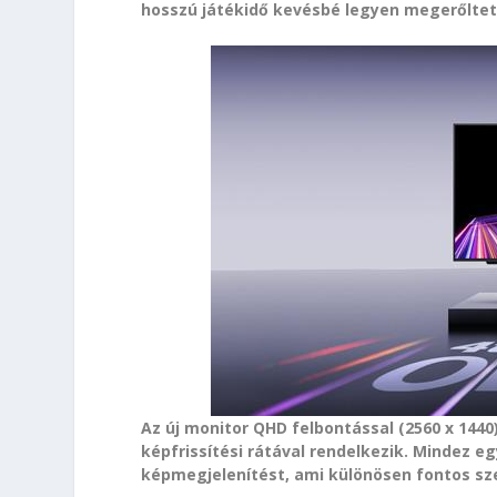
hosszú játékidő kevésbé legyen megerőlte
Az új monitor QHD felbontással (2560 x 1440
képfrissítési rátával rendelkezik. Mindez e
képmegjelenítést, ami különösen fontos s