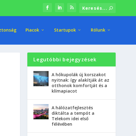
ztonság
Piacok
Startupok
Rólunk
Legutóbbi bejegyzések
A hőkupolák új korszakot
nyitnak: így alakítják át az
otthonok komfortját és a
klímapiacot
A hálózatfejlesztés
diktálta a tempót a
Telekom idei első
félévében