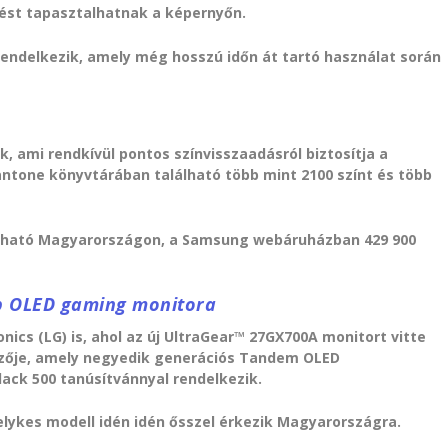
ést tapasztalhatnak a képernyőn.
endelkezik, amely még hosszú időn át tartó használat során
, ami rendkívül pontos színvisszaadásról biztosítja a
antone könyvtárában található több mint 2100 színt és több
apható Magyarországon, a Samsung webáruházban 429 900
ebb OLED gaming monitora
ics (LG) is, ahol az új UltraGear™ 27GX700A monitort vitte
jelzője, amely negyedik generációs Tandem OLED
lack 500 tanúsítvánnyal rendelkezik.
elykes modell idén idén ősszel érkezik Magyarországra.