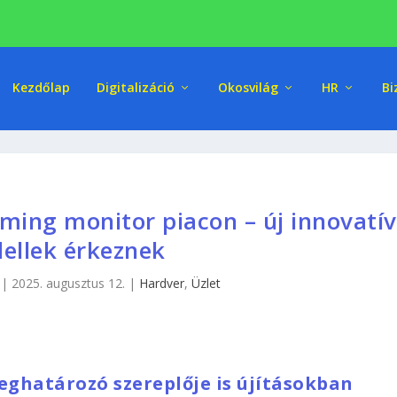
Kezdőlap
Digitalizáció
Okosvilág
HR
Bi
ming monitor piacon – új innovatív
ellek érkeznek
|
2025. augusztus 12.
|
Hardver
,
Üzlet
ghatározó szereplője is újításokban