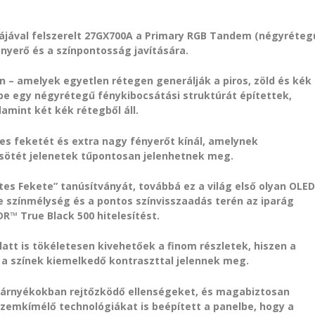
ájával felszerelt 27GX700A a Primary RGB Tandem (négyréteg
nyerő és a színpontosság javítására.
 amelyek egyetlen rétegen generálják a piros, zöld és kék
be egy négyrétegű fénykibocsátási struktúrát építettek,
lamint két kék rétegből áll.
tes feketét és extra nagy fényerőt kínál, amelynek
 sötét jelenetek tűpontosan jelenhetnek meg.
es Fekete” tanúsítványát, továbbá ez a világ első olyan OLE
színmélység és a pontos színvisszaadás terén az iparág
R™ True Black 500 hitelesítést.
att is tökéletesen kivehetőek a finom részletek, hiszen a
 a színek kiemelkedő kontraszttal jelennek meg.
 árnyékokban rejtőzködő ellenségeket, és magabiztosan
szemkímélő technológiákat is beépített a panelbe, hogy a