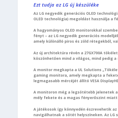
Ezt tudja az LG új készüléke
Az LG negyedik generációs OLED technológi
OLED technológia) megoldást használja a fé
A hagyományos OLED monitorokkal szemben –
fényt – az LG negyedik generációs modelljé
amely különálló piros és zöld rétegekből, va
Az új architektúra révén a 27GX700A tökéle
köszönhetően mind a világos, mind pedig a
A monitor megkapta a UL Solutions „Tökélet
gaming monitora, amely megkapta a fekete 
legmagasabb mércéjét állító VESA DisplayHD
A monitoron még a legsötétebb jelenetek al
mély fekete és a magas fényerőszint miatt
A játékosok így könnyedén észrevehetik az
navigálhatnak a sötét helyszíneken. Az LG 