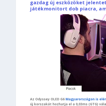
gazdag új eszközöket jelente
játékmonitort dob piacra, ame
Az Odyssey OLED G6
Magyarországon is elé
új korszakát hozhatja el a 0,03ms (GTG) vá