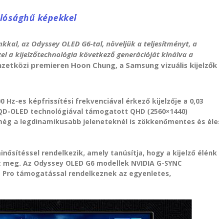
alósághű képekkel
kal, az Odyssey OLED G6-tal, növeljük a teljesítményt, a
l a kijelzőtechnológia következő generációját kínálva a
zetközi premieren Hoon Chung, a Samsung vizuális kijelzők
 Hz-es képfrissítési frekvenciával érkező kijelzője a 0,03
 QD-OLED technológiával támogatott QHD (2560×1440)
 még a legdinamikusabb jeleneteknél is zökkenőmentes és éle
nősítéssel rendelkezik, amely tanúsítja, hogy a kijelző élénk
het meg. Az Odyssey OLED G6 modellek NVIDIA G-SYNC
 Pro támogatással rendelkeznek az egyenletes,