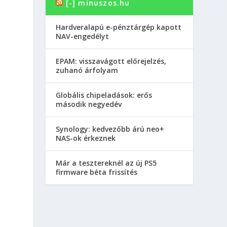
[-] minuszos.hu
Hardveralapú e-pénztárgép kapott
NAV-engedélyt
EPAM: visszavágott előrejelzés,
zuhanó árfolyam
Globális chipeladások: erős
második negyedév
Synology: kedvezőbb árú neo+
NAS-ok érkeznek
Már a tesztereknél az új PS5
firmware béta frissítés