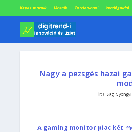
Képes mozaik
Mozaik
Karriervonal
Vendégoldal
Nagy a pezsgés hazai ga
mod
Írta:
Sági Gyöngyi
A gaming monitor piac két me