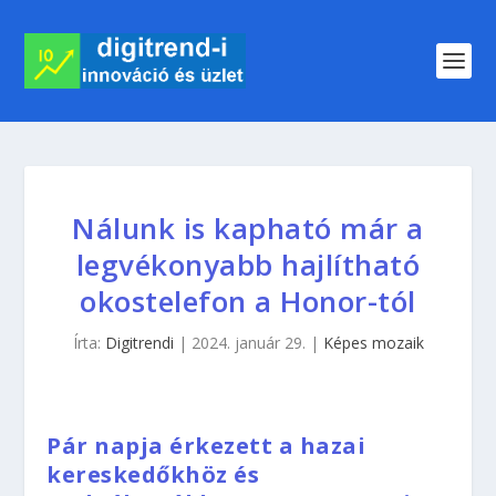
Nálunk is kapható már a
legvékonyabb hajlítható
okostelefon a Honor-tól
Írta:
Digitrendi
|
2024. január 29.
|
Képes mozaik
Pár napja érkezett a hazai
kereskedőkhöz és