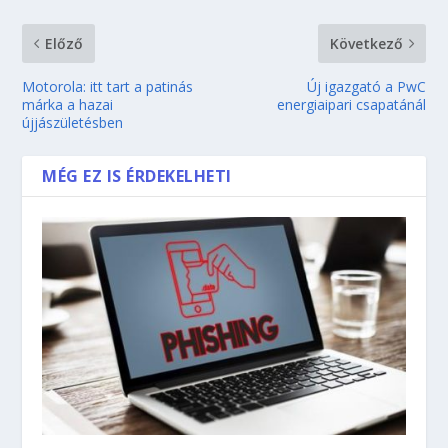
Előző
Következő
Motorola: itt tart a patinás
Új igazgató a PwC
márka a hazai
energiaipari csapatánál
újjászületésben
MÉG EZ IS ÉRDEKELHETI