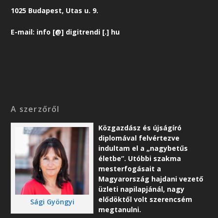
1025 Budapest, Utas u. 9.
E-mail: info [@] digitrendi [.] hu
A szerzőről
Közgazdász és újságíró
diplomával felvértezve
indultam el a „nagybetűs
életbe”. Utóbbi szakma
mesterfogásait a
Magyarország hajdani vezető
üzleti napilapjánál, nagy
elődöktől volt szerencsém
Sági Gyöngyi
megtanulni.