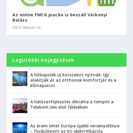
Az online FMCG piacba is beszáll Várkonyi
Balázs
2024. február 16.
Legutóbbi bejegyzések
A hőkupolák új korszakot nyitnak: így
alakítják át az otthonok komfortját és a
klímapiacot
A hálózatfejlesztés diktálta a tempót a
Telekom idei első félévében
Az áram lehet Európa újabb versenyelőnye
– fordulópont az EU elektrifikációs