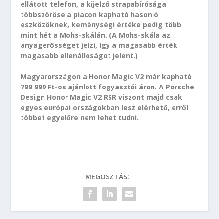
ellátott telefon, a kijelző strapabírósága
többszöröse a piacon kapható hasonló
eszközöknek, keménységi értéke pedig több
mint hét a Mohs-skálán. (A Mohs-skála az
anyagerősséget jelzi, így a magasabb érték
magasabb ellenállóságot jelent.)
Magyarországon a Honor Magic V2 már kapható
799 999 Ft-os ajánlott fogyasztói áron. A Porsche
Design Honor Magic V2 RSR viszont majd csak
egyes európai országokban lesz elérhető, erről
többet egyelőre nem lehet tudni.
MEGOSZTÁS: