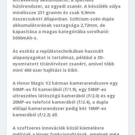
hűtőrendszer, az egyedi zsanér. A készülék súlya
mindössze 231 gramm és csak 9,9mm
összecsukott állapotban. Szilícium-szén dupla
akkumulátorának vastagsága 2,72mm, de
kapacitása a magas kategóriába sorolható:
5000mAh-s.
Az eszköz a repüléstechnikában használt
alapanyagokat is tartalmaz, például a 3D-
nyomtatott titánötvözet zsanért, amivel több
mint 400 ezer hajlítást is kibír.
A Honor Magic V2 hármas kamerarendszere egy
50MP-es fő kamerából (f/1.9), egy 50MP-es
ultraszéles látószögű kamerából (f/2.0) és egy
20MP-es telefotó kamerából (f/2.4), a dupla
előlapi kamerarendszer pedig két 16MP-es
kamerából (f/2.2) áll.
A szoftveres innovációk közül kiemelésre
méltóak a Hover funkcionalitások, amelyek még