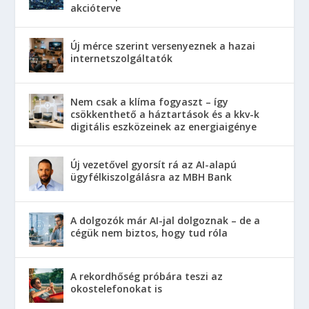
akcióterve
Új mérce szerint versenyeznek a hazai
internetszolgáltatók
Nem csak a klíma fogyaszt – így
csökkenthető a háztartások és a kkv-k
digitális eszközeinek az energiaigénye
Új vezetővel gyorsít rá az AI-alapú
ügyfélkiszolgálásra az MBH Bank
A dolgozók már AI-jal dolgoznak – de a
cégük nem biztos, hogy tud róla
A rekordhőség próbára teszi az
okostelefonokat is