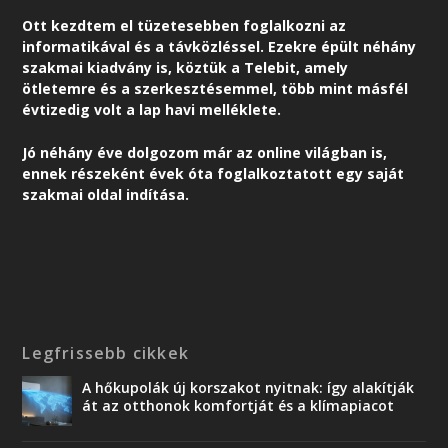
Ott kezdtem el tüzetesebben foglalkozni az
informatikával és a távközléssel. Ezekre épült néhány
szakmai kiadvány is, köztük a Telebit, amely
ötletemre és a szerkesztésemmel, több mint másfél
évtizedig volt a lap havi melléklete.
Jó néhány éve dolgozom már az online világban is,
ennek részeként é
vek óta foglalkoztatott egy saját
szakmai oldal indítása.
Legfrissebb cikkek
A hőkupolák új korszakot nyitnak: így alakítják
át az otthonok komfortját és a klímapiacot