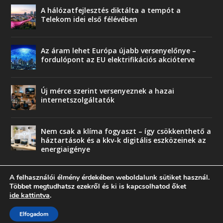
A hálózatfejlesztés diktálta a tempót a
Telekom idei első félévében
Az áram lehet Európa újabb versenyelőnye –
fordulópont az EU elektrifikációs akcióterve
Új mérce szerint versenyeznek a hazai
internetszolgáltatók
Nem csak a klíma fogyaszt – így csökkenthető a
háztartások és a kkv-k digitális eszközeinek az
energiaigénye
A felhasználói élmény érdekében weboldalunk sütiket használ.
Többet megtudhatsz ezekről és ki is kapcsolhatod őket
ide kattintva
.
© copyright 2018 Press-Comp Bt.
Elfogadom
Trend
Üzlet
Karriervonal
Vendégoldal