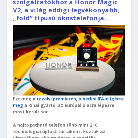
szolgáltatókhoz a Honor Magic
V2, a világ eddigi legvékonyabb,
„fold” típusú okostelefonja.
Ezt még
a tavalyi premieren, a berlini IFA-n ígérte
meg
a kínai gyártó, az európai piacra lépésre
most került sor.
A hajtogatható telefon több mint 210
technológiai újítást tartalmaz, köztük az
ultravékony akkumulátor, a speciális