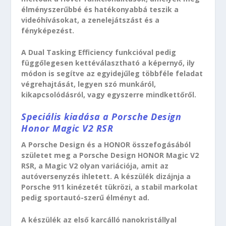
élményszerűbbé és hatékonyabbá teszik a
videóhívásokat, a zenelejátszást és a
fényképezést.
A Dual Tasking Efficiency funkcióval pedig
függőlegesen kettéválasztható a képernyő, ily
módon is segítve az egyidejűleg többféle feladat
végrehajtását, legyen szó munkáról,
kikapcsolódásról, vagy egyszerre mindkettőről.
Speciális kiadása a Porsche Design
Honor Magic V2 RSR
A Porsche Design és a HONOR összefogásából
születet meg a Porsche Design HONOR Magic V2
RSR, a Magic V2 olyan variációja, amit az
autóversenyzés ihletett. A készülék dizájnja a
Porsche 911 kinézetét tükrözi, a stabil markolat
pedig sportautó-szerű élményt ad.
A készülék az első karcálló nanokristállyal