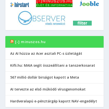
[-] minuszos.hu
Az AI húzza az Acer asztali PC-s üzletágát
Kifli.hu: MAIA segít összeállítani a tanszerkosarat
567 millió dollár birságot kapott a Meta
AI tervezte az első működő vírusgenomokat
Hardveralapú e-pénztárgép kapott NAV-engedélyt