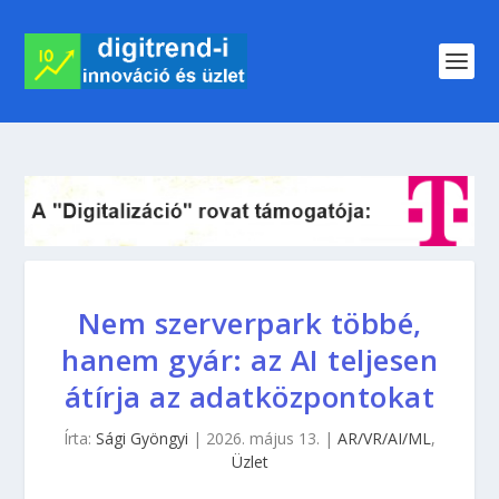
Nem szerverpark többé,
hanem gyár: az AI teljesen
átírja az adatközpontokat
Írta:
Sági Gyöngyi
|
2026. május 13.
|
AR/VR/AI/ML
,
Üzlet