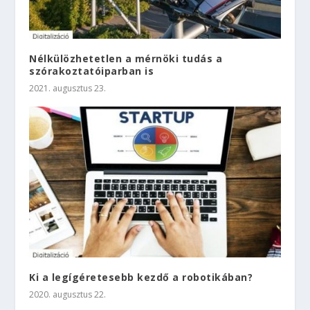
Nélkülözhetetlen a mérnöki tudás a
szórakoztatóiparban is
2021. augusztus 23.
Ki a legígéretesebb kezdő a robotikában?
2020. augusztus 22.