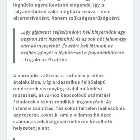
léghűtés egyre kevésbé elegendő, így a
folyadékhűtés válik meghatározóvá – nem
alternatívaként, hanem szükségszerűségként.
„Egy gigawatt teljesítményt kell kinyernünk egy
nagyon zárt ingatlanból, és ez sok hőt jelent egy
zárt környezetből. És ezért kell látnunk az
átállás igényét a léghűtésről a folyadékhűtésre
– fogalmaz Gratzke.
A harmadik változás a terhelési profilok
átalakulása. Míg a klasszikus felhőalapú
rendszerek viszonylag stabil működést
mutatnak, az AI-hoz kapcsolódó számítási
feladatok viszont rendkívül ingadozóak. Az
intenzív számítási fázisokat hirtelen leállások és
adatcserék követik, ami a villamos hálózat
számára szélsőségesen nehezen kezelhető
helyzetet jelent.