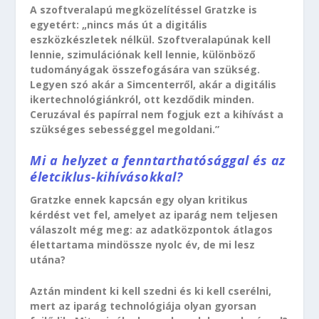
A szoftveralapú megközelítéssel Gratzke is
egyetért: „nincs más út a digitális
eszközkészletek nélkül. Szoftveralapúnak kell
lennie, szimulációnak kell lennie, különböző
tudományágak összefogására van szükség.
Legyen szó akár a Simcenterről, akár a digitális
ikertechnológiánkról, ott kezdődik minden.
Ceruzával és papírral nem fogjuk ezt a kihívást a
szükséges sebességgel megoldani.”
Mi a helyzet a fenntarthatósággal és az
életciklus-kihívásokkal?
Gratzke ennek kapcsán egy olyan kritikus
kérdést vet fel, amelyet az iparág nem teljesen
válaszolt még meg: az adatközpontok átlagos
élettartama mindössze nyolc év, de mi lesz
utána?
Aztán mindent ki kell szedni és ki kell cserélni,
mert az iparág technológiája olyan gyorsan