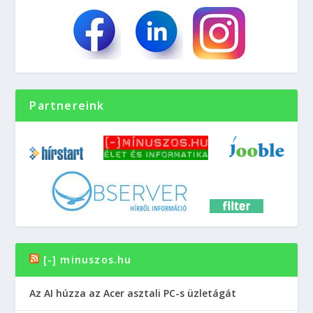
Partnereink
[-] minuszos.hu
Az AI húzza az Acer asztali PC-s üzletágát