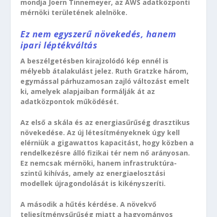
mondja Joern Tinnemeyer, az AWS adatközponti
mérnöki területének alelnöke.
Ez nem egyszerű növekedés, hanem
ipari léptékváltás
A beszélgetésben kirajzolódó kép ennél is
mélyebb átalakulást jelez. Ruth Gratzke három,
egymással párhuzamosan zajló változást emelt
ki, amelyek alapjaiban formálják át az
adatközpontok működését.
Az első a skála és az energiasűrűség drasztikus
növekedése. Az új létesítményeknek úgy kell
elérniük a gigawattos kapacitást, hogy közben a
rendelkezésre álló fizikai tér nem nő arányosan.
Ez nemcsak mérnöki, hanem infrastruktúra-
szintű kihívás, amely az energiaelosztási
modellek újragondolását is kikényszeríti.
A második a hűtés kérdése. A növekvő
teljesítménysűrűség miatt a hagyományos