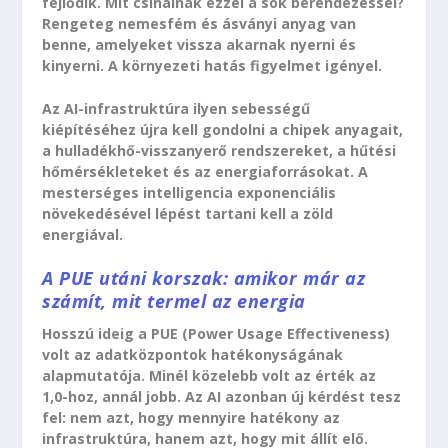
fejlődik. Mit csinálnak ezzel a sok berendezéssel?
Rengeteg nemesfém és ásványi anyag van
benne, amelyeket vissza akarnak nyerni és
kinyerni. A környezeti hatás figyelmet igényel.
Az AI-infrastruktúra ilyen sebességű
kiépítéséhez újra kell gondolni a chipek anyagait,
a hulladékhő-visszanyerő rendszereket, a hűtési
hőmérsékleteket és az energiaforrásokat. A
mesterséges intelligencia exponenciális
növekedésével lépést tartani kell a zöld
energiával.
A PUE utáni korszak: amikor már az
számít, mit termel az energia
Hosszú ideig a PUE (Power Usage Effectiveness)
volt az adatközpontok hatékonyságának
alapmutatója. Minél közelebb volt az érték az
1,0-hoz, annál jobb. Az AI azonban új kérdést tesz
fel: nem azt, hogy mennyire hatékony az
infrastruktúra, hanem azt, hogy mit állít elő.