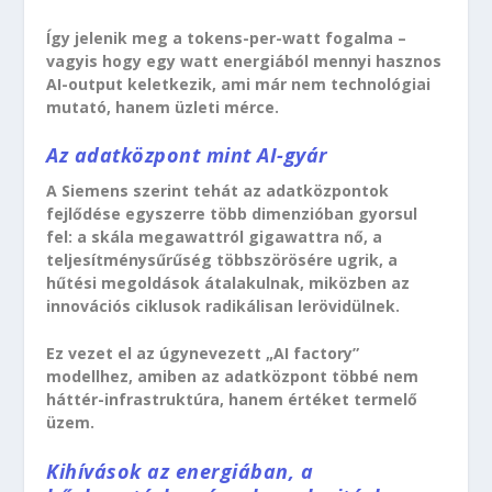
Így jelenik meg a tokens-per-watt fogalma –
vagyis hogy egy watt energiából mennyi hasznos
AI-output keletkezik, ami már nem technológiai
mutató, hanem üzleti mérce.
Az adatközpont mint AI-gyár
A Siemens szerint tehát az adatközpontok
fejlődése egyszerre több dimenzióban gyorsul
fel: a skála megawattról gigawattra nő, a
teljesítménysűrűség többszörösére ugrik, a
hűtési megoldások átalakulnak, miközben az
innovációs ciklusok radikálisan lerövidülnek.
Ez vezet el az úgynevezett „AI factory”
modellhez, amiben az adatközpont többé nem
háttér-infrastruktúra, hanem értéket termelő
üzem.
Kihívások az energiában, a