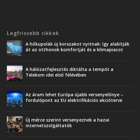
Legfrissebb cikkek
A hőkupolák új korszakot nyitnak: így alakítják
át az otthonok komfortját és a klímapiacot
A hálózatfejlesztés diktálta a tempót a
Telekom idei első félévében
Az áram lehet Európa újabb versenyelőnye –
fordulópont az EU elektrifikációs akcióterve
Új mérce szerint versenyeznek a hazai
internetszolgáltatók