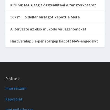
Kifli.hu: MAIA segít összeállítani a tanszerkosarat
567 millió dollár birságot kapott a Meta
AI tervezte az első működő vírusgenomokat
Hardveralapú e-pénztárgép kapott NAV-engedélyt
Rólunk
Impresszum
Kapcsolat
Jogi nyilatkozat