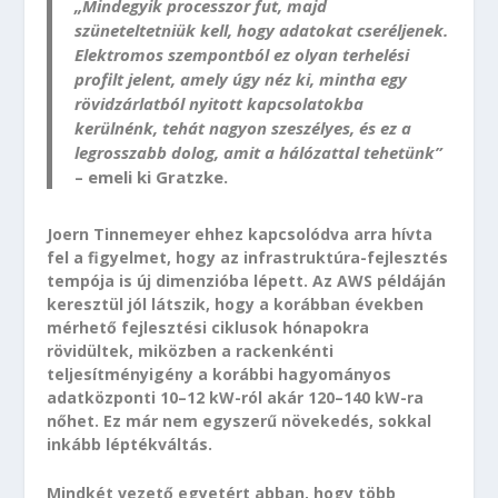
„Mindegyik processzor fut, majd
szüneteltetniük kell, hogy adatokat cseréljenek.
Elektromos szempontból ez olyan terhelési
profilt jelent, amely úgy néz ki, mintha egy
rövidzárlatból nyitott kapcsolatokba
kerülnénk, tehát nagyon szeszélyes, és ez a
legrosszabb dolog, amit a hálózattal tehetünk”
– emeli ki Gratzke.
Joern Tinnemeyer ehhez kapcsolódva arra hívta
fel a figyelmet, hogy az infrastruktúra-fejlesztés
tempója is új dimenzióba lépett. Az AWS példáján
keresztül jól látszik, hogy a korábban években
mérhető fejlesztési ciklusok hónapokra
rövidültek, miközben a rackenkénti
teljesítményigény a korábbi hagyományos
adatközponti 10–12 kW-ról akár 120–140 kW-ra
nőhet. Ez már nem egyszerű növekedés, sokkal
inkább léptékváltás.
Mindkét vezető egyetért abban, hogy több