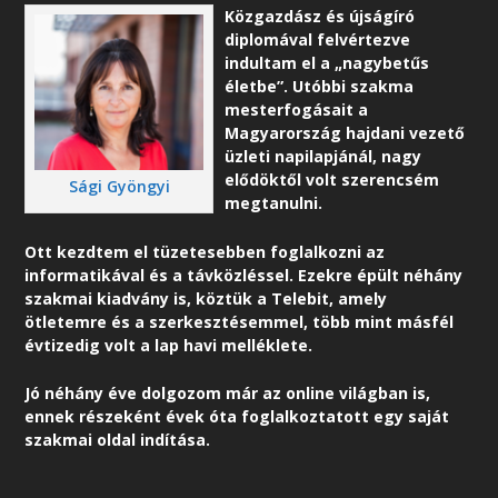
Közgazdász és újságíró
diplomával felvértezve
indultam el a „nagybetűs
életbe”. Utóbbi szakma
mesterfogásait a
Magyarország hajdani vezető
üzleti napilapjánál, nagy
elődöktől volt szerencsém
Sági Gyöngyi
megtanulni.
Ott kezdtem el tüzetesebben foglalkozni az
informatikával és a távközléssel. Ezekre épült néhány
szakmai kiadvány is, köztük a Telebit, amely
ötletemre és a szerkesztésemmel, több mint másfél
évtizedig volt a lap havi melléklete.
Jó néhány éve dolgozom már az online világban is,
ennek részeként é
vek óta foglalkoztatott egy saját
szakmai oldal indítása.