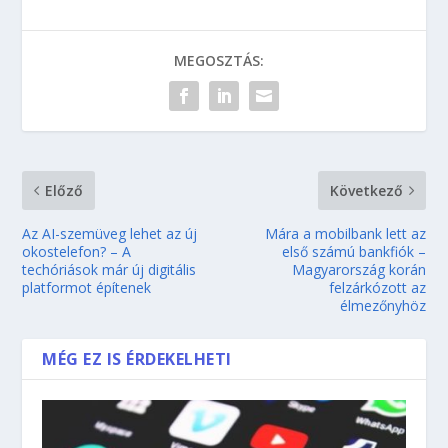
MEGOSZTÁS:
Előző
Következő
Az AI-szemüveg lehet az új
Mára a mobilbank lett az
okostelefon? – A
első számú bankfiók –
techóriások már új digitális
Magyarország korán
platformot építenek
felzárkózott az
élmezőnyhöz
MÉG EZ IS ÉRDEKELHETI