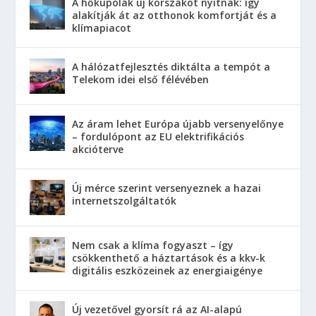
A hőkupolák új korszakot nyitnak: így
alakítják át az otthonok komfortját és a
klímapiacot
A hálózatfejlesztés diktálta a tempót a
Telekom idei első félévében
Az áram lehet Európa újabb versenyelőnye
– fordulópont az EU elektrifikációs
akcióterve
Új mérce szerint versenyeznek a hazai
internetszolgáltatók
Nem csak a klíma fogyaszt – így
csökkenthető a háztartások és a kkv-k
digitális eszközeinek az energiaigénye
Új vezetővel gyorsít rá az AI-alapú