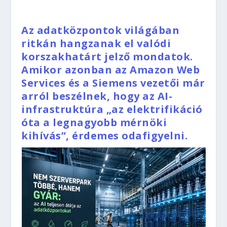
Az adatközpontok világában
ritkán hangzanak el valódi
korszakhatárt jelző mondatok.
Amikor azonban az Amazon Web
Services és a Siemens vezetői már
arról beszélnek, hogy az AI-
infrastruktúra „az elektrifikáció
óta a legnagyobb mérnöki
kihívás”, érdemes odafigyelni.