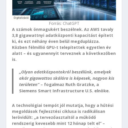
Forrás: ChatGPT
A számok önmagukért beszélnek. Az AWS tavaly
3,8 gigawattnyi adatközponti kapacitást épített
ki, és ezt néhány éven belül megduplázza.
Közben félmillió GPU-t telepítettek egyetlen év
alatt – és ugyanennyit terveznek a következőben
is.
„Olyan adatközpontokról beszélünk, amelyek
akár gigawattos skálára is képesek, nagyon kis
területen”
– fogalmaz Ruth Gratzke, a
Siemens Smart Infrastructure U.S. elnöke.
A technológiai tempót jól mutatja, hogy a hűtési
megoldások fejlesztési ciklusa is radikálisan
lerövidült: „a tervezőasztaltól a működő
rendszerig kevesebb mint 12 hónap telt el” –