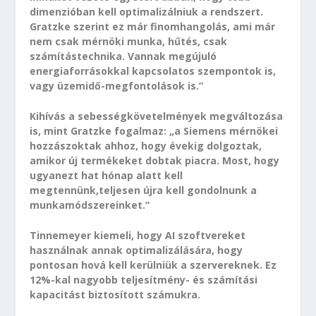
dimenzióban kell optimalizálniuk a rendszert.
Gratzke szerint ez már finomhangolás, ami már
nem csak mérnöki munka, hűtés, csak
számítástechnika. Vannak megújuló
energiaforrásokkal kapcsolatos szempontok is,
vagy üzemidő-megfontolások is.”
Kihívás a sebességkövetelmények megváltozása
is, mint Gratzke fogalmaz: „a Siemens mérnökei
hozzászoktak ahhoz, hogy évekig dolgoztak,
amikor új termékeket dobtak piacra. Most, hogy
ugyanezt hat hónap alatt kell
megtennünk,teljesen újra kell gondolnunk a
munkamódszereinket.”
Tinnemeyer kiemeli, hogy AI szoftvereket
használnak annak optimalizálására, hogy
pontosan hová kell kerülniük a szervereknek. Ez
12%-kal nagyobb teljesítmény- és számítási
kapacitást biztosított számukra.