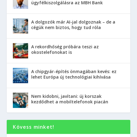
ügyfélkiszolgálásra az MBH Bank
A dolgozók már AI-jal dolgoznak – de a
cégük nem biztos, hogy tud róla
A rekordhőség próbára teszi az
okostelefonokat is
A chipgyár-építés önmagában kevés: ez
lehet Európa új technológiai kihívása
Nem kidobni, javítani: új korszak
kezdődhet a mobiltelefonok piacán
Kövess minket!