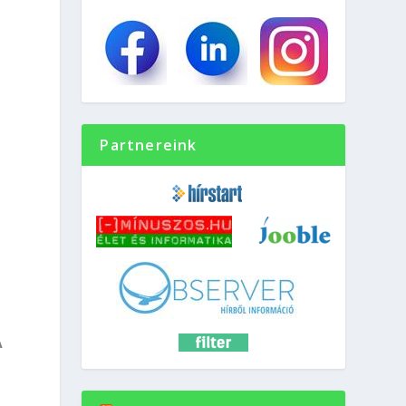
Partnereink
A