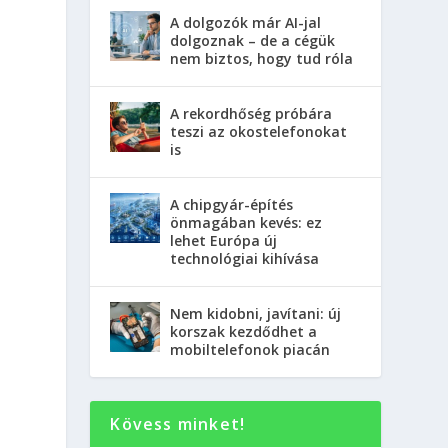
A dolgozók már AI-jal
dolgoznak – de a cégük
nem biztos, hogy tud róla
A rekordhőség próbára
teszi az okostelefonokat
is
A chipgyár-építés
önmagában kevés: ez
lehet Európa új
technológiai kihívása
Nem kidobni, javítani: új
korszak kezdődhet a
mobiltelefonok piacán
Kövess minket!