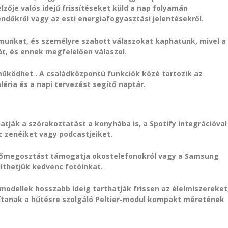
zője valós idejű frissítéseket küld a nap folyamán
endőkről vagy az esti energiafogyasztási jelentésekről.
amunkat, és személyre szabott válaszokat kaphatunk, mivel a
át, és ennek megfelelően válaszol.
 működhet . A családközpontú funkciók közé tartozik az
éria és a napi tervezést segítő naptár.
ják a szórakoztatást a konyhába is, a Spotify integrációval
c zenéiket vagy podcastjeiket.
yőmegosztást támogatja okostelefonokról vagy a Samsung
níthetjük kedvenc fotóinkat.
modellek hosszabb ideig tarthatják frissen az élelmiszereket
ítanak a hűtésre szolgáló Peltier-modul kompakt méretének