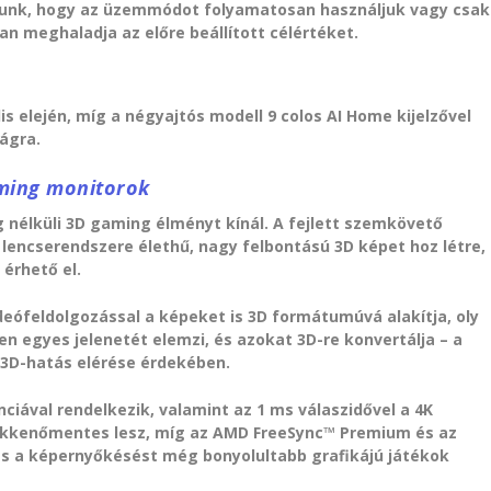
unk, hogy az üzemmódot folyamatosan használjuk vagy csak
an meghaladja az előre beállított célértéket.
is elején, míg a négyajtós modell 9 colos AI Home kijelzővel
ágra.
aming monitorok
 nélküli 3D gaming élményt kínál. A fejlett szemkövető
 lencserendszere élethű, nagy felbontású 3D képet hoz létre,
érhető el.
ideófeldolgozással a képeket is 3D formátumúvá alakítja, oly
n egyes jelenetét elemzi, és azokat 3D-re konvertálja – a
3D-hatás elérése érdekében.
nciával rendelkezik, valamint az 1 ms válaszidővel a 4K
zökkenőmentes lesz, míg az AMD FreeSync™ Premium és az
s a képernyőkésést még bonyolultabb grafikájú játékok