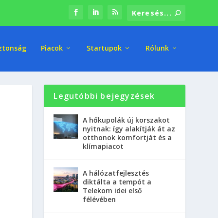
ztonság
Piacok
Startupok
Rólunk
Legutóbbi bejegyzések
A hőkupolák új korszakot
nyitnak: így alakítják át az
otthonok komfortját és a
klímapiacot
A hálózatfejlesztés
diktálta a tempót a
Telekom idei első
félévében