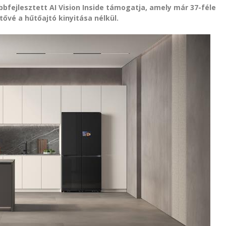
bfejlesztett AI Vision Inside támogatja, amely már 37-féle
tővé a hűtőajtó kinyitása nélkül.