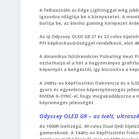
A felhasználó az Edge Lightinggal még jobb
igazodva világítja be a környezetet. A moni
borítja be, az élethű gaming környezet érd
Az új Odyssey OLED G8 27 és 32 colos kijelz
PPI képkockasűrűséggel rendelkező, első 4K 
A dinamikus hűtőrendszer Pulsating Heat Pi
oszlathatja el a hőt a hagyományos grafitla
képernyőt a beégéstől, így biztosítva a ké
A 240Hz-es képfrissítési frekvencia és a 0
gyors és egyenletes képernyőmozgás jellem
NVIDIA G-SYNC-el, hogy megakadályozza a
képremegés jelenségét.
Odyssey OLED G9 – az ívelt, ultras
Az 1000R íveltségű, 49 colos Dual QHD kije
gamereknek. A 144Hz-es képfrissítési frekv