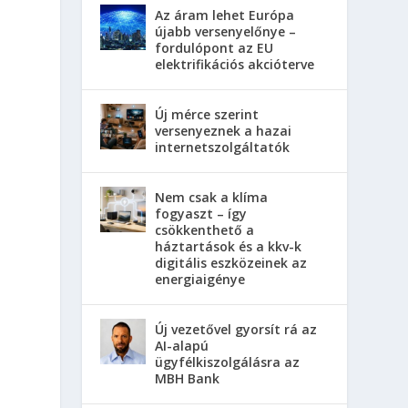
Az áram lehet Európa
újabb versenyelőnye –
fordulópont az EU
elektrifikációs akcióterve
Új mérce szerint
versenyeznek a hazai
internetszolgáltatók
Nem csak a klíma
fogyaszt – így
csökkenthető a
háztartások és a kkv-k
digitális eszközeinek az
energiaigénye
Új vezetővel gyorsít rá az
AI-alapú
ügyfélkiszolgálásra az
MBH Bank