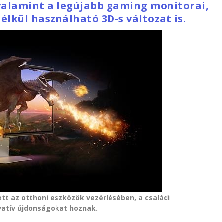
valamint a legújabb gaming monitorai,
élkül használható 3D-s változat is.
tt az otthoni eszközök vezérlésében, a családi
vatív újdonságokat hoznak.