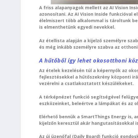
A friss alapanyagok mellett az AI Vision In
azonosítani. Az AI Vision Inside funkcióval 
élelmiszert több alkalommal is tároltunk ben
is elmenthetünk egyedi nevekkel.
Az étellista alapján a kijelző személyre sz
és még inkább személyre szabva az otthoni
A hűtőből így lehet okosotthoni köz
Az ételek kezelésén túl a képernyők az ok
fejlesztésekkel a hűtőszekrény központi i
vezérelni a csatlakoztatott készülékeket.
A térképnézet funkció segítségével felügy
eszközeinket, beleértve a lámpákat és az o
Elérhető bennük a SmartThings Energy is, a
kijelzőn keresztül akár hangutasításokkal is
Az új üzenőfal (Daily Board) funkció gondos