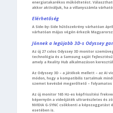
energiatakarékos működtetést. Választhat
akkor aktiváljuk, ha a villanyszámla várható
Elérhetőség
A Side-by-Side hűtőszekrény várhatóan ápril
várhatóan május végén érkezik Magyarorsz
Jönnek a legújabb 3D-s Odyssey g
Az új 27 colos Odyssey 3D monitor szemüveg
technológia és a Samsung saját fejlesztésű
amely a Reality Hub alkalmazáson keresztül 
Az Odyssey 3D – a játékok mellett – az AI v
módon, hogy a kompatibilis tartalmak minde
szemet kevésbé megerőltető – folyamatos 
Az új monitor 165 Hz-es képfrissítési frekve
képernyőn a videójáték ultrarészletes és 
NVIDIA G-SYNC csökkenti a képszaggatást é
esetében is.