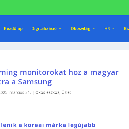
Kezdőlap
Digitalizáció
Okosvilág
HR
Bi
aming monitorokat hoz a magyar
cra a Samsung
2025. március 31.
|
Okos eszköz
,
Üzlet
lenik a koreai márka legújabb