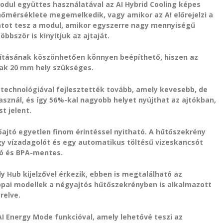
dul együttes használatával az AI Hybrid Cooling képes
 hőmérséklete megemelkedik, vagy amikor az AI előrejelzi a
latot tesz a modul, amikor egyszerre nagy mennyiségű
bbször is kinyitjuk az ajtaját.
akításának köszönhetően könnyen beépíthető, hiszen az
sak 20 mm hely szükséges.
technológiával fejlesztették tovább, amely kevesebb, de
znál, és így 56%-kal nagyobb helyet nyújthat az ajtókban,
t jelent.
őajtó egyetlen finom érintéssel nyitható. A hűtőszekrény
egy vízadagolót és egy automatikus töltésű vizeskancsót
ó és BPA-mentes.
ly Hub kijelzővel érkezik, ebben is megtalálható az
ópai modellek a négyajtós hűtőszekrényben is alkalmazott
relve.
I Energy Mode funkcióval, amely lehetővé teszi az