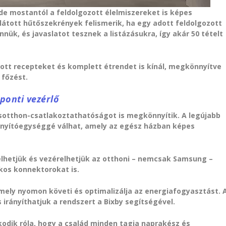
side mostantól a feldolgozott élelmiszereket is képes
ellátott hűtőszekrények felismerik, ha egy adott feldolgozott
nük, és javaslatot tesznek a listázásukra, így akár 50 tételt
abott recepteket és komplett étrendet is kínál, megkönnyítve
 főzést.
ponti vezérlő
osotthon-csatlakoztathatóságot is megkönnyítik. A legújabb
rányítóegységgé válhat, amely az egész házban képes
elhetjük és vezérelhetjük az otthoni – nemcsak Samsung –
kos konnektorokat is.
mely nyomon követi és optimalizálja az energiafogyasztást. 
 irányíthatjuk a rendszert a Bixby segítségével.
kodik róla, hogy a család minden tagja naprakész és