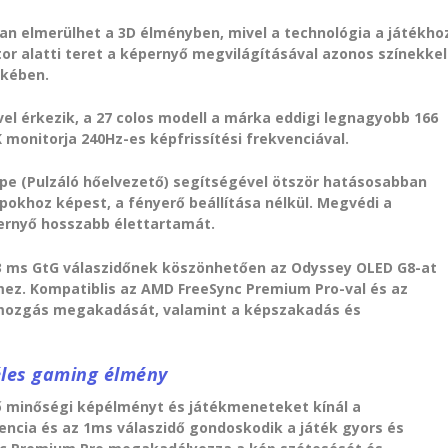
an elmerülhet a 3D élményben, mivel a technológia a játékho
tor alatti teret a képernyő megvilágításával azonos színekkel
ekében.
ővel érkezik, a 27 colos modell a márka eddigi legnagyobb 166
monitorja 240Hz-es képfrissítési frekvenciával.
pe (Pulzáló hőelvezető) segítségével ötször hatásosabban
pokhoz képest, a fényerő beállítása nélkül. Megvédi a
pernyő hosszabb élettartamát.
,03 ms GtG válaszidőnek köszönhetően az Odyssey OLED G8-at
ez. Kompatiblis az AMD FreeSync Premium Pro-val és az
 mozgás megakadását, valamint a képszakadás és
zéles gaming élmény
lző minőségi képélményt és játékmeneteket kínál a
encia és az 1ms válaszidő gondoskodik a játék gyors és