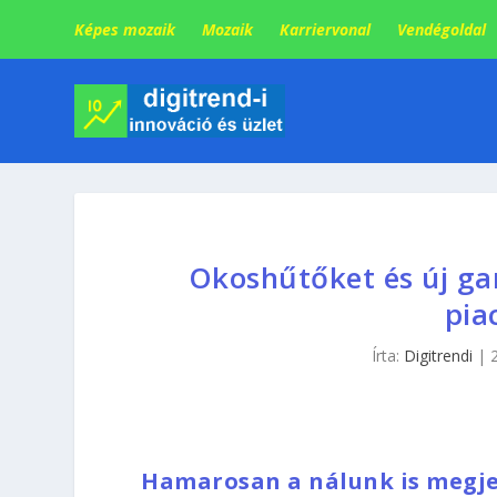
Képes mozaik
Mozaik
Karriervonal
Vendégoldal
Okoshűtőket és új g
pia
Írta:
Digitrendi
|
Hamarosan a nálunk is megje