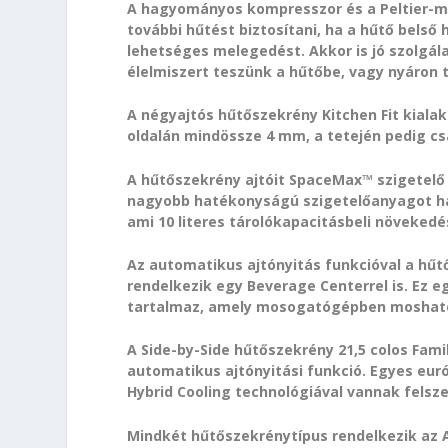
A hagyományos kompresszor és a Peltier-mo
további hűtést biztosítani, ha a hűtő belső
lehetséges melegedést. Akkor is jó szolgá
élelmiszert teszünk a hűtőbe, vagy nyáron tö
A négyajtós hűtőszekrény Kitchen Fit kial
oldalán mindössze 4 mm, a tetején pedig c
A hűtőszekrény ajtóit SpaceMax™ szigetelő 
nagyobb hatékonyságú szigetelőanyagot has
ami 10 literes tárolókapacitásbeli növekedés
Az automatikus ajtónyitás funkcióval a hűt
rendelkezik egy Beverage Centerrel is. Ez 
tartalmaz, amely mosogatógépben moshat
A Side-by-Side hűtőszekrény 21,5 colos Fami
automatikus ajtónyitási funkció. Egyes eur
Hybrid Cooling technológiával vannak felsze
Mindkét hűtőszekrénytípus rendelkezik az A