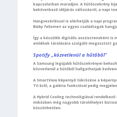
kapcsolatban maradjon. A hűtőszekrény kijel
bekövetkező időjárás változásról, a napi te
Hangvezérléssel is elérhetjük a napi progr
Bixby felismeri az egyes családtagok hangj
Így a készülék digitális asszisztensként is
emlékek tárolására szolgáló megosztott gal
Spotify „közvetlenül a hűtőből”
A Samsung legújabb hűtőszekrényei behozhat
közvetlenül a hűtőből hallgathatjuk kedven
A SmartView Képernyő tükrözése a képern
TV-kről, a galéria funkcióval pedig megjele
A Hybrid Cooling technológiával rendelkező 
miközben még nagyobb tárolóhelyet biztos
köszönhetően.