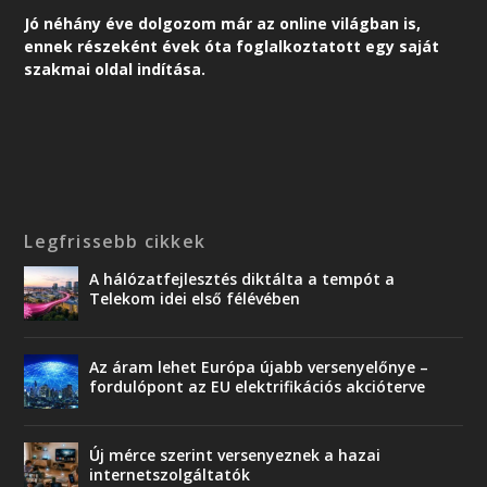
Jó néhány éve dolgozom már az online világban is,
ennek részeként é
vek óta foglalkoztatott egy saját
szakmai oldal indítása.
Legfrissebb cikkek
A hálózatfejlesztés diktálta a tempót a
Telekom idei első félévében
Az áram lehet Európa újabb versenyelőnye –
fordulópont az EU elektrifikációs akcióterve
Új mérce szerint versenyeznek a hazai
internetszolgáltatók