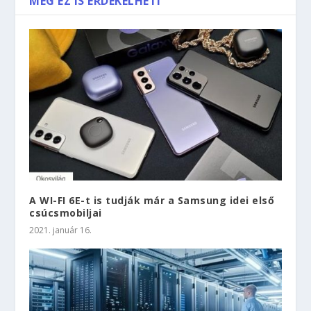
MÉG EZ IS ÉRDEKELHETI
A WI-FI 6E-t is tudják már a Samsung idei első
csúcsmobiljai
2021. január 16.