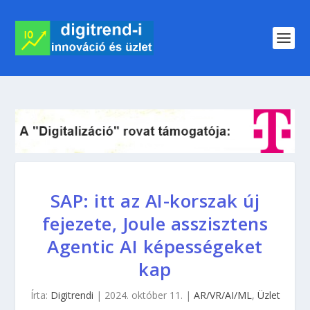
SAP: itt az AI-korszak új
fejezete, Joule asszisztens
Agentic AI képességeket
kap
Írta:
Digitrendi
|
2024. október 11.
|
AR/VR/AI/ML
,
Üzlet