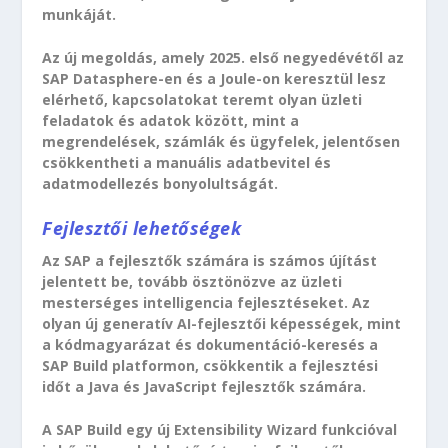
munkáját.
Az új megoldás, amely 2025. első negyedévétől az
SAP Datasphere-en és a Joule-on keresztül lesz
elérhető, kapcsolatokat teremt olyan üzleti
feladatok és adatok között, mint a
megrendelések, számlák és ügyfelek, jelentősen
csökkentheti a manuális adatbevitel és
adatmodellezés bonyolultságát.
Fejlesztői lehetőségek
Az SAP a fejlesztők számára is számos újítást
jelentett be, tovább ösztönözve az üzleti
mesterséges intelligencia fejlesztéseket. Az
olyan új generatív AI-fejlesztői képességek, mint
a kódmagyarázat és dokumentáció-keresés a
SAP Build platformon, csökkentik a fejlesztési
időt a Java és JavaScript fejlesztők számára.
A SAP Build egy új Extensibility Wizard funkcióval