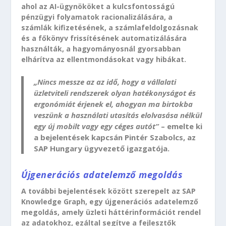
ahol az AI-ügynököket a kulcsfontosságú
pénzügyi folyamatok racionalizálására, a
számlák kifizetésének, a számlafeldolgozásnak
és a főkönyv frissítésének automatizálására
használták, a hagyományosnál gyorsabban
elhárítva az ellentmondásokat vagy hibákat.
„Nincs messze az az idő, hogy a vállalati
üzletviteli rendszerek olyan hatékonyságot és
ergonómiát érjenek el, ahogyan ma birtokba
veszünk a használati utasítás elolvasása nélkül
egy új mobilt vagy egy céges autót”
– emelte ki
a bejelentések kapcsán Pintér Szabolcs, az
SAP Hungary ügyvezető igazgatója.
Újgenerációs adatelemző megoldás
A további bejelentések között szerepelt az SAP
Knowledge Graph, egy újgenerációs adatelemző
megoldás, amely üzleti háttérinformációt rendel
az adatokhoz, ezáltal segítve a fejlesztők