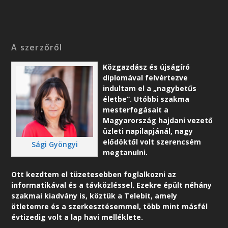
A szerzőről
Közgazdász és újságíró
diplomával felvértezve
indultam el a „nagybetűs
életbe”. Utóbbi szakma
mesterfogásait a
Magyarország hajdani vezető
üzleti napilapjánál, nagy
elődöktől volt szerencsém
Sági Gyöngyi
megtanulni.
Ott kezdtem el tüzetesebben foglalkozni az
informatikával és a távközléssel. Ezekre épült néhány
szakmai kiadvány is, köztük a Telebit, amely
ötletemre és a szerkesztésemmel, több mint másfél
évtizedig volt a lap havi melléklete.