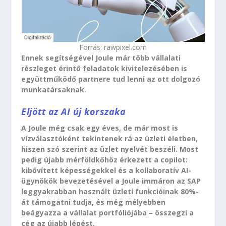
Forrás: rawpixel.com
Ennek segítségével Joule már több vállalati
részleget érintő feladatok kivitelezésében is
együttműködő partnere tud lenni az ott dolgozó
munkatársaknak.
Eljött az AI új korszaka
A Joule még csak egy éves, de már most is
vízválasztóként tekintenek rá az üzleti életben,
hiszen szó szerint az üzlet nyelvét beszéli. Most
pedig újabb mérföldkőhöz érkezett a copilot:
kibővített képességekkel és a kollaboratív AI-
ügynökök bevezetésével a Joule immáron az SAP
leggyakrabban használt üzleti funkcióinak 80%-
át támogatni tudja, és még mélyebben
beágyazza a vállalat portfóliójába – összegzi a
cég az újabb lépést.