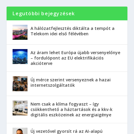
Legutóbbi bejegyzések
A hálózatfejlesztés diktálta a tempót a
Telekom idei első félévében
Az áram lehet Európa újabb versenyelőnye
– fordulópont az EU elektrifikációs
akcióterve
Új mérce szerint versenyeznek a hazai
internetszolgáltatók
Nem csak a klíma fogyaszt – így
csökkenthető a háztartások és a kkv-k
digitális eszközeinek az energiaigénye
Új vezetővel gyorsít rá az AI-alapú