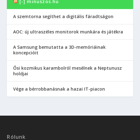
[-] minuszos.hu
A szemtorna segíthet a digitális fáradtságon
AOC: új ultraszéles monitorok munkára és játékra
A Samsung bemutatta a 3D-memóriáinak
koncepcióit
Ősi kozmikus karambolról mesélnek a Neptunusz
holdjai
Vége a bérrobbanásnak a hazai IT-piacon
Rólunk