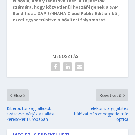
is bővül, amely lehetővé teszi a fejlesztők
számára, hogy közvetlenül hozzáférjenek a SAP
Build-hez a SAP S/4HANA Cloud Public Edition-ből,
ezzel egyszerűsítve a bővítési folyamatot.
MEGOSZTÁS:
Előző
Következő
Kiberbiztonsági állások
Telekom: a gigabites
százezrei várják az állást
hálózat háromnegyede már
keresőket Európában
optika