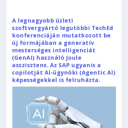
A legnagyobb üzleti
szoftvergyártó legutóbbi TechEd
konferenciáján mutatkozott be
új formájában a generatív
mesterséges intelligenciát
(GenAI) használó Joule
asszisztens. Az SAP ugyanis a
copilotját AI-ügynöki (Agentic AI)
képességekkel is felruházta.