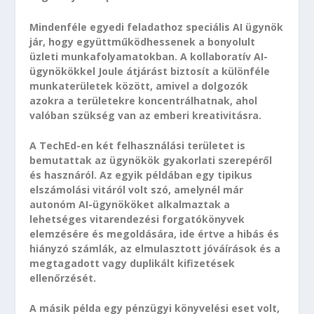
Mindenféle egyedi feladathoz speciális AI ügynök
jár, hogy együttműködhessenek a bonyolult
üzleti munkafolyamatokban. A kollaboratív AI-
ügynökökkel Joule átjárást biztosít a különféle
munkaterületek között, amivel a dolgozók
azokra a területekre koncentrálhatnak, ahol
valóban szükség van az emberi kreativitásra.
A TechEd-en két felhasználási területet is
bemutattak az ügynökök gyakorlati szerepéről
és hasznáról. Az egyik példában egy tipikus
elszámolási vitáról volt szó, amelynél már
autonóm AI-ügynököket alkalmaztak a
lehetséges vitarendezési forgatókönyvek
elemzésére és megoldására, ide értve a hibás és
hiányzó számlák, az elmulasztott jóváírások és a
megtagadott vagy duplikált kifizetések
ellenőrzését.
A másik példa egy pénzügyi könyvelési eset volt,