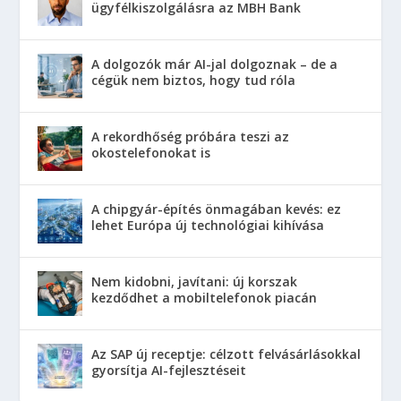
ügyfélkiszolgálásra az MBH Bank
A dolgozók már AI-jal dolgoznak – de a
cégük nem biztos, hogy tud róla
A rekordhőség próbára teszi az
okostelefonokat is
A chipgyár-építés önmagában kevés: ez
lehet Európa új technológiai kihívása
Nem kidobni, javítani: új korszak
kezdődhet a mobiltelefonok piacán
Az SAP új receptje: célzott felvásárlásokkal
gyorsítja AI-fejlesztéseit