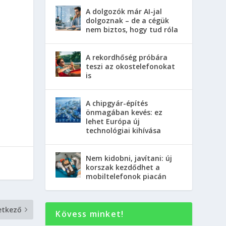
A dolgozók már AI-jal
dolgoznak – de a cégük
nem biztos, hogy tud róla
A rekordhőség próbára
teszi az okostelefonokat
is
A chipgyár-építés
önmagában kevés: ez
lehet Európa új
technológiai kihívása
Nem kidobni, javítani: új
korszak kezdődhet a
mobiltelefonok piacán
etkező
Kövess minket!