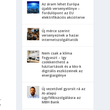
Az áram lehet Európa
újabb versenyelőnye –
fordulópont az EU
elektrifikációs akcióterve
Új mérce szerint
versenyeznek a hazai
internetszolgáltatók
Nem csak a klíma
fogyaszt – így
csökkenthető a
háztartások és a kkv-k
digitális eszközeinek az
energiaigénye
Új vezetővel gyorsít rá az
AI-alapú
ügyfélkiszolgálásra az
-
MBH Bank
e