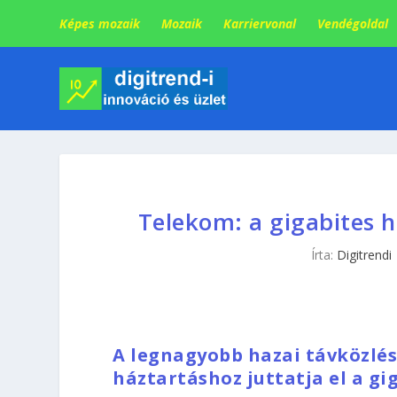
Képes mozaik
Mozaik
Karriervonal
Vendégoldal
Telekom: a gigabites 
Írta:
Digitrendi
A legnagyobb hazai távközlési
háztartáshoz juttatja el a gi