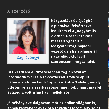
A szerzőről
Közgazdász és újságíró
diplomával felvértezve
indultam el a „nagybetűs
életbe”. Utóbbi szakma
mesterfogásait a
Magyarország hajdani
vezető üzleti napilapjánál,
nagy elődöktől volt
Sági Gyöngyi
szerencsém megtanulni.
Ott kezdtem el tüzetesebben foglalkozni az
informatikával és a távközléssel. Ezekre épült
néhány szakmai kiadvány is, köztük a Telebit, amely
ötletemre és a szerkesztésemmel, több mint másfél
évtizedig volt a lap havi melléklete.
Jó néhány éve dolgozom már az online világban is,
ennek részeként é
vek óta foglalkoztatott egy saját