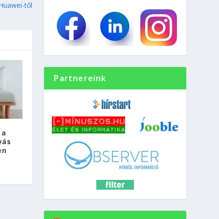
Huawei-től
Partnereink
 a
yás
en