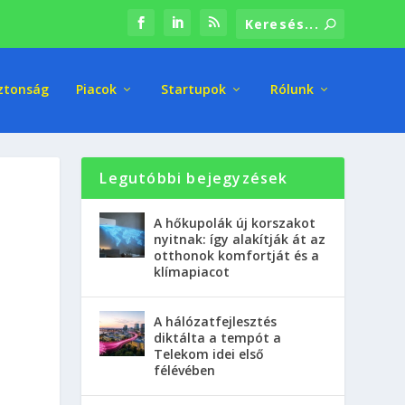
ztonság
Piacok
Startupok
Rólunk
Legutóbbi bejegyzések
A hőkupolák új korszakot
nyitnak: így alakítják át az
otthonok komfortját és a
klímapiacot
A hálózatfejlesztés
diktálta a tempót a
Telekom idei első
félévében