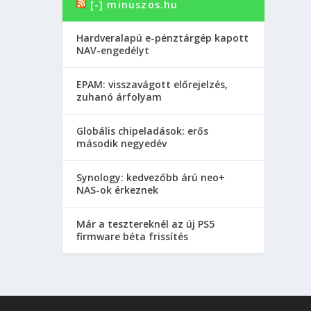
[-] minuszos.hu
Hardveralapú e-pénztárgép kapott
NAV-engedélyt
EPAM: visszavágott előrejelzés,
zuhanó árfolyam
Globális chipeladások: erős
második negyedév
Synology: kedvezőbb árú neo+
NAS-ok érkeznek
Már a tesztereknél az új PS5
firmware béta frissítés