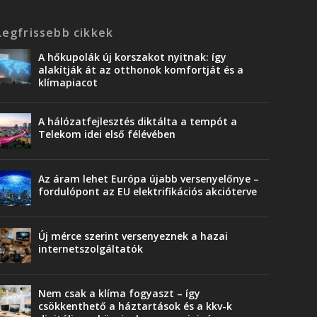
Legfrissebb cikkek
A hőkupolák új korszakot nyitnak: így
alakítják át az otthonok komfortját és a
klímapiacot
A hálózatfejlesztés diktálta a tempót a
Telekom idei első félévében
Az áram lehet Európa újabb versenyelőnye –
fordulópont az EU elektrifikációs akcióterve
Új mérce szerint versenyeznek a hazai
internetszolgáltatók
Nem csak a klíma fogyaszt – így
csökkenthető a háztartások és a kkv-k