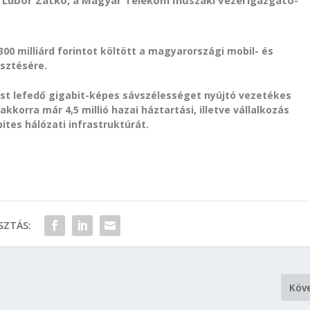
 Lubor Zatko, a Magyar Telekom műszaki vezérigazgató-
300 milliárd forintot költött a magyarországi mobil- és
esztésére.
tást lefedő gigabit-képes sávszélességet nyújtó vezetékes
akkorra már 4,5 millió hazai háztartási, illetve vállalkozás
tes hálózati infrastruktúrát.
ZTÁS:
Köv