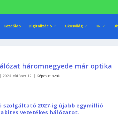
Kezdőlap
Digitalizáció
Okosvilág
HR
Bi
hálózat háromnegyede már optika
|
2024. október 12.
|
Képes mozaik
 szolgáltató 2027-ig újabb egymillió
gabites vezetékes hálózatot.