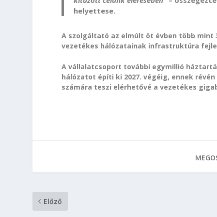
kitűzött célunk elérésében”
– összegezte
helyettese.
A szolgáltató az elmúlt öt évben több mint 
vezetékes hálózatainak infrastruktúra fejl
A vállalatcsoport további egymillió háztar
hálózatot építi ki 2027. végéig, ennek révén 
számára teszi elérhetővé a vezetékes gigabi
MEGOS
Előző