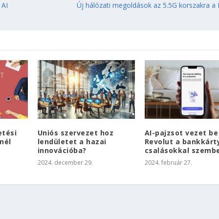
 AI
Új hálózati megoldások az 5.5G korszakra a 
etési
Uniós szervezet hoz
AI-pajzsot vezet be
nél
lendületet a hazai
Revolut a bankkárt
innovációba?
csalásokkal szemb
2024. december 29.
2024. február 27.