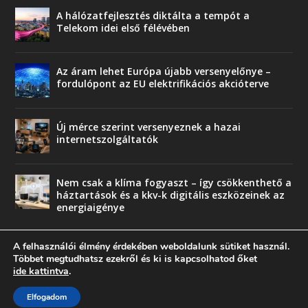
A hálózatfejlesztés diktálta a tempót a
Telekom idei első félévében
Az áram lehet Európa újabb versenyelőnye –
fordulópont az EU elektrifikációs akcióterve
Új mérce szerint versenyeznek a hazai
internetszolgáltatók
Nem csak a klíma fogyaszt – így csökkenthető a
háztartások és a kkv-k digitális eszközeinek az
energiaigénye
A felhasználói élmény érdekében weboldalunk sütiket használ.
Többet megtudhatsz ezekről és ki is kapcsolhatod őket
ide kattintva
.
© copyright 2018 Press-Comp Bt.
Elfogadom
Trend
Üzlet
Karriervonal
Vendégoldal