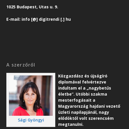
1025 Budapest, Utas u. 9.
E-mail: info [@] digitrendi [.] hu
A szerzőről
Közgazdász és újságíró
diplomával felvértezve
indultam el a „nagybetűs
életbe”. Utóbbi szakma
mesterfogásait a
Magyarország hajdani vezető
üzleti napilapjánál, nagy
elődöktől volt szerencsém
Sági Gyöngyi
megtanulni.