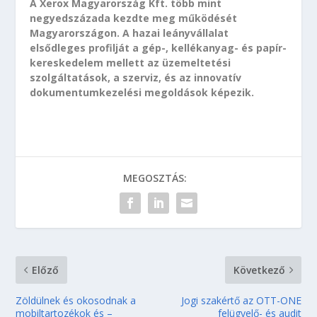
A Xerox Magyarország Kft. több mint
negyedszázada kezdte meg működését
Magyarországon. A hazai leányvállalat
elsődleges profilját a gép-, kellékanyag- és papír-
kereskedelem mellett az üzemeltetési
szolgáltatások, a szerviz, és az innovatív
dokumentumkezelési megoldások képezik.
MEGOSZTÁS:
Előző
Következő
Zöldülnek és okosodnak a
Jogi szakértő az OTT-ONE
mobiltartozékok és –
felügyelő- és audit