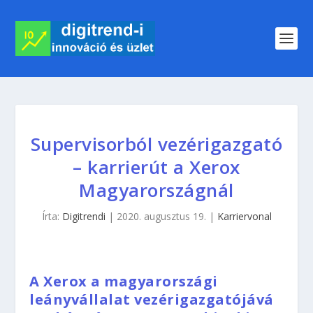
Supervisorból vezérigazgató
– karrierút a Xerox
Magyarországnál
Írta:
Digitrendi
|
2020. augusztus 19.
|
Karriervonal
A Xerox a magyarországi
leányvállalat vezérigazgatójává