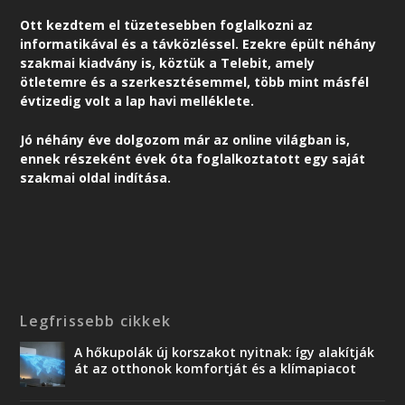
Ott kezdtem el tüzetesebben foglalkozni az
informatikával és a távközléssel. Ezekre épült néhány
szakmai kiadvány is, köztük a Telebit, amely
ötletemre és a szerkesztésemmel, több mint másfél
évtizedig volt a lap havi melléklete.
Jó néhány éve dolgozom már az online világban is,
ennek részeként é
vek óta foglalkoztatott egy saját
szakmai oldal indítása.
Legfrissebb cikkek
A hőkupolák új korszakot nyitnak: így alakítják
át az otthonok komfortját és a klímapiacot