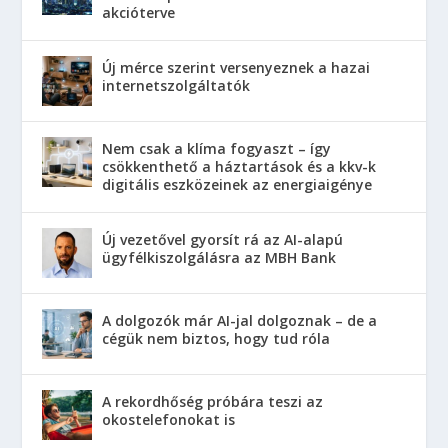
akcióterve
Új mérce szerint versenyeznek a hazai
internetszolgáltatók
Nem csak a klíma fogyaszt – így
csökkenthető a háztartások és a kkv-k
digitális eszközeinek az energiaigénye
Új vezetővel gyorsít rá az AI-alapú
ügyfélkiszolgálásra az MBH Bank
A dolgozók már AI-jal dolgoznak – de a
cégük nem biztos, hogy tud róla
A rekordhőség próbára teszi az
okostelefonokat is