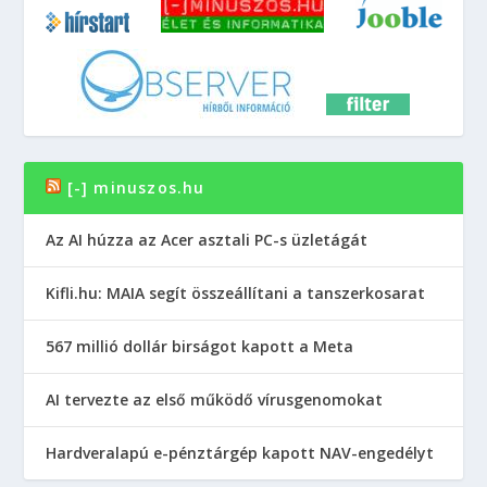
[-] minuszos.hu
Az AI húzza az Acer asztali PC-s üzletágát
Kifli.hu: MAIA segít összeállítani a tanszerkosarat
567 millió dollár birságot kapott a Meta
AI tervezte az első működő vírusgenomokat
Hardveralapú e-pénztárgép kapott NAV-engedélyt