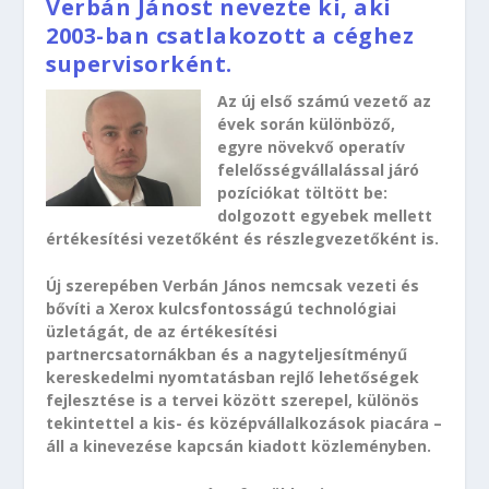
Verbán Jánost nevezte ki, aki
2003-ban csatlakozott a céghez
supervisorként.
Az új első számú vezető az
évek során különböző,
egyre növekvő operatív
felelősségvállalással járó
pozíciókat töltött be:
dolgozott egyebek mellett
értékesítési vezetőként és részlegvezetőként is.
Új szerepében Verbán János nemcsak vezeti és
bővíti a Xerox kulcsfontosságú technológiai
üzletágát, de az értékesítési
partnercsatornákban és a nagyteljesítményű
kereskedelmi nyomtatásban rejlő lehetőségek
fejlesztése is a tervei között szerepel, különös
tekintettel a kis- és középvállalkozások piacára –
áll a kinevezése kapcsán kiadott közleményben.