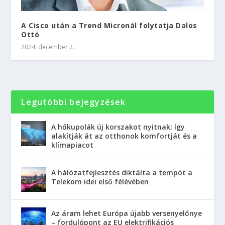
A Cisco után a Trend Micronál folytatja Dalos
Ottó
2024. december 7.
Legutóbbi bejegyzések
A hőkupolák új korszakot nyitnak: így
alakítják át az otthonok komfortját és a
klímapiacot
A hálózatfejlesztés diktálta a tempót a
Telekom idei első félévében
Az áram lehet Európa újabb versenyelőnye
– fordulópont az EU elektrifikációs