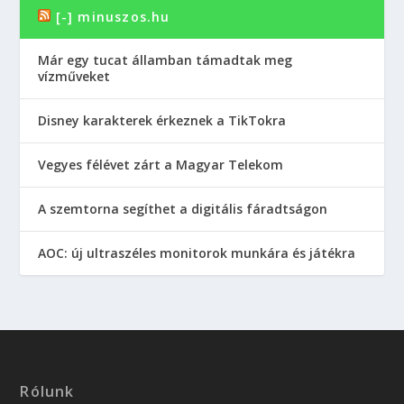
[-] minuszos.hu
Már egy tucat államban támadtak meg
vízműveket
Disney karakterek érkeznek a TikTokra
Vegyes félévet zárt a Magyar Telekom
A szemtorna segíthet a digitális fáradtságon
AOC: új ultraszéles monitorok munkára és játékra
Rólunk