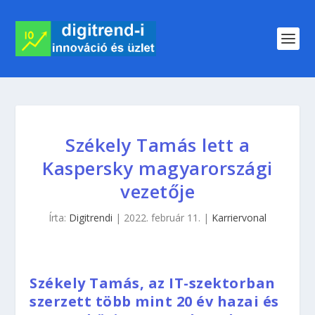
Székely Tamás lett a
Kaspersky magyarországi
vezetője
Írta:
Digitrendi
|
2022. február 11.
|
Karriervonal
Székely Tamás, az IT-szektorban
szerzett több mint 20 év hazai és