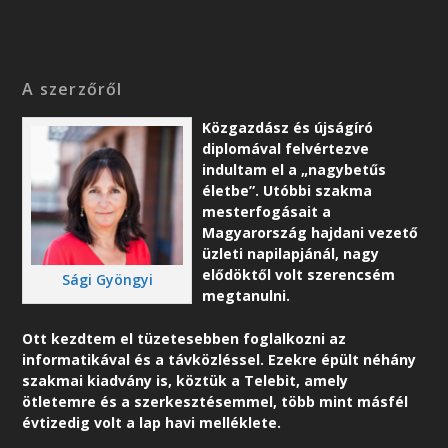
A szerzőről
Közgazdász és újságíró
diplomával felvértezve
indultam el a „nagybetűs
életbe”. Utóbbi szakma
mesterfogásait a
Magyarország hajdani vezető
üzleti napilapjánál, nagy
elődöktől volt szerencsém
Sági Gyöngyi
megtanulni.
Ott kezdtem el tüzetesebben foglalkozni az
informatikával és a távközléssel. Ezekre épült néhány
szakmai kiadvány is, köztük a Telebit, amely
ötletemre és a szerkesztésemmel, több mint másfél
évtizedig volt a lap havi melléklete.