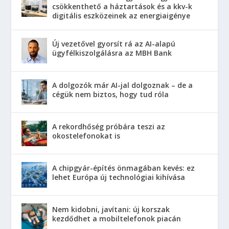
csökkenthető a háztartások és a kkv-k
digitális eszközeinek az energiaigénye
Új vezetővel gyorsít rá az AI-alapú
ügyfélkiszolgálásra az MBH Bank
A dolgozók már AI-jal dolgoznak – de a
cégük nem biztos, hogy tud róla
A rekordhőség próbára teszi az
okostelefonokat is
A chipgyár-építés önmagában kevés: ez
lehet Európa új technológiai kihívása
Nem kidobni, javítani: új korszak
kezdődhet a mobiltelefonok piacán