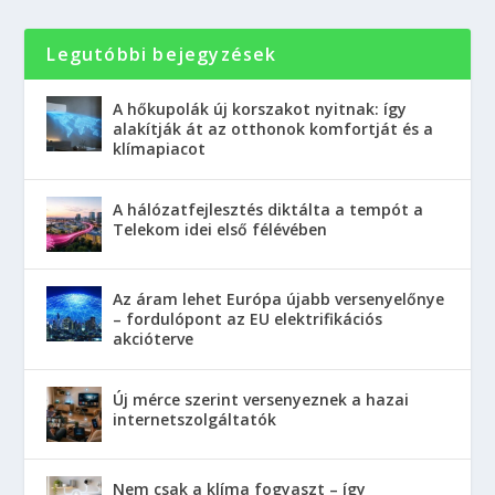
Legutóbbi bejegyzések
A hőkupolák új korszakot nyitnak: így
alakítják át az otthonok komfortját és a
klímapiacot
A hálózatfejlesztés diktálta a tempót a
Telekom idei első félévében
Az áram lehet Európa újabb versenyelőnye
– fordulópont az EU elektrifikációs
akcióterve
Új mérce szerint versenyeznek a hazai
internetszolgáltatók
Nem csak a klíma fogyaszt – így