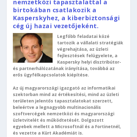
nemzetközi tapasztalattal a
birtokában csatlakozik a
Kasperskyhez, a kiberbiztonsági
cég új hazai vezetőjeként.
Legfőbb feladatai közé
tartozik a vállalati stratégiák
végrehajtása, az üzleti
fejlesztések felügyelete, a
Kaspersky helyi disztribútor-
és partnerhálózatának irányítása, továbbá az
erős ügyfélkapcsolatok kiépítése.
Az új magyarországi igazgató az informatikai
szektorban mind az értékesítési, mind az üzleti
területen jelentős tapasztalatokat szerzett,
beleértve a legnagyobb multinacionális
szoftvercégek nemzetközi és magyarországi
üzletvitelét és működtetését. Dolgozott
egyebek mellett a Microsoftnál és a Fortinetnél,
és vezette a Kürt Akadémiát is.