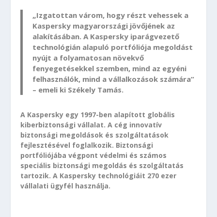
„Izgatottan várom, hogy részt vehessek a
Kaspersky magyarországi jövőjének az
alakításában. A Kaspersky iparágvezető
technológián alapuló portfóliója megoldást
nyújt a folyamatosan növekvő
fenyegetésekkel szemben, mind az egyéni
felhasználók, mind a vállalkozások számára”
– emeli ki Székely Tamás.
A Kaspersky egy 1997-ben alapított globális
kiberbiztonsági vállalat. A cég innovatív
biztonsági megoldások és szolgáltatások
fejlesztésével foglalkozik. Biztonsági
portfóliójába végpont védelmi és számos
speciális biztonsági megoldás és szolgáltatás
tartozik. A Kaspersky technológiáit 270 ezer
vállalati ügyfél használja.