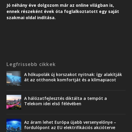
Jó néhány éve dolgozom már az online világban is,
ennek részeként é
vek óta foglalkoztatott egy saját
szakmai oldal indítása.
Legfrissebb cikkek
A hőkupolák új korszakot nyitnak: így alakítják
át az otthonok komfortját és a klímapiacot
A hálózatfejlesztés diktálta a tempót a
Telekom idei első félévében
Az áram lehet Európa újabb versenyelőnye –
fordulópont az EU elektrifikációs akcióterve