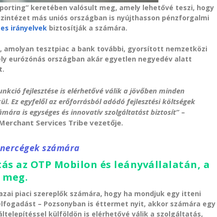
sporting” keretében valósult meg, amely lehetővé teszi, hogy
zintézet más uniós országban is nyújthasson pénzforgalmi
es irányelvek
biztosítják a számára.
s, amolyan tesztpiac a bank további, gyorsított nemzetközi
ly eurózónás országban akár egyetlen negyedév alatt
t.
unkció fejlesztése is elérhetővé válik a jövőben minden
ül. Ez egyfelől az erőforrásból adódó fejlesztési költségek
ámára is egységes és innovatív szolgáltatást biztosít”
–
Merchant Services Tribe vezetője.
rtnercégek számára
tás az OTP Mobilon és leányvállalatán, a
l meg.
azai piaci szereplők számára, hogy ha mondjuk egy itteni
elfogadást – Pozsonyban is éttermet nyit, akkor számára egy
elepítéssel külföldön is elérhetővé válik a szolgáltatás,