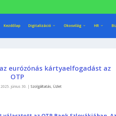
Kezdőlap
Digitalizáció
Okosvilág
HR
Bi
 az eurózónás kártyaelfogadást az
OTP
|
2025. június 30.
|
Szolgáltatás
,
Üzlet
t választott az OTP Bank Szlovákiában. A