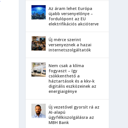
Az áram lehet Európa
újabb versenyelőnye –
fordulópont az EU
elektrifikációs akcióterve
Új mérce szerint
versenyeznek a hazai
internetszolgáltatók
Nem csak a klíma
fogyaszt – így
csökkenthető a
háztartások és a kkv-k
digitális eszközeinek az
energiaigénye
Új vezetővel gyorsít rá az
AI-alapú
ügyfélkiszolgálásra az
MBH Bank