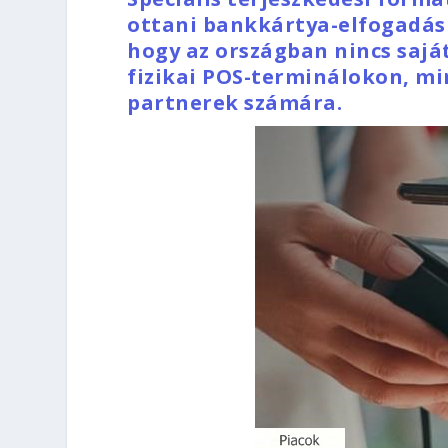
ottani bankkártya-elfogadási
hogy az országban nincs sajá
fizikai POS-terminálokon, mi
partnerek számára.