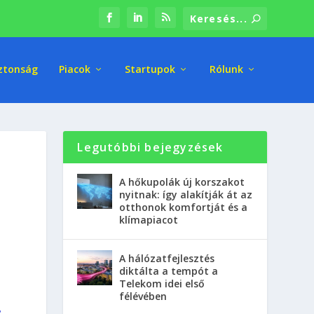
ztonság
Piacok
Startupok
Rólunk
Legutóbbi bejegyzések
A hőkupolák új korszakot
nyitnak: így alakítják át az
otthonok komfortját és a
klímapiacot
A hálózatfejlesztés
diktálta a tempót a
Telekom idei első
félévében
z