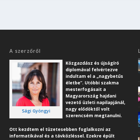
A szerzőről
Közgazdász és újságíró
diplomával felvértezve
indultam el a „nagybetűs
életbe”. Utóbbi szakma
mesterfogásait a
Magyarország hajdani
vezető üzleti napilapjánál,
nagy elődöktől volt
Sági Gyöngyi
szerencsém megtanulni.
Ott kezdtem el tüzetesebben foglalkozni az
informatikával és a távközléssel. Ezekre épült