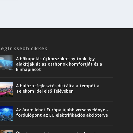
Legfrissebb cikkek
A hőkupolák új korszakot nyitnak: így
alakítják át az otthonok komfortját és a
klímapiacot
A hálózatfejlesztés diktálta a tempót a
Telekom idei első félévében
Az áram lehet Európa újabb versenyelőnye –
fordulópont az EU elektrifikációs akcióterve