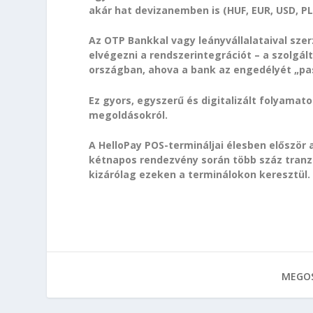
akár hat devizanemben is (HUF, EUR, USD, PL
Az OTP Bankkal vagy leányvállalataival sz
elvégezni a rendszerintegrációt – a szolgá
országban, ahova a bank az engedélyét „pa
Ez gyors, egyszerű és digitalizált folyamatot
megoldásokról.
A HelloPay POS-termináljai élesben először
kétnapos rendezvény során több száz tranza
kizárólag ezeken a terminálokon keresztül.
MEGOS