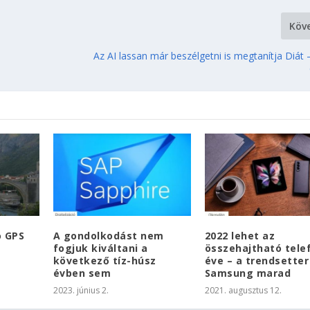
Köv
Az AI lassan már beszélgetni is megtanítja Diát
o GPS
A gondolkodást nem
2022 lehet az
fogjuk kiváltani a
összehajtható tele
következő tíz-húsz
éve – a trendsetter
évben sem
Samsung marad
2023. június 2.
2021. augusztus 12.