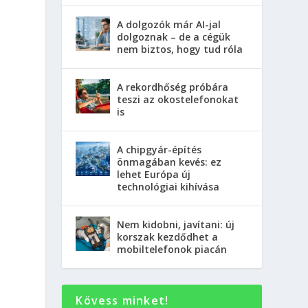
A dolgozók már AI-jal
dolgoznak – de a cégük
nem biztos, hogy tud róla
A rekordhőség próbára
teszi az okostelefonokat
is
A chipgyár-építés
önmagában kevés: ez
lehet Európa új
technológiai kihívása
Nem kidobni, javítani: új
korszak kezdődhet a
mobiltelefonok piacán
Kövess minket!