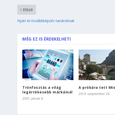
Előző
Nyári AI-továbbképzés tanároknak
MÉG EZ IS ÉRDEKELHETI
Trónfosztás a világ
A próbára tett Mi
legértékesebb márkáinál
2019. szeptember 29.
2025. január 8.