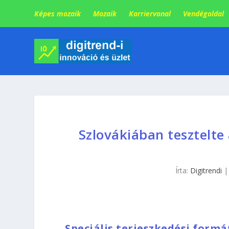
Képes mozaik
Mozaik
Karriervonal
Vendégoldal
Szlovákiában tesztelte
Írta:
Digitrendi
Speciális terjeszkedési formá