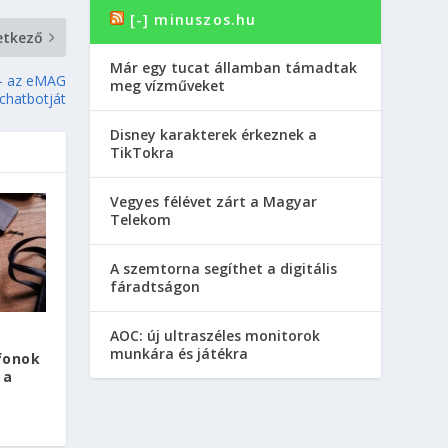
[-] minuszos.hu
etkező
Már egy tucat államban támadtak
 – az eMAG
meg vízműveket
chatbotját
Disney karakterek érkeznek a
TikTokra
Vegyes félévet zárt a Magyar
Telekom
A szemtorna segíthet a digitális
fáradtságon
AOC: új ultraszéles monitorok
munkára és játékra
fonok
 a