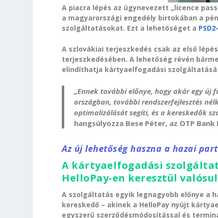
A piacra lépés az úgynevezett „licence pas
a magyarországi engedély birtokában a pén
szolgáltatásokat. Ezt a lehetőséget a
PSD2-
A szlovákiai terjeszkedés csak az első lépé
terjeszkedésében. A lehetőség révén bárme
elindíthatja kártyaelfogadási szolgáltatásá
„Ennek további előnye, hogy akár egy új f
országban, további rendszerfejlesztés nélk
optimalizálását segíti, és a kereskedők sz
hangsúlyozza Bese Péter, az OTP Bank 
Az új lehetőség haszna a hazai pa
A kártyaelfogadási szolgálta
HelloPay-en keresztül valósu
A szolgáltatás egyik legnagyobb előnye a h
kereskedő – akinek a HelloPay nyújt kártya
egyszerű szerződésmódosítással és terminált