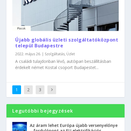
Újabb globális üzleti szolgáltatóközpont
települ Budapestre
2022. május 26.
|
Szolgáltatás
,
Üzlet
A családi tulajdonban lévő, autóipari beszállításban
érdekelt német Kostal csoport Budapestet...
1
2
3
Legutóbbi bejegyzések
Az áram lehet Európa újabb versenyelőnye
– fordulópont az EU elektrifikációs