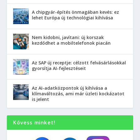
A chipgyár-építés önmagában kevés: ez
lehet Európa új technológiai kihívása
Nem kidobni, javítani: új korszak
kezdődhet a mobiltelefonok piacán
Az SAP új receptje: célzott felvásárlásokkal
gyorsítja AI-fejlesztéseit
Az AI-adatközpontok új kihívása a
klímaváltozás, ami már üzleti kockázatot
is jelent
Kövess minket!