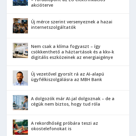
akcióterve
Új mérce szerint versenyeznek a hazai
internetszolgáltatók
Nem csak a klíma fogyaszt – így
csökkenthető a háztartások és a kkv-k
digitális eszközeinek az energiaigénye
Új vezetővel gyorsít rá az AI-alapú
ügyfélkiszolgálásra az MBH Bank
A dolgozók már AI-jal dolgoznak – de a
cégük nem biztos, hogy tud róla
A rekordhőség próbára teszi az
okostelefonokat is