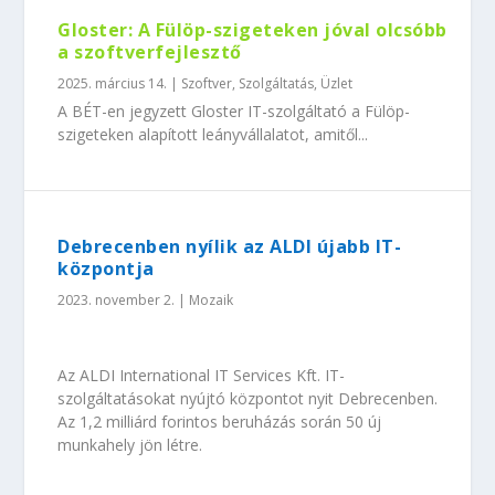
Gloster: A Fülöp-szigeteken jóval olcsóbb
a szoftverfejlesztő
2025. március 14.
|
Szoftver
,
Szolgáltatás
,
Üzlet
A BÉT-en jegyzett Gloster IT-szolgáltató a Fülöp-
szigeteken alapított leányvállalatot, amitől...
Debrecenben nyílik az ALDI újabb IT-
központja
2023. november 2.
|
Mozaik
Az ALDI International IT Services Kft. IT-
szolgáltatásokat nyújtó központot nyit Debrecenben.
Az 1,2 milliárd forintos beruházás során 50 új
munkahely jön létre.