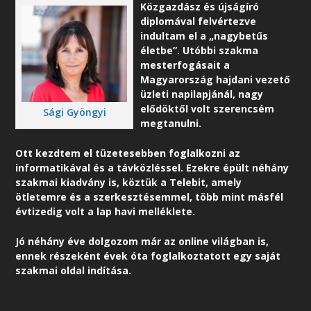
Közgazdász és újságíró
diplomával felvértezve
indultam el a „nagybetűs
életbe”. Utóbbi szakma
mesterfogásait a
Magyarország hajdani vezető
üzleti napilapjánál, nagy
elődöktől volt szerencsém
Sági Gyöngyi
megtanulni.
Ott kezdtem el tüzetesebben foglalkozni az
informatikával és a távközléssel. Ezekre épült néhány
szakmai kiadvány is, köztük a Telebit, amely
ötletemre és a szerkesztésemmel, több mint másfél
évtizedig volt a lap havi melléklete.
Jó néhány éve dolgozom már az online világban is,
ennek részeként é
vek óta foglalkoztatott egy saját
szakmai oldal indítása.