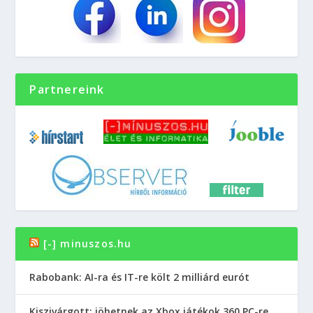
Partnereink
[-] minuszos.hu
Rabobank: AI-ra és IT-re költ 2 milliárd eurót
Kiszivárgott: jöhetnek az Xbox játékok 360 PC-re