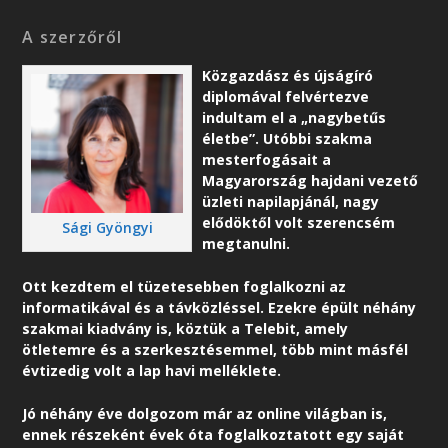
A szerzőről
Közgazdász és újságíró
diplomával felvértezve
indultam el a „nagybetűs
életbe”. Utóbbi szakma
mesterfogásait a
Magyarország hajdani vezető
üzleti napilapjánál, nagy
elődöktől volt szerencsém
Sági Gyöngyi
megtanulni.
Ott kezdtem el tüzetesebben foglalkozni az
informatikával és a távközléssel. Ezekre épült néhány
szakmai kiadvány is, köztük a Telebit, amely
ötletemre és a szerkesztésemmel, több mint másfél
évtizedig volt a lap havi melléklete.
Jó néhány éve dolgozom már az online világban is,
ennek részeként é
vek óta foglalkoztatott egy saját