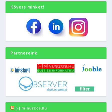
Kövess minket!
Partnereink
[-] minuszos.hu