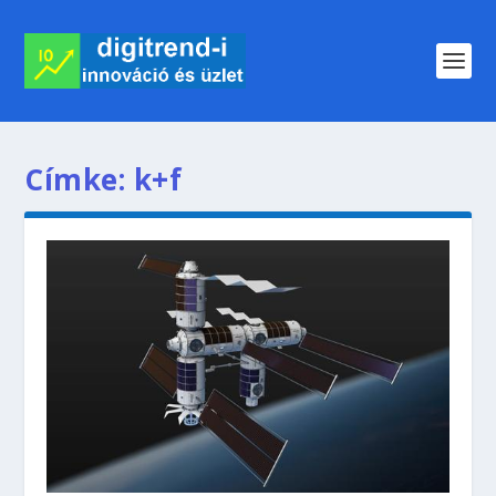
Címke:
k+f