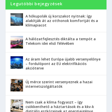
Legutóbbi bejegyzések
A hőkupolák új korszakot nyitnak: így
alakítják át az otthonok komfortját és a
klímapiacot
A hálózatfejlesztés diktálta a tempót a
Telekom idei első félévében
Az áram lehet Európa újabb versenyelőnye
– fordulópont az EU elektrifikációs
akcióterve
Új mérce szerint versenyeznek a hazai
internetszolgáltatók
Nem csak a klíma fogyaszt – így
csökkenthető a háztartások és a kkv-k
digitális eszközeinek az energiaigénye