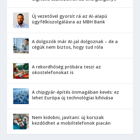
Új vezetővel gyorsít rá az AI-alapú
ügyfélkiszolgálásra az MBH Bank
A dolgozók már AI-jal dolgoznak – de a
cégük nem biztos, hogy tud róla
A rekordhőség próbára teszi az
okostelefonokat is
A chipgyár-építés önmagában kevés: ez
lehet Európa új technológiai kihívása
Nem kidobni, javítani: új korszak
kezdődhet a mobiltelefonok piacán