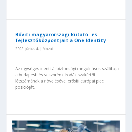
Bővíti magyarországi kutató- és
fejlesztőközpontjait a One Identity
2023. június 4.
|
Mozaik
Az egységes identitásbiztonsági megoldások szállítója
a budapesti és veszprémi irodák szakértői
létszámának a növelésével erősíti európai piaci
pozícióját.