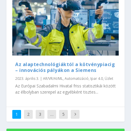
Az alaptechnológiáktól a kötvénypiacig
– innovációs pályákon a Siemens
2023. április 3.
|
AR/VR/AI/ML
,
Automatizáció
,
Ipar 4.0
,
Üzlet
Az Európai Szabadalmi Hivatal friss statisztikái között
az élbolyban szerepel az egyébként tisztes...
1
2
3
…
5