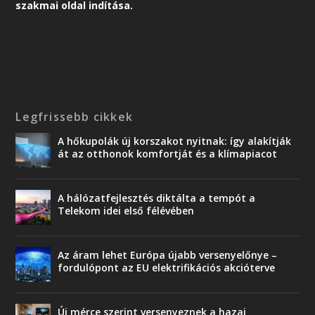
szakmai oldal indítása.
Legfrissebb cikkek
A hőkupolák új korszakot nyitnak: így alakítják
át az otthonok komfortját és a klímapiacot
A hálózatfejlesztés diktálta a tempót a
Telekom idei első félévében
Az áram lehet Európa újabb versenyelőnye –
fordulópont az EU elektrifikációs akcióterve
Új mérce szerint versenyeznek a hazai