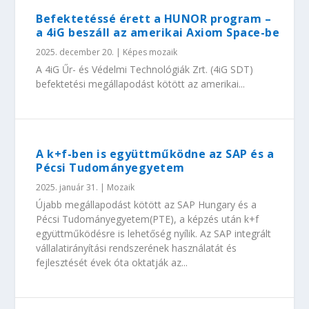
Befektetéssé érett a HUNOR program –
a 4iG beszáll az amerikai Axiom Space-be
2025. december 20.
|
Képes mozaik
A 4iG Űr- és Védelmi Technológiák Zrt. (4iG SDT)
befektetési megállapodást kötött az amerikai...
A k+f-ben is együttműködne az SAP és a
Pécsi Tudományegyetem
2025. január 31.
|
Mozaik
Újabb megállapodást kötött az SAP Hungary és a
Pécsi Tudományegyetem(PTE), a képzés után k+f
együttműködésre is lehetőség nyílik. Az SAP integrált
vállalatirányítási rendszerének használatát és
fejlesztését évek óta oktatják az...