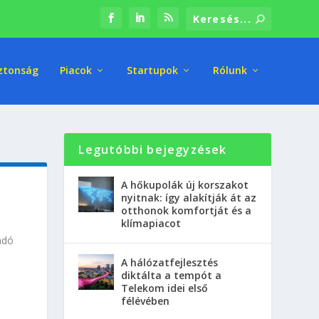
ztonság
Piacok
Startupok
Rólunk
Legutóbbi bejegyzések
A hőkupolák új korszakot
nyitnak: így alakítják át az
otthonok komfortját és a
klímapiacot
adó
A hálózatfejlesztés
diktálta a tempót a
Telekom idei első
félévében