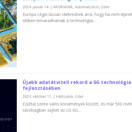
2024. január 14.
|
AR/VR/AI/ML
,
Automatizáció
,
Üzlet
Európa cégei lassan ráébrednek arra, hogy ha nem lépne
időben lemaradhatnak a technológiai...
Újabb adatátviteli rekord a 6G technológia
fejlesztésében
2023. október 11.
|
Hálózatok
,
Üzlet
Ezúttal szinte valós körülmények között, és már 500 mét
távolságban zajlott az LG 6G...