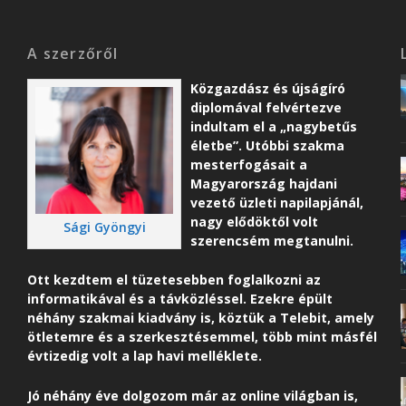
A szerzőről
Közgazdász és újságíró
diplomával felvértezve
indultam el a „nagybetűs
életbe”. Utóbbi szakma
mesterfogásait a
Magyarország hajdani
vezető üzleti napilapjánál,
nagy elődöktől volt
Sági Gyöngyi
szerencsém megtanulni.
Ott kezdtem el tüzetesebben foglalkozni az
informatikával és a távközléssel. Ezekre épült
néhány szakmai kiadvány is, köztük a Telebit, amely
ötletemre és a szerkesztésemmel, több mint másfél
évtizedig volt a lap havi melléklete.
Jó néhány éve dolgozom már az online világban is,