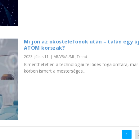
Mi jön az okostelefonok után – talán egy ú
ATOM korszak?
2023. július 11.
|
AR/VR/AI/ML
,
Trend
Kimeríthetetlen a technológiai fejlődés fogalomtára, már
körben ismert a mesterséges...
1