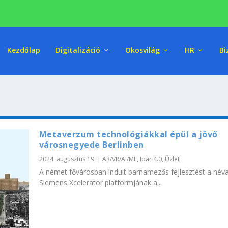
Kezdőlap
Digitalizáció
Okosvilág
HR
Bi
Metaverzum technológiákkal épül a jövő
városnegyede Berlinben
2024. augusztus 19.
|
AR/VR/AI/ML
,
Ipar 4.0
,
Üzlet
A német fővárosban indult barnamezős fejlesztést a név
Siemens Xcelerator platformjának a...