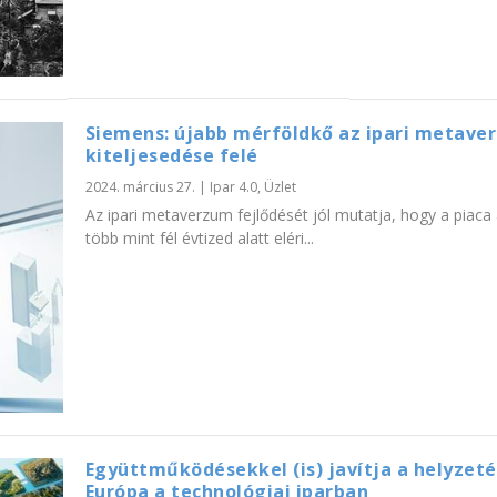
Siemens: újabb mérföldkő az ipari metave
kiteljesedése felé
2024. március 27.
|
Ipar 4.0
,
Üzlet
Az ipari metaverzum fejlődését jól mutatja, hogy a piaca 
több mint fél évtized alatt eléri...
Együttműködésekkel (is) javítja a helyzeté
Európa a technológiai iparban