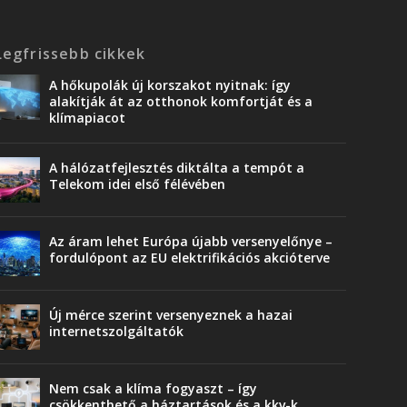
Legfrissebb cikkek
A hőkupolák új korszakot nyitnak: így
alakítják át az otthonok komfortját és a
klímapiacot
A hálózatfejlesztés diktálta a tempót a
Telekom idei első félévében
Az áram lehet Európa újabb versenyelőnye –
fordulópont az EU elektrifikációs akcióterve
Új mérce szerint versenyeznek a hazai
internetszolgáltatók
Nem csak a klíma fogyaszt – így
csökkenthető a háztartások és a kkv-k