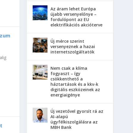
Az áram lehet Európa
újabb versenyelőnye –
fordulópont az EU
elektrifikációs akcióterve
rzum
Új mérce szerint
versenyeznek a hazai
internetszolgáltatók
alig
Nem csak a klíma
fogyaszt – így
csökkenthető a
háztartások és a kkv-k
digitális eszközeinek az
energiaigénye
Új vezetővel gyorsít rá az
AI-alapú
ügyfélkiszolgálásra az
t
MBH Bank