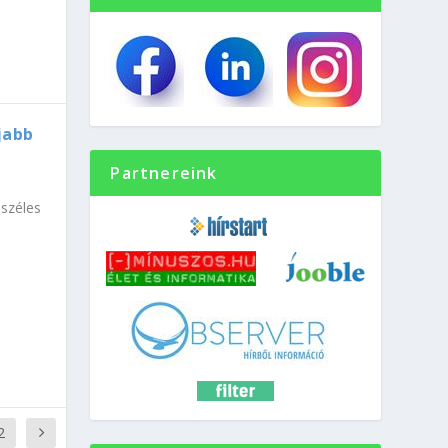
jabb
Partnereink
 széles
2