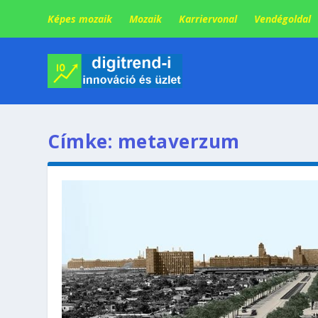
Képes mozaik
Mozaik
Karriervonal
Vendégoldal
Címke:
metaverzum