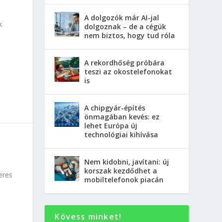
A dolgozók már AI-jal
k
dolgoznak – de a cégük
nem biztos, hogy tud róla
A rekordhőség próbára
teszi az okostelefonokat
is
A chipgyár-építés
önmagában kevés: ez
lehet Európa új
technológiai kihívása
Nem kidobni, javítani: új
korszak kezdődhet a
eres
mobiltelefonok piacán
Kövess minket!