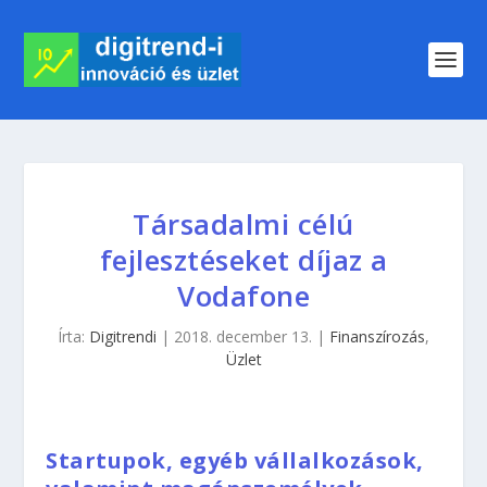
Társadalmi célú
fejlesztéseket díjaz a
Vodafone
Írta:
Digitrendi
|
2018. december 13.
|
Finanszírozás
,
Üzlet
Startupok, egyéb vállalkozások,