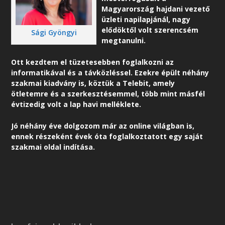
Magyarország hajdani vezető
üzleti napilapjánál, nagy
elődöktől volt szerencsém
Sági Gyöngyi
megtanulni.
Ott kezdtem el tüzetesebben foglalkozni az
informatikával és a távközléssel. Ezekre épült néhány
szakmai kiadvány is, köztük a Telebit, amely
ötletemre és a szerkesztésemmel, több mint másfél
évtizedig volt a lap havi melléklete.
Jó néhány éve dolgozom már az online világban is,
ennek részeként é
vek óta foglalkoztatott egy saját
szakmai oldal indítása.