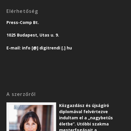
Elérhetőség
Press-Comp Bt.
1025 Budapest, Utas u. 9.
E-mail: info [@] digitrendi [.] hu
A szerzőről
Közgazdász és újságíró
diplomával felvértezve
indultam el a „nagybetűs
életbe”. Utóbbi szakma
mesterfogásait a