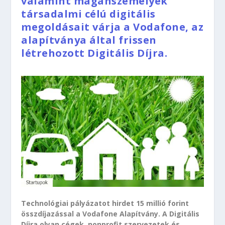
valamint magánszemélyek
társadalmi célú digitális
megoldásait várja a Vodafone, az
alapítványa által frissen
létrehozott Digitális Díjra.
Technológiai pályázatot hirdet 15 millió forint
összdíjazással a Vodafone Alapítvány. A Digitális
Díjra olyan cégek, nonprofit szervezetek és