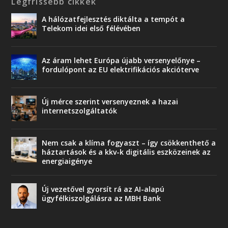
Legfrissebb cikkek
A hálózatfejlesztés diktálta a tempót a
Telekom idei első félévében
Az áram lehet Európa újabb versenyelőnye –
fordulópont az EU elektrifikációs akcióterve
Új mérce szerint versenyeznek a hazai
internetszolgáltatók
Nem csak a klíma fogyaszt – így csökkenthető a
háztartások és a kkv-k digitális eszközeinek az
energiaigénye
Új vezetővel gyorsít rá az AI-alapú
ügyfélkiszolgálásra az MBH Bank