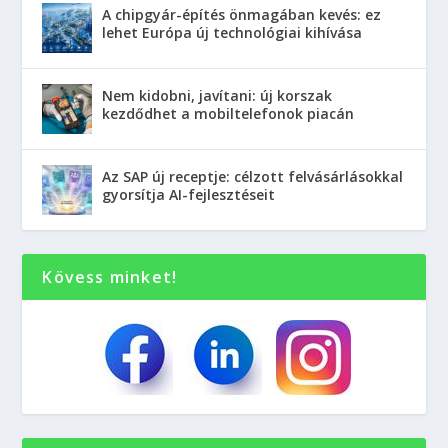
A chipgyár-építés önmagában kevés: ez
lehet Európa új technológiai kihívása
Nem kidobni, javítani: új korszak
kezdődhet a mobiltelefonok piacán
Az SAP új receptje: célzott felvásárlásokkal
gyorsítja AI-fejlesztéseit
Kövess minket!