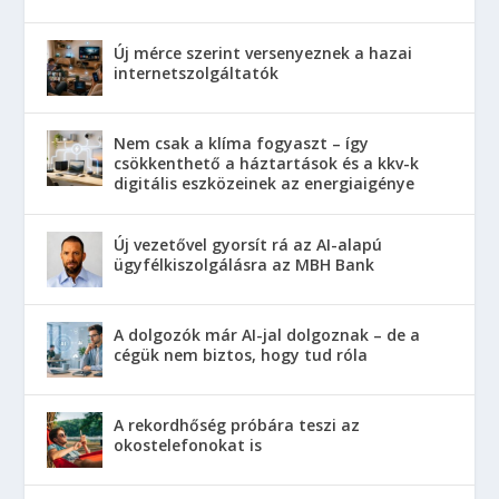
Új mérce szerint versenyeznek a hazai
internetszolgáltatók
Nem csak a klíma fogyaszt – így
csökkenthető a háztartások és a kkv-k
digitális eszközeinek az energiaigénye
Új vezetővel gyorsít rá az AI-alapú
ügyfélkiszolgálásra az MBH Bank
A dolgozók már AI-jal dolgoznak – de a
cégük nem biztos, hogy tud róla
A rekordhőség próbára teszi az
okostelefonokat is