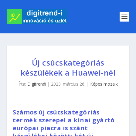
Új csúcskategóriás
készülékek a Huawei-nél
Írta:
Digitrendi
|
2023. március 26.
|
Képes mozaik
Számos új csúcskategóriás
termék szerepel a kínai gyártó
európai piacra is szánt
készülékei között: két új