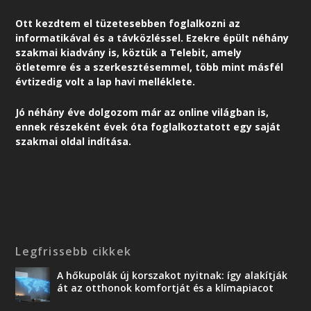
Ott kezdtem el tüzetesebben foglalkozni az
informatikával és a távközléssel. Ezekre épült néhány
szakmai kiadvány is, köztük a Telebit, amely
ötletemre és a szerkesztésemmel, több mint másfél
évtizedig volt a lap havi melléklete.
Jó néhány éve dolgozom már az online világban is,
ennek részeként é
vek óta foglalkoztatott egy saját
szakmai oldal indítása.
Legfrissebb cikkek
A hőkupolák új korszakot nyitnak: így alakítják
át az otthonok komfortját és a klímapiacot