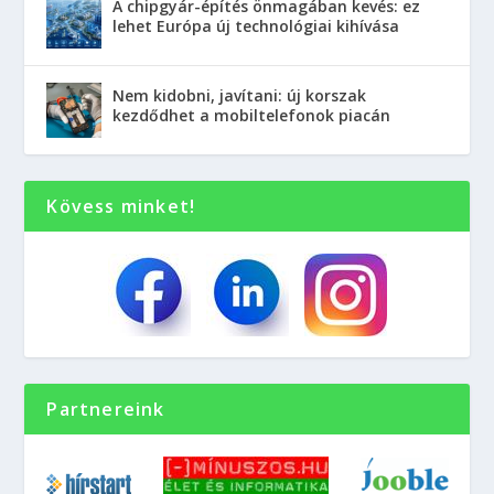
A chipgyár-építés önmagában kevés: ez
lehet Európa új technológiai kihívása
Nem kidobni, javítani: új korszak
kezdődhet a mobiltelefonok piacán
Kövess minket!
Partnereink