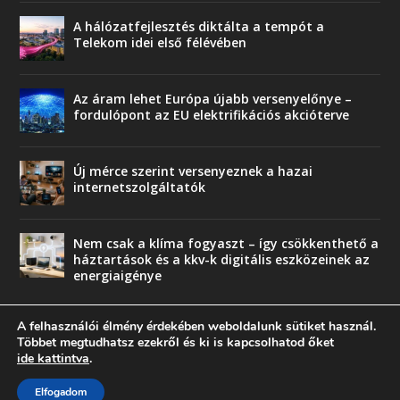
A hálózatfejlesztés diktálta a tempót a
Telekom idei első félévében
Az áram lehet Európa újabb versenyelőnye –
fordulópont az EU elektrifikációs akcióterve
Új mérce szerint versenyeznek a hazai
internetszolgáltatók
Nem csak a klíma fogyaszt – így csökkenthető a
háztartások és a kkv-k digitális eszközeinek az
energiaigénye
A felhasználói élmény érdekében weboldalunk sütiket használ.
Többet megtudhatsz ezekről és ki is kapcsolhatod őket
ide kattintva
.
© copyright 2018 Press-Comp Bt.
Elfogadom