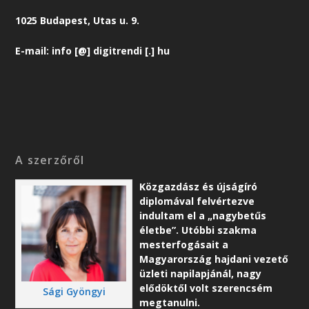
1025 Budapest, Utas u. 9.
E-mail: info [@] digitrendi [.] hu
A szerzőről
Közgazdász és újságíró
diplomával felvértezve
indultam el a „nagybetűs
életbe”. Utóbbi szakma
mesterfogásait a
Magyarország hajdani vezető
üzleti napilapjánál, nagy
elődöktől volt szerencsém
Sági Gyöngyi
megtanulni.