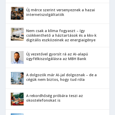
Új mérce szerint versenyeznek a hazai
internetszolgáltatók
Nem csak a klíma fogyaszt – így
csökkenthető a háztartások és a kkv-k
digitális eszközeinek az energiaigénye
Új vezetővel gyorsít rá az AI-alapú
ügyfélkiszolgálásra az MBH Bank
A dolgozók már AI-jal dolgoznak – de a
cégük nem biztos, hogy tud róla
A rekordhőség próbára teszi az
okostelefonokat is