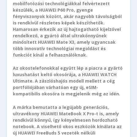
mobilfotózási technológiákkal felvértezett
készülék, a HUAWEI P60 Pro, gyenge
fényviszonyok között, akár nagyobb távolságból
is rendkívül részletes képek készíthetők.
Hamarosan érkezik az új hajtogatható kijelzővel
rendelkező, a gyártó által ultrakönnyűnek
minősített HUAWEI Mate X3, amely ugyancsak
több innovatív technológiai megoldást és
funkciót kínál a felhasználóknak.
Az okostelefonokkal együtt lép a piacra a gyártó
luxushatást keltő okosórája, a HUAWEI WATCH
Ultimate. A zászlóshajós modell mellett a cég
portfóliójában várhatóan egy új, eSIM-
kompatibilis okosóra is megjelenik még az idén.
A márka bemutatta a legújabb generációs,
ultravékony HUAWEI MateBook X Pro-t is, amely
rendkívül könnyű, így kényelmesen hordozható
notebook. A viselhető okos eszközök kínálata az
új HUAWEI FreeBuds 5 vezeték nélküli