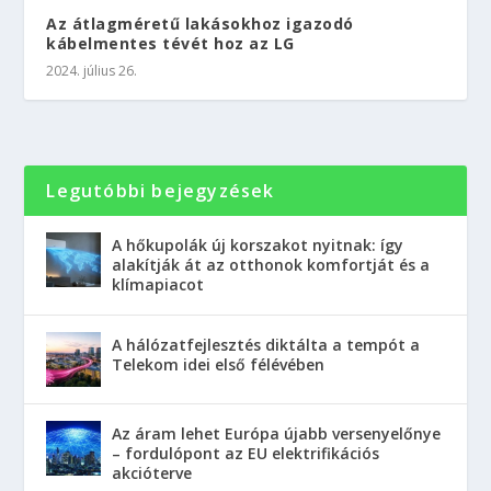
Az átlagméretű lakásokhoz igazodó
kábelmentes tévét hoz az LG
2024. július 26.
Legutóbbi bejegyzések
A hőkupolák új korszakot nyitnak: így
alakítják át az otthonok komfortját és a
klímapiacot
A hálózatfejlesztés diktálta a tempót a
Telekom idei első félévében
Az áram lehet Európa újabb versenyelőnye
– fordulópont az EU elektrifikációs
akcióterve