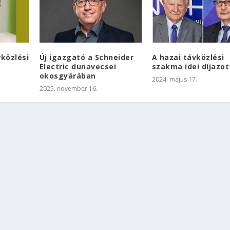
rközlési
Új igazgató a Schneider
A hazai távközlési
Electric dunavecsei
szakma idei díjazot
okosgyárában
2024. május 17.
2025. november 16.