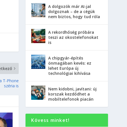
A dolgozók már AI-jal
dolgoznak – de a cégük
nem biztos, hogy tud róla
A rekordhőség próbára
teszi az okostelefonokat
is
A chipgyár-építés
önmagában kevés: ez
lehet Európa új
etkező
technológiai kihívása
 a T-Phone
széria is
Nem kidobni, javítani: új
korszak kezdődhet a
mobiltelefonok piacán
Kövess minket!