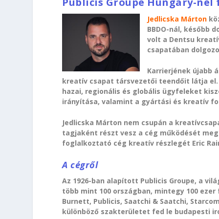
Publicis Groupe Hungary-nél 
Jedlicska Márton
köz
BBDO-nál, később do
volt a Dentsu kreat
csapatában dolgozot
Karrierjének újabb 
kreatív csapat társvezetői teendőit látja el.
hazai, regionális és globális ügyfeleket kis
irányítása, valamint a gyártási és kreatív 
Jedlicska Márton nem csupán a kreatívcsap
tagjaként részt vesz a cég működését meg
foglalkoztató cég kreatív részlegét Eric Rai
A cégről
Az 1926-ban alapított Publicis Groupe, a vi
több mint 100 országban, mintegy 100 ezer 
Burnett, Publicis, Saatchi & Saatchi, Starco
különböző szakterületet fed le budapesti i