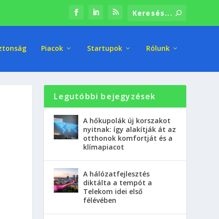
ztonság
Piacok
Startupok
Rólunk
Legutóbbi bejegyzések
A hőkupolák új korszakot
nyitnak: így alakítják át az
otthonok komfortját és a
klímapiacot
A hálózatfejlesztés
diktálta a tempót a
Telekom idei első
félévében