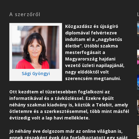
A szerzőről
Közgazdász és újságíró
diplomával felvértezve
indultam el a „nagybetűs
életbe”. Utóbbi szakma
mesterfogásait a
Magyarország hajdani
vezető üzleti napilapjánál,
nagy elődöktől volt
Sági Gyöngyi
szerencsém megtanulni.
Ott kezdtem el tüzetesebben foglalkozni az
informatikával és a távközléssel. Ezekre épült
néhány szakmai kiadvány is, köztük a Telebit, amely
ötletemre és a szerkesztésemmel, több mint másfél
évtizedig volt a lap havi melléklete.
Jó néhány éve dolgozom már az online világban is,
ennek részeként é
vek óta foglalkoztatott egy saját