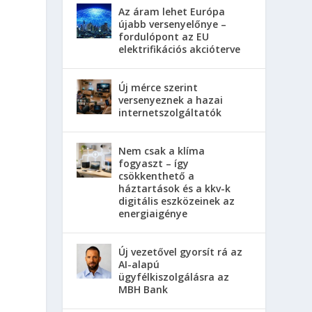
Az áram lehet Európa
újabb versenyelőnye –
fordulópont az EU
elektrifikációs akcióterve
Új mérce szerint
versenyeznek a hazai
s
internetszolgáltatók
Nem csak a klíma
fogyaszt – így
csökkenthető a
háztartások és a kkv-k
digitális eszközeinek az
energiaigénye
Új vezetővel gyorsít rá az
AI-alapú
ügyfélkiszolgálásra az
MBH Bank