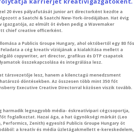
folytatja karrierjét kreatívigazgatóként.
el 20 éves pályafutását junior art directorként kezdte a
lgozott a Saatchi & Saatchi New-York-iirodájában. Hat évig
ív igazgatója, az elmúlt öt évben pedig a Wavemaker
t chief creative officerként.
állomása a Publicis Groupe Hungary, ahol októbertől egy 80 fő
 Feladata a cég kreatív víziójának a kialakítása mellett a
zolgáló copywriter, art director, grafikus és DTP csapatok
folyamatok összekapcsolása és integrálása lesz.
at társvezetője lesz, hanem a kilenctagú menedzsment
határozó döntésekben. Az összesen több mint 350 főt
nsberry Executive Creative Directorral közösen viszik tovább.
lág harmadik legnagyobb média- éskreatívipari cégcsoportja,
főt foglalkoztat. Hazai ága, a hat ügynökségi márkát (Leo
m, Performics, Zenith) egyesítő Publicis Groupe Hungary öt
rodából: a kreatív és média üzletágakmellett e-kereskedelem,