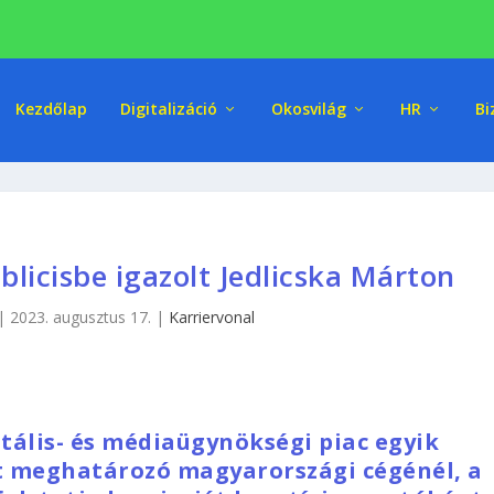
Kezdőlap
Digitalizáció
Okosvilág
HR
Bi
licisbe igazolt Jedlicska Márton
|
2023. augusztus 17.
|
Karriervonal
itális- és médiaügynökségi piac egyik
t meghatározó magyarországi cégénél, a