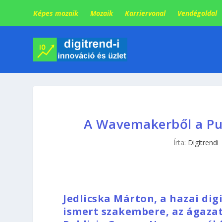
Képes mozaik
Mozaik
Karriervonal
Vendégoldal
A Wavemakerből a Pub
Írta:
Digitrendi
Jedlicska Márton, a hazai dig
ismert szakembere, az ágaza