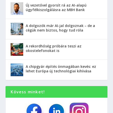
Új vezetővel gyorsít rá az AI-alapú
ügyfélkiszolgálásra az MBH Bank
A dolgozók már AI-jal dolgoznak – de a
cégük nem biztos, hogy tud róla
A rekordhőség próbára teszi az
okostelefonokat is
A chipgyár-építés önmagában kevés: ez
lehet Európa új technológiai kihívása
Kövess minket!