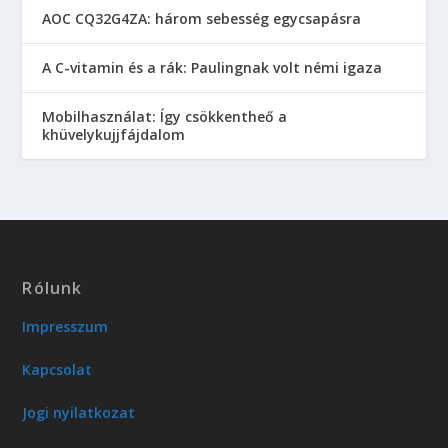
AOC CQ32G4ZA: három sebesség egycsapásra
A C-vitamin és a rák: Paulingnak volt némi igaza
Mobilhasználat: Így csökkentheő a
khüvelykujjfájdalom
Rólunk
Impresszum
Kapcsolat
Jogi nyilatkozat