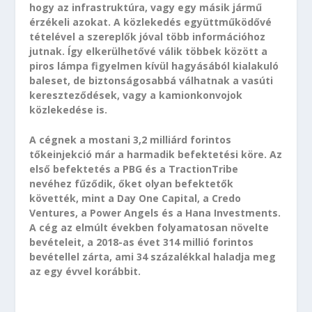
hogy az infrastruktúra, vagy egy másik jármű
érzékeli azokat. A közlekedés együttműködővé
tételével a szereplők jóval több információhoz
jutnak. Így elkerülhetővé válik többek között a
piros lámpa figyelmen kívül hagyásából kialakuló
baleset, de biztonságosabbá válhatnak a vasúti
kereszteződések, vagy a kamionkonvojok
közlekedése is.
A cégnek a mostani 3,2 milliárd forintos
tőkeinjekció már a harmadik befektetési köre. Az
első befektetés a PBG és a TractionTribe
nevéhez fűződik, őket olyan befektetők
követték, mint a Day One Capital, a Credo
Ventures, a Power Angels és a Hana Investments.
A cég az elmúlt években folyamatosan növelte
bevételeit, a 2018-as évet 314 millió forintos
bevétellel zárta, ami 34 százalékkal haladja meg
az egy évvel korábbit.