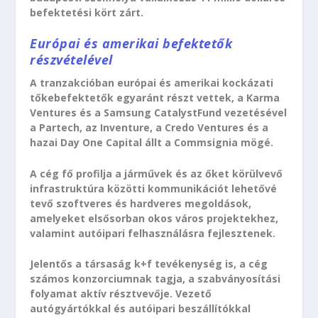
befektetési kört zárt.
Európai és amerikai befektetők
részvételével
A tranzakcióban európai és amerikai kockázati
tőkebefektetők egyaránt részt vettek, a Karma
Ventures és a Samsung CatalystFund vezetésével
a Partech, az Inventure, a Credo Ventures és a
hazai Day One Capital állt a Commsignia mögé.
A cég fő profilja a járművek és az őket körülvevő
infrastruktúra közötti kommunikációt lehetővé
tevő szoftveres és hardveres megoldások,
amelyeket elsősorban okos város projektekhez,
valamint autóipari felhasználásra fejlesztenek.
Jelentős a társaság k+f tevékenység is, a cég
számos konzorciumnak tagja, a szabványosítási
folyamat aktív résztvevője. Vezető
autógyártókkal és autóipari beszállítókkal