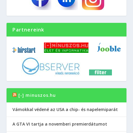
Partnereink
[-] minuszos.hu
Vámokkal védené az USA a chip- és napelemiparát
A GTA VI tartja a novemberi premierdátumot