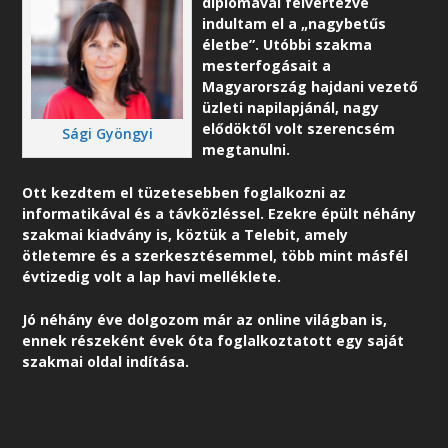
diplomával felvértezve
indultam el a „nagybetűs
életbe”. Utóbbi szakma
mesterfogásait a
Magyarország hajdani vezető
üzleti napilapjánál, nagy
elődöktől volt szerencsém
Sági Gyöngyi
megtanulni.
Ott kezdtem el tüzetesebben foglalkozni az
informatikával és a távközléssel. Ezekre épült néhány
szakmai kiadvány is, köztük a Telebit, amely
ötletemre és a szerkesztésemmel, több mint másfél
évtizedig volt a lap havi melléklete.
Jó néhány éve dolgozom már az online világban is,
ennek részeként é
vek óta foglalkoztatott egy saját
szakmai oldal indítása.