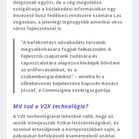
dolgoznak együtt, de a cég megoldása
szolgáltatja a közlekedési információkat egy
önvezető busz fedélzeti rendszere számára Las
Vegasban, a jelenlegi legnagyobb amerikai okos
város fejlesztésnél is.
“A befektetést növekedési terveink
megvalósítására fogjuk felhasználni. A
fejlesztői csapatunk tudására és
tapasztalatára alapozva kívánjuk bővíteni
az erőforrásainkat, és a
szakembergárdánkat” – emelte ki a
tőkebevonás bejelentése kapcsán Kovács
József, a Commsignia vezérigazgatója.
Mit tud a V2X technológia?
A V2X technológiával lehetővé válik, hogy az
autók kiterjesszék fizikai látótávolságukat, és
azonnal értesüljenek a környezetükben zajló, a
pályájukat befolyásoló eseményekről azáltal,