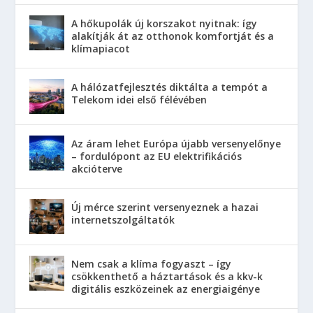
A hőkupolák új korszakot nyitnak: így
alakítják át az otthonok komfortját és a
klímapiacot
A hálózatfejlesztés diktálta a tempót a
Telekom idei első félévében
Az áram lehet Európa újabb versenyelőnye
– fordulópont az EU elektrifikációs
akcióterve
Új mérce szerint versenyeznek a hazai
internetszolgáltatók
Nem csak a klíma fogyaszt – így
csökkenthető a háztartások és a kkv-k
digitális eszközeinek az energiaigénye