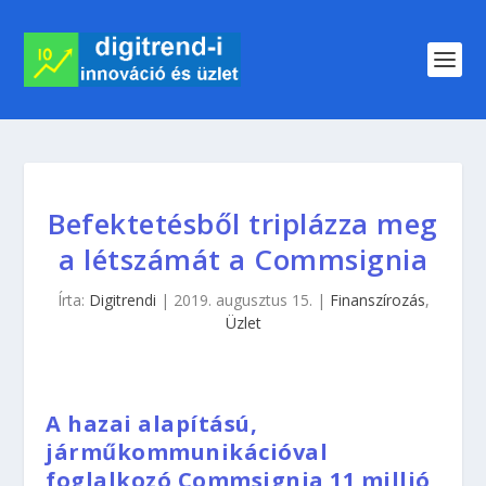
Befektetésből triplázza meg
a létszámát a Commsignia
Írta:
Digitrendi
|
2019. augusztus 15.
|
Finanszírozás
,
Üzlet
A hazai alapítású,
járműkommunikációval
foglalkozó Commsignia 11 millió