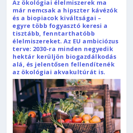
Az ökológiai élelmiszerek ma
már nemcsak a hipszter kávézók
és a biopiacok kiváltságai –
egyre több fogyasztó keresi a
tisztább, fenntarthatóbb
élelmiszereket. Az EU ambiciózus
terve: 2030-ra minden negyedik
hektár kerüljön biogazdálkodás
alá, és jelentősen fellendítenék
az ökológiai akvakultúrát is.