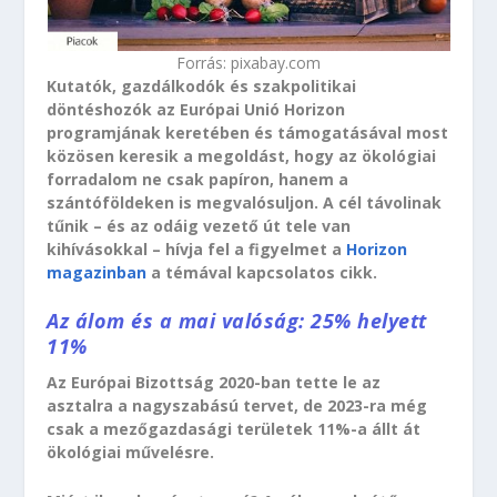
Forrás: pixabay.com
Kutatók, gazdálkodók és szakpolitikai
döntéshozók az Európai Unió Horizon
programjának keretében és támogatásával most
közösen keresik a megoldást, hogy az ökológiai
forradalom ne csak papíron, hanem a
szántóföldeken is megvalósuljon. A cél távolinak
tűnik – és az odáig vezető út tele van
kihívásokkal – hívja fel a figyelmet a
Horizon
magazinban
a témával kapcsolatos cikk.
Az álom és a mai valóság: 25% helyett
11%
Az Európai Bizottság 2020-ban tette le az
asztalra a nagyszabású tervet, de 2023-ra még
csak a mezőgazdasági területek 11%-a állt át
ökológiai művelésre.