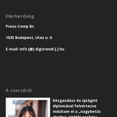
Elérhetőség
Press-Comp Bt.
1025 Budapest, Utas u. 9.
E-mail: info [@] digitrendi [.] hu
A szerzőről
Közgazdász és újságíró
diplomával felvértezve
indultam el a „nagybetűs
életbe”. Utóbbi szakma