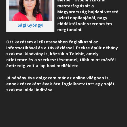
mesterfogásait a
Magyarország hajdani vezető
üzleti napilapjánál, nagy
elődöktől volt szerencsém
Sági Gyöngyi
megtanulni.
Ott kezdtem el tüzetesebben foglalkozni az
informatikával és a távközléssel. Ezekre épült néhány
szakmai kiadvány is, köztük a Telebit, amely
ötletemre és a szerkesztésemmel, több mint másfél
évtizedig volt a lap havi melléklete.
Jó néhány éve dolgozom már az online világban is,
ennek részeként é
vek óta foglalkoztatott egy saját
szakmai oldal indítása.