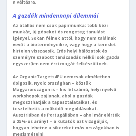
a váltásra.
A gazdák mindennapi dilemmái
Az átállás nem csak papírmunka: több kézi
munkát, új gépeket és rengeteg tanulást
igényel. Sokan félnek attól, hogy nem találnak
vevőt a bioterményeikre, vagy hogy a kereslet
hirtelen visszaesik. Erős helyi hálózatok és
személyre szabott tanácsadás nélkül sok gazda
egyszerűen nem érzi magát felkészültnek.
Az OrganicTargets4EU nemcsak elméletben
dolgozik. Nyolc országban – köztük
Magyarországon is – kis létszámú, helyi nyelvű
workshopok zajlanak, ahol a gazdák
megoszthatják a tapasztalataikat, és
tesztelhetik a működő megoldásokat.
Ausztriában és Portugáliában – ahol már elérték
a 25%-os arányt – a kutatók azt vizsgálják,
hogyan lehetne a sikereket más országokban is
megismételni.