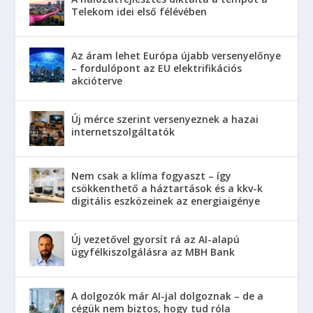
Telekom idei első félévében
Az áram lehet Európa újabb versenyelőnye
– fordulópont az EU elektrifikációs
akcióterve
Új mérce szerint versenyeznek a hazai
internetszolgáltatók
Nem csak a klíma fogyaszt – így
csökkenthető a háztartások és a kkv-k
digitális eszközeinek az energiaigénye
Új vezetővel gyorsít rá az AI-alapú
ügyfélkiszolgálásra az MBH Bank
A dolgozók már AI-jal dolgoznak – de a
cégük nem biztos, hogy tud róla