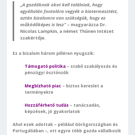
„A gazdáknak okot kell találniuk, hogy
egyáltalán fontolóra vegyék a biotermesztést,
aztán bizalomra van szükségük, hogy ez
működőképes is lesz”
– magyarázza Dr.
Nicolas Lampkin, a német Thünen Intézet
szakértője.
Ez a bizalom három pilléren nyugszik:
Támogató politika
– stabil szabályozás és
pénzügyi ösztönzők
Megbízható piac
– biztos kereslet a
terményekre
Hozzáférhető tudás
– tanácsadás,
képzések, jó gyakorlatok
Ahol ezek adottak – például Görögországban és
Portugáliában –, ott egyre több gazda vállalkozik