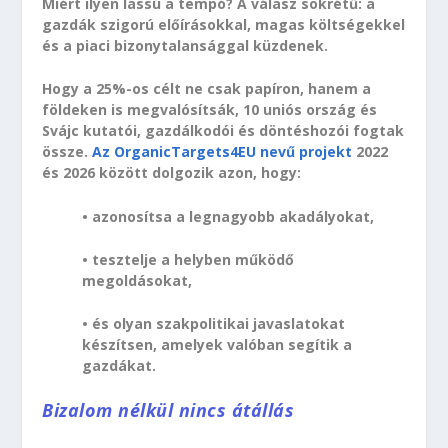
Miért ilyen lassú a tempó? A válasz sokrétű: a
gazdák szigorú előírásokkal, magas költségekkel
és a piaci bizonytalansággal küzdenek.
Hogy a 25%-os célt ne csak papíron, hanem a
földeken is megvalósítsák, 10 uniós ország és
Svájc kutatói, gazdálkodói és döntéshozói fogtak
össze.
Az OrganicTargets4EU nevű projekt
2022
és 2026 között dolgozik azon, hogy:
• azonosítsa a legnagyobb akadályokat,
• tesztelje a helyben működő
megoldásokat,
• és olyan szakpolitikai javaslatokat
készítsen, amelyek valóban segítik a
gazdákat.
Bizalom nélkül nincs átállás