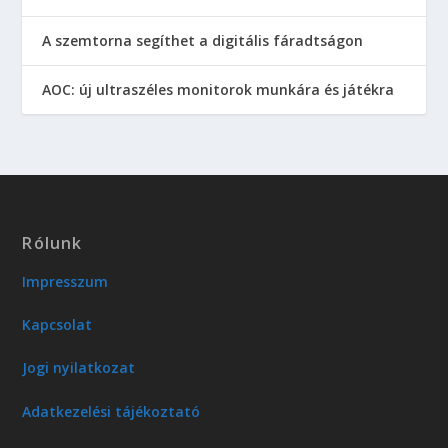
A szemtorna segíthet a digitális fáradtságon
AOC: új ultraszéles monitorok munkára és játékra
Rólunk
Impresszum
Kapcsolat
Jogi nyilatkozat
Adatkezelési tájékoztató