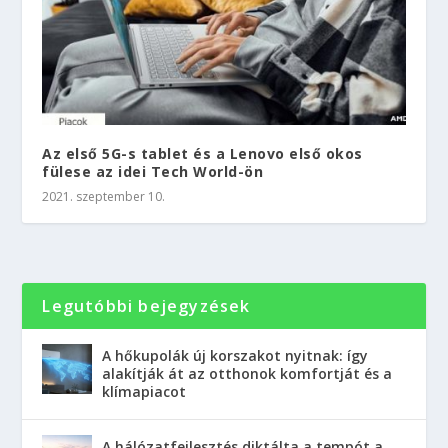
Az első 5G-s tablet és a Lenovo első okos
fülese az idei Tech World-ön
2021. szeptember 10.
Legutóbbi bejegyzések
A hőkupolák új korszakot nyitnak: így
alakítják át az otthonok komfortját és a
klímapiacot
A hálózatfejlesztés diktálta a tempót a