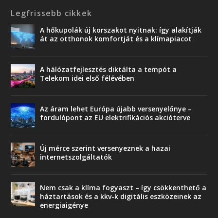
Legfrissebb cikkek
A hőkupolák új korszakot nyitnak: így alakítják
át az otthonok komfortját és a klímapiacot
A hálózatfejlesztés diktálta a tempót a
Telekom idei első félévében
Az áram lehet Európa újabb versenyelőnye –
fordulópont az EU elektrifikációs akcióterve
Új mérce szerint versenyeznek a hazai
internetszolgáltatók
Nem csak a klíma fogyaszt – így csökkenthető a
háztartások és a kkv-k digitális eszközeinek az
energiaigénye