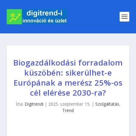
Biogazdálkodási forradalom
küszöbén: sikerülhet-e
Európának a merész 25%-os
cél elérése 2030-ra?
Írta:
Digitrendi
|
2025. szeptember 15.
|
Szolgáltatás
,
Trend