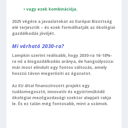
• vagy ezek kombinációja.
2025 végére a javaslatokat az Európai Bizottság
elé terjesztik – és ezek formálhatják az ökológiai
gazdálkodás jövőjét.
Mi várható 2030-ra?
Lampkin szerint reálisabb, hogy 2030-ra 16-18%-
ra nő a biogazdálkodás aránya, de hangsúlyozza:
már most elindult egy fontos változás, amely
hosszú távon megerősíti az ágazatot.
Az EU által finanszírozott projekt egy
tudásmegosztó, innovatív és együttműködő
ökológiai mezőgazdasági szektor alapjait rakja
le. És ez talán még fontosabb, mint a számok.