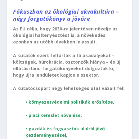
Fókuszban az ökológiai akvakultúra –
négy forgatókönyv a jövőre
Az EU célja, hogy 2030-ra jelentősen növelje az
ökológiai haltenyésztést is, a növekedés
azonban az utóbbi években lelassult.
A kutatók ezért feltárták a fő akadályokat –
költségek, bürokrácia, ösztönzők hiánya – és új
ellátási lánc-forgatókönyveket dolgoztak ki,
hogy újra lendületet kapjon a szektor.
A kutatócsoport négy lehetséges utat vázolt fel:
• környezetvédelmi politikák erősítése,
• piaci kereslet növelése,
• gazdák és fogyasztók alulról jövő
kezdeményezései,