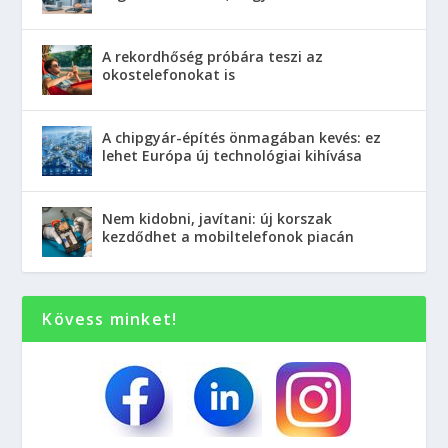
A rekordhőség próbára teszi az
okostelefonokat is
A chipgyár-építés önmagában kevés: ez
lehet Európa új technológiai kihívása
Nem kidobni, javítani: új korszak
kezdődhet a mobiltelefonok piacán
Kövess minket!