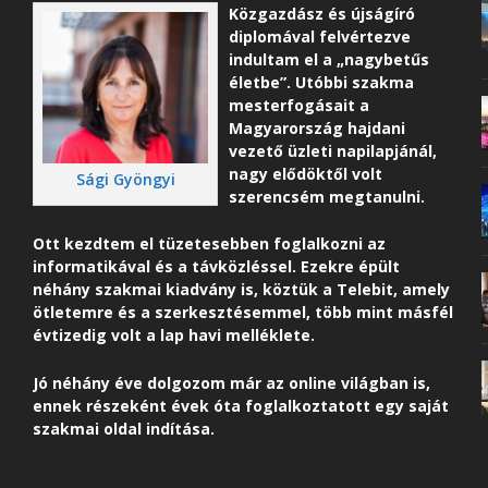
Közgazdász és újságíró
diplomával felvértezve
indultam el a „nagybetűs
életbe”. Utóbbi szakma
mesterfogásait a
Magyarország hajdani
vezető üzleti napilapjánál,
nagy elődöktől volt
Sági Gyöngyi
szerencsém megtanulni.
Ott kezdtem el tüzetesebben foglalkozni az
informatikával és a távközléssel. Ezekre épült
néhány szakmai kiadvány is, köztük a Telebit, amely
ötletemre és a szerkesztésemmel, több mint másfél
évtizedig volt a lap havi melléklete.
Jó néhány éve dolgozom már az online világban is,
ennek részeként é
vek óta foglalkoztatott egy saját
szakmai oldal indítása.