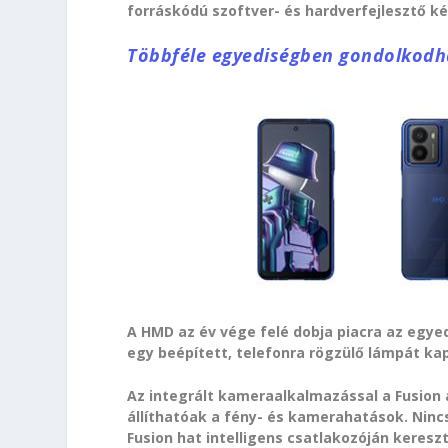
forráskódú szoftver- és hardverfejlesztő kés
Többféle egyediségben gondolkod
A HMD az év vége felé dobja piacra az egye
egy beépített, telefonra rögzülő lámpát kap
Az integrált kameraalkalmazással a Fusion a
állíthatóak a fény- és kamerahatások. Nincs
Fusion hat intelligens csatlakozóján kereszt