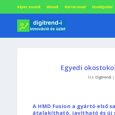
Képes mozaik
Mozaik
Karriervonal
Vendégoldal
Egyedi okostoko
Írta:
Digitrendi
A HMD Fusion a gyártó első sa
átalakítható, javítható és új 