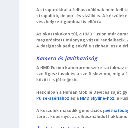
A strapatokkal a felhasználónak nem kell 
strapabíró, de por- és vízálló is. A készülé
vészhelyzeti gombbal is ellátta.
Az okostokokon túl, a HMD Fusion már önma
megerősített műanyag vázzal rendelkezik. A
A designtok pedig sokféle színben lesz elér
Kamera és javíthatóság
A HMD Fusion kamerarendszere tartalmaz eg
szelfigesztusok és a szelfi slow-mo, míg 
között is jól teljesít.
Hasonlóan a Human Mobile Devices saját gyá
Pulse-szériához
és a
HMD Skyline-hoz
, a Fu
A készülék második generációs
javíthatósá
törött képernyő, az elhasználódott akkumul