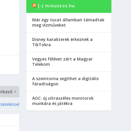
[-] minuszos.hu
Már egy tucat államban támadtak
meg vízműveket
Disney karakterek érkeznek a
TikTokra
Vegyes félévet zárt a Magyar
Telekom
A szemtorna segíthet a digitális
fáradtságon
etkező
AOC: új ultraszéles monitorok
munkára és játékra
yzeteléssel