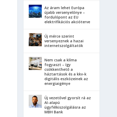
Az áram lehet Európa
újabb versenyelőnye –
fordulópont az EU
elektrifikációs akcióterve
Új mérce szerint
versenyeznek a hazai
internetszolgáltatók
Nem csak a klíma
fogyaszt – így
csökkenthető a
háztartások és a kkv-k
digitális eszközeinek az
energiaigénye
Új vezetővel gyorsít rá az
AI-alapú
ügyfélkiszolgálásra az
MBH Bank