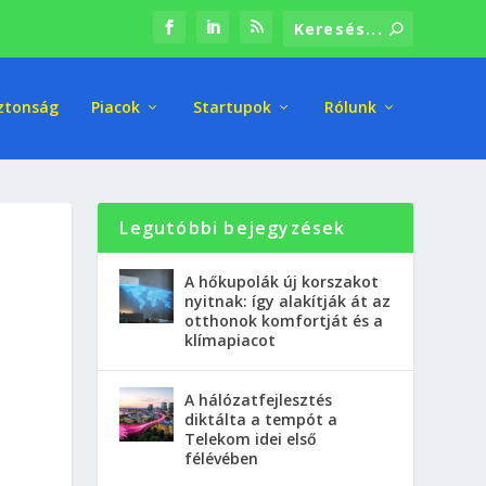
ztonság
Piacok
Startupok
Rólunk
Legutóbbi bejegyzések
A hőkupolák új korszakot
nyitnak: így alakítják át az
otthonok komfortját és a
klímapiacot
A hálózatfejlesztés
diktálta a tempót a
Telekom idei első
félévében