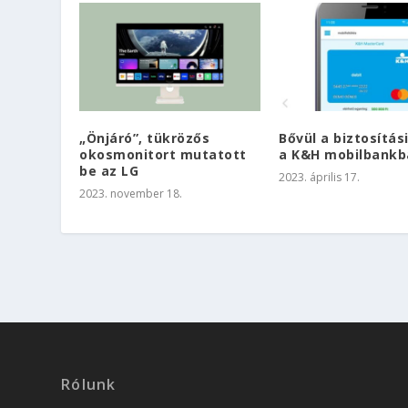
„Önjáró”, tükrözős
Bővül a biztosítási
okosmonitort mutatott
a K&H mobilbankb
be az LG
2023. április 17.
2023. november 18.
Rólunk