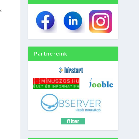
k
Partnereink
a