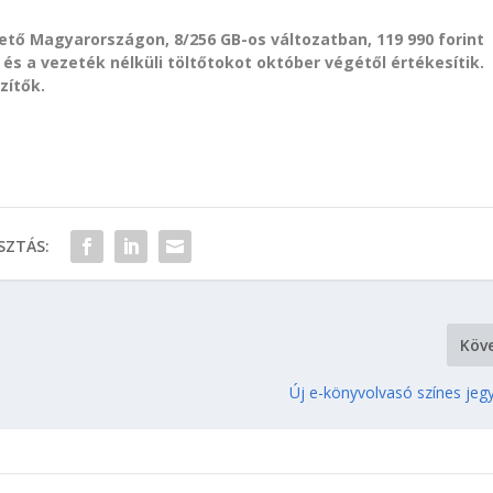
hető Magyarországon, 8/256 GB-os változatban, 119 990 forint
- és a vezeték nélküli töltőtokot október végétől értékesítik.
zítők.
ZTÁS:
Köv
Új e-könyvolvasó színes jeg