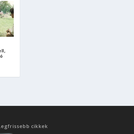
ll,
tó
Legfrissebb cikkek