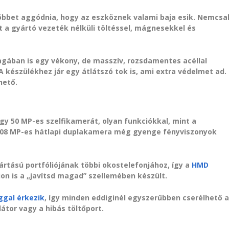
többet aggódnia, hogy az eszköznek valami baja esik. Nemcsa
ket a gyártó vezeték nélküli töltéssel, mágnesekkel és
gában is egy vékony, de masszív, rozsdamentes acéllal
 készülékhez jár egy átlátszó tok is, ami extra védelmet ad.
hető.
y 50 MP-es szelfikamerát, olyan funkciókkal, mint a
a 108 MP-es hátlapi duplakamera még gyenge fényviszonyok
rtású portfóliójának többi okostelefonjához, így a
HMD
sion is a „javítsd magad” szellemében készült.
ggal érkezik
, így minden eddiginél egyszerűbben cserélhető 
átor vagy a hibás töltőport.