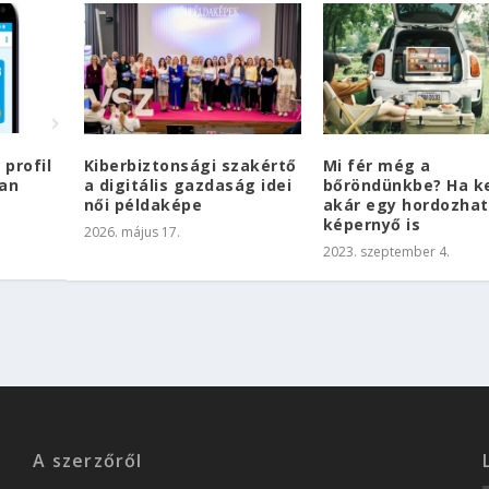
 profil
Kiberbiztonsági szakértő
Mi fér még a
an
a digitális gazdaság idei
bőröndünkbe? Ha ke
női példaképe
akár egy hordozha
képernyő is
2026. május 17.
2023. szeptember 4.
A szerzőről