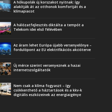
A hőkupolák új korszakot nyitnak: így
alakítják át az otthonok komfortját és a
klímapiacot
A hálózatfejlesztés diktálta a tempót a
Telekom idei első félévében
Az áram lehet Európa újabb versenyelőnye –
fordulópont az EU elektrifikációs akcióterve
Új mérce szerint versenyeznek a hazai
internetszolgáltatók
Nem csak a klíma fogyaszt – így
csökkenthető a háztartások és a kkv-k
digitális eszközeinek az energiaigénye