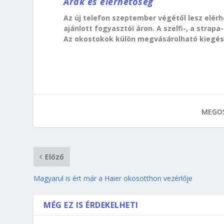
Árak és elérhetőség
Az új telefon szeptember végétől lesz elér
ajánlott fogyasztói áron. A szelfi-, a strapa
Az okostokok külön megvásárolható kiegés
MEGOS
Előző
Magyarul is ért már a Haier okosotthon vezérlője
MÉG EZ IS ÉRDEKELHETI