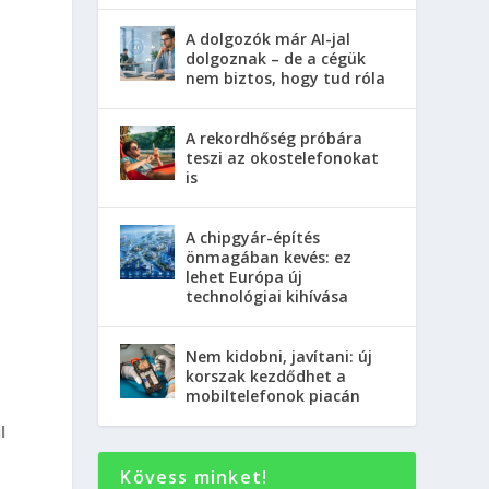
A dolgozók már AI-jal
dolgoznak – de a cégük
nem biztos, hogy tud róla
A rekordhőség próbára
teszi az okostelefonokat
is
A chipgyár-építés
önmagában kevés: ez
lehet Európa új
technológiai kihívása
Nem kidobni, javítani: új
korszak kezdődhet a
mobiltelefonok piacán
l
Kövess minket!