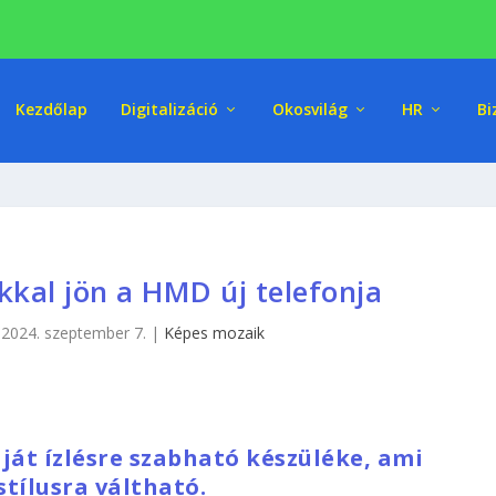
Kezdőlap
Digitalizáció
Okosvilág
HR
Bi
kkal jön a HMD új telefonja
|
2024. szeptember 7.
|
Képes mozaik
ját ízlésre szabható készüléke, ami
stílusra váltható.