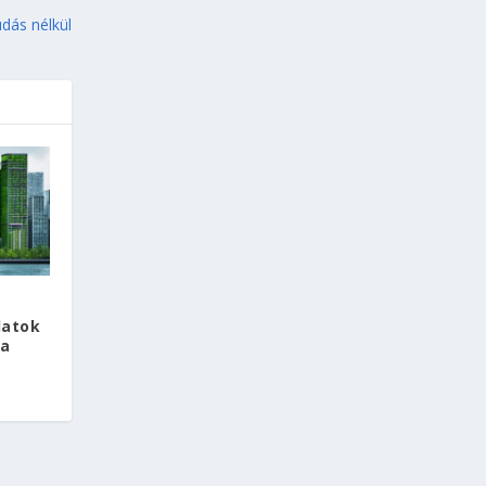
udás nélkül
latok
ra