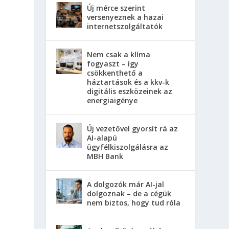
Új mérce szerint
versenyeznek a hazai
internetszolgáltatók
Nem csak a klíma
fogyaszt – így
csökkenthető a
háztartások és a kkv-k
digitális eszközeinek az
energiaigénye
Új vezetővel gyorsít rá az
AI-alapú
ügyfélkiszolgálásra az
MBH Bank
A dolgozók már AI-jal
dolgoznak – de a cégük
nem biztos, hogy tud róla