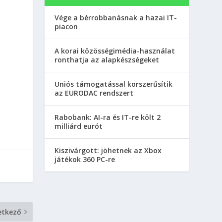
Vége a bérrobbanásnak a hazai IT-
piacon
A korai közösségimédia-használat
ronthatja az alapkészségeket
Uniós támogatással korszerűsítik
az EURODAC rendszert
Rabobank: AI-ra és IT-re költ 2
milliárd eurót
Kiszivárgott: jöhetnek az Xbox
játékok 360 PC-re
etkező