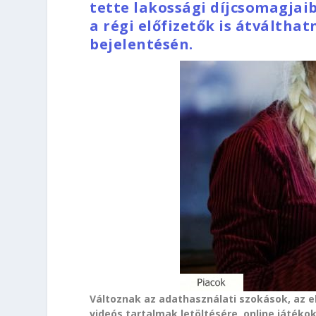
tette lakossági díjcsomagjai
a régi előfizetők is átválthat
bejelentésén.
Változnak az adathasználati szokások, az 
videós tartalmak letöltésére, online játéko