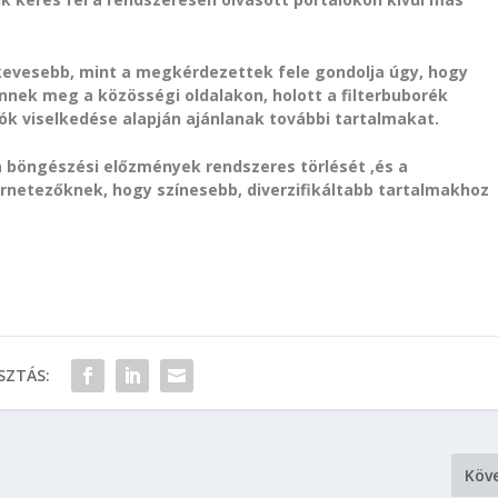
 kevesebb, mint a megkérdezettek fele gondolja úgy, hogy
ennek meg a közösségi oldalakon, holott a filterbuborék
ók viselkedése alapján ajánlanak további tartalmakat.
a böngészési előzmények rendszeres törlését ,és a
ternetezőknek, hogy színesebb, diverzifikáltabb tartalmakhoz
ZTÁS:
Köv