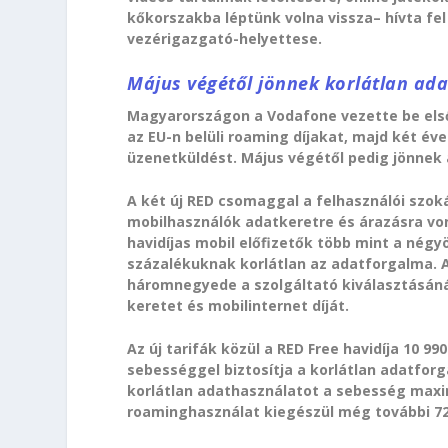
kőkorszakba léptünk volna vissza– hívta fel
vezérigazgató-helyettese.
Május végétől jönnek korlátlan ad
Magyarországon a Vodafone vezette be elsők
az EU-n belüli roaming díjakat, majd két év
üzenetküldést. Május végétől pedig jönnek
A két új RED csomaggal a felhasználói szoká
mobilhasználók adatkeretre és árazásra von
havidíjas mobil előfizetők több mint a négy
százalékuknak korlátlan az adatforgalma. A
háromnegyede a szolgáltató kiválasztásáná
keretet és mobilinternet díját.
Az új tarifák közül a RED Free havidíja 10 990
sebességgel biztosítja a korlátlan adatforga
korlátlan adathasználatot a sebesség maxim
roaminghasználat kiegészül még további 72 E