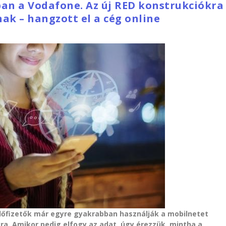
ban a Vodafone. Az új RED konstrukciókra
nak – hangzott el a cég online
előfizetők már egyre gyakrabban használják a mobilnetet
kra. Amikor pedig elfogy az adat, úgy érezzük, mintha a