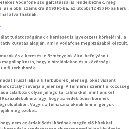
zetékes Vodafone szolgáltatással is rendelkeznek, még
z előbbi számukra 8 990 Ft-ba, az utóbbi 12 490 Ft-ba kerül.
nnal átválthatnak.
?
álat tudatosságának a kérdését is igyekezett körbejárni , a
ntatív kutatás alapján, ami a Vodafone megbízásából készült.
itmusok és a keresési előzményeink által befolyásolt
megállapította, hogy a híroldalakon és a közösségi
 a filterbuborék.
adát frusztrálja a filterbuborék jelenség, őket viszont
orosztályt zavarja a jelenség. A felmérés szerint a közösség
da találkozik olyan jellegű tartalmakkal, mint amiket
39 százalékuk érzi úgy, hogy az érdeklődési körének
égi oldalakon. Vagyis a felhasználóknak lenne igényük
apják meg ezeket.
, hogy nem az érdeklődési körének megfelelő hírekkel
uk keres fel a rendszeresen olvasott portálokon kívül más