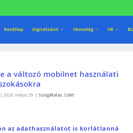
Kezdőlap
Digitalizáció
Okosvilág
HR
Bi
e a változó mobilnet használati
szokásokra
|
2020. május 29.
|
Szolgáltatás
,
Üzlet
án az adathasználatot is korlátlanná