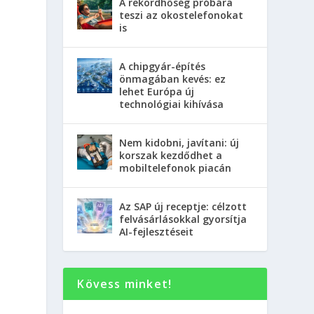
A rekordhőség próbára
teszi az okostelefonokat
is
A chipgyár-építés
önmagában kevés: ez
lehet Európa új
technológiai kihívása
Nem kidobni, javítani: új
korszak kezdődhet a
mobiltelefonok piacán
Az SAP új receptje: célzott
felvásárlásokkal gyorsítja
AI-fejlesztéseit
Kövess minket!