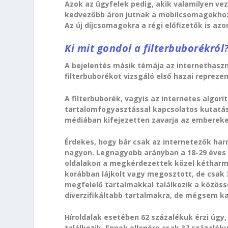
Azok az ügyfelek pedig, akik valamilyen ve
kedvezőbb áron jutnak a mobilcsomagokhoz, a
Az új díjcsomagokra a régi előfizetők is azo
Ki mit gondol a filterbuborékról
A bejelentés másik témája az internethaszn
filterbuborékot vizsgáló első hazai repreze
A filterbuborék, vagyis az internetes algor
tartalomfogyasztással kapcsolatos kutatás 
médiában kifejezetten zavarja az embereket
Érdekes, hogy bár csak az internetezők harm
nagyon. Legnagyobb arányban a 18-29 éves k
oldalakon a megkérdezettek közel kétharma
korábban lájkolt vagy megosztott, de csak 
megfelelő tartalmakkal találkozik a közöss
diverzifikáltabb tartalmakra, de mégsem k
Híroldalak esetében 62 százalékuk érzi úgy
találkozik. Ennek ellenére csak 37 százalék