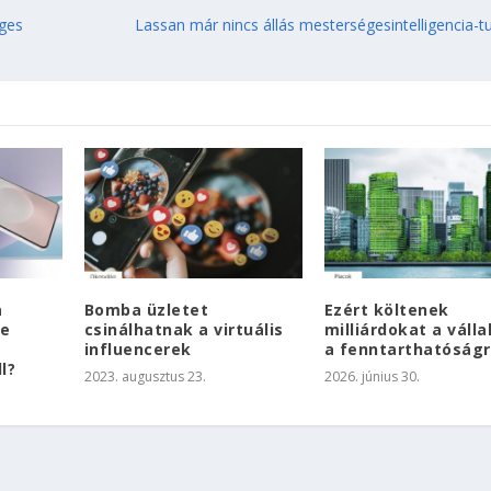
éges
Lassan már nincs állás mesterségesintelligencia-t
a
Bomba üzletet
Ezért költenek
de
csinálhatnak a virtuális
milliárdokat a válla
influencerek
a fenntarthatóság
l?
2023. augusztus 23.
2026. június 30.