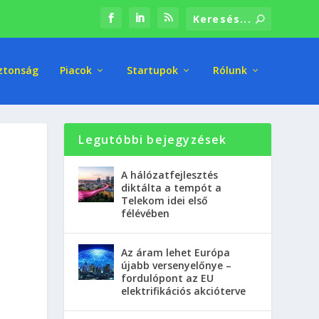
ztonság
Piacok
Startupok
Rólunk
Legutóbbi bejegyzések
A hálózatfejlesztés
diktálta a tempót a
Telekom idei első
félévében
Az áram lehet Európa
újabb versenyelőnye –
fordulópont az EU
elektrifikációs akcióterve