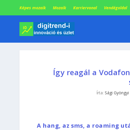
Képes mozaik
Mozaik
Karriervonal
Vendégoldal
Így reagál a Vodafon
Írta:
Sági Gyöngyi
A hang, az sms, a roaming ut