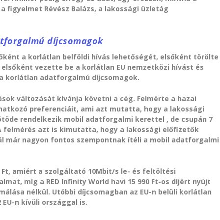
 a figyelmet Révész Balázs, a lakossági üzletág
atforgalmú díjcsomagok
ént a korlátlan belföldi hívás lehetőségét, elsőként törölte
e elsőként vezette be a korlátlan EU nemzetközi hívást és
 a korlátlan adatforgalmú díjcsomagok.
sok változását kívánja követni a cég. Felmérte a hazai
atkozó preferenciáit, ami azt mutatta, hogy a lakossági
ötöde rendelkezik mobil adatforgalmi kerettel , de csupán 7
 felmérés azt is kimutatta, hogy a lakossági előfizetők
l már nagyon fontos szempontnak ítéli a mobil adatforgalmi
 Ft, amiért a szolgáltató 10Mbit/s le- és feltöltési
lmat, míg a RED Infinity World havi 15 990 Ft-os díjért nyújt
álása nélkül. Utóbbi díjcsomagban az EU-n belüli korlátlan
U-n kívüli országgal is.