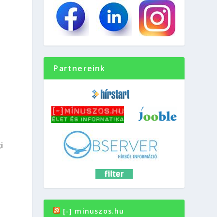
Partnereink
i
[-] minuszos.hu