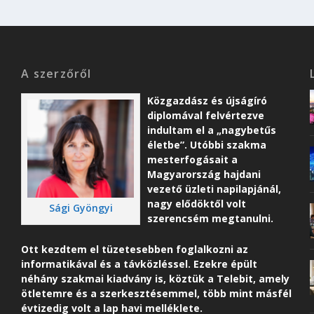
A szerzőről
Közgazdász és újságíró
diplomával felvértezve
indultam el a „nagybetűs
életbe”. Utóbbi szakma
mesterfogásait a
Magyarország hajdani
vezető üzleti napilapjánál,
nagy elődöktől volt
Sági Gyöngyi
szerencsém megtanulni.
Ott kezdtem el tüzetesebben foglalkozni az
informatikával és a távközléssel. Ezekre épült
néhány szakmai kiadvány is, köztük a Telebit, amely
ötletemre és a szerkesztésemmel, több mint másfél
évtizedig volt a lap havi melléklete.