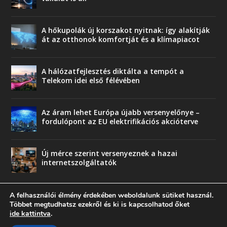
A hőkupolák új korszakot nyitnak: így alakítják
át az otthonok komfortját és a klímapiacot
A hálózatfejlesztés diktálta a tempót a
Telekom idei első félévében
Az áram lehet Európa újabb versenyelőnye –
fordulópont az EU elektrifikációs akcióterve
Új mérce szerint versenyeznek a hazai
internetszolgáltatók
A felhasználói élmény érdekében weboldalunk sütiket használ.
Többet megtudhatsz ezekről és ki is kapcsolhatod őket
ide kattintva
.
© copyright 2018 Press-Comp Bt.