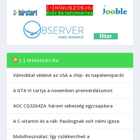
[-] minuszos.hu
Vámokkal védené az USA a chip- és napelemiparát
A GTA VI tartja a novemberi premierdátumot
AOC CQ32G4ZA: három sebesség egycsapásra
A C-vitamin és a rák: Paulingnak volt némi igaza
Mobilhasználat: Így csökkentheő a