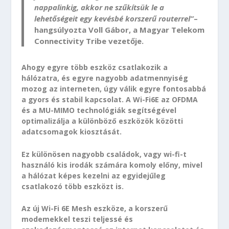
nappalinkig, akkor ne szűkítsük le a
lehetőségeit egy kevésbé korszerű routerrel”
–
hangsúlyozta Voll Gábor, a Magyar Telekom
Connectivity Tribe vezetője.
Ahogy egyre több eszköz csatlakozik a
hálózatra, és egyre nagyobb adatmennyiség
mozog az interneten, úgy válik egyre fontosabbá
a gyors és stabil kapcsolat. A Wi-Fi6E az OFDMA
és a MU-MIMO technológiák segítségével
optimalizálja a különböző eszközök közötti
adatcsomagok kiosztását.
Ez különösen nagyobb családok, vagy wi-fi-t
használó kis irodák számára komoly előny, mivel
a hálózat képes kezelni az egyidejűleg
csatlakozó több eszközt is.
Az új Wi-Fi 6E Mesh eszköze, a korszerű
modemekkel teszi teljessé és