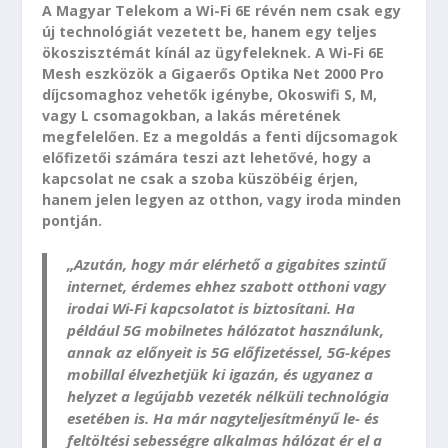
A Magyar Telekom a Wi-Fi 6E révén nem csak egy
új technológiát vezetett be, hanem egy teljes
ökoszisztémát kínál az ügyfeleknek. A Wi-Fi 6E
Mesh eszközök a Gigaerős Optika Net 2000 Pro
díjcsomaghoz vehetők igénybe, Okoswifi S, M,
vagy L csomagokban, a lakás méretének
megfelelően. Ez a megoldás a fenti díjcsomagok
előfizetői számára teszi azt lehetővé, hogy a
kapcsolat ne csak a szoba küszöbéig érjen,
hanem jelen legyen az otthon, vagy iroda minden
pontján.
„Azután, hogy már elérhető a gigabites szintű
internet, érdemes ehhez szabott otthoni vagy
irodai Wi-Fi kapcsolatot is biztosítani. Ha
például 5G mobilnetes hálózatot használunk,
annak az előnyeit is 5G előfizetéssel, 5G-képes
mobillal élvezhetjük ki igazán, és ugyanez a
helyzet a legújabb vezeték nélküli technológia
esetében is. Ha már nagyteljesítményű le- és
feltöltési sebességre alkalmas hálózat ér el a