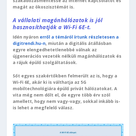
szakadozásmentessé az internet kapcsolatot és
magát az ökoszisztémát is.
A vállalati magánhálózatok is jól
hasznosíthatják a Wi-Fi 6E-t.
Idén nyáron
erről a témáról írtunk részletesen a
digitrendi.hu-n
, miután a digitális átállásban
egyre elengedhetetlenebbé válnak az
újgenerációs vezeték nélküli magánhálózatok és
a rájuk épülő szolgáltatások.
Sőt egyes szakértőkben felmerült az is, hogy a
Wi-Fi 6E, akár ki is válthatja az 5G
mobiltechnológiára épülő privát hálózatokat. A
vita még nem dőlt el, de egyre több érv szól
amellett, hogy nem vagy-vagy, sokkal inkább is-
is lehet a megfelelő válasz.