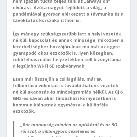
nem igazán tudta teljesíteni az „always on”
elvárást. Azóta nagyot fejlődött a világ, a
pandémiával gyorsan elérkezett a távmunka és a
távoktatás korszaka itthon is.
Így már egy szükségszerűbb lett a helyi vezeték
nélküli kapcsolat és annak minősége, miközben a
leterheltséghez hozzájárulnak ma már az egyre
gyarapodó okos eszközök is. Ilyen közegben,
többfelhasználós helyzetekben kell bizonyítania
a legújabb Wi-Fi 6E szabványnak.
Ezen már összejön a csillagállás, már 8K
felbontású videókat is továbbíthatunk vezeték
nélkül akadozás és minőségromlás nélkül. Az új 6
GHz-es sávon akár társasházi környezetben is
kommunikálhatnak egymással a különféle
eszközök.
„Bár manapság minden az optikáról és az 5G-
ről szól, a villámgyors vezetékes és