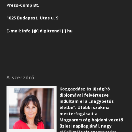
Press-Comp Bt.
1025 Budapest, Utas u. 9.
E-mail: info [@] digitrendi [.] hu
A szerzőről
Közgazdász és újságíró
diplomával felvértezve
indultam el a „nagybetűs
életbe”. Utóbbi szakma
mesterfogásait a
Magyarország hajdani vezető
üzleti napilapjánál, nagy