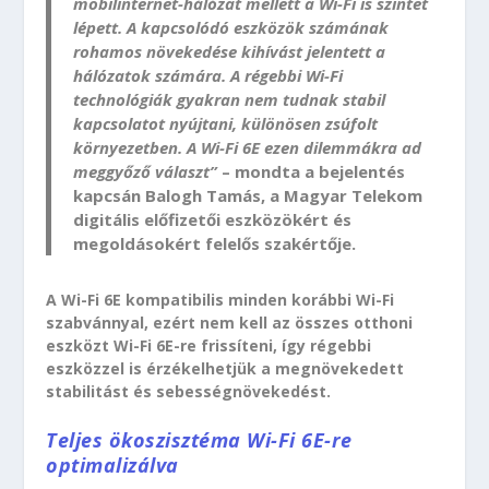
mobilinternet-hálózat mellett a Wi-Fi is szintet
lépett. A kapcsolódó eszközök számának
rohamos növekedése kihívást jelentett a
hálózatok számára. A régebbi Wi-Fi
technológiák gyakran nem tudnak stabil
kapcsolatot nyújtani, különösen zsúfolt
környezetben. A Wi-Fi 6E ezen dilemmákra ad
meggyőző választ”
– mondta a bejelentés
kapcsán Balogh Tamás, a Magyar Telekom
digitális előfizetői eszközökért és
megoldásokért felelős szakértője.
A Wi-Fi 6E kompatibilis minden korábbi Wi-Fi
szabvánnyal, ezért nem kell az összes otthoni
eszközt Wi-Fi 6E-re frissíteni, így régebbi
eszközzel is érzékelhetjük a megnövekedett
stabilitást és sebességnövekedést.
Teljes ökoszisztéma Wi-Fi 6E-re
optimalizálva