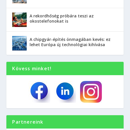
A rekordhőség próbára teszi az
okostelefonokat is
A chipgyár-építés önmagában kevés: ez
lehet Európa új technológiai kihívása
Kövess minket!
Partnereink