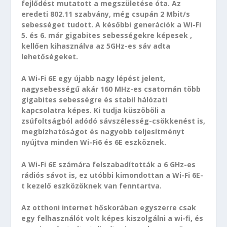
fejlődést mutatott a megszületése óta. Az
eredeti 802.11 szabvány, még csupán 2 Mbit/s
sebességet tudott. A későbbi generációk a Wi-Fi
5. és 6. már gigabites sebességekre képesek ,
kellően kihasználva az 5GHz-es sáv adta
lehetőségeket.
A Wi-Fi 6E egy újabb nagy lépést jelent,
nagysebességű akár 160 MHz-es csatornán több
gigabites sebességre és stabil hálózati
kapcsolatra képes. Ki tudja küszöböli a
zsúfoltságból adódó sávszélesség-csökkenést is,
megbízhatóságot és nagyobb teljesítményt
nyújtva minden Wi-Fi6 és 6E eszköznek.
A Wi-Fi 6E számára felszabadították a 6 GHz-es
rádiós sávot is, ez utóbbi kimondottan a Wi-Fi 6E-
t kezelő eszközöknek van fenntartva.
Az otthoni internet hőskorában egyszerre csak
egy felhasználót volt képes kiszolgálni a wi-fi, és