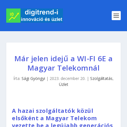
Már jelen idejű a WI-FI 6E a
Magyar Telekomnál
Írta:
Sági Gyöngyi
|
2023. december 20.
|
Szolgáltatás
,
Üzlet
A hazai szolgáltatók közül
elsőként a Magyar Telekom
vezette be a legújabb generációs