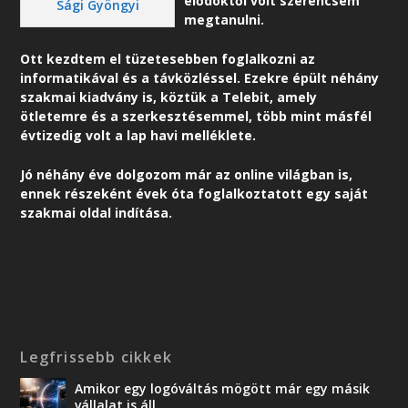
elődöktől volt szerencsém
Sági Gyöngyi
megtanulni.
Ott kezdtem el tüzetesebben foglalkozni az
informatikával és a távközléssel. Ezekre épült néhány
szakmai kiadvány is, köztük a Telebit, amely
ötletemre és a szerkesztésemmel, több mint másfél
évtizedig volt a lap havi melléklete.
Jó néhány éve dolgozom már az online világban is,
ennek részeként é
vek óta foglalkoztatott egy saját
szakmai oldal indítása.
Legfrissebb cikkek
Amikor egy logóváltás mögött már egy másik
vállalat is áll