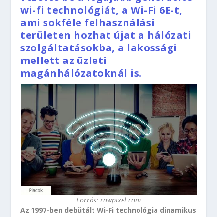
wi-fi technológiát, a Wi-Fi 6E-t,
ami sokféle felhasználási
területen hozhat újat a hálózati
szolgáltatásokba, a lakossági
mellett az üzleti
magánhálózatoknál is.
Forrás: rawpixel.com
Az 1997-ben debütált Wi-Fi technológia dinamikus