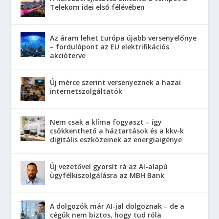
Telekom idei első félévében
Az áram lehet Európa újabb versenyelőnye
– fordulópont az EU elektrifikációs
akcióterve
Új mérce szerint versenyeznek a hazai
internetszolgáltatók
Nem csak a klíma fogyaszt – így
csökkenthető a háztartások és a kkv-k
digitális eszközeinek az energiaigénye
Új vezetővel gyorsít rá az AI-alapú
ügyfélkiszolgálásra az MBH Bank
A dolgozók már AI-jal dolgoznak – de a
cégük nem biztos, hogy tud róla