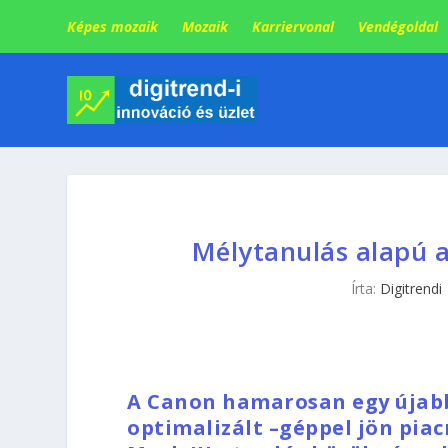
Képes mozaik
Mozaik
Karriervonal
Vendégoldal
Mélytanulás alapú 
Írta:
Digitrendi
A Canon hamarosan egy újabb
optimalizált –géppel jön piacr