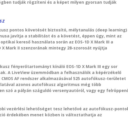
égben tudják rögzíteni és a képet milyen gyorsan tudják
sz
kusz pontos követését biztosító, mélytanulás (deep learning)
sa javítja a stabilitást és a követést, éppen úgy, mint az
 optikai kereső használata során az EOS-1D X Mark III a
 X Mark II szenzorának mintegy 28-szorosát nyújtja
usz fényerőtartományt kínáló EOS-1D X Mark III egy sor
nak. A LiveView üzemmódban a felhasználók a képérzékelő
l CMOS AF rendszer alkalmazásával 525 autofókusz-területet
álatával azonos autofókusz algoritmus még több
en szó a pályán száguldó versenyautóról, vagy egy felröppen
bi vezérlési lehetőséget tesz lehetővé az autofókusz-ponto
íció érdekében menet közben is változtathatja az