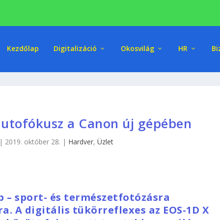
Kezdőlap
Digitalizáció
Okosvilág
HR
Bi
autofókusz a Canon új gépében
|
2019. október 28.
|
Hardver
,
Üzlet
 – sport- és természetfotózásra
a. A digitális tükörreflexes az EOS-1D X