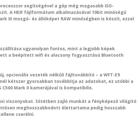
C processzor segítségével a gép még magasabb ISO-
szít. A HEIF fájlformátum alkalmazásával 10bit minőségű
ark III mozgó- és állóképet RAW minőségben is készít, ezzel
eszállítása ugyanolyan fontos, mint a legjobb képek
ett a beépített wifi és alacsony fogyasztású Bluetooth
j, opcionális vezeték nélküli fájltovábbító – a WFT-E9
-nél kétszer gyorsabban továbbítja az adatokat, ez utóbbi a
500 Mark II kamerájával is kompatibilis.
árási viszonyokat. Sötétben zajló munkát a fényképező világító
elentősen meghosszabbodott élettartama pedig hosszabb
ellene cserélni.