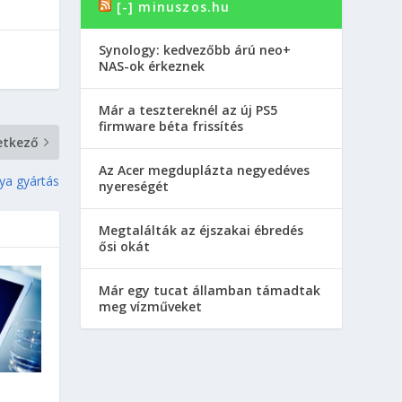
[-] minuszos.hu
Synology: kedvezőbb árú neo+
NAS-ok érkeznek
Már a tesztereknél az új PS5
firmware béta frissítés
etkező
Az Acer megduplázta negyedéves
ya gyártás
nyereségét
Megtalálták az éjszakai ébredés
ősi okát
Már egy tucat államban támadtak
meg vízműveket