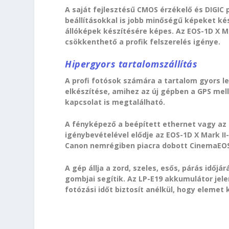
A saját fejlesztésű CMOS érzékelő és DIGI
beállításokkal is jobb minőségű képeket ké
állóképek készítésére képes. Az EOS-1D X M
csökkenthető a profik felszerelés igénye.
Hipergyors tartalomszállítás
A profi fotósok számára a tartalom gyors l
elkészítése, amihez az új gépben a GPS mell
kapcsolat is megtalálható.
A fényképező a beépített ethernet vagy az ú
igénybevételével elődje az EOS-1D X Mark II
Canon nemrégiben piacra dobott CinemaEOS C
A gép állja a zord, szeles, esős, párás időj
gombjai segítik. Az LP-E19 akkumulátor j
fotózási időt biztosít anélkül, hogy elemet k