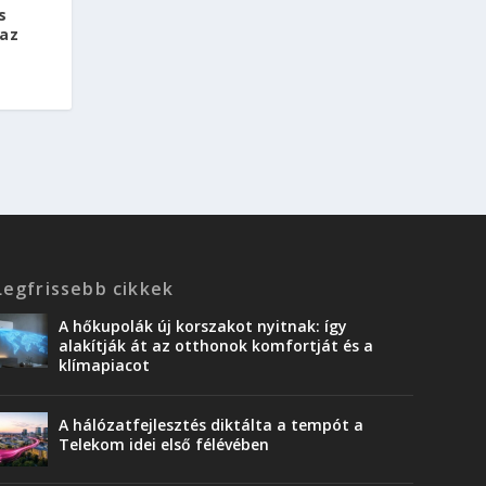
s
az
Legfrissebb cikkek
A hőkupolák új korszakot nyitnak: így
alakítják át az otthonok komfortját és a
klímapiacot
A hálózatfejlesztés diktálta a tempót a
Telekom idei első félévében