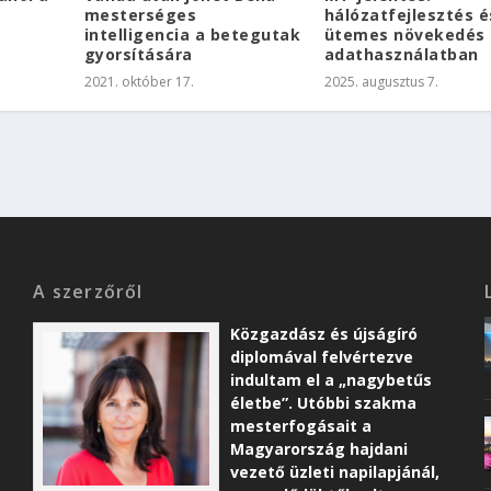
mesterséges
hálózatfejlesztés é
intelligencia a betegutak
ütemes növekedés 
gyorsítására
adathasználatban
2021. október 17.
2025. augusztus 7.
A szerzőről
Közgazdász és újságíró
diplomával felvértezve
indultam el a „nagybetűs
életbe”. Utóbbi szakma
mesterfogásait a
Magyarország hajdani
vezető üzleti napilapjánál,