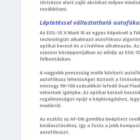
törtrésze alatt zajló akciókat milyen minős
továbbítani.
Léptetéssel változtatható autofóku
Az EOS-1D X Mark III az egyes képeknél a fó
technológiát alkalmazó autofókusz algoritmu
optikai kereső és a LiveView alkalmazás. Az
szenzor középpontjában az elődje az EOS-1D
felbontásban.
A nagyobb pontosság mellé bővített autofók
autofókusz lehetőséget biztosít a fotósok
mintegy 90×100 százalékát lefedő Dual Pixe
vehetnek igénybe. Az optikai kereső haszn
rugalmasságot nyújt a képkivágáshoz, legy
madárról.
Az eszköz az AF-ON gombba beépített továb
kiválasztásához, így a fotós a jobb kompoz
autofókuszt.