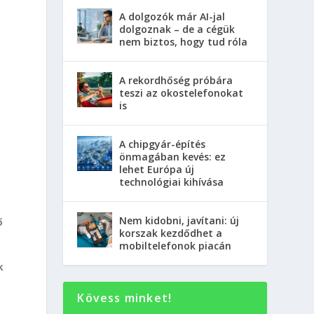
A dolgozók már AI-jal
dolgoznak – de a cégük
nem biztos, hogy tud róla
A rekordhőség próbára
teszi az okostelefonokat
is
A chipgyár-építés
önmagában kevés: ez
lehet Európa új
technológiai kihívása
Nem kidobni, javítani: új
ő
korszak kezdődhet a
mobiltelefonok piacán
k
Kövess minket!