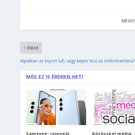
MEGOS
Előző
Kipukkan az esport lufi, vagy képes lesz az önfenntartásra
MÉG EZ IS ÉRDEKELHETI
Samsung: rajongói
Közösségi média, 