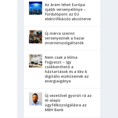
Az áram lehet Európa
újabb versenyelőnye –
fordulópont az EU
elektrifikációs akcióterve
Új mérce szerint
versenyeznek a hazai
internetszolgáltatók
Nem csak a klíma
fogyaszt – így
csökkenthető a
háztartások és a kkv-k
digitális eszközeinek az
energiaigénye
Új vezetővel gyorsít rá az
AI-alapú
ügyfélkiszolgálásra az
MBH Bank