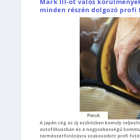
Mark III-ot valós körülmények
minden részén dolgozó profi 
A japán cég az új eszközben komoly teljesít
autofókuszban és a nagysebességű kommuni
természetfotózásra szakosodott profi fotó