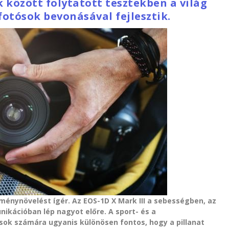
 között folytatott tesztekben a világ
fotósok bevonásával fejlesztik.
ménynövelést ígér. Az EOS-1D X Mark III a sebességben, az
kációban lép nagyot előre. A sport- és a
sok számára ugyanis különösen fontos, hogy a pillanat