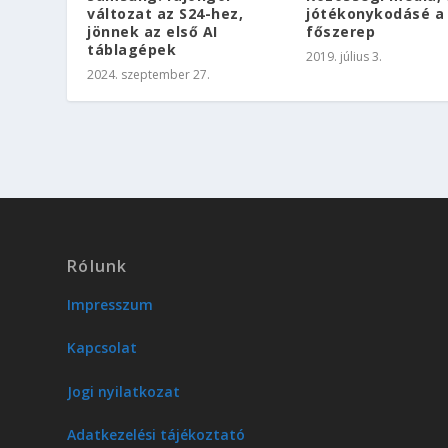
változat az S24-hez,
jótékonykodásé a
jönnek az első AI
főszerep
táblagépek
2019. július 3.
2024. szeptember 27.
Rólunk
Impresszum
Kapcsolat
Jogi nyilatkozat
Adatkezelési tájékoztató