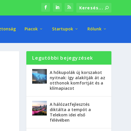
ztonság
Piacok
Startupok
Rólunk
Legutóbbi bejegyzések
A hőkupolák új korszakot
nyitnak: így alakítják át az
otthonok komfortját és a
klímapiacot
A hálózatfejlesztés
diktálta a tempót a
Telekom idei első
félévében