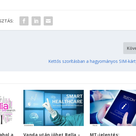
ZTÁS:
Köv
?
Kettős szorításban a hagyományos SIM-kárt
ahol a
Vanda után jöhet Bella –
MT-jelentés: