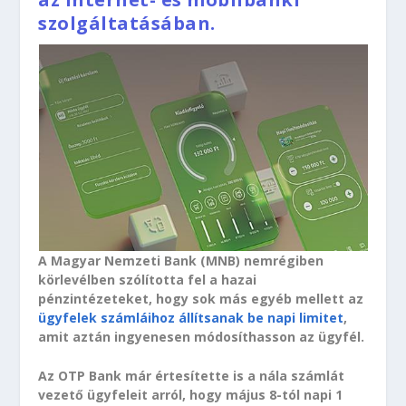
szolgáltatásában.
A Magyar Nemzeti Bank (MNB) nemrégiben
körlevélben szólította fel a hazai
pénzintézeteket, hogy sok más egyéb mellett az
ügyfelek számláihoz állítsanak be napi limitet
,
amit aztán ingyenesen módosíthasson az ügyfél.
Az OTP Bank már értesítette is a nála számlát
vezető ügyfeleit arról, hogy május 8-tól napi 1