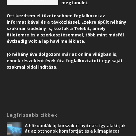
megtanulni.
Ott kezdtem el tüzetesebben foglalkozni az
informatikával és a távközléssel. Ezekre épült néhány
szakmai kiadvány is, köztük a Telebit, amely
ötletemre és a szerkesztésemmel, több mint másfél
évtizedig volt a lap havi melléklete.
Jó néhány éve dolgozom már az online világban is,
ennek részeként é
vek óta foglalkoztatott egy saját
szakmai oldal indítása.
Legfrissebb cikkek
A hőkupolák új korszakot nyitnak: így alakítják
át az otthonok komfortját és a klímapiacot