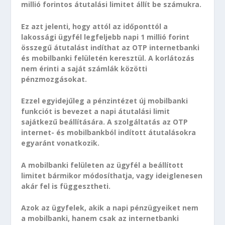
millió forintos átutalási limitet állít be számukra.
Ez azt jelenti, hogy attól az időponttól a
lakossági ügyfél legfeljebb napi 1 millió forint
összegű átutalást indíthat az OTP internetbanki
és mobilbanki felületén keresztül. A korlátozás
nem érinti a saját számlák közötti
pénzmozgásokat.
Ezzel egyidejűleg a pénzintézet új mobilbanki
funkciót is bevezet a napi átutalási limit
sajátkezű beállítására. A szolgáltatás az OTP
internet- és mobilbankból indított átutalásokra
egyaránt vonatkozik.
A mobilbanki felületen az ügyfél a beállított
limitet bármikor módosíthatja, vagy ideiglenesen
akár fel is függesztheti.
Azok az ügyfelek, akik a napi pénzügyeiket nem
a mobilbanki, hanem csak az internetbanki