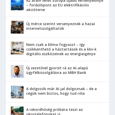
Az áram lehet Európa újabb versenyelőnye
– fordulópont az EU elektrifikációs
akcióterve
Új mérce szerint versenyeznek a hazai
internetszolgáltatók
Nem csak a klíma fogyaszt – így
csökkenthető a háztartások és a kkv-k
digitális eszközeinek az energiaigénye
Új vezetővel gyorsít rá az AI-alapú
ügyfélkiszolgálásra az MBH Bank
A dolgozók már AI-jal dolgoznak – de a
cégük nem biztos, hogy tud róla
A rekordhőség próbára teszi az
okostelefonokat is