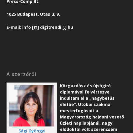
Press-Comp Bt.
1025 Budapest, Utas u. 9.
E-mail: info [@] digitrendi [.] hu
A szerzőről
Közgazdász és újságíró
diplomával felvértezve
indultam el a „nagybetűs
életbe”. Utóbbi szakma
mesterfogásait a
Magyarország hajdani vezető
üzleti napilapjánál, nagy
elődöktől volt szerencsém
Sági Gyöngyi