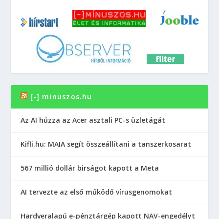
[-] minuszos.hu
Az AI húzza az Acer asztali PC-s üzletágát
Kifli.hu: MAIA segít összeállítani a tanszerkosarat
567 millió dollár birságot kapott a Meta
AI tervezte az első működő vírusgenomokat
Hardveralapú e-pénztárgép kapott NAV-engedélyt