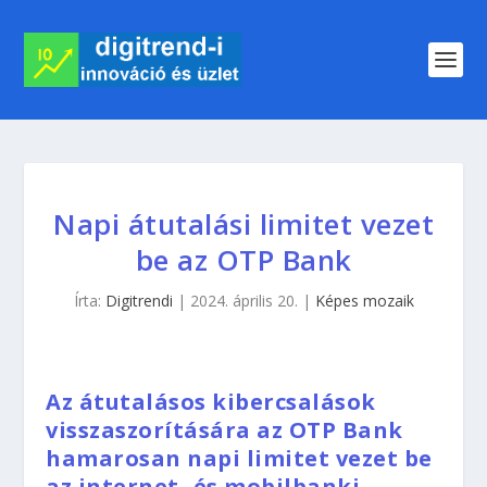
Napi átutalási limitet vezet
be az OTP Bank
Írta:
Digitrendi
|
2024. április 20.
|
Képes mozaik
Az átutalásos kibercsalások
visszaszorítására az OTP Bank
hamarosan napi limitet vezet be
az internet- és mobilbanki