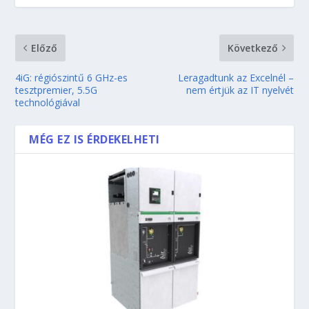
Előző
Következő
4iG: régiószintű 6 GHz-es
Leragadtunk az Excelnél –
tesztpremier, 5.5G
nem értjük az IT nyelvét
technológiával
MÉG EZ IS ÉRDEKELHETI