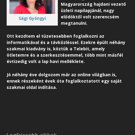
Magyarország hajdani vezető
üzleti napilapjánál, nagy
elődöktől volt szerencsém
Sági Gyöngyi
megtanulni.
Ott kezdtem el tüzetesebben foglalkozni az
informatikával és a távközléssel. Ezekre épült néhány
szakmai kiadvány is, köztük a Telebit, amely
ötletemre és a szerkesztésemmel, több mint másfél
évtizedig volt a lap havi melléklete.
Jó néhány éve dolgozom már az online világban is,
ennek részeként é
vek óta foglalkoztatott egy saját
szakmai oldal indítása.
Legfrissebb cikkek