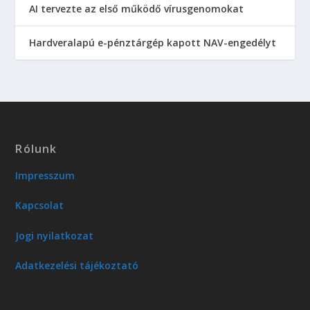
AI tervezte az első működő vírusgenomokat
Hardveralapú e-pénztárgép kapott NAV-engedélyt
Rólunk
Impresszum
Kapcsolat
Jogi nyilatkozat
Adatkezelési tájékoztató