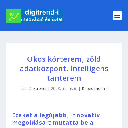
Okos kórterem, zöld
adatközpont, intelligens
tanterem
Írta:
Digitrendi
|
2023. június 6.
|
Képes mozaik
Ezeket a legújabb, innovatív
megoldásait mutatta be a