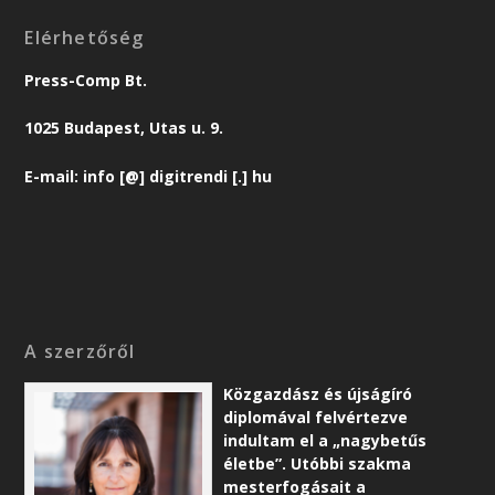
Elérhetőség
Press-Comp Bt.
1025 Budapest, Utas u. 9.
E-mail: info [@] digitrendi [.] hu
A szerzőről
Közgazdász és újságíró
diplomával felvértezve
indultam el a „nagybetűs
életbe”. Utóbbi szakma
mesterfogásait a