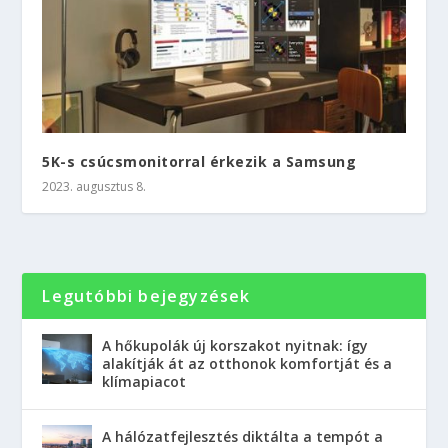
5K-s csúcsmonitorral érkezik a Samsung
2023. augusztus 8.
Legutóbbi bejegyzések
A hőkupolák új korszakot nyitnak: így
alakítják át az otthonok komfortját és a
klímapiacot
A hálózatfejlesztés diktálta a tempót a