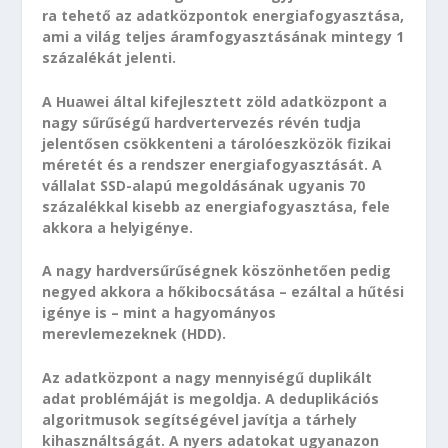
ra tehető az adatközpontok energiafogyasztása,
ami a világ teljes áramfogyasztásának mintegy 1
százalékát jelenti.
A Huawei által kifejlesztett zöld adatközpont a
nagy sűrűségű hardvertervezés révén tudja
jelentősen csökkenteni a tárolóeszközök fizikai
méretét és a rendszer energiafogyasztását. A
vállalat SSD-alapú megoldásának ugyanis 70
százalékkal kisebb az energiafogyasztása, fele
akkora a helyigénye.
A nagy hardversűrűségnek köszönhetően pedig
negyed akkora a hőkibocsátása – ezáltal a hűtési
igénye is – mint a hagyományos
merevlemezeknek (HDD).
Az adatközpont a nagy mennyiségű duplikált
adat problémáját is megoldja. A deduplikációs
algoritmusok segítségével javítja a tárhely
kihasználtságát. A nyers adatokat ugyanazon