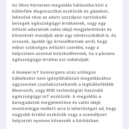
Az Okos Kórterem megoldás hálózatba köti a
különféle diagnosztikai eszközök és gépeket,
lehetővé téve az adott osztályon tartózkodó
betegek egészségügyi értékeinek, vagy egy
infúzió adatainak valós idejű megjelenítését és
követését mondjuk akár egy nővérszobából is. Az
orvosok, ápolók így értesülhetnek arról, hogy
mikor szükséges infúziót cserélni, vagy a
helyszínen azonnal intézkedhetnek, ha a páciens
egészségügyi értékei ezt indokolják.
A Huawei IoT konvergens azaz utólagos
kábelezést nem igénylőhálózati megoldásához
egyszerűen csatlakoztathatók a legkülönfélébb
Bluetooth, vagy RFID technológiát használó
egészségügyi IoT eszközök. A megoldás a
betegadatok megjelenítése és valós idejű
monitoringja mellett arra is lehetőséget ad, hogy
nagyobb értékű eszközök vagy a személyzet
helyzetét nyomon kövessék a kórházban.