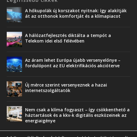
A hőkupolák új korszakot nyitnak: így alakítják
át az otthonok komfortját és a klímapiacot
A hálózatfejlesztés diktálta a tempót a
Telekom idei első félévében
Az áram lehet Európa újabb versenyelőnye –
fordulópont az EU elektrifikációs akcióterve
Új mérce szerint versenyeznek a hazai
internetszolgáltatók
Nem csak a klíma fogyaszt – így csökkenthető a
háztartások és a kkv-k digitális eszközeinek az
energiaigénye