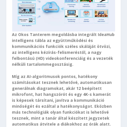
Az Okos Tanterem megoldásba integrált IdeaHub
intelligens tábla az együttműködési és
kommunikációs funkciók széles skáláját ötvözi,
az intelligens kézírás-felismeréstől, a nagy
felbontású (HD) videokonferenciáig és a vezeték
nélküli tartalommegosztásig.
Míg az AI-algoritmusok pontos, hatékony
számításokat tesznek lehetővé, automatikusan
generálnak diagramokat, akár 12 beépített
mikrofont, hat hangszórót és egy 4K-s kamerát
is képesek társítani, javítva a kommunikáció
minőségét és ezáltal a hatékonyságot. Eközben
más technológiák olyan funkciókat is lehetővé
tesznek, mint a tanár által készített jegyzetek
automatikus átvitele a diákokhoz az órák alatt.