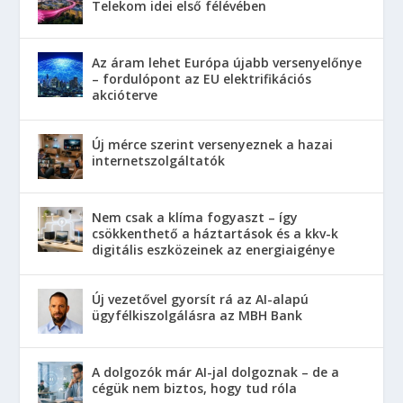
Telekom idei első félévében
Az áram lehet Európa újabb versenyelőnye
– fordulópont az EU elektrifikációs
akcióterve
Új mérce szerint versenyeznek a hazai
internetszolgáltatók
Nem csak a klíma fogyaszt – így
csökkenthető a háztartások és a kkv-k
digitális eszközeinek az energiaigénye
Új vezetővel gyorsít rá az AI-alapú
ügyfélkiszolgálásra az MBH Bank
A dolgozók már AI-jal dolgoznak – de a
cégük nem biztos, hogy tud róla