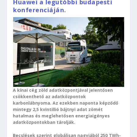
Huawei a legutóbbi budapesti
konferenciáján.
A kínai cég zöld adatközpontjával jelentősen
csökkenthető az adatközpontok
karbonlábnyoma. Az ezekben naponta képződő
mintegy 2,5 kvintillió bájtnyi adat zömét
hatalmas és meglehetősen energiaigényes
adatközpontokban tárolják.
Becslések szerint globálisan nagyjából 250 TWh-