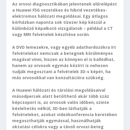
Az orvosi diagnosztikában jelentenek előrelépést
a Huawei F5G vezetékes és hibrid vezetékes-
elektromos hálózati megoldásai. Egy átlagos
kórházban naponta sok tízezer kép készül a
különböző képalkotó vizsgálatok – például a CT
vagy MRI felvételek készítése során.
A DVD lemezekre, vagy egyéb adathordozókra írt
felvételeket nemcsak a betegnek körülményes
magával vinni, hiszen az könnyen el is kallódhat,
hanem az orvosok egymás között is nehezen
tudják megosztani a felvételek 3D-s képét, ha
más orvosokkal van konzultációra szükség.
A Huawei hálózati és tárolási megoldásaival
másodpercek alatt betölthető akár több száz
képcsoport is, az orvosok valós időben, szinte
késleltetés nélkül, 3D-ben láthatják a
felvételeket, azokat videókonferencia keretében
megoszthatják egymással, használhatják
oktatási célokra vagy a távoli orvosi-beteg