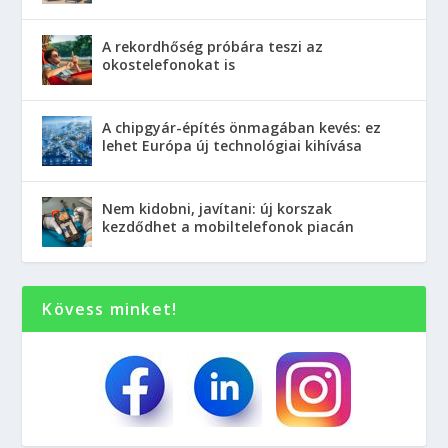
A rekordhőség próbára teszi az
okostelefonokat is
A chipgyár-építés önmagában kevés: ez
lehet Európa új technológiai kihívása
Nem kidobni, javítani: új korszak
kezdődhet a mobiltelefonok piacán
Kövess minket!