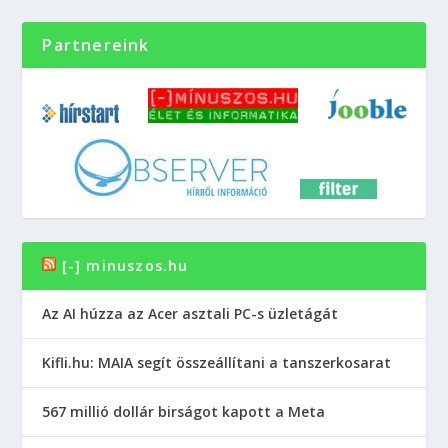
Partnereink
[-] minuszos.hu
Az AI húzza az Acer asztali PC-s üzletágát
Kifli.hu: MAIA segít összeállítani a tanszerkosarat
567 millió dollár birságot kapott a Meta