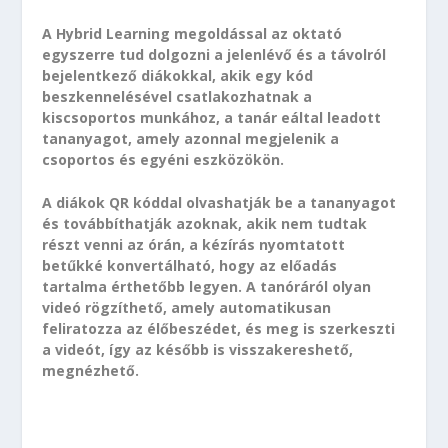
A Hybrid Learning megoldással az oktató
egyszerre tud dolgozni a jelenlévő és a távolról
bejelentkező diákokkal, akik egy kód
beszkennelésével csatlakozhatnak a
kiscsoportos munkához, a tanár eáltal leadott
tananyagot, amely azonnal megjelenik a
csoportos és egyéni eszközökön.
A diákok QR kóddal olvashatják be a tananyagot
és továbbíthatják azoknak, akik nem tudtak
részt venni az órán, a kézírás nyomtatott
betűkké konvertálható, hogy az előadás
tartalma érthetőbb legyen. A tanóráról olyan
videó rögzíthető, amely automatikusan
feliratozza az élőbeszédet, és meg is szerkeszti
a videót, így az később is visszakereshető,
megnézhető.