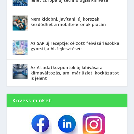
lehet Európa új technológiai kihívása
Nem kidobni, javítani: új korszak
kezdődhet a mobiltelefonok piacán
Az SAP új receptje: célzott felvásárlásokkal
gyorsítja AI-fejlesztéseit
Az AI-adatközpontok új kihívása a
klímaváltozás, ami már üzleti kockázatot
is jelent
Kövess minket!