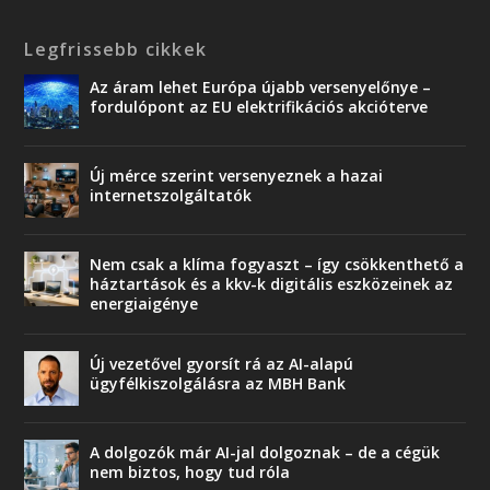
Legfrissebb cikkek
Az áram lehet Európa újabb versenyelőnye –
fordulópont az EU elektrifikációs akcióterve
Új mérce szerint versenyeznek a hazai
internetszolgáltatók
Nem csak a klíma fogyaszt – így csökkenthető a
háztartások és a kkv-k digitális eszközeinek az
energiaigénye
Új vezetővel gyorsít rá az AI-alapú
ügyfélkiszolgálásra az MBH Bank
A dolgozók már AI-jal dolgoznak – de a cégük
nem biztos, hogy tud róla