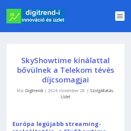
SkyShowtime kínálattal
bővülnek a Telekom tévés
díjcsomagjai
Írta:
Digitrendi
|
2024. november 28.
|
Szolgáltatás
,
Üzlet
Európa legújabb streaming-