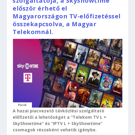
szolgáltatója, a SkyShowtime
először érhető el
Magyarországon TV-előfizetéssel
összekapcsolva, a Magyar
Telekomnál.
A hazai piacvezető távközlési szolgáltató
előfizetői a lehetőséget a “Telekom TV L +
SkyShowtime” és “IPTV L + SkyShowtime”
csomagok részeként vehetik igénybe.