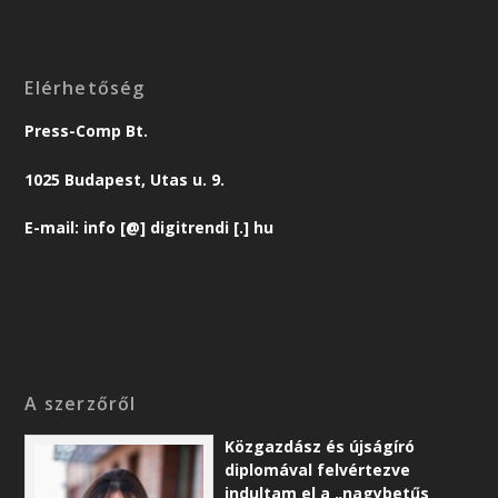
Elérhetőség
Press-Comp Bt.
1025 Budapest, Utas u. 9.
E-mail: info [@] digitrendi [.] hu
A szerzőről
Közgazdász és újságíró
diplomával felvértezve
indultam el a „nagybetűs