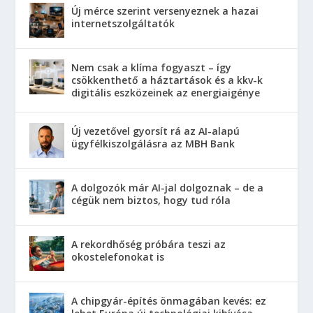
Új mérce szerint versenyeznek a hazai
internetszolgáltatók
Nem csak a klíma fogyaszt – így
csökkenthető a háztartások és a kkv-k
digitális eszközeinek az energiaigénye
Új vezetővel gyorsít rá az AI-alapú
ügyfélkiszolgálásra az MBH Bank
A dolgozók már AI-jal dolgoznak – de a
cégük nem biztos, hogy tud róla
A rekordhőség próbára teszi az
okostelefonokat is
A chipgyár-építés önmagában kevés: ez