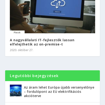
A nagyvállalati IT-fejlesztők lassan
elfelejthetik az on-premise-t
2020. október 27.
Legutóbbi bejegyzések
Az áram lehet Európa újabb versenyelőnye
– fordulópont az EU elektrifikációs
akcióterve