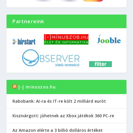
Partnereink
[-] minuszos.hu
Rabobank: AI-ra és IT-re költ 2 milliárd eurót
Kiszivárgott: jöhetnek az Xbox játékok 360 PC-re
Az Amazon elérte a 3 billió dolláros értéket