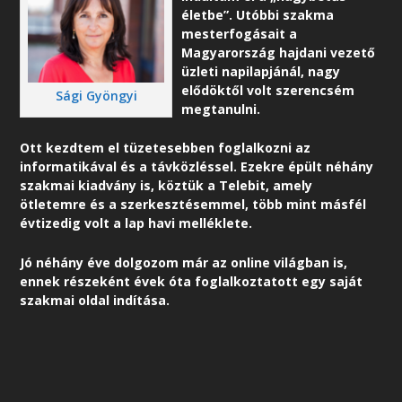
életbe”. Utóbbi szakma
mesterfogásait a
Magyarország hajdani vezető
üzleti napilapjánál, nagy
elődöktől volt szerencsém
Sági Gyöngyi
megtanulni.
Ott kezdtem el tüzetesebben foglalkozni az
informatikával és a távközléssel. Ezekre épült néhány
szakmai kiadvány is, köztük a Telebit, amely
ötletemre és a szerkesztésemmel, több mint másfél
évtizedig volt a lap havi melléklete.
Jó néhány éve dolgozom már az online világban is,
ennek részeként é
vek óta foglalkoztatott egy saját
szakmai oldal indítása.