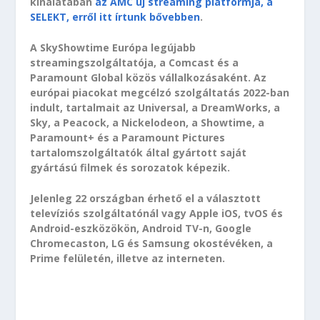
kínálatában
az AMC új streaming platformja, a
SELEKT, erről itt írtunk bővebben
.
A SkyShowtime Európa legújabb
streamingszolgáltatója, a Comcast és a
Paramount Global közös vállalkozásaként. Az
európai piacokat megcélzó szolgáltatás 2022-ban
indult, tartalmait az Universal, a DreamWorks, a
Sky, a Peacock, a Nickelodeon, a Showtime, a
Paramount+ és a Paramount Pictures
tartalomszolgáltatók által gyártott saját
gyártású filmek és sorozatok képezik.
Jelenleg 22 országban érhető el a választott
televíziós szolgáltatónál vagy Apple iOS, tvOS és
Android-eszközökön, Android TV-n, Google
Chromecaston, LG és Samsung okostévéken, a
Prime felületén, illetve az interneten.