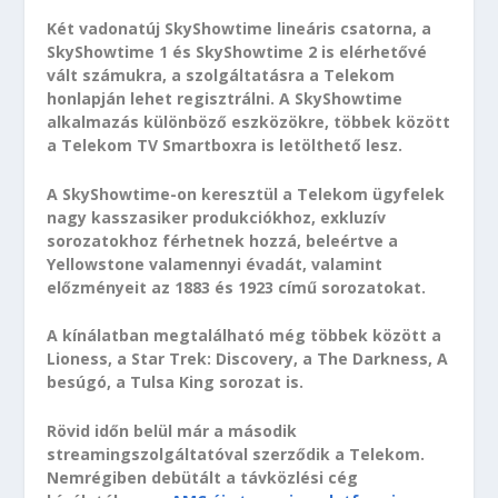
Két vadonatúj SkyShowtime lineáris csatorna, a
SkyShowtime 1 és SkyShowtime 2 is elérhetővé
vált számukra, a szolgáltatásra a Telekom
honlapján lehet regisztrálni. A SkyShowtime
alkalmazás különböző eszközökre, többek között
a Telekom TV Smartboxra is letölthető lesz.
A SkyShowtime-on keresztül a Telekom ügyfelek
nagy kasszasiker produkciókhoz, exkluzív
sorozatokhoz férhetnek hozzá, beleértve a
Yellowstone valamennyi évadát, valamint
előzményeit az 1883 és 1923 című sorozatokat.
A kínálatban megtalálható még többek között a
Lioness, a Star Trek: Discovery, a The Darkness, A
besúgó, a Tulsa King sorozat is.
Rövid időn belül már a második
streamingszolgáltatóval szerződik a Telekom.
Nemrégiben debütált a távközlési cég