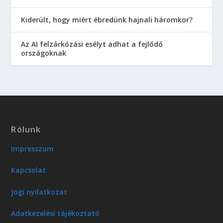
Kiderült, hogy miért ébredünk hajnali háromkor?
Az AI felzárkózási esélyt adhat a fejlődő
országoknak
Rólunk
Impresszum
Kapcsolat
Jogi nyilatkozat
Adatkezelési tájékoztató