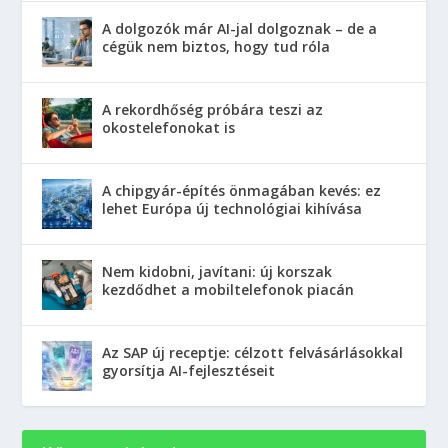
A dolgozók már AI-jal dolgoznak – de a
cégük nem biztos, hogy tud róla
A rekordhőség próbára teszi az
okostelefonokat is
A chipgyár-építés önmagában kevés: ez
lehet Európa új technológiai kihívása
Nem kidobni, javítani: új korszak
kezdődhet a mobiltelefonok piacán
Az SAP új receptje: célzott felvásárlásokkal
gyorsítja AI-fejlesztéseit