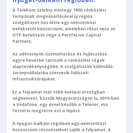
A Telekom Szerbia mintegy 1800 távközlési
tornyának megvásárlásával új régiós
szolgáltatót hoz létre egy nemzetközi
befektetői konzorcium, amelyben részt vesz az
OTP befektető cége a PortfoLion Capital
Partners.
Az adótornyok üzemeltetése és fejlesztése
egyre kevésbé tartozik a távközlési cégek
alaptevékenységébe. A szolgáltatók különálló
toronyvállalatba szervezik hálózati
infrastruktúrájukat.
Ez a folyamat már több európai országban
végbement, köztük Magyarországon is, 2019-ben
a Vodafone, egy évvel később a Telenor, ma
Yettel is megtette ezt a lépést.
A nyugat-balkáni régióban egy nemzetközi
konzorcium részvételével zajlik a folyamat. A