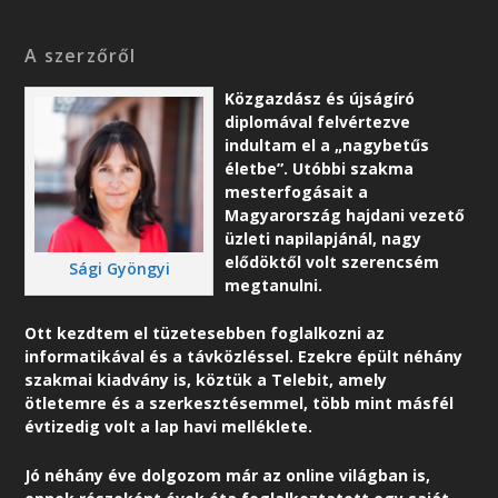
A szerzőről
Közgazdász és újságíró
diplomával felvértezve
indultam el a „nagybetűs
életbe”. Utóbbi szakma
mesterfogásait a
Magyarország hajdani vezető
üzleti napilapjánál, nagy
elődöktől volt szerencsém
Sági Gyöngyi
megtanulni.
Ott kezdtem el tüzetesebben foglalkozni az
informatikával és a távközléssel. Ezekre épült néhány
szakmai kiadvány is, köztük a Telebit, amely
ötletemre és a szerkesztésemmel, több mint másfél
évtizedig volt a lap havi melléklete.
Jó néhány éve dolgozom már az online világban is,