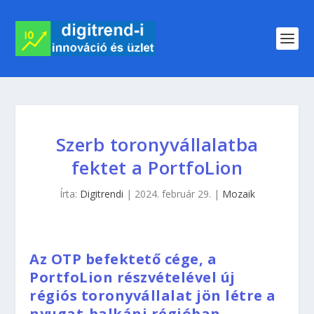
Szerb toronyvállalatba
fektet a PortfoLion
Írta:
Digitrendi
|
2024. február 29.
|
Mozaik
Az OTP befektető cége, a
PortfoLion részvételével új
régiós toronyvállalat jön létre a
nyugat-balkáni régióban.