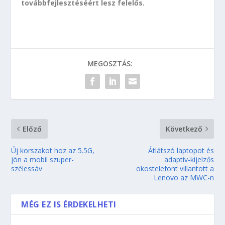
továbbfejlesztéséért lesz felelős.
MEGOSZTÁS:
Előző
Következő
Új korszakot hoz az 5.5G,
Átlátszó laptopot és
jön a mobil szuper-
adaptív-kijelzős
szélessáv
okostelefont villantott a
Lenovo az MWC-n
MÉG EZ IS ÉRDEKELHETI