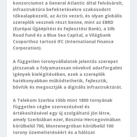
konzorciumot a General Atlantic által felvásárolt,
infrastruktúra befektetésekre szakosodott
tőkealapkezelő, az Actis vezeti, és olyan globális
szereplők vesznek részt benne, mint az EBRD
(Európai Újjáépítési és Fejlesztési Bank), a Silk
Road Fund és a Blue Sea Capital, a Világbank
Csoporthoz tartozó IFC (International Finance
Corporation).
A független toronyvállalatok jelentős szerepet
játszanak a folyamatosan növekvő adatforgalmi
igények kielégítésében, ezek a szereplők
hatékonyabban működtethetik, fejlesztik,
bővítik és megosztják a digitális infrastruktúrát.
A Telekom Szerbia több mint 1800 tornyának
független cégbe szervezésével és
értékesítésével egy új szolgáltató jön létre,
amely Szerbiában ezer, Bosznia-Hercegovinában
körülbelül 700, Montenegróban körülbelül 100
torony üzemeltetéséért és a hálózat