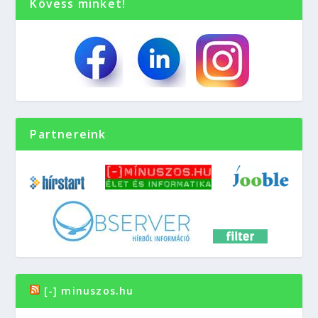
Kövess minket!
Partnereink
[-] minuszos.hu