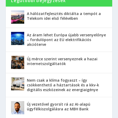
Legutóbbi bejegyzések
A hálózatfejlesztés diktálta a tempót a
Telekom idei első félévében
Az áram lehet Európa újabb versenyelőnye
– fordulópont az EU elektrifikációs
akcióterve
Új mérce szerint versenyeznek a hazai
internetszolgáltatók
Nem csak a klíma fogyaszt – így
csökkenthető a háztartások és a kkv-k
digitális eszközeinek az energiaigénye
Új vezetővel gyorsít rá az AI-alapú
ügyfélkiszolgálásra az MBH Bank