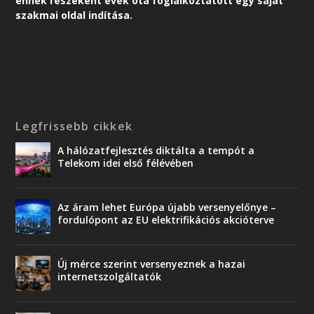
ennek részeként é
vek óta foglalkoztatott egy saját
szakmai oldal indítása.
Legfrissebb cikkek
A hálózatfejlesztés diktálta a tempót a
Telekom idei első félévében
Az áram lehet Európa újabb versenyelőnye –
fordulópont az EU elektrifikációs akcióterve
Új mérce szerint versenyeznek a hazai
internetszolgáltatók