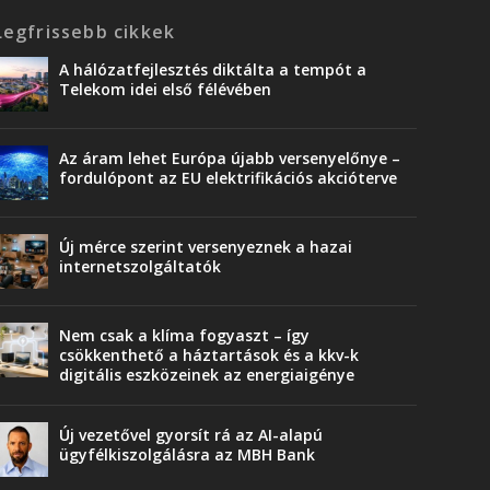
Legfrissebb cikkek
A hálózatfejlesztés diktálta a tempót a
Telekom idei első félévében
Az áram lehet Európa újabb versenyelőnye –
fordulópont az EU elektrifikációs akcióterve
Új mérce szerint versenyeznek a hazai
internetszolgáltatók
Nem csak a klíma fogyaszt – így
csökkenthető a háztartások és a kkv-k
digitális eszközeinek az energiaigénye
Új vezetővel gyorsít rá az AI-alapú
ügyfélkiszolgálásra az MBH Bank