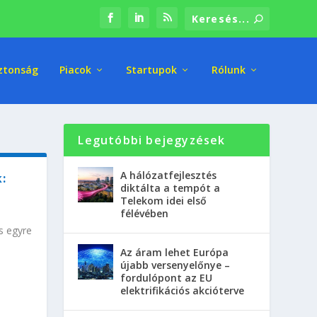
ztonság
Piacok
Startupok
Rólunk
Legutóbbi bejegyzések
A hálózatfejlesztés
:
diktálta a tempót a
Telekom idei első
félévében
s egyre
Az áram lehet Európa
újabb versenyelőnye –
fordulópont az EU
elektrifikációs akcióterve