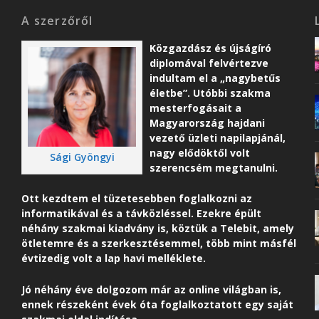
A szerzőről
Közgazdász és újságíró
diplomával felvértezve
indultam el a „nagybetűs
életbe”. Utóbbi szakma
mesterfogásait a
Magyarország hajdani
vezető üzleti napilapjánál,
nagy elődöktől volt
Sági Gyöngyi
szerencsém megtanulni.
Ott kezdtem el tüzetesebben foglalkozni az
informatikával és a távközléssel. Ezekre épült
néhány szakmai kiadvány is, köztük a Telebit, amely
ötletemre és a szerkesztésemmel, több mint másfél
évtizedig volt a lap havi melléklete.
Jó néhány éve dolgozom már az online világban is,
ennek részeként é
vek óta foglalkoztatott egy saját