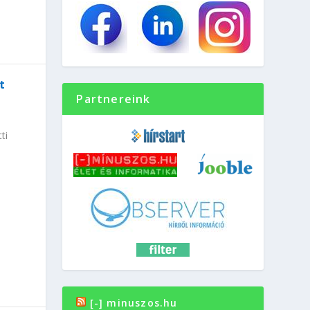
t
Partnereink
ti
[-] minuszos.hu