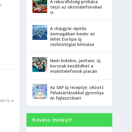
A rekordhőség próbára
k
teszi az okostelefonokat
is
A chipgyár-építés
önmagában kevés: ez
lehet Európa új
technológiai kihívása
Nem kidobni, javítani: új
korszak kezdődhet a
mobiltelefonok piacán
Az SAP új receptje: célzott
felvásárlásokkal gyorsítja
AI-fejlesztéseit
en is a
Kövess minket!