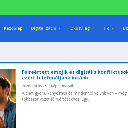
Kezdőlap
Digitalizáció
Okosvilág
HR
Bi
Félreértett emojik és digitális konfliktusok
ezért telefonáljunk inkább
2026. április 25.
|
Képes mozaik
A chat gyors, kényelmes és mindenhol velünk van – mégi
többször vezet félreértésekhez. Egy...