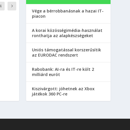
4
Vége a bérrobbanásnak a hazai IT-
piacon
A korai közösségimédia-használat
ronthatja az alapkészségeket
Uniós támogatással korszerűsítik
az EURODAC rendszert
Rabobank: AI-ra és IT-re költ 2
milliárd eurót
Kiszivárgott: jöhetnek az Xbox
játékok 360 PC-re