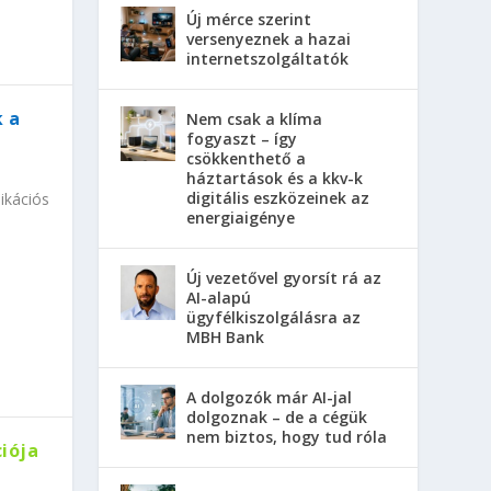
Új mérce szerint
versenyeznek a hazai
internetszolgáltatók
k a
Nem csak a klíma
fogyaszt – így
csökkenthető a
háztartások és a kkv-k
digitális eszközeinek az
ikációs
energiaigénye
Új vezetővel gyorsít rá az
AI-alapú
ügyfélkiszolgálásra az
MBH Bank
A dolgozók már AI-jal
dolgoznak – de a cégük
nem biztos, hogy tud róla
ciója