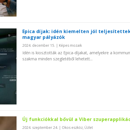
Epica díjak: idén kiemelten jól teljesítette
magyar pályázók
2024. december 15.
|
Képes mozaik
Idén is kiosztották az Epica-díjakat, amelyekre a kommun
szakma minden szegletéből lehetett...
Új funkciókkal bővül a Viber szuperappliká
2024. szeptember 24.
|
Okos eszköz
,
Üzlet