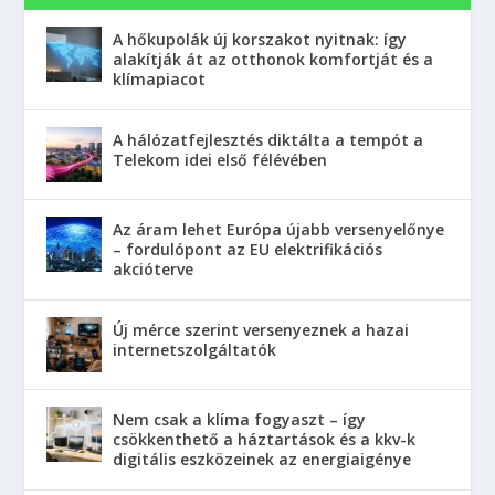
A hőkupolák új korszakot nyitnak: így
alakítják át az otthonok komfortját és a
klímapiacot
A hálózatfejlesztés diktálta a tempót a
Telekom idei első félévében
Az áram lehet Európa újabb versenyelőnye
– fordulópont az EU elektrifikációs
akcióterve
Új mérce szerint versenyeznek a hazai
internetszolgáltatók
Nem csak a klíma fogyaszt – így
csökkenthető a háztartások és a kkv-k
digitális eszközeinek az energiaigénye