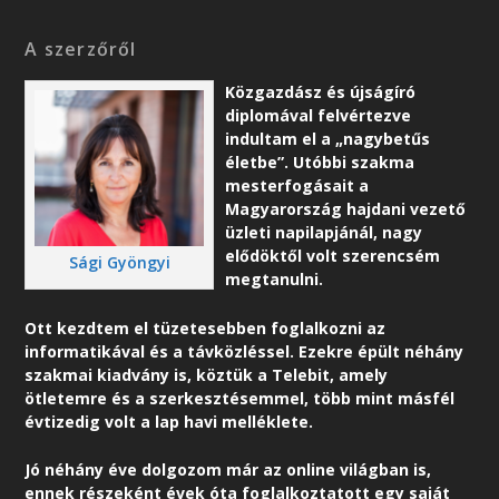
A szerzőről
Közgazdász és újságíró
diplomával felvértezve
indultam el a „nagybetűs
életbe”. Utóbbi szakma
mesterfogásait a
Magyarország hajdani vezető
üzleti napilapjánál, nagy
elődöktől volt szerencsém
Sági Gyöngyi
megtanulni.
Ott kezdtem el tüzetesebben foglalkozni az
informatikával és a távközléssel. Ezekre épült néhány
szakmai kiadvány is, köztük a Telebit, amely
ötletemre és a szerkesztésemmel, több mint másfél
évtizedig volt a lap havi melléklete.
Jó néhány éve dolgozom már az online világban is,
ennek részeként é
vek óta foglalkoztatott egy saját