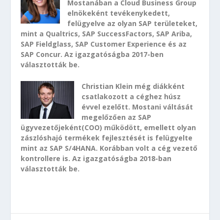
Mostanában a Cloud Business Group
elnökeként tevékenykedett,
felügyelve az olyan SAP területeket,
mint a Qualtrics, SAP SuccessFactors, SAP Ariba,
SAP Fieldglass, SAP Customer Experience és az
SAP Concur. Az igazgatóságba 2017-ben
választották be.
Christian Klein még diákként
csatlakozott a céghez húsz
évvel ezelőtt. Mostani váltását
megelőzően az SAP
ügyvezetőjeként(COO) működött, emellett olyan
zászlóshajó termékek fejlesztését is felügyelte
mint az SAP S/4HANA. Korábban volt a cég vezető
kontrollere is. Az igazgatóságba 2018-ban
választották be.