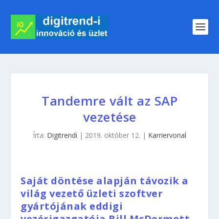
Tandemre vált az SAP
vezetése
Írta:
Digitrendi
|
2019. október 12.
|
Karriervonal
Saját döntése alapján távozik a
világ vezető üzleti szoftver
gyártójának eddigi
vezérigazgatója Bill McDermott.