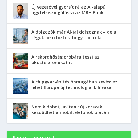
Új vezetővel gyorsít rá az AI-alapú
ügyfélkiszolgálásra az MBH Bank
A dolgozók már AI-jal dolgoznak – de a
cégük nem biztos, hogy tud róla
A rekordhőség próbára teszi az
okostelefonokat is
A chipgyár-építés önmagában kevés: ez
lehet Európa új technológiai kihívása
Nem kidobni, javítani: új korszak
kezdődhet a mobiltelefonok piacán
Kövess minket!