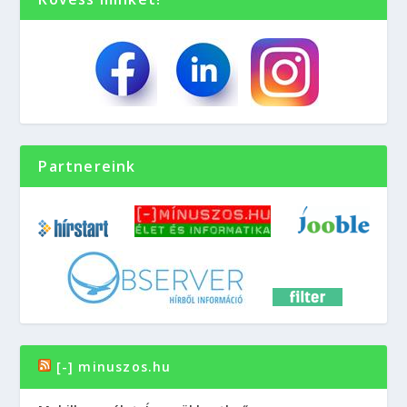
Partnereink
[-] minuszos.hu