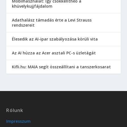
Mobilhasználat: Így csökkentheő a
khüvelykujjfájdalom
Adathalász támadás érte a Levi Strauss
rendszereit
Élesedik az AI-ipar szabályozása körüli vita
Az AI húzza az Acer asztali PC-s üzletágát
Kifli.hu: MAIA segít összeállítani a tanszerkosarat
Rólunk
Impresszum