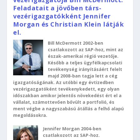
Feladatait a jövőben társ-
vezérigazgatókként Jennifer
Morgan és Christian Klein látják
el.
Bill McDermott 2002-ben
csatlakozott az SAP-hoz, mint az
észak-amerikai régió vezetője.
Később a teljes ügyfélkapcsolati
tevékenység irányításáért felelt
majd 2008-ban tagja lett a cég
igazgatóságának. Az utóbbi egy évtizedben
vezérigazgatóként tevékenykedett, egy olyan
időszakban amikor jelentős növekedést ért el a
vállalat, számottevően bővült a portfolió, és
ment végbe a nagyszabású átállás a felhő alapú
megoldásokra.
Jennifer Morgan 2004-ben
csatlakozott az SAP-hoz.