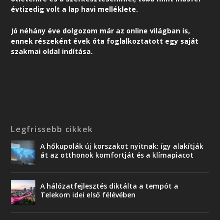
évtizedig volt a lap havi melléklete.
Jó néhány éve dolgozom már az online világban is,
ennek részeként é
vek óta foglalkoztatott egy saját
szakmai oldal indítása.
Legfrissebb cikkek
A hőkupolák új korszakot nyitnak: így alakítják
át az otthonok komfortját és a klímapiacot
A hálózatfejlesztés diktálta a tempót a
Telekom idei első félévében