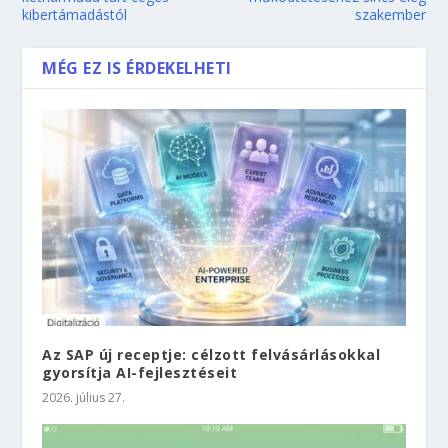
kibertámadástól
szakember
MÉG EZ IS ÉRDEKELHETI
Az SAP új receptje: célzott felvásárlásokkal
gyorsítja AI-fejlesztéseit
2026. július 27.