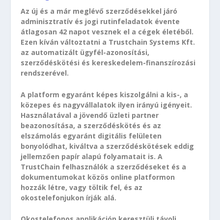
Az új és a már meglévő szerződésekkel járó
adminisztratív és jogi rutinfeladatok évente
átlagosan 42 napot vesznek el a cégek életéből.
Ezen kíván változtatni a Trustchain Systems Kft.
az automatizált ügyfél-azonosítási,
szerződéskötési és kereskedelem-finanszírozási
rendszerével.
A platform egyaránt képes kiszolgálni a kis-, a
közepes és nagyvállalatok ilyen irányú igényeit.
Használatával a jövendő üzleti partner
beazonosítása, a szerződéskötés és az
elszámolás egyaránt digitális felületen
bonyolódhat, kiváltva a szerződéskötések eddig
jellemzően papír alapú folyamatait is. A
TrustChain felhasználók a szerződéseket és a
dokumentumokat közös online platformon
hozzák létre, vagy töltik fel, és az
okostelefonjukon írják alá.
Okostelefonos applikáción keresztüli távoli