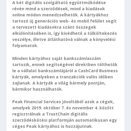
A két digitális szolgáltató együttműködése
révén mind a szerződések, mind a kiadások
online módon menedzselhetők. A kártyákhoz
tartozó új generációs web- és mobil felület segít
a tervezett kiadásokra szánt összegek
elkülönítésében is, így kivédhető a túlköltekezés
veszélye, illetve átláthatóvá válnak a könyvelési
folyamatok.
Minden kártyához saját bankszámlaszám
tartozik, ennek segítségével direktben tölthetők
le a vállalat bankszámlájáról a CashCard Business
kártyák, amelyeken a tranzakciók valós időben
zajlanak. A kártyák a világ bármely pontján,
bármikor használhatók.
Peak Financial Services jóvoltából azok a cégek,
amelyek 2019. október 7. és november 4. között
regisztrálnak a TrustChain digitális
szerződéskötési platformján automatikusan egy
céges Peak kártyához is hozzájutnak.