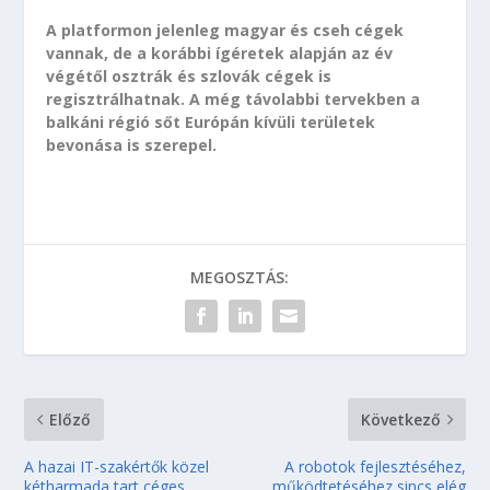
A platformon jelenleg magyar és cseh cégek
vannak, de a korábbi ígéretek alapján az év
végétől osztrák és szlovák cégek is
regisztrálhatnak. A még távolabbi tervekben a
balkáni régió sőt Európán kívüli területek
bevonása is szerepel.
MEGOSZTÁS:
Előző
Következő
A hazai IT-szakértők közel
A robotok fejlesztéséhez,
kétharmada tart céges
működtetéséhez sincs elég