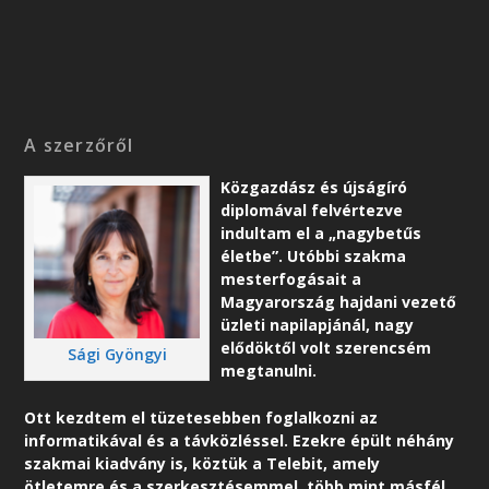
A szerzőről
Közgazdász és újságíró
diplomával felvértezve
indultam el a „nagybetűs
életbe”. Utóbbi szakma
mesterfogásait a
Magyarország hajdani vezető
üzleti napilapjánál, nagy
elődöktől volt szerencsém
Sági Gyöngyi
megtanulni.
Ott kezdtem el tüzetesebben foglalkozni az
informatikával és a távközléssel. Ezekre épült néhány
szakmai kiadvány is, köztük a Telebit, amely
ötletemre és a szerkesztésemmel, több mint másfél