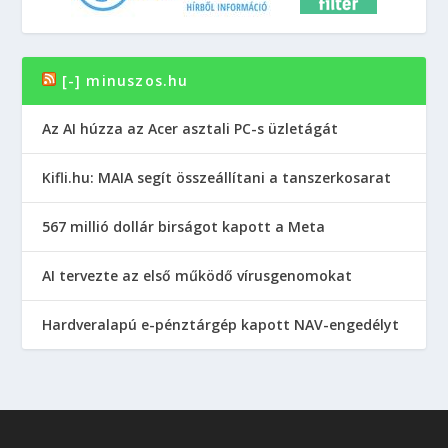
[-] minuszos.hu
Az AI húzza az Acer asztali PC-s üzletágát
Kifli.hu: MAIA segít összeállítani a tanszerkosarat
567 millió dollár birságot kapott a Meta
AI tervezte az első működő vírusgenomokat
Hardveralapú e-pénztárgép kapott NAV-engedélyt