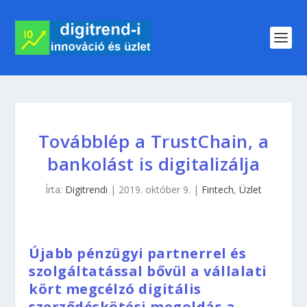
Továbblép a TrustChain, a
bankolást is digitalizálja
Írta:
Digitrendi
|
2019. október 9.
|
Fintech
,
Üzlet
Újabb pénzügyi partnerrel és
szolgáltatással bővül a vállalati
kört megcélzó digitális
szerződéskötési megoldás a