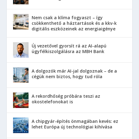
Nem csak a klíma fogyaszt – így
csökkenthető a háztartások és a kkv-k
digitális eszközeinek az energiaigénye
Új vezetővel gyorsít rá az AI-alapú
ügyfélkiszolgálásra az MBH Bank
A dolgozók már AI-jal dolgoznak – de a
cégük nem biztos, hogy tud róla
A rekordhőség próbára teszi az
okostelefonokat is
A chipgyár-építés önmagában kevés: ez
lehet Európa új technológiai kihívása