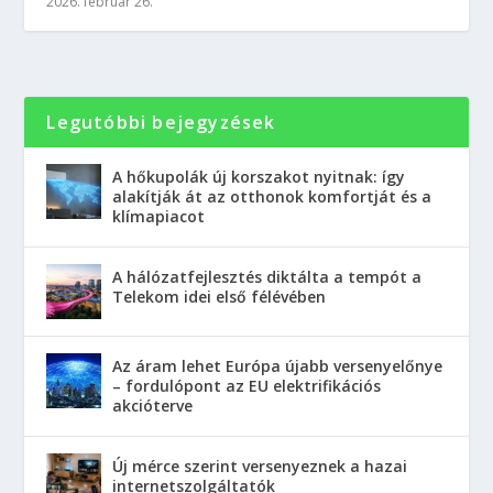
2026. február 26.
Legutóbbi bejegyzések
A hőkupolák új korszakot nyitnak: így
alakítják át az otthonok komfortját és a
klímapiacot
A hálózatfejlesztés diktálta a tempót a
Telekom idei első félévében
Az áram lehet Európa újabb versenyelőnye
– fordulópont az EU elektrifikációs
akcióterve
Új mérce szerint versenyeznek a hazai
internetszolgáltatók