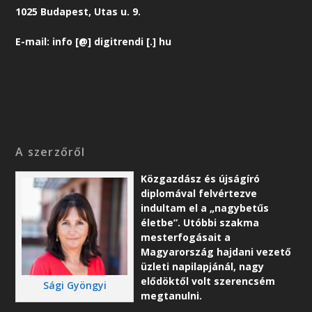
1025 Budapest, Utas u. 9.
E-mail: info [@] digitrendi [.] hu
A szerzőről
Közgazdász és újságíró
diplomával felvértezve
indultam el a „nagybetűs
életbe”. Utóbbi szakma
mesterfogásait a
Magyarország hajdani vezető
üzleti napilapjánál, nagy
elődöktől volt szerencsém
Sági Gyöngyi
megtanulni.