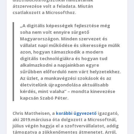
átszervezése volt a feladata. Miután
csatlakozott a Microsofthoz.
„A digitális képességek fejlesztése még
soha nem volt ennyire sürgető
Magyarországon. Minden szervezet és
vállalat napi működése és sikeressége múlik
azon, hogyan támaszkodik a modern
digitális technológiákra és hogyan tud
alkalmazkodni a napjainkban egyre
sűrűbben előforduló nem várt helyzetekhez.
Az üzlet, a munkavégzési szokások és az
életvitelünk újragondolása aktuálisabb
kérdés, mint valaha” – mondta kinevezése
kapcsán Szabó Péter.
Chris Mattheisen, a
korábbi ügyvezető
igazgató,
aki 2019.márciusa óta dolgozott a Microsoftnál,
július végén hagyja el a szoftvervállalatot, addig
támogatva a zökkenőmentes átmenetet. Arról,