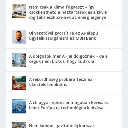
Nem csak a klíma fogyaszt – így
csökkenthető a háztartások és a kkv-k
digitális eszközeinek az energiaigénye
Új vezetővel gyorsít rá az AI-alapú
ügyfélkiszolgálásra az MBH Bank
A dolgozók már AI-jal dolgoznak – de a
cégük nem biztos, hogy tud róla
A rekordhőség próbára teszi az
okostelefonokat is
A chipgyár-építés önmagában kevés: ez
lehet Európa új technológiai kihívása
Nem kidobni, javítani: új korszak