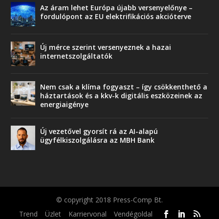
Az áram lehet Európa újabb versenyelőnye –
fordulópont az EU elektrifikációs akcióterve
Új mérce szerint versenyeznek a hazai
internetszolgáltatók
Nem csak a klíma fogyaszt – így csökkenthető a
háztartások és a kkv-k digitális eszközeinek az
energiaigénye
Új vezetővel gyorsít rá az AI-alapú
ügyfélkiszolgálásra az MBH Bank
© copyright 2018 Press-Comp Bt.
Trend
Üzlet
Karriervonal
Vendégoldal