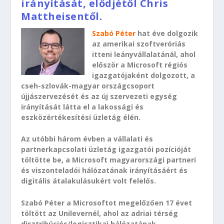
irányítását, elődjétől Chris
Mattheisentől.
Szabó Péter
hat éve dolgozik
az amerikai szoftveróriás
itteni leányvállalatánál, ahol
először a Microsoft régiós
igazgatójaként dolgozott, a
cseh-szlovák-magyar országcsoport
újjászervezését és az új szervezeti egység
irányítását látta el a lakossági és
eszközértékesítési üzletág élén.
Az utóbbi három évben a vállalati és
partnerkapcsolati üzletág igazgatói pozícióját
töltötte be, a Microsoft magyarországi partneri
és viszonteladói hálózatának irányításáért és
digitális átalakulásukért volt felelős.
Szabó Péter a Microsoftot megelőzően 17 évet
töltött az Unilevernél, ahol az adriai térség
disztribúciós/logisztikai hálózatának