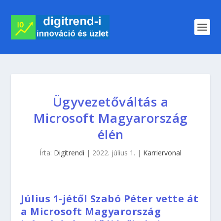
Ügyvezetőváltás a
Microsoft Magyarország
élén
Írta:
Digitrendi
|
2022. július 1.
|
Karriervonal
Július 1-jétől Szabó Péter vette át
a Microsoft Magyarország