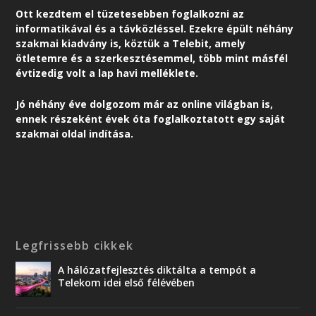
Ott kezdtem el tüzetesebben foglalkozni az
informatikával és a távközléssel. Ezekre épült néhány
szakmai kiadvány is, köztük a Telebit, amely
ötletemre és a szerkesztésemmel, több mint másfél
évtizedig volt a lap havi melléklete.
Jó néhány éve dolgozom már az online világban is,
ennek részeként é
vek óta foglalkoztatott egy saját
szakmai oldal indítása.
Legfrissebb cikkek
A hálózatfejlesztés diktálta a tempót a
Telekom idei első félévében