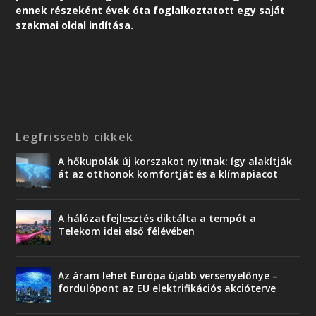
ennek részeként é
vek óta foglalkoztatott egy saját
szakmai oldal indítása.
Legfrissebb cikkek
A hőkupolák új korszakot nyitnak: így alakítják
át az otthonok komfortját és a klímapiacot
A hálózatfejlesztés diktálta a tempót a
Telekom idei első félévében
Az áram lehet Európa újabb versenyelőnye –
fordulópont az EU elektrifikációs akcióterve