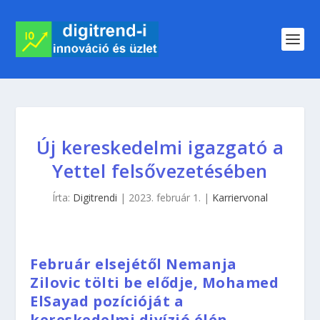
Új kereskedelmi igazgató a
Yettel felsővezetésében
Írta:
Digitrendi
|
2023. február 1.
|
Karriervonal
Február elsejétől Nemanja
Zilovic tölti be elődje, Mohamed
ElSayad pozícióját a
kereskedelmi divízió élén,