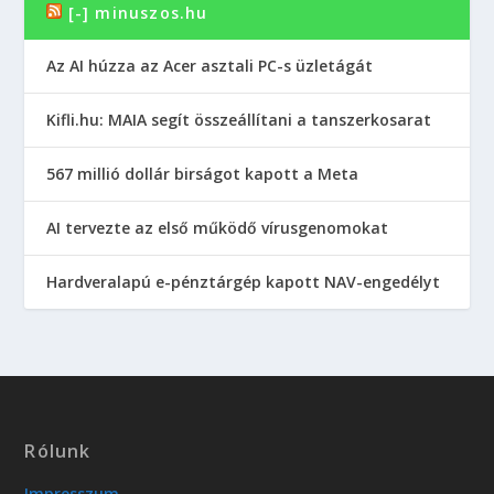
[-] minuszos.hu
Az AI húzza az Acer asztali PC-s üzletágát
Kifli.hu: MAIA segít összeállítani a tanszerkosarat
567 millió dollár birságot kapott a Meta
AI tervezte az első működő vírusgenomokat
Hardveralapú e-pénztárgép kapott NAV-engedélyt
Rólunk
Impresszum