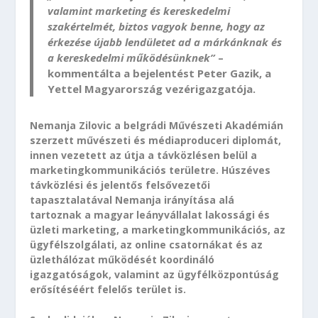
valamint marketing és kereskedelmi
szakértelmét, biztos vagyok benne, hogy az
érkezése újabb lendületet ad a márkánknak és
a kereskedelmi működésünknek”
–
kommentálta a bejelentést Peter Gazik, a
Yettel Magyarország vezérigazgatója.
Nemanja Zilovic a belgrádi Művészeti Akadémián
szerzett művészeti és médiaproduceri diplomát,
innen vezetett az útja a távközlésen belül a
marketingkommunikációs területre. Húszéves
távközlési és jelentős felsővezetői
tapasztalatával Nemanja irányítása alá
tartoznak a magyar leányvállalat lakossági és
üzleti marketing, a marketingkommunikációs, az
ügyfélszolgálati, az online csatornákat és az
üzlethálózat működését koordináló
igazgatóságok, valamint az ügyfélközpontúság
erősítéséért felelős terület is.