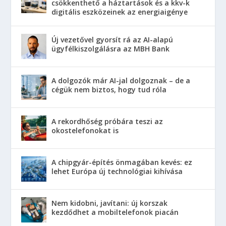
csökkenthető a háztartások és a kkv-k
digitális eszközeinek az energiaigénye
Új vezetővel gyorsít rá az AI-alapú
ügyfélkiszolgálásra az MBH Bank
A dolgozók már AI-jal dolgoznak – de a
cégük nem biztos, hogy tud róla
A rekordhőség próbára teszi az
okostelefonokat is
A chipgyár-építés önmagában kevés: ez
lehet Európa új technológiai kihívása
Nem kidobni, javítani: új korszak
kezdődhet a mobiltelefonok piacán