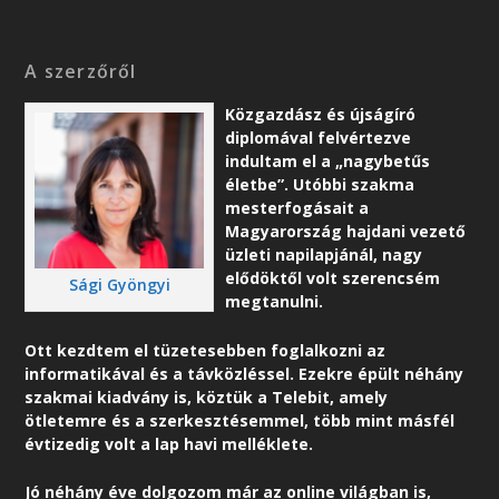
A szerzőről
Közgazdász és újságíró
diplomával felvértezve
indultam el a „nagybetűs
életbe”. Utóbbi szakma
mesterfogásait a
Magyarország hajdani vezető
üzleti napilapjánál, nagy
elődöktől volt szerencsém
Sági Gyöngyi
megtanulni.
Ott kezdtem el tüzetesebben foglalkozni az
informatikával és a távközléssel. Ezekre épült néhány
szakmai kiadvány is, köztük a Telebit, amely
ötletemre és a szerkesztésemmel, több mint másfél
évtizedig volt a lap havi melléklete.
Jó néhány éve dolgozom már az online világban is,