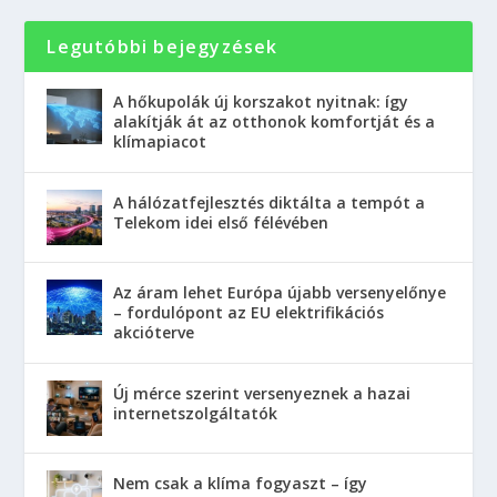
Legutóbbi bejegyzések
A hőkupolák új korszakot nyitnak: így
alakítják át az otthonok komfortját és a
klímapiacot
A hálózatfejlesztés diktálta a tempót a
Telekom idei első félévében
Az áram lehet Európa újabb versenyelőnye
– fordulópont az EU elektrifikációs
akcióterve
Új mérce szerint versenyeznek a hazai
internetszolgáltatók
Nem csak a klíma fogyaszt – így