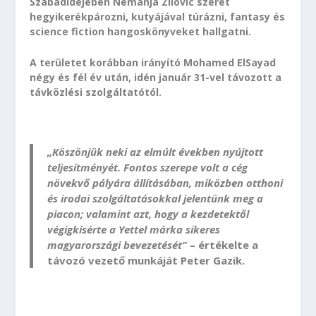
Szabadidejében Nemanja Zilovic szeret
hegyikerékpározni, kutyájával túrázni, fantasy és
science fiction hangoskönyveket hallgatni.
A területet korábban irányító Mohamed ElSayad
négy és fél év után, idén január 31-vel távozott a
távközlési szolgáltatótól.
„Köszönjük neki az elmúlt években nyújtott
teljesítményét. Fontos szerepe volt a cég
növekvő pályára állításában, miközben otthoni
és irodai szolgáltatásokkal jelentünk meg a
piacon; valamint azt, hogy a kezdetektől
végigkísérte a Yettel márka sikeres
magyarországi bevezetését”
– értékelte a
távozó vezető munkáját Peter Gazik.