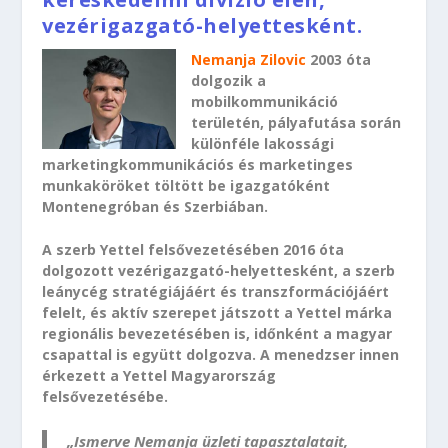
vezérigazgató-helyettesként.
Nemanja Zilovic
2003 óta
dolgozik a
mobilkommunikáció
területén, pályafutása során
különféle lakossági
marketingkommunikációs és marketinges
munkaköröket töltött be igazgatóként
Montenegróban és Szerbiában.
A szerb Yettel felsővezetésében 2016 óta
dolgozott vezérigazgató-helyettesként, a szerb
leánycég stratégiájáért és transzformációjáért
felelt, és aktív szerepet játszott a Yettel márka
regionális bevezetésében is, időnként a magyar
csapattal is együtt dolgozva. A menedzser innen
érkezett a Yettel Magyarország
felsővezetésébe.
„Ismerve Nemanja üzleti tapasztalatait,