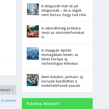
A dolgozók már AI-jal
dolgoznak – de a cégük
nem biztos, hogy tud róla
A rekordhőség próbára
teszi az okostelefonokat
is
A chipgyár-építés
önmagában kevés: ez
lehet Európa új
technológiai kihívása
Nem kidobni, javítani: új
korszak kezdődhet a
mobiltelefonok piacán
etkező
et a Lenovo
Kövess minket!