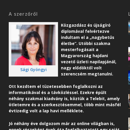
A szerzőről
Közgazdász és újságíró
diplomával felvértezve
indultam el a „nagybetűs
életbe”. Utóbbi szakma
mesterfogásait a
Magyarország hajdani
vezető üzleti napilapjánál,
nagy elődöktől volt
Sági Gyöngyi
szerencsém megtanulni.
Ott kezdtem el tüzetesebben foglalkozni az
informatikával és a távközléssel. Ezekre épült
néhány szakmai kiadvány is, köztük a Telebit, amely
ötletemre és a szerkesztésemmel, több mint másfél
évtizedig volt a lap havi melléklete.
Jó néhány éve dolgozom már az online világban is,
ennek részeként é
vek óta foglalkoztatott egy saját