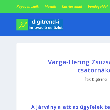
Képes mozaik
Mozaik
Karriervonal
Vendégoldal
Varga-Hering Zsuzsan
csatornáké
Írta:
Digitrendi
A járvány alatt az ügyfelek te