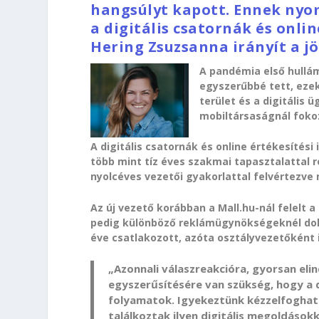
hangsúlyt kapott. Ennek nyo
a digitális csatornák és onli
Hering Zsuzsanna irányít a j
A pandémia első hullá
egyszerűbbé tett, ezek
terület és a digitális
mobiltársaságnál fokoz
A digitális csatornák és online értékesítés
több mint tíz éves szakmai tapasztalattal
nyolcéves vezetői gyakorlattal felvértezve
Az új vezető korábban a Mall.hu-nál felelt
pedig különböző reklámügynökségeknél dolg
éve csatlakozott, azóta osztályvezetőként i
„Azonnali válaszreakcióra, gyorsan elin
egyszerűsítésére van szükség, hogy a 
folyamatok. Igyekeztünk kézzelfogható
találkoztak ilyen digitális megoldáso