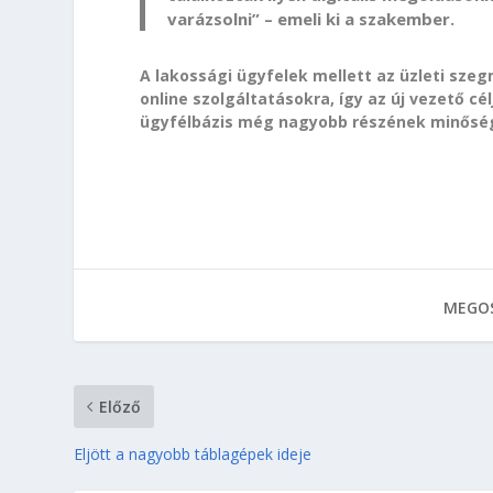
varázsolni” – emeli ki a szakember.
A lakossági ügyfelek mellett az üzleti szeg
online szolgáltatásokra, így az új vezető cé
ügyfélbázis még nagyobb részének minőségi 
MEGOS
Előző
Eljött a nagyobb táblagépek ideje