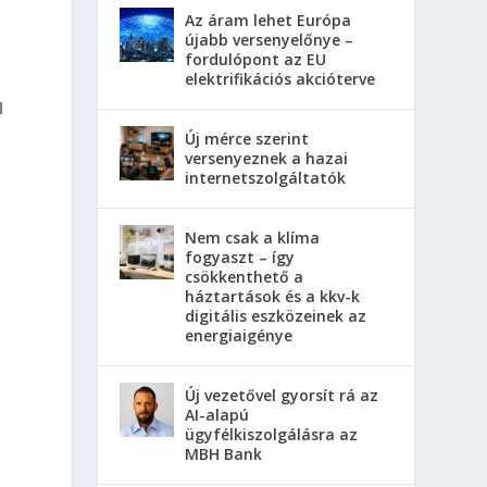
Az áram lehet Európa
újabb versenyelőnye –
fordulópont az EU
elektrifikációs akcióterve
l
Új mérce szerint
a
versenyeznek a hazai
internetszolgáltatók
Nem csak a klíma
fogyaszt – így
csökkenthető a
háztartások és a kkv-k
digitális eszközeinek az
energiaigénye
Új vezetővel gyorsít rá az
AI-alapú
ügyfélkiszolgálásra az
MBH Bank