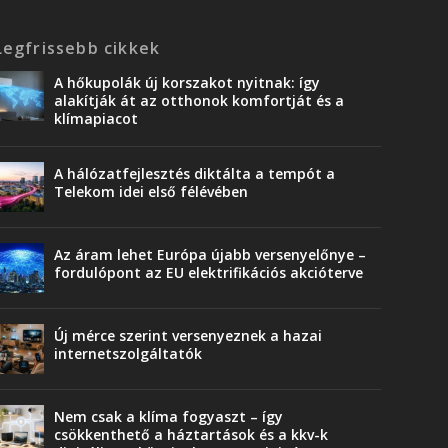
Legfrissebb cikkek
A hőkupolák új korszakot nyitnak: így
alakítják át az otthonok komfortját és a
klímapiacot
A hálózatfejlesztés diktálta a tempót a
Telekom idei első félévében
Az áram lehet Európa újabb versenyelőnye –
fordulópont az EU elektrifikációs akcióterve
Új mérce szerint versenyeznek a hazai
internetszolgáltatók
Nem csak a klíma fogyaszt – így
csökkenthető a háztartások és a kkv-k