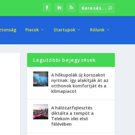
ztonság
Piacok
Startupok
Rólunk
Legutóbbi bejegyzések
A hőkupolák új korszakot
nyitnak: így alakítják át az
otthonok komfortját és a
klímapiacot
A hálózatfejlesztés
diktálta a tempót a
Telekom idei első
félévében