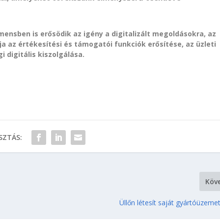
mensben is erősödik az igény a digitalizált megoldásokra, az
lja az értékesítési és támogatói funkciók erősítése, az üzleti
digitális kiszolgálása.
ZTÁS:
Köv
Üllőn létesít saját gyártóüzem