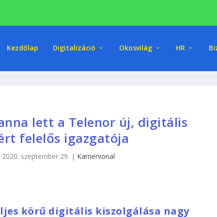
Kezdőlap
Digitalizáció
Okosvilág
HR
Bi
na lett a Telenor új, digitális
rt felelős igazgatója
|
2020. szeptember 29.
|
Karriervonal
ljes körű digitális kiszolgálása nagy