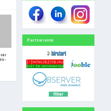
Partnereink
tér
tic-