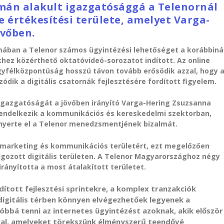
mán alakult igazgatósággá a Telenornál
ne értékesítési területe, amelyet Varga-
övőben.
mában a Telenor számos ügyintézési lehetőséget a korábbiná
hez közérthető oktatóvideó-sorozatot indított. Az online
 ügyfélközpontúság hosszú távon tovább erősödik azzal, hogy 
ódik a digitális csatornák fejlesztésére fordított figyelem.
i igazgatóságát a jövőben irányító Varga-Hering Zsuzsanna
 rendelkezik a kommunikációs és kereskedelmi szektorban,
 nyerte el a Telenor menedzsmentjének bizalmát.
 a marketing és kommunikációs területért, ezt megelőzően
ozott digitális területen. A Telenor Magyarországhoz négy
rányította a most átalakított területet.
dított fejlesztési sprintekre, a komplex tranzakciók
digitális térben könnyen elvégezhetőek legyenek a
bbá tenni az internetes ügyintézést azoknak, akik először
kkal, amelyeket törekszünk élményszerű teendővé