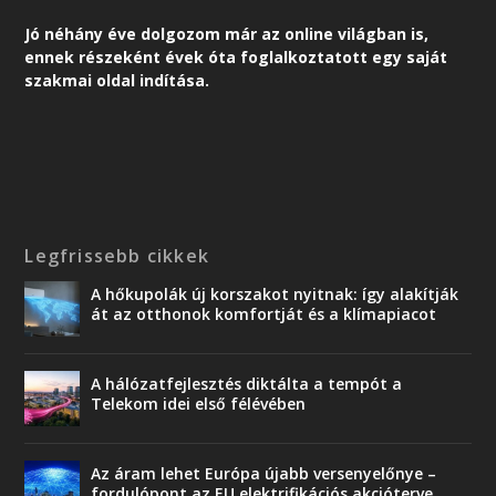
Jó néhány éve dolgozom már az online világban is,
ennek részeként é
vek óta foglalkoztatott egy saját
szakmai oldal indítása.
Legfrissebb cikkek
A hőkupolák új korszakot nyitnak: így alakítják
át az otthonok komfortját és a klímapiacot
A hálózatfejlesztés diktálta a tempót a
Telekom idei első félévében
Az áram lehet Európa újabb versenyelőnye –
fordulópont az EU elektrifikációs akcióterve