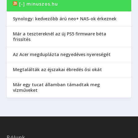
[-] minuszos.hu
Synology: kedvezőbb árú neo+ NAS-ok érkeznek
Már a tesztereknél az új PS5 firmware béta
frissítés
Az Acer megduplázta negyedéves nyereségét
Megtalálták az éjszakai ébredés ősi okát
Már egy tucat államban támadtak meg
vízműveket
Rólunk