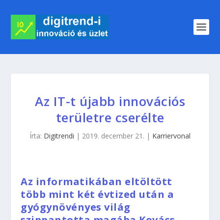
Az IT-t újabb innovációs
területre cserélte
Írta:
Digitrendi
|
2019. december 21.
|
Karriervonal
Az informatikában eltöltött
több mint két évtized után a
gyógynövényes világ
szippantotta magába Kovács