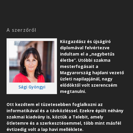
A szerzőről
Közgazdász és újságíró
diplomával felvértezve
indultam el a „nagybetűs
életbe”. Utóbbi szakma
mesterfogásait a
Magyarország hajdani vezető
üzleti napilapjánál, nagy
elődöktől volt szerencsém
Sági Gyöngyi
megtanulni.
Ott kezdtem el tüzetesebben foglalkozni az
informatikával és a távközléssel. Ezekre épült néhány
szakmai kiadvány is, köztük a Telebit, amely
ötletemre és a szerkesztésemmel, több mint másfél
évtizedig volt a lap havi melléklete.