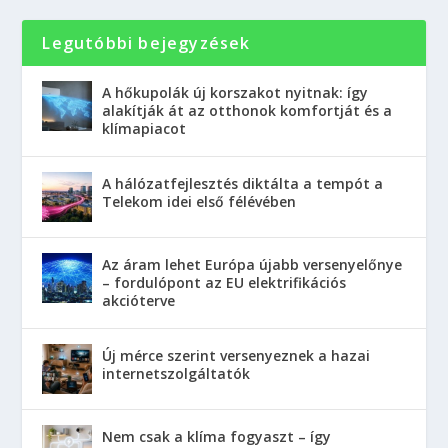
Legutóbbi bejegyzések
A hőkupolák új korszakot nyitnak: így
alakítják át az otthonok komfortját és a
klímapiacot
A hálózatfejlesztés diktálta a tempót a
Telekom idei első félévében
Az áram lehet Európa újabb versenyelőnye
– fordulópont az EU elektrifikációs
akcióterve
Új mérce szerint versenyeznek a hazai
internetszolgáltatók
Nem csak a klíma fogyaszt – így