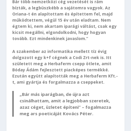
Bár több nemzetközi cég vezetését is rám
bízták, a legbüszkébb a sajátomra vagyok. Az
Oriana-t én alapítottam és építettem fel, majd
működtettem, végül 15 év után eladtam. Nem
égtem ki, nem akartam iparági váltást, csak egy
kicsit megállni, elgondolkodni, hogy hogyan
tovább. Ezt mindenkinek javaslom.”
A szakember az informatika mellett tíz évig
dolgozott egy k+f cégnek a Codi Zrt-nek is. Itt
született meg a Herbaferm csepp ötlete, amit
Bóday Ádám fejlesztett piacképes termékké.
Ezután együtt alapították meg a Herbaferm Kft.-
t, ami gyártja és forgalmazza a cseppeket.
„Bár más iparágban, de újra azt
csinálhattam, amit a legjobban szeretek,
azaz céget, üzletet építeni” – fogalmazza
meg ars poeticáját Kovács Péter.