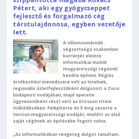
Pétert, aki egy gyógycseppet
fejlesztő és forgalmazó cég
társtulajdonosa, egyben vezetője
lett.
A villamosmérnök
végzettségű szakember
karrierjét eleinte
informatikai multik
magyarországi cégeinél
kezdte építeni. Régiós
értékesítési menedzsere volt az Intelnek,
regionális üzletfejlesztőként dolgozott a Cisco
budapesti irodájában, majd operatív
ügyvezetőként részt vett az Ericsson itteni
működésében. Felépítette és 5 évig vezette a
Verizon magyarországi irodáját, mielőtt az első
saját cégének az építésébe fogott volna.
„Az informatikában rengeteg dolgot tanultam.