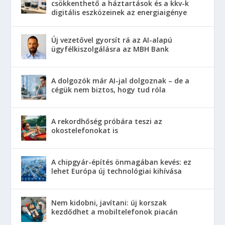
csökkenthető a háztartások és a kkv-k
digitális eszközeinek az energiaigénye
Új vezetővel gyorsít rá az AI-alapú
ügyfélkiszolgálásra az MBH Bank
A dolgozók már AI-jal dolgoznak – de a
cégük nem biztos, hogy tud róla
A rekordhőség próbára teszi az
okostelefonokat is
A chipgyár-építés önmagában kevés: ez
lehet Európa új technológiai kihívása
Nem kidobni, javítani: új korszak
kezdődhet a mobiltelefonok piacán