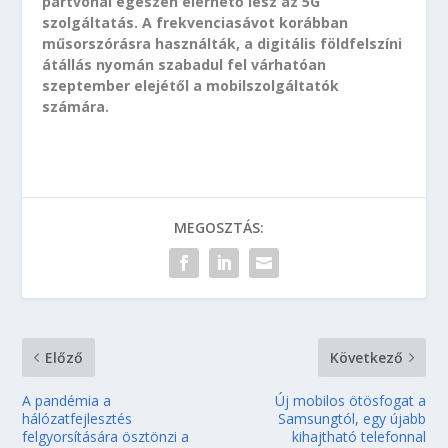
partvonal egészén elérhető lesz az 5G
szolgáltatás. A frekvenciasávot korábban
műsorszórásra használták, a digitális földfelszíni
átállás nyomán szabadul fel várhatóan
szeptember elejétől a mobilszolgáltatók
számára.
MEGOSZTÁS:
Előző
Következő
A pandémia a
Új mobilos ötösfogat a
hálózatfejlesztés
Samsungtól, egy újabb
felgyorsítására ösztönzi a
kihajtható telefonnal