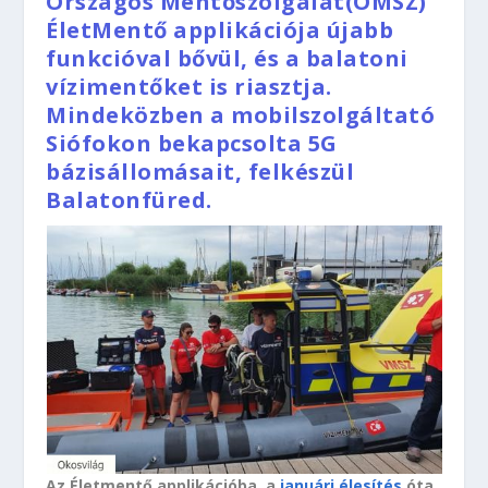
Országos Mentőszolgálat(OMSZ)
ÉletMentő applikációja újabb
funkcióval bővül, és a balatoni
vízimentőket is riasztja.
Mindeközben a mobilszolgáltató
Siófokon bekapcsolta 5G
bázisállomásait, felkészül
Balatonfüred.
Az Életmentő applikációba, a
januári élesítés
óta