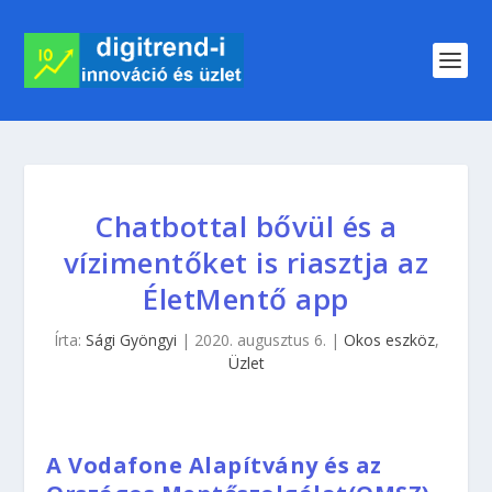
Chatbottal bővül és a
vízimentőket is riasztja az
ÉletMentő app
Írta:
Sági Gyöngyi
|
2020. augusztus 6.
|
Okos eszköz
,
Üzlet
A Vodafone Alapítvány és az