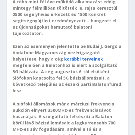
A több mint fél éve működő alkalmazást eddig
mintegy félmillióan töltötték le, rajta keresztül
2500 segélyhívás érkezett és 1500 konkrét
segítségnyújtást eredményezett – hangzott el
az újdonságokat bemutató balatoni
tájékoztatón.
Ezen az eseményen jelentette be Budai J. Gergő a
Vodafone Magyarország vezérigazgató-
helyettese, hogy a cég
korábbi terveinek
megfelelően a Balatonhoz is elért a szolgáltató
5G hálózata. A cég augusztus 6-tól elsőként
Siófokon kapcsolta fel 5G bázisállomásait, a
következő település az északi parti Balatonfüred
lesz.
A siófoki állomások már a márciusi frekvencia
aukción elnyert 3500MHz-es frekvenciasávot
használják. A szolgáltató felkészíti a Balaton
körül lévő bázisállomásait a legkurrensebb 700
MHz-es sáv fogadására, amivel a tó és a