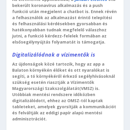
bekerült koronavírus alkalmazás és a push
funkció után megjelent a chatbot is. Ennek révén
a felhasználók az alkalmazást érintő telepítési
és felhasználási kérdésekben gyorsabban és
hatékonyabban tudnak megfelelő válaszhoz
jutni, a funkció kérdezz-felelek formában az
elsősegélynyújtás folyamatát is támogatja.
Digitalizálódnak a vízimentők is
Az újdonságok közé tartozik, hogy az app a
Balaton környékén élőket és ott nyaralókat is
segíti, a tó környékéről érkező segélyhívásoknál
szükség esetén riasztják a Vízimentők
Magyarországi Szakszolgálatát(VMSZ) is.
Utóbbiak mentési rendszere időközben
digitalizálódott, ehhez az OMSZ-tól kaptak
tableteket, amelyek gyorsítják a kommunikációt
és felváltják az eddigi papír alapú mentési
adminisztrációt.