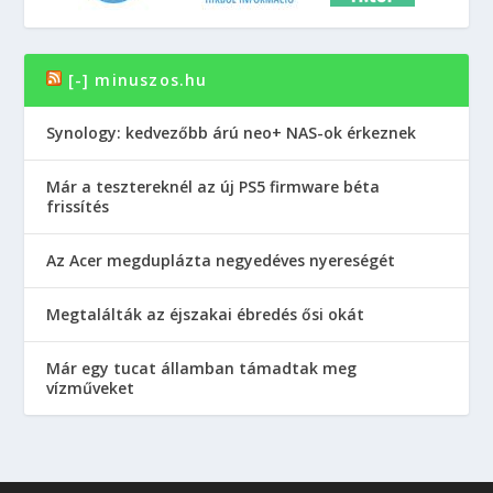
[-] minuszos.hu
Synology: kedvezőbb árú neo+ NAS-ok érkeznek
Már a tesztereknél az új PS5 firmware béta
frissítés
Az Acer megduplázta negyedéves nyereségét
Megtalálták az éjszakai ébredés ősi okát
Már egy tucat államban támadtak meg
vízműveket