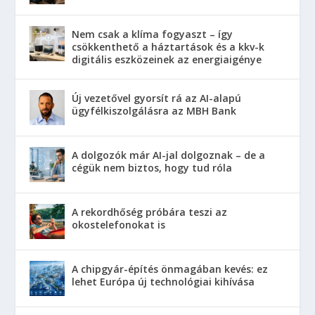
Nem csak a klíma fogyaszt – így
csökkenthető a háztartások és a kkv-k
digitális eszközeinek az energiaigénye
Új vezetővel gyorsít rá az AI-alapú
ügyfélkiszolgálásra az MBH Bank
A dolgozók már AI-jal dolgoznak – de a
cégük nem biztos, hogy tud róla
A rekordhőség próbára teszi az
okostelefonokat is
A chipgyár-építés önmagában kevés: ez
lehet Európa új technológiai kihívása