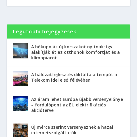
Legutóbbi bejegyzések
A hőkupolák új korszakot nyitnak: így
alakítják át az otthonok komfortját és a
klímapiacot
A hálózatfejlesztés diktálta a tempót a
Telekom idei első félévében
Az áram lehet Európa újabb versenyelőnye
– fordulópont az EU elektrifikációs
akcióterve
Új mérce szerint versenyeznek a hazai
internetszolgáltatók