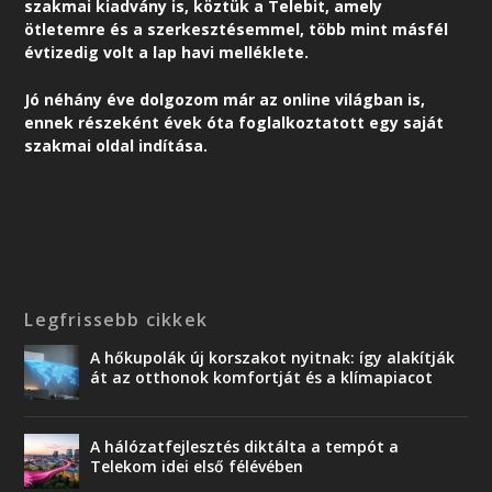
szakmai kiadvány is, köztük a Telebit, amely
ötletemre és a szerkesztésemmel, több mint másfél
évtizedig volt a lap havi melléklete.
Jó néhány éve dolgozom már az online világban is,
ennek részeként é
vek óta foglalkoztatott egy saját
szakmai oldal indítása.
Legfrissebb cikkek
A hőkupolák új korszakot nyitnak: így alakítják
át az otthonok komfortját és a klímapiacot
A hálózatfejlesztés diktálta a tempót a
Telekom idei első félévében