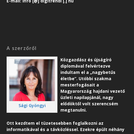
E-mail: info [@] digitrendi [.] hu
A szerzőről
Közgazdász és újságíró
diplomával felvértezve
indultam el a „nagybetűs
életbe”. Utóbbi szakma
mesterfogásait a
Magyarország hajdani vezető
üzleti napilapjánál, nagy
elődöktől volt szerencsém
Sági Gyöngyi
megtanulni.
Ott kezdtem el tüzetesebben foglalkozni az
informatikával és a távközléssel. Ezekre épült néhány