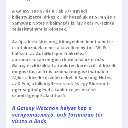
A Galaxy Tab S7 és a Tab S7+ egyedi
billentyűzettel érkezik , jár hozzájuk az S Pen és a
Samsung Notes alkalmazás is, így akár PC-szintű
teljesítményre is képesek.
Az új tabletekkel még könnyebben lehet a netre
csatlakozni. Ha nincs a közelben nyitott Wi-Fi
hálózat, az AutoHotspot funkcióval
automatikusan megosztható a hálózat más
Galaxy eszközökkel a tableten keresztül. A közeli
megosztással itt is azonnal megoszthatóak a
fájlok a közeli készülékekkel. A Samsung Notes,
az S Pen, a billentyűzetes tok és egy Bluetooth
egér segítségével a tablet teljes értékű
számítógéppé alakítható.
A Galaxy Watchon helyet kap a
vérnyomásmérő, bab formában tér
vissza a Buds