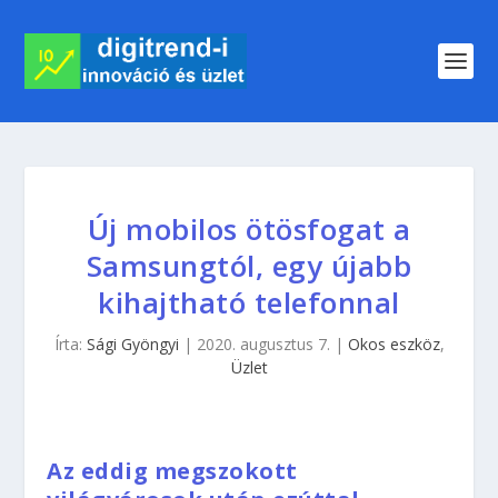
Új mobilos ötösfogat a
Samsungtól, egy újabb
kihajtható telefonnal
Írta:
Sági Gyöngyi
|
2020. augusztus 7.
|
Okos eszköz
,
Üzlet
Az eddig megszokott