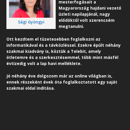
mesterfogásait a
Magyarország hajdani vezető
üzleti napilapjánál, nagy
elődöktől volt szerencsém
Sági Gyöngyi
megtanulni.
Ott kezdtem el tüzetesebben foglalkozni az
informatikával és a távközléssel. Ezekre épült néhány
szakmai kiadvány is, köztük a Telebit, amely
ötletemre és a szerkesztésemmel, több mint másfél
évtizedig volt a lap havi melléklete.
Jó néhány éve dolgozom már az online világban is,
ennek részeként é
vek óta foglalkoztatott egy saját
szakmai oldal indítása.