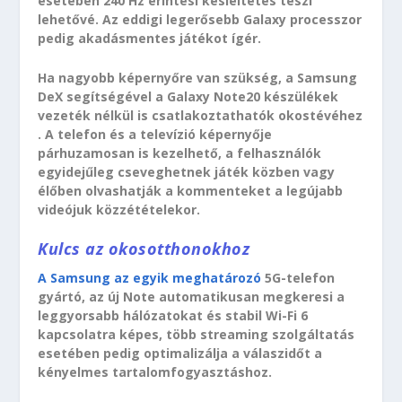
esetében 240 Hz érintési késleltetés teszi
lehetővé. Az eddigi legerősebb Galaxy processzor
pedig akadásmentes játékot ígér.
Ha nagyobb képernyőre van szükség, a Samsung
DeX segítségével a Galaxy Note20 készülékek
vezeték nélkül is csatlakoztathatók okostévéhez
. A telefon és a televízió képernyője
párhuzamosan is kezelhető, a felhasználók
egyidejűleg cseveghetnek játék közben vagy
élőben olvashatják a kommenteket a legújabb
videójuk közzétételekor.
Kulcs az okosotthonokhoz
A Samsung az egyik meghatározó
5G-telefon
gyártó, az új Note automatikusan megkeresi a
leggyorsabb hálózatokat és stabil Wi-Fi 6
kapcsolatra képes, több streaming szolgáltatás
esetében pedig optimalizálja a válaszidőt a
kényelmes tartalomfogyasztáshoz.