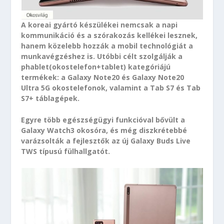
A koreai gyártó készülékei nemcsak a napi
kommunikáció és a szórakozás kellékei lesznek,
hanem közelebb hozzák a mobil technológiát a
munkavégzéshez is. Utóbbi célt szolgálják a
phablet(okostelefon+tablet) kategóriájú
termékek: a Galaxy Note20 és Galaxy Note20
Ultra 5G okostelefonok, valamint a Tab S7 és Tab
S7+ táblagépek.
Egyre több egészségügyi funkcióval bővült a
Galaxy Watch3 okosóra, és még diszkrétebbé
varázsolták a fejlesztők az új Galaxy Buds Live
TWS típusú fülhallgatót.