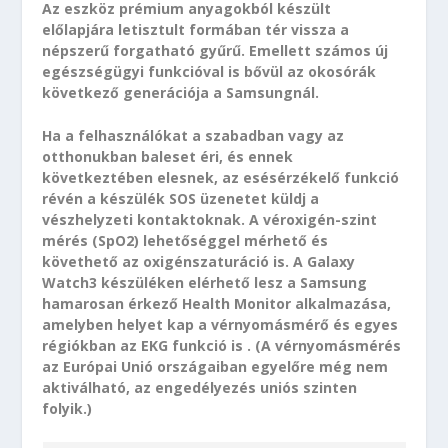
Az eszköz prémium anyagokból készült
előlapjára letisztult formában tér vissza a
népszerű forgatható gyűrű. Emellett számos új
egészségügyi funkcióval is bővül az okosórák
következő generációja a Samsungnál.
Ha a felhasználókat a szabadban vagy az
otthonukban baleset éri, és ennek
következtében elesnek, az esésérzékelő funkció
révén a készülék SOS üzenetet küldj a
vészhelyzeti kontaktoknak. A véroxigén-szint
mérés (SpO2) lehetőséggel mérhető és
követhető az oxigénszaturáció is. A Galaxy
Watch3 készüléken elérhető lesz a Samsung
hamarosan érkező Health Monitor alkalmazása,
amelyben helyet kap a vérnyomásmérő és egyes
régiókban az EKG funkció is . (A vérnyomásmérés
az Európai Unió országaiban egyelőre még nem
aktiválható, az engedélyezés uniós szinten
folyik.)