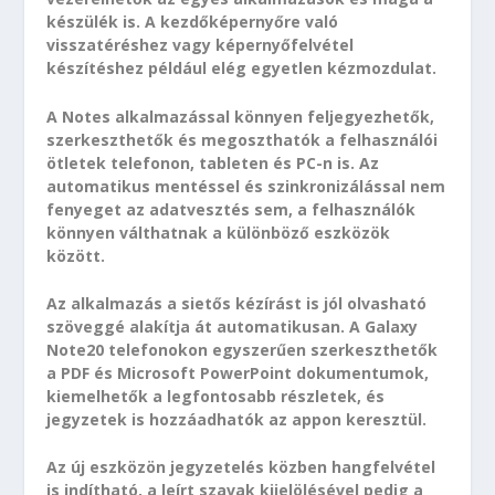
készülék is. A kezdőképernyőre való
visszatéréshez vagy képernyőfelvétel
készítéshez például elég egyetlen kézmozdulat.
A Notes alkalmazással könnyen feljegyezhetők,
szerkeszthetők és megoszthatók a felhasználói
ötletek telefonon, tableten és PC-n is. Az
automatikus mentéssel és szinkronizálással nem
fenyeget az adatvesztés sem, a felhasználók
könnyen válthatnak a különböző eszközök
között.
Az alkalmazás a sietős kézírást is jól olvasható
szöveggé alakítja át automatikusan. A Galaxy
Note20 telefonokon egyszerűen szerkeszthetők
a PDF és Microsoft PowerPoint dokumentumok,
kiemelhetők a legfontosabb részletek, és
jegyzetek is hozzáadhatók az appon keresztül.
Az új eszközön jegyzetelés közben hangfelvétel
is indítható, a leírt szavak kijelölésével pedig a