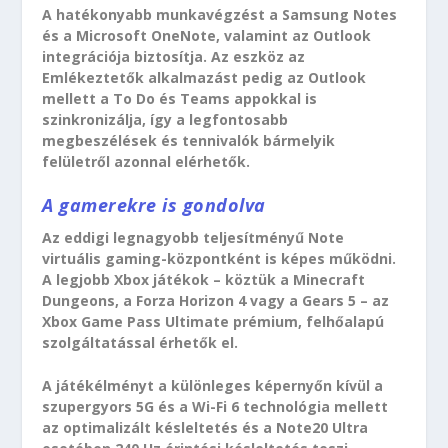
A hatékonyabb munkavégzést a Samsung Notes
és a Microsoft OneNote, valamint az Outlook
integrációja biztosítja. Az eszköz az
Emlékeztetők alkalmazást pedig az Outlook
mellett a To Do és Teams appokkal is
szinkronizálja, így a legfontosabb
megbeszélések és tennivalók bármelyik
felületről azonnal elérhetők.
A gamerekre is gondolva
Az eddigi legnagyobb teljesítményű Note
virtuális gaming-központként is képes működni.
A legjobb Xbox játékok – köztük a Minecraft
Dungeons, a Forza Horizon 4 vagy a Gears 5 – az
Xbox Game Pass Ultimate prémium, felhőalapú
szolgáltatással érhetők el.
A játékélményt a különleges képernyőn kívül a
szupergyors 5G és a Wi-Fi 6 technológia mellett
az optimalizált késleltetés és a Note20 Ultra