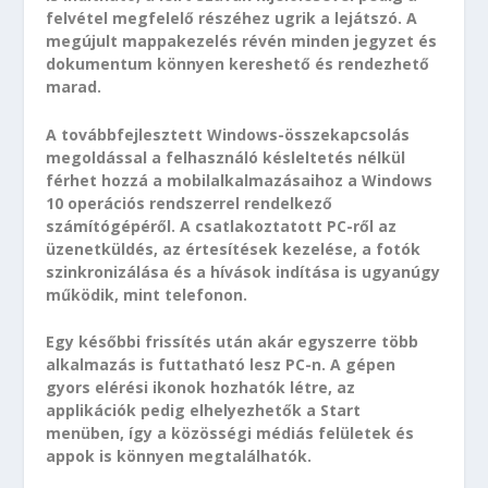
felvétel megfelelő részéhez ugrik a lejátszó. A
megújult mappakezelés révén minden jegyzet és
dokumentum könnyen kereshető és rendezhető
marad.
A továbbfejlesztett Windows-összekapcsolás
megoldással a felhasználó késleltetés nélkül
férhet hozzá a mobilalkalmazásaihoz a Windows
10 operációs rendszerrel rendelkező
számítógépéről. A csatlakoztatott PC-ről az
üzenetküldés, az értesítések kezelése, a fotók
szinkronizálása és a hívások indítása is ugyanúgy
működik, mint telefonon.
Egy későbbi frissítés után akár egyszerre több
alkalmazás is futtatható lesz PC-n. A gépen
gyors elérési ikonok hozhatók létre, az
applikációk pedig elhelyezhetők a Start
menüben, így a közösségi médiás felületek és
appok is könnyen megtalálhatók.