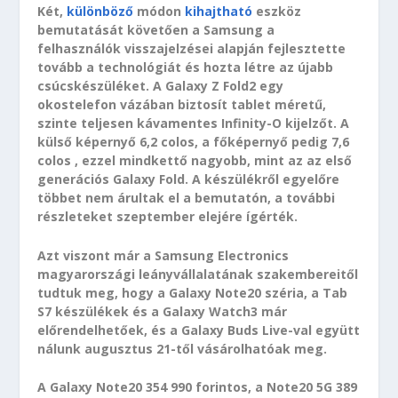
Két,
különböző
módon
kihajtható
eszköz
bemutatását követően a Samsung a
felhasználók visszajelzései alapján fejlesztette
tovább a technológiát és hozta létre az újabb
csúcskészüléket. A Galaxy Z Fold2 egy
okostelefon vázában biztosít tablet méretű,
szinte teljesen kávamentes Infinity-O kijelzőt. A
külső képernyő 6,2 colos, a főképernyő pedig 7,6
colos , ezzel mindkettő nagyobb, mint az az első
generációs Galaxy Fold. A készülékről egyelőre
többet nem árultak el a bemutatón, a további
részleteket szeptember elejére ígérték.
Azt viszont már a Samsung Electronics
magyarországi leányvállalatának szakembereitől
tudtuk meg, hogy a Galaxy Note20 széria, a Tab
S7 készülékek és a Galaxy Watch3 már
előrendelhetőek, és a Galaxy Buds Live-val együtt
nálunk augusztus 21-től vásárolhatóak meg.
A Galaxy Note20 354 990 forintos, a Note20 5G 389