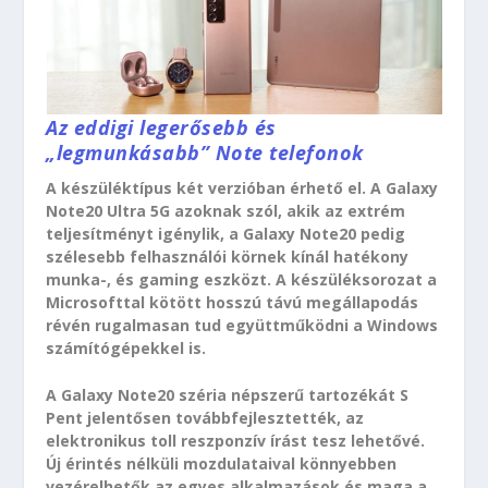
Az eddigi legerősebb és
„legmunkásabb” Note telefonok
A készüléktípus két verzióban érhető el. A Galaxy
Note20 Ultra 5G azoknak szól, akik az extrém
teljesítményt igénylik, a Galaxy Note20 pedig
szélesebb felhasználói körnek kínál hatékony
munka-, és gaming eszközt. A készüléksorozat a
Microsofttal kötött hosszú távú megállapodás
révén rugalmasan tud együttműködni a Windows
számítógépekkel is.
A Galaxy Note20 széria népszerű tartozékát S
Pent jelentősen továbbfejlesztették, az
elektronikus toll reszponzív írást tesz lehetővé.
Új érintés nélküli mozdulataival könnyebben
vezérelhetők az egyes alkalmazások és maga a