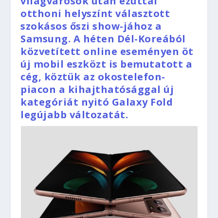
világvárosok után ezúttal
otthoni helyszínt választott
szokásos őszi show-jához a
Samsung. A héten Dél-Koreából
közvetített online eseményen öt
új mobil eszközt is bemutatott a
cég, köztük az okostelefon-
piacon a kihajthatósággal új
kategóriát nyitó Galaxy Fold
legújabb változatát.