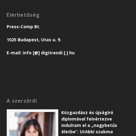
Elérhetőség
Press-Comp Bt.
1025 Budapest, Utas u. 9.
E-mail: info [@] digitrendi [.] hu
A szerzőről
Közgazdász és újságíró
diplomával felvértezve
indultam el a „nagybetűs
életbe”. Utóbbi szakma