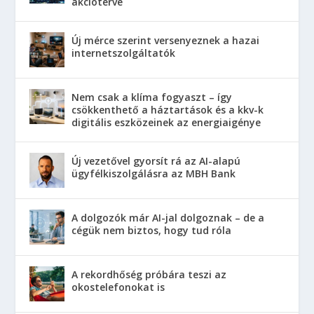
akcióterve
Új mérce szerint versenyeznek a hazai
internetszolgáltatók
Nem csak a klíma fogyaszt – így
csökkenthető a háztartások és a kkv-k
digitális eszközeinek az energiaigénye
Új vezetővel gyorsít rá az AI-alapú
ügyfélkiszolgálásra az MBH Bank
A dolgozók már AI-jal dolgoznak – de a
cégük nem biztos, hogy tud róla
A rekordhőség próbára teszi az
okostelefonokat is