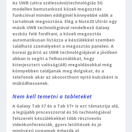
Az UWB (ultra szélessávú)technológiás 5G
modellen bemutatkozó közeli megosztás
funkcióval minden eddiginél könnyebbé válik a
tartalmak megosztása. Elég a Note20 Ultrát egy
másik UWB technológiával rendelkező Galaxy
eszköz felé fordítani, a közeli megosztás
automatikusan listázza a készülékkel szemben
található személyeket a megosztás panelen. A
koreai gyártó az UWB technológiájával a jövőben
abban is segíti a felhasználókat, hogy
kiterjesztett valóság(AR) megoldásokkal még
könnyebben találjanak meg dolgokat, és a
telefonok akár az okosotthont nyitó kulcsként is
működhessenek.
Nem kell temetni a tableteket
A Galaxy Tab S7 és a Tab S7+ is ezt támasztja alá,
a legújabb processzorral és 5G technológiával
felszerelt készülékekkel több résztvevős
videókonferenciák, gyors letöltések és jó
minőségű streamek érhetők el.