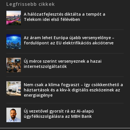
Legfrissebb cikkek
A hálózatfejlesztés diktálta a tempót a
Telekom idei első félévében
Az áram lehet Európa újabb versenyelőnye –
fordulópont az EU elektrifikációs akcióterve
Új mérce szerint versenyeznek a hazai
internetszolgáltatók
Nem csak a klíma fogyaszt – így csökkenthető a
háztartások és a kkv-k digitális eszközeinek az
energiaigénye
Új vezetővel gyorsít rá az AI-alapú
ügyfélkiszolgálásra az MBH Bank