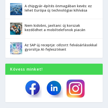
A chipgyár-építés önmagában kevés: ez
lehet Európa új technológiai kihívása
Nem kidobni, javítani: új korszak
kezdődhet a mobiltelefonok piacán
Az SAP új receptje: célzott felvásárlásokkal
gyorsítja AI-fejlesztéseit
Kövess minket!