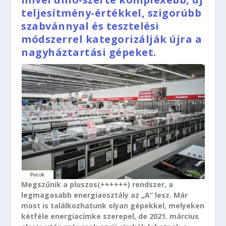
teljesítmény-értékkel, szigorúbb
szabvánnyal és tesztelési
módszerrel kategorizálják újra a
nagyháztartási gépeket.
Megszűnik a pluszos(++++++) rendszer, a
legmagasabb energiaosztály az „A” lesz. Már
most is találkozhatunk olyan gépekkel, melyeken
kétféle energiacímke szerepel, de 2021. március