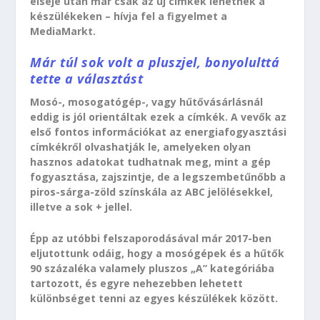
elseje után már csak az új címkék lehetnek a
készülékeken – hívja fel a figyelmet a
MediaMarkt.
Már túl sok volt a pluszjel, bonyolulttá
tette a választást
Mosó-, mosogatógép-, vagy hűtővásárlásnál
eddig is jól orientáltak ezek a címkék. A vevők az
első fontos információkat az energiafogyasztási
címkékről olvashatják le, amelyeken olyan
hasznos adatokat tudhatnak meg, mint a gép
fogyasztása, zajszintje, de a legszembetűnőbb a
piros-sárga-zöld színskála az ABC jelölésekkel,
illetve a sok + jellel.
Épp az utóbbi felszaporodásával már 2017-ben
eljutottunk odáig, hogy a mosógépek és a hűtők
90 százaléka valamely pluszos „A” kategóriába
tartozott, és egyre nehezebben lehetett
különbséget tenni az egyes készülékek között.