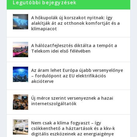
Legutóbbi bejegyzések
A hőkupolák új korszakot nyitnak: így
alakítják át az otthonok komfortját és a
klímapiacot
A hálózatfejlesztés diktálta a tempót a
Telekom idei első félévében
Az áram lehet Európa újabb versenyelőnye
– fordulópont az EU elektrifikációs
akcióterve
Új mérce szerint versenyeznek a hazai
internetszolgáltatók
Nem csak a klíma fogyaszt – így
csökkenthető a háztartások és a kkv-k
digitális eszközeinek az energiaigénye