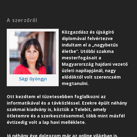
A szerzőről
Közgazdász és újságíró
diplomával felvértezve
indultam el a „nagybetűs
életbe”. Utóbbi szakma
mesterfogásait a
Magyarország hajdani vezető
üzleti napilapjánál, nagy
elődöktől volt szerencsém
Sági Gyöngyi
megtanulni.
Ott kezdtem el tüzetesebben foglalkozni az
informatikával és a távközléssel. Ezekre épült néhány
szakmai kiadvány is, köztük a Telebit, amely
ötletemre és a szerkesztésemmel, több mint másfél
évtizedig volt a lap havi melléklete.
Jó néhány éve dolgozom már az online világban is,