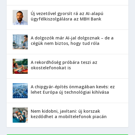
Új vezetővel gyorsít rá az AI-alapú
ügyfélkiszolgálásra az MBH Bank
A dolgozók már AI-jal dolgoznak – de a
cégük nem biztos, hogy tud róla
A rekordhőség próbára teszi az
okostelefonokat is
A chipgyár-építés önmagában kevés: ez
lehet Európa új technológiai kihívása
Nem kidobni, javítani: új korszak
kezdődhet a mobiltelefonok piacán