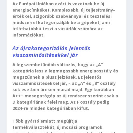
Az Európai Unióban ezért is vezetnek be új
energiacímkéket. Komplexebb, új teljesítmény-
értékkel, szigorúbb szabvánnyal és tesztelési
módszerrel kategorizálják be a gépeket, ami
átláthatóbbá teszi a vásárlók számára az
információkat.
Az újrakategorizálás jelentős
visszaminősítésekkel jár
A legszembetűnőbb változás, hogy az „A”
kategória lesz a legmagasabb energiaosztály és
megszűnnek a plusz jelzések. Ez jelentős
visszaminősítésekkel jár, – az „A” és „B” osztály
sok esetben üresen marad majd. Egy korábban
A+++ mosogatógép az új rendszer szerint csak a
D kategóriának felel meg. Az F osztály pedig
2024-re minden kategóriában kifut.
Több gyártó emiatt megújítja
termékválasztékát, új mosási programok