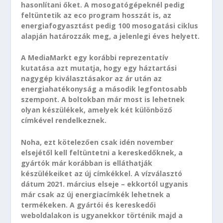
hasonlítani őket. A mosogatógépeknél pedig
feltüntetik az eco program hosszát is, az
energiafogyasztást pedig 100 mosogatási ciklus
alapján határozzák meg, a jelenlegi éves helyett.
A MediaMarkt egy korábbi reprezentatív
kutatása azt mutatja, hogy egy háztartási
nagygép kiválasztásakor az ár után az
energiahatékonyság a második legfontosabb
szempont. A boltokban már most is lehetnek
olyan készülékek, amelyek két különböző
címkével rendelkeznek.
Noha, ezt kötelezően csak idén november
elsejétől kell feltüntetni a kereskedőknek, a
gyártók már korábban is elláthatják
készülékeiket az új címkékkel. A vízválasztó
dátum 2021. március elseje – ekkortól ugyanis
már csak az új energiacímkék lehetnek a
termékeken. A gyártói és kereskedői
weboldalakon is ugyanekkor történik majd a