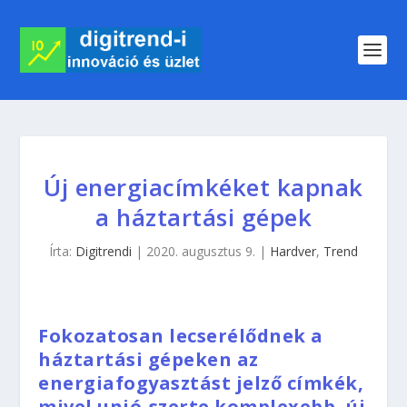
Új energiacímkéket kapnak
a háztartási gépek
Írta:
Digitrendi
|
2020. augusztus 9.
|
Hardver
,
Trend
Fokozatosan lecserélődnek a
háztartási gépeken az
energiafogyasztást jelző címkék,
mivel unió-szerte komplexebb, új