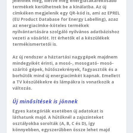
jelennek meg, illetve még energiatakarékosabb
termékek kerülhetnek be a kínálatba. Az új
címkéken megjelenik egy QR-kód is, ami az EPREL
(EU Product Database for Energy Labelling), azaz
az energiacímke-köteles termékek
nyilvántartására szolgáló nyilvános adatbázishoz
vezeti a vásárlót. Itt érhetők el a készülékek
termékismertetői is.
Az új rendszer a háztartási nagygépek majdnem
mindegyikét érinti, a mosó-, mosogató- mosó-
szárító gépek, hűtőszekrények, fagyasztók és a
borhűtők mind új energiacímkét kapnak. Emellett
a TV készülékekre és lámpákra is vonatkozik a
változás.
Új minősítések is jönnek
Egyes kategóriák esetében új adatokat is
láthatunk majd. A hűtőknél a zajszinteket
osztályokba sorolták (A, B, C és D), így
könnyebben, egyszerűbben össze lehet majd