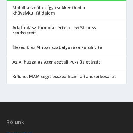
Mobilhasználat: Így csökkentheő a
khüvelykujjfájdalom
Adathalász támadás érte a Levi Strauss
rendszereit
Élesedik az AI-ipar szabályozása körüli vita
Az AI húzza az Acer asztali PC-s üzletágát
Kifli.hu: MAIA segít összeállítani a tanszerkosarat
Rólunk