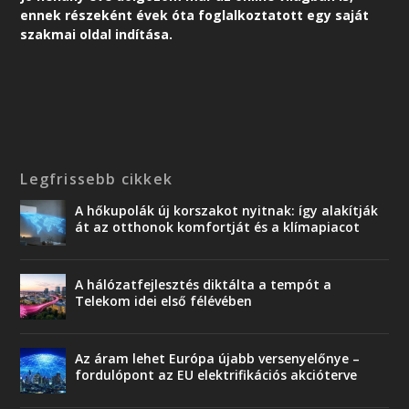
ennek részeként é
vek óta foglalkoztatott egy saját
szakmai oldal indítása.
Legfrissebb cikkek
A hőkupolák új korszakot nyitnak: így alakítják
át az otthonok komfortját és a klímapiacot
A hálózatfejlesztés diktálta a tempót a
Telekom idei első félévében
Az áram lehet Európa újabb versenyelőnye –
fordulópont az EU elektrifikációs akcióterve