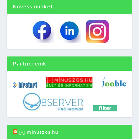
Kövess minket!
Partnereink
[-] minuszos.hu