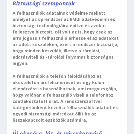
Biztonsági szempontok
A felhasználók adatainak védelme mellett,
amelyet az oprendszer az EMUI adatvédelmi és
biztonsági technológiáira építve és azokat
fejlesztve biztosít, cél volt az is, hogy csak az
arra jogosult felhasználó érhesse el az adatokat
az adott készüléken, ezért a rendszer biztosítja,
hogy minden készülék, illetve a tárolási,
adatátviteli és -tárolási folyamat biztonságos
legyen.
A felhasználók a telefon feloldásához az
okostelefon arcfelismerését és egy külön
ellenőrzést is használhatnak, ami megvizsgálja,
hogy valóban a felhasználó viseli a telefonhoz
csatlakoztatott órát. A rendszerszoftver
kategóriánként kezeli a felhasználók adatait és
egyedi biztonsági mércéket állít be az
összekapcsolt eszközök számára.
Új okosóra, láz- és vércukormérő