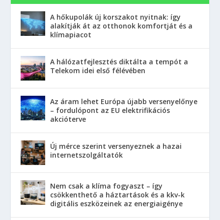
A hőkupolák új korszakot nyitnak: így
alakítják át az otthonok komfortját és a
klímapiacot
A hálózatfejlesztés diktálta a tempót a
Telekom idei első félévében
Az áram lehet Európa újabb versenyelőnye
– fordulópont az EU elektrifikációs
akcióterve
Új mérce szerint versenyeznek a hazai
internetszolgáltatók
Nem csak a klíma fogyaszt – így
csökkenthető a háztartások és a kkv-k
digitális eszközeinek az energiaigénye