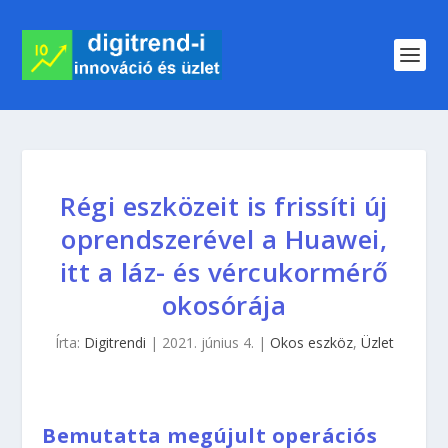
Régi eszközeit is frissíti új
oprendszerével a Huawei,
itt a láz- és vércukormérő
okosórája
Írta:
Digitrendi
|
2021. június 4.
|
Okos eszköz
,
Üzlet
Bemutatta megújult operációs