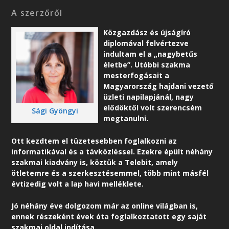
A szerzőről
Közgazdász és újságíró
diplomával felvértezve
indultam el a „nagybetűs
életbe”. Utóbbi szakma
mesterfogásait a
Magyarország hajdani vezető
üzleti napilapjánál, nagy
elődöktől volt szerencsém
Sági Gyöngyi
megtanulni.
Ott kezdtem el tüzetesebben foglalkozni az
informatikával és a távközléssel. Ezekre épült néhány
szakmai kiadvány is, köztük a Telebit, amely
ötletemre és a szerkesztésemmel, több mint másfél
évtizedig volt a lap havi melléklete.
Jó néhány éve dolgozom már az online világban is,
ennek részeként é
vek óta foglalkoztatott egy saját
szakmai oldal indítása.