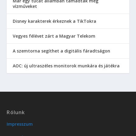
Már egy tucat államban támadtak meg
vízműveket
Disney karakterek érkeznek a TikTokra
Vegyes félévet zárt a Magyar Telekom
A szemtorna segíthet a digitális fáradtságon
AOC: új ultraszéles monitorok munkára és játékra
Rólunk
Impresszum