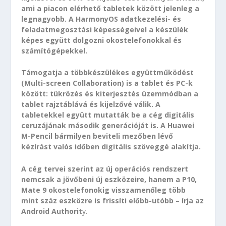
ami a piacon elérhető tabletek között jelenleg a
legnagyobb. A HarmonyOS adatkezelési- és
feladatmegosztási képességeivel a készülék
képes együtt dolgozni okostelefonokkal és
számítógépekkel.
Támogatja a többkészülékes együttműködést
(Multi-screen Collaboration) is a tablet és PC-k
között: tükrözés és kiterjesztés üzemmódban a
tablet rajztáblává és kijelzővé válik. A
tabletekkel együtt mutatták be a cég digitális
ceruzájának második generációját is. A Huawei
M-Pencil bármilyen beviteli mezőben lévő
kézírást valós időben digitális szöveggé alakítja.
A cég tervei szerint az új operációs rendszert
nemcsak a jövőbeni új eszközeire, hanem a P10,
Mate 9 okostelefonokig visszamenőleg több
mint száz eszközre is frissíti előbb-utóbb – írja az
Android Authorit
y.