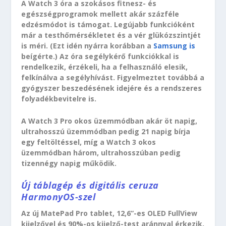
A Watch 3 óra a szokásos fitnesz- és
egészségprogramok mellett akár százféle
edzésmódot is támogat. Legújabb funkcióként
már a testhőmérsékletet és a vér glükózszintjét
is méri. (Ezt idén nyárra korábban a
Samsung is
beígérte.) Az óra segélykérő funkciókkal is
rendelkezik, érzékeli, ha a felhasználó elesik,
felkínálva a segélyhívást. Figyelmeztet továbbá a
gyógyszer beszedésének idejére és a rendszeres
folyadékbevitelre is.
A Watch 3 Pro okos üzemmódban akár öt napig,
ultrahosszú üzemmódban pedig 21 napig bírja
egy feltöltéssel, míg a Watch 3 okos
üzemmódban három, ultrahosszúban pedig
tizennégy napig működik.
Új táblagép és digitális ceruza
HarmonyOS-szel
Az új MatePad Pro tablet, 12,6”-es OLED FullView
kijelzővel és 90%-os kijelző-test aránnyal érkezik,