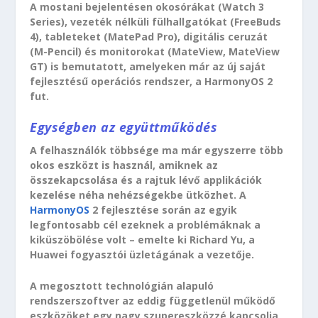
A mostani bejelentésen okosórákat (Watch 3
Series), vezeték nélküli fülhallgatókat (FreeBuds
4), tableteket (MatePad Pro), digitális ceruzát
(M-Pencil) és monitorokat (MateView, MateView
GT) is bemutatott, amelyeken már az új saját
fejlesztésű operációs rendszer, a HarmonyOS 2
fut.
Egységben az együttműködés
A felhasználók többsége ma már egyszerre több
okos eszközt is használ, amiknek az
összekapcsolása és a rajtuk lévő applikációk
kezelése néha nehézségekbe ütközhet. A
HarmonyOS
2 fejlesztése során az egyik
legfontosabb cél ezeknek a problémáknak a
kiküszöbölése volt – emelte ki Richard Yu, a
Huawei fogyasztói üzletágának a vezetője.
A megosztott technológián alapuló
rendszerszoftver az eddig függetlenül működő
eszközöket egy nagy szupereszközzé kapcsolja