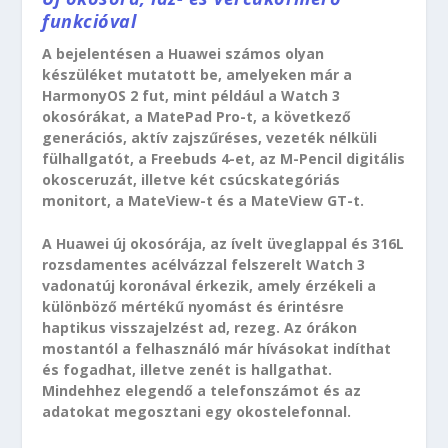
funkcióval
A bejelentésen a Huawei számos olyan
készüléket mutatott be, amelyeken már a
HarmonyOS 2 fut, mint például a Watch 3
okosórákat, a MatePad Pro-t, a következő
generációs, aktív zajszűréses, vezeték nélküli
fülhallgatót, a Freebuds 4-et, az M-Pencil digitális
okosceruzát, illetve két csúcskategóriás
monitort, a MateView-t és a MateView GT-t.
A Huawei új okosórája, az ívelt üveglappal és 316L
rozsdamentes acélvázzal felszerelt Watch 3
vadonatúj koronával érkezik, amely érzékeli a
különböző mértékű nyomást és érintésre
haptikus visszajelzést ad, rezeg. Az órákon
mostantól a felhasználó már hívásokat indíthat
és fogadhat, illetve zenét is hallgathat.
Mindehhez elegendő a telefonszámot és az
adatokat megosztani egy okostelefonnal.