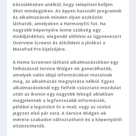
készülékeken anélkül, hogy telepíteni kelljen
őket mindegyiken. Az éppen használt programok
és alkalmazások minden olyan eszközön
láthatók, amelyeken a HarmonyOS fut. Ha
nagyobb képernyőre lenne szükség egy
mobiljátékhoz, elegendő előhívni az úgynevezett
Overview Screent és átküldeni a játékot a
MatePad Pro kijelzőjére.
A Home Screenen látható alkalmazásokban egy
felhúzással Service Widget-ek generálhatók,
amelyek valós idejű információkat mutatnak
meg, az alkalmazás megnyitása nélkül. Egyes
alkalmazásoknál egy felfelé csúsztató mozdulat
után az ikonon egy nagyobb lebegő ablakban
megjelennek a legfontosabb információk,
például a legutolsó öt e-mail, vagy az utolsó
jegyzet első pár sora. A Service Widget-ek
mérete szabadon változtatható és a képernyőről
eltüntethetők.