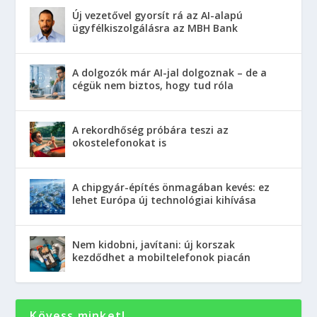
Új vezetővel gyorsít rá az AI-alapú
ügyfélkiszolgálásra az MBH Bank
A dolgozók már AI-jal dolgoznak – de a
cégük nem biztos, hogy tud róla
A rekordhőség próbára teszi az
okostelefonokat is
A chipgyár-építés önmagában kevés: ez
lehet Európa új technológiai kihívása
Nem kidobni, javítani: új korszak
kezdődhet a mobiltelefonok piacán
Kövess minket!