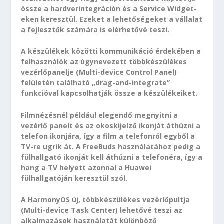
össze a hardverintegráción és a Service Widget-
eken keresztül. Ezeket a lehetőségeket a vállalat
a fejlesztők számára is elérhetővé teszi.
A készülékek közötti kommunikáció érdekében a
felhasználók az úgynevezett többkészülékes
vezérlőpanelje (Multi-device Control Panel)
felületén található „drag-and-integrate”
funkcióval kapcsolhatják össze a készülékeiket.
Filmnézésnél például elegendő megnyitni a
vezérlő panelt és az okoskijelző ikonját áthúzni a
telefon ikonjára, így a film a telefonról egyből a
TV-re ugrik át. A FreeBuds használatához pedig a
fülhallgató ikonját kell áthúzni a telefonéra, így a
hang a TV helyett azonnal a Huawei
fülhallgatóján keresztül szól.
A HarmonyOS új, többkészülékes vezérlőpultja
(Multi-device Task Center) lehetővé teszi az
alkalmazások használatát különböző