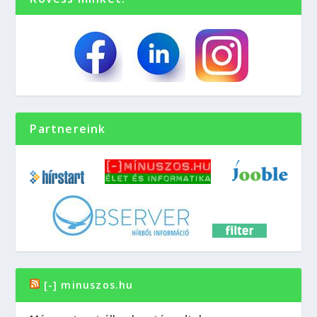
Partnereink
[-] minuszos.hu