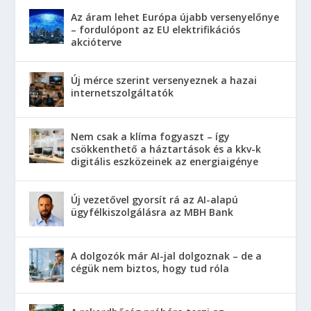
Az áram lehet Európa újabb versenyelőnye
– fordulópont az EU elektrifikációs
akcióterve
Új mérce szerint versenyeznek a hazai
internetszolgáltatók
Nem csak a klíma fogyaszt – így
csökkenthető a háztartások és a kkv-k
digitális eszközeinek az energiaigénye
Új vezetővel gyorsít rá az AI-alapú
ügyfélkiszolgálásra az MBH Bank
A dolgozók már AI-jal dolgoznak – de a
cégük nem biztos, hogy tud róla