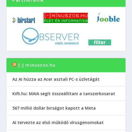
Partnereink
[-] minuszos.hu
Az AI húzza az Acer asztali PC-s üzletágát
Kifli.hu: MAIA segít összeállítani a tanszerkosarat
567 millió dollár birságot kapott a Meta
AI tervezte az első működő vírusgenomokat