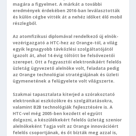
magára a figyelmet. A márkát a további
eredmények érdekében 2016-ban leválasztották
és külön cégbe vitték át a nehéz időket élő mobil
részlegből.
Az atomfizikusi diplomával rendelkező új elnök-
vezérigazgató a HTC-hez az Orange-tól, a világ
egyik legnagyobb távközlési szolgáltatójától
igazolt át, ahol 14 évig töltött be felsővezetői
szerepet. Ott a fogyasztói elektronikáért felelős
üzletág ügyvezető alelnöke volt, feladata pedig
az Orange technológiai stratégiájának és üzleti
ügymenetének a felügyelete volt világszerte.
Szakmai tapasztalata kiterjed a szórakoztató
elektronikai eszközökre és szolgáltatásokra,
valamint B2B technológiák fejlesztésére is. A
HTC-vel még 2005-ben kezdett el együtt
dolgozni, a készülékekért felelős üzletág szenior
alelnökeként Tagja volt az Orange innovációért
felelős csoportjának, és őt bízták meg azzal is,