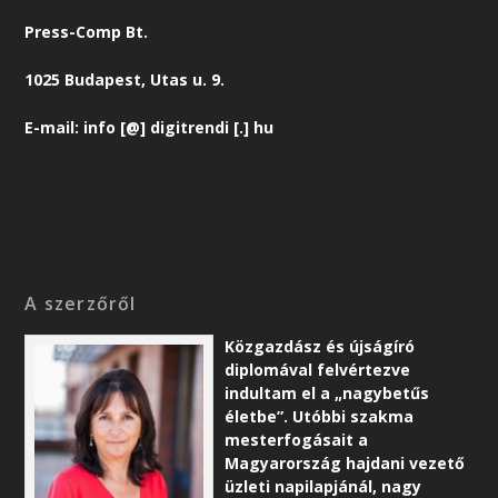
Press-Comp Bt.
1025 Budapest, Utas u. 9.
E-mail: info [@] digitrendi [.] hu
A szerzőről
Közgazdász és újságíró
diplomával felvértezve
indultam el a „nagybetűs
életbe”. Utóbbi szakma
mesterfogásait a
Magyarország hajdani vezető
üzleti napilapjánál, nagy