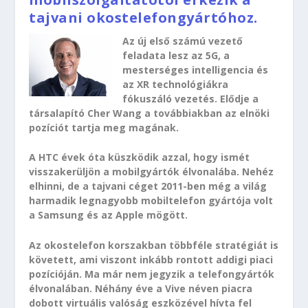
tajvani okostelefongyártóhoz.
Az új első számú vezető
feladata lesz az 5G, a
mesterséges intelligencia és
az XR technológiákra
fókuszáló vezetés. Elődje a
társalapító Cher Wang a továbbiakban az elnöki
pozíciót tartja meg magának.
A HTC évek óta küszködik azzal, hogy ismét
visszakerüljön a mobilgyártók élvonalába. Nehéz
elhinni, de a tajvani céget 2011-ben még a világ
harmadik legnagyobb mobiltelefon gyártója volt
a Samsung és az Apple mögött.
Az okostelefon korszakban többféle stratégiát is
követett, ami viszont inkább rontott addigi piaci
pozícióján. Ma már nem jegyzik a telefongyártók
élvonalában. Néhány éve a Vive néven piacra
dobott virtuális valóság eszközével hívta fel