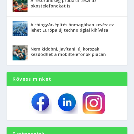
A rekordhőség próbára teszi az
okostelefonokat is
A chipgyár-építés önmagában kevés: ez
lehet Európa új technológiai kihívása
Nem kidobni, javítani: új korszak
kezdődhet a mobiltelefonok piacán
Kövess minket!