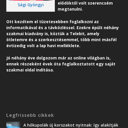
elődöktől volt szerencsém
Sági Gyöngyi
megtanulni.
Ott kezdtem el tüzetesebben foglalkozni az
informatikával és a távközléssel. Ezekre épült néhány
szakmai kiadvány is, köztük a Telebit, amely
ötletemre és a szerkesztésemmel, több mint másfél
évtizedig volt a lap havi melléklete.
Jó néhány éve dolgozom már az online világban is,
ennek részeként é
vek óta foglalkoztatott egy saját
szakmai oldal indítása.
Legfrissebb cikkek
A hőkupolák új korszakot nyitnak: így alakítják