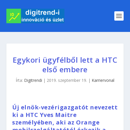
Egykori ügyfélből lett a HTC
első embere
Írta:
Digitrendi
|
2019. szeptember 19.
|
Karriervonal
Új elnök-vezérigazgatót nevezett
ki a HTC Yves Maitre
személyében, aki az Orange
mobilszolgáltatótól érkezik a