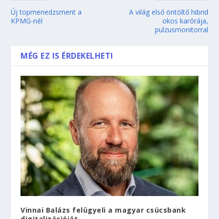
Új topmenedzsment a
A világ első öntöltő hibrid
KPMG-nél
okos karórája,
pulzusmonitorral
MÉG EZ IS ÉRDEKELHETI
Vinnai Balázs felügyeli a magyar csúcsbank
digitalizációját