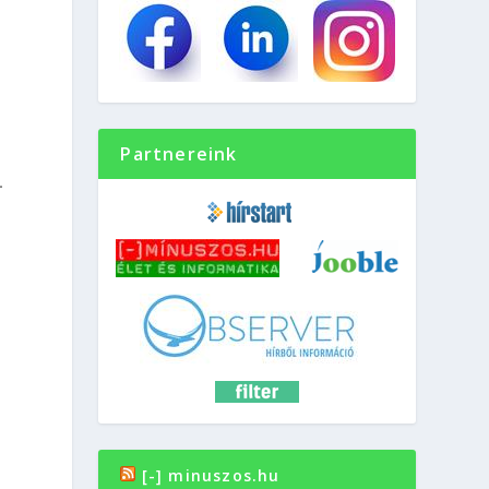
a
Partnereink
-
z
[-] minuszos.hu