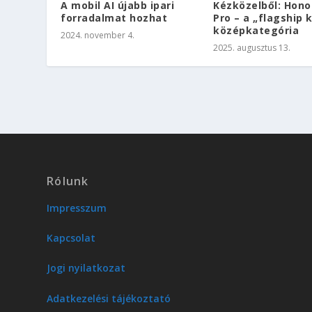
A mobil AI újabb ipari
Kézközelből: Hono
forradalmat hozhat
Pro – a „flagship k
középkategória
2024. november 4.
2025. augusztus 13.
Rólunk
Impresszum
Kapcsolat
Jogi nyilatkozat
Adatkezelési tájékoztató