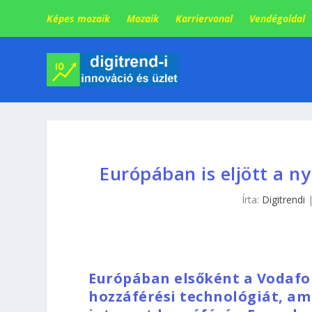
Képes mozaik
Mozaik
Karriervonal
Vendégoldal
Európában is eljött a ny
Írta:
Digitrendi
Európában elsőként a Vodafon
hozzáférési technológiát, am