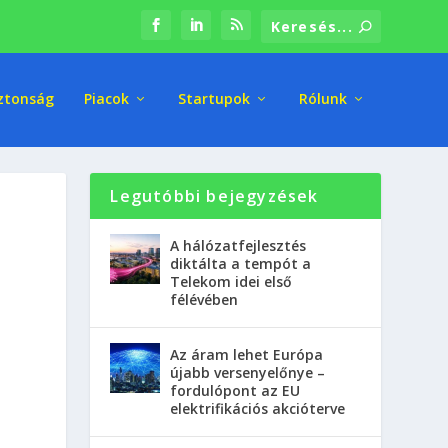
ztonság
Piacok
Startupok
Rólunk
Legutóbbi bejegyzések
A hálózatfejlesztés
diktálta a tempót a
Telekom idei első
félévében
Az áram lehet Európa
újabb versenyelőnye –
fordulópont az EU
elektrifikációs akcióterve