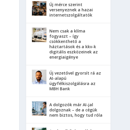
Új mérce szerint
versenyeznek a hazai
internetszolgáltatók
Nem csak a klíma
fogyaszt – így
csökkenthető a
háztartások és a kkv-k
digitális eszközeinek az
energiaigénye
Új vezetővel gyorsít rá az
AI-alapú
ügyfélkiszolgálásra az
MBH Bank
A dolgozók már AI-jal
dolgoznak – de a cégük
nem biztos, hogy tud róla