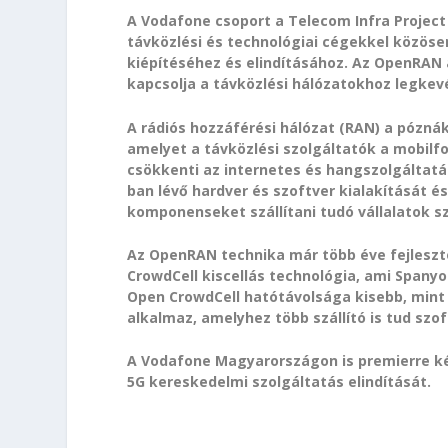
A Vodafone csoport a Telecom Infra Project
távközlési és technológiai cégekkel közöse
kiépítéséhez és elindításához. Az OpenRAN a T
kapcsolja a távközlési hálózatokhoz legke
A rádiós hozzáférési hálózat (RAN) a póznák
amelyet a távközlési szolgáltatók a mobil
csökkenti az internetes és hangszolgáltatá
ban lévő hardver és szoftver kialakítását é
komponenseket szállítani tudó vállalatok s
Az OpenRAN technika már több éve fejleszté
CrowdCell kiscellás technológia, ami Span
Open CrowdCell hatótávolsága kisebb, mint
alkalmaz, amelyhez több szállító is tud szo
A Vodafone Magyarországon is premierre ké
5G kereskedelmi szolgáltatás elindítását.