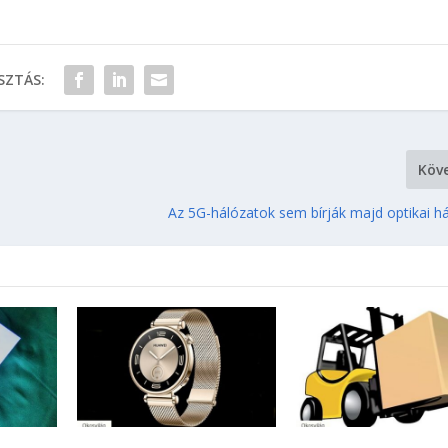
ZTÁS:
Köv
Az 5G-hálózatok sem bírják majd optikai há