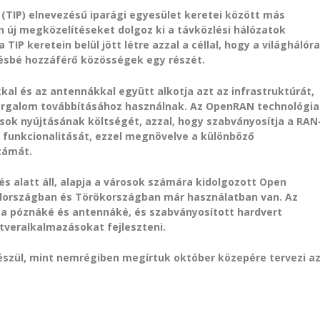
 (TIP) elnevezésű iparági egyesület keretei között más
n új megközelítéseket dolgoz ki a távközlési hálózatok
IP keretein belül jött létre azzal a céllal, hogy a világhálór
vésbé hozzáférő közösségek egy részét.
kal és az antennákkal együtt alkotja azt az infrastruktúrát,
forgalom továbbításához használnak. Az OpenRAN technológia
sok nyújtásának költségét, azzal, hogy szabványosítja a RAN
s funkcionalitását, ezzel megnövelve a különböző
zámát.
s alatt áll, alapja a városok számára kidolgozott Open
yolországban és Törökországban már használatban van. Az
 a póznáké és antennáké, és szabványosított hardvert
ftveralkalmazásokat fejleszteni.
szül, mint nemrégiben megírtuk október közepére tervezi a