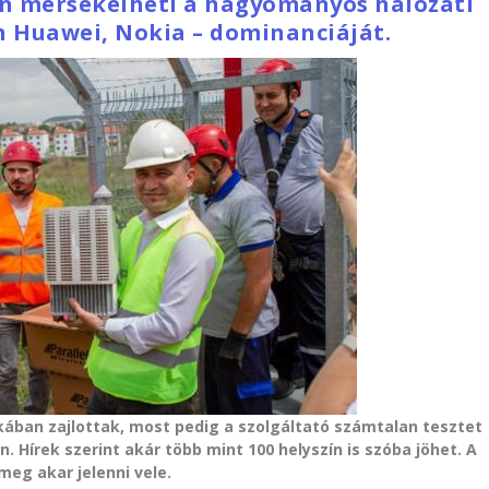
en mérsékelheti a hagyományos hálózati
n Huawei, Nokia – dominanciáját.
ában zajlottak, most pedig a szolgáltató számtalan tesztet
n. Hírek szerint akár több mint 100 helyszín is szóba jöhet. A
meg akar jelenni vele.