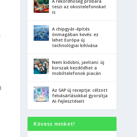
A rekordhőség próbára
teszi az okostelefonokat
is
A chipgyár-építés
önmagában kevés: ez
e
lehet Európa új
technológiai kihívása
Nem kidobni, javítani: új
korszak kezdődhet a
mobiltelefonok piacán
g
Az SAP új receptje: célzott
felvásárlásokkal gyorsítja
AI-fejlesztéseit
i
Kövess minket!