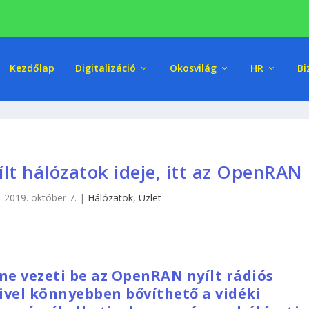
Kezdőlap
Digitalizáció
Okosvilág
HR
Bi
ílt hálózatok ideje, itt az OpenRAN
|
2019. október 7.
|
Hálózatok
,
Üzlet
e vezeti be az OpenRAN nyílt rádiós
ivel könnyebben bővíthető a vidéki