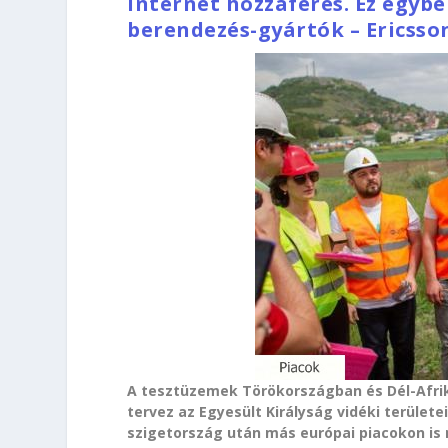
internet hozzáférés. Ez egyb
berendezés-gyártók – Ericsso
A tesztüzemek Törökországban és Dél-Afrik
tervez az Egyesült Királyság vidéki területei
szigetország után más európai piacokon is 