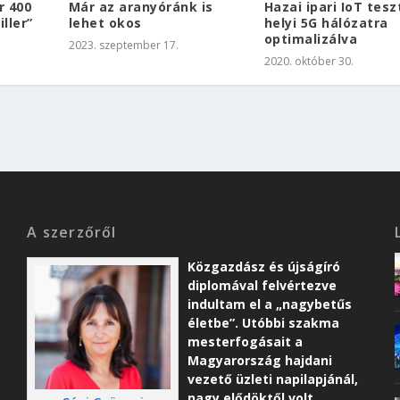
r 400
Már az aranyóránk is
Hazai ipari IoT tes
iller”
lehet okos
helyi 5G hálózatra
optimalizálva
2023. szeptember 17.
2020. október 30.
A szerzőről
Közgazdász és újságíró
diplomával felvértezve
indultam el a „nagybetűs
életbe”. Utóbbi szakma
mesterfogásait a
Magyarország hajdani
vezető üzleti napilapjánál,
nagy elődöktől volt