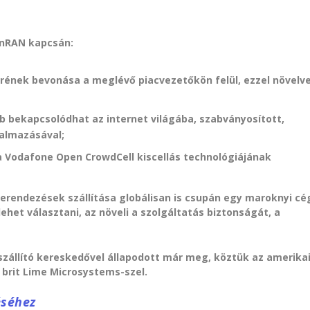
enRAN kapcsán:
körének bevonása a meglévő piacvezetőkön felül, ezzel növelv
bb bekapcsolódhat az internet világába, szabványosított,
almazásával;
 a Vodafone Open CrowdCell kiscellás technológiájának
berendezések szállítása globálisan is csupán egy maroknyi cé
ehet választani, az növeli a szolgáltatás biztonságát, a
zállító kereskedővel állapodott már meg, köztük az amerika
a brit Lime Microsystems-szel.
éséhez