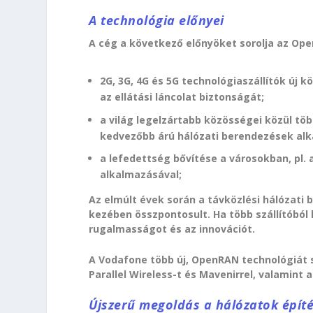
A technológia előnyei
A cég a következő előnyöket sorolja az Op
2G, 3G, 4G és 5G technológiaszállítók új 
az ellátási láncolat biztonságát;
a világ legelzártabb közösségei közül tö
kedvezőbb árú hálózati berendezések alk
a lefedettség bővítése a városokban, pl.
alkalmazásával;
Az elmúlt évek során a távközlési hálózati 
kezében összpontosult. Ha több szállítóból l
rugalmasságot és az innovációt.
A Vodafone több új, OpenRAN technológiát s
Parallel Wireless-t és Mavenirrel, valamint 
Újszerű megoldás a hálózatok épít