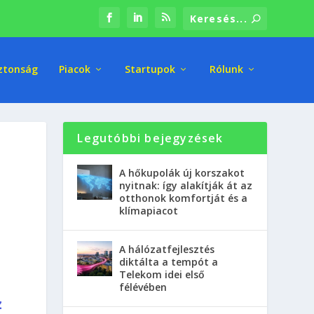
ztonság
Piacok
Startupok
Rólunk
Legutóbbi bejegyzések
A hőkupolák új korszakot
nyitnak: így alakítják át az
otthonok komfortját és a
klímapiacot
A hálózatfejlesztés
diktálta a tempót a
Telekom idei első
félévében
z