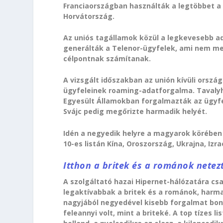
Franciaországban használták a legtöbbet a 
Horvátország.
Az uniós tagállamok közül a legkevesebb a
generálták a Telenor-ügyfelek, ami nem me
célpontnak számítanak.
A vizsgált időszakban az unión kívüli orsz
ügyfeleinek roaming-adatforgalma. Tavalyho
Egyesült Államokban forgalmazták az ügyfel
Svájc pedig megőrizte harmadik helyét.
Idén a negyedik helyre a magyarok körében
10-es listán Kína, Oroszország, Ukrajna, Izra
Itthon a britek és a románok netez
A szolgáltató hazai Hipernet-hálózatára csa
legaktívabbak a britek és a románok, harm
nagyjából negyedével kisebb forgalmat bon
feleannyi volt, mint a briteké. A top tízes l