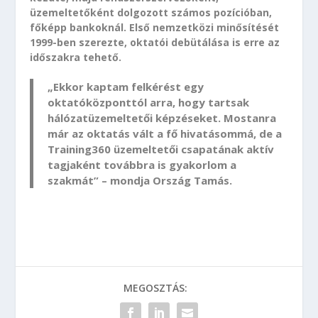
üzemeltetőként dolgozott számos pozícióban,
főképp bankoknál. Első nemzetközi minősítését
1999-ben szerezte, oktatói debütálása is erre az
időszakra tehető.
„Ekkor kaptam felkérést egy
oktatóközponttól arra, hogy tartsak
hálózatüzemeltetői képzéseket. Mostanra
már az oktatás vált a fő hivatásommá, de a
Training360 üzemeltetői csapatának aktív
tagjaként továbbra is gyakorlom a
szakmát” – mondja Ország Tamás.
MEGOSZTÁS: