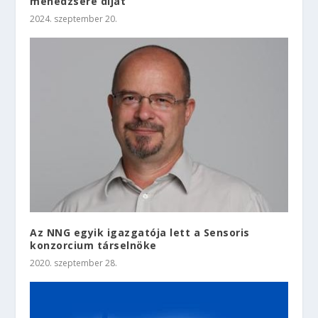
menedzsere díját
2024. szeptember 20.
Az NNG egyik igazgatója lett a Sensoris
konzorcium társelnöke
2020. szeptember 28.