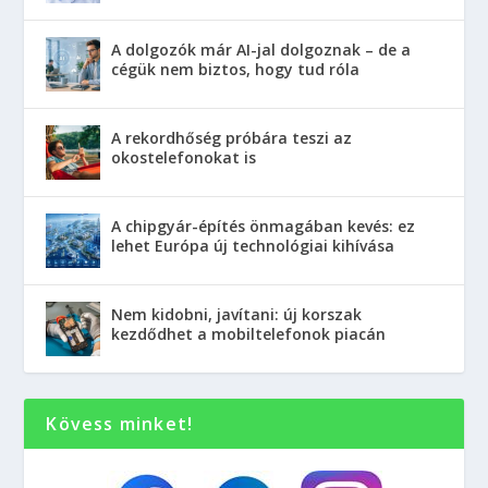
A dolgozók már AI-jal dolgoznak – de a
cégük nem biztos, hogy tud róla
A rekordhőség próbára teszi az
okostelefonokat is
A chipgyár-építés önmagában kevés: ez
lehet Európa új technológiai kihívása
Nem kidobni, javítani: új korszak
kezdődhet a mobiltelefonok piacán
Kövess minket!