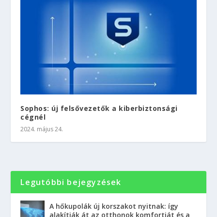
Sophos: új felsővezetők a kiberbiztonsági
cégnél
2024. május 24.
Legutóbbi bejegyzések
A hőkupolák új korszakot nyitnak: így
alakítják át az otthonok komfortját és a