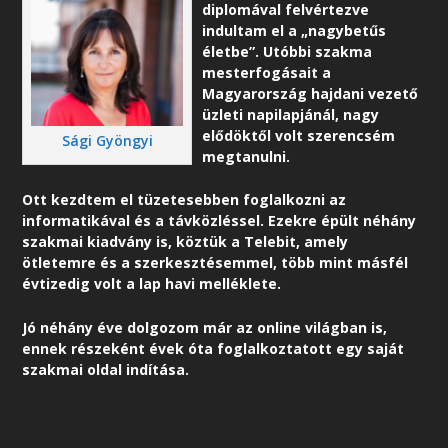
diplomával felvértezve
indultam el a „nagybetűs
életbe”. Utóbbi szakma
mesterfogásait a
Magyarország hajdani vezető
üzleti napilapjánál, nagy
elődöktől volt szerencsém
Sági Gyöngyi
megtanulni.
Ott kezdtem el tüzetesebben foglalkozni az
informatikával és a távközléssel. Ezekre épült néhány
szakmai kiadvány is, köztük a Telebit, amely
ötletemre és a szerkesztésemmel, több mint másfél
évtizedig volt a lap havi melléklete.
Jó néhány éve dolgozom már az online világban is,
ennek részeként é
vek óta foglalkoztatott egy saját
szakmai oldal indítása.