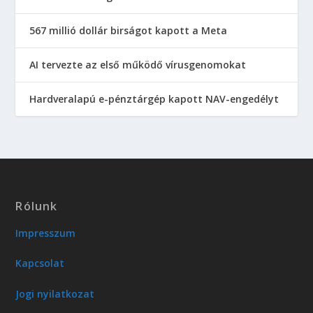
567 millió dollár birságot kapott a Meta
AI tervezte az első működő vírusgenomokat
Hardveralapú e-pénztárgép kapott NAV-engedélyt
Rólunk
Impresszum
Kapcsolat
Jogi nyilatkozat