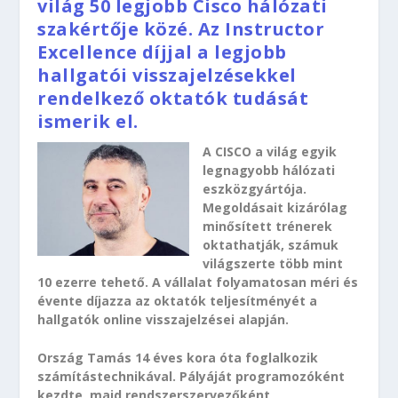
világ 50 legjobb Cisco hálózati
szakértője közé. Az Instructor
Excellence díjjal a legjobb
hallgatói visszajelzésekkel
rendelkező oktatók tudását
ismerik el.
A CISCO a világ egyik
legnagyobb hálózati
eszközgyártója.
Megoldásait kizárólag
minősített trénerek
oktathatják, számuk
világszerte több mint
10 ezerre tehető. A vállalat folyamatosan méri és
évente díjazza az oktatók teljesítményét a
hallgatók online visszajelzései alapján.
Ország Tamás 14 éves kora óta foglalkozik
számítástechnikával. Pályáját programozóként
kezdte, majd rendszerszervezőként,