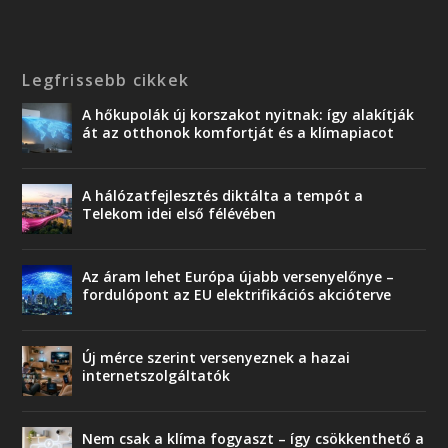
Legfrissebb cikkek
A hőkupolák új korszakot nyitnak: így alakítják
át az otthonok komfortját és a klímapiacot
A hálózatfejlesztés diktálta a tempót a
Telekom idei első félévében
Az áram lehet Európa újabb versenyelőnye –
fordulópont az EU elektrifikációs akcióterve
Új mérce szerint versenyeznek a hazai
internetszolgáltatók
Nem csak a klíma fogyaszt – így csökkenthető a