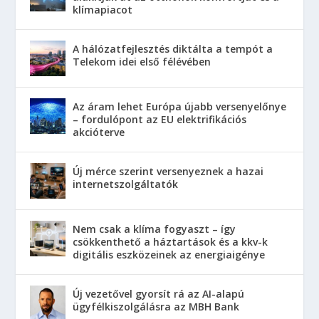
klímapiacot
A hálózatfejlesztés diktálta a tempót a
Telekom idei első félévében
Az áram lehet Európa újabb versenyelőnye
– fordulópont az EU elektrifikációs
akcióterve
Új mérce szerint versenyeznek a hazai
internetszolgáltatók
Nem csak a klíma fogyaszt – így
csökkenthető a háztartások és a kkv-k
digitális eszközeinek az energiaigénye
Új vezetővel gyorsít rá az AI-alapú
ügyfélkiszolgálásra az MBH Bank