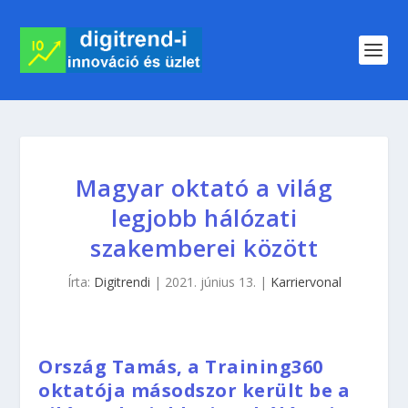
Magyar oktató a világ
legjobb hálózati
szakemberei között
Írta:
Digitrendi
|
2021. június 13.
|
Karriervonal
Ország Tamás, a Training360
oktatója másodszor került be a