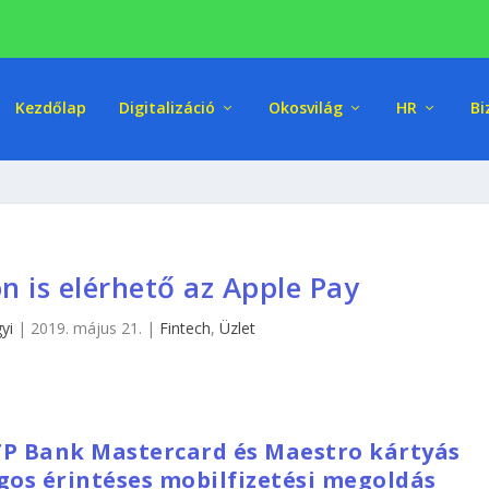
Kezdőlap
Digitalizáció
Okosvilág
HR
Bi
 is elérhető az Apple Pay
yi
|
2019. május 21.
|
Fintech
,
Üzlet
TP Bank Mastercard és Maestro kártyás
ágos érintéses mobilfizetési megoldás