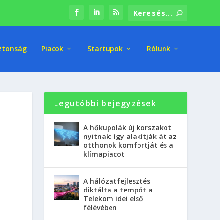
ztonság
Piacok
Startupok
Rólunk
Legutóbbi bejegyzések
A hőkupolák új korszakot
nyitnak: így alakítják át az
otthonok komfortját és a
klímapiacot
A hálózatfejlesztés
diktálta a tempót a
Telekom idei első
félévében