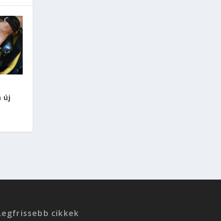
 új
Legfrissebb cikkek