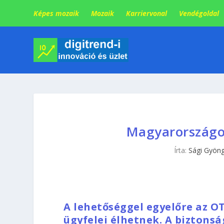
Képes mozaik
Mozaik
Karriervonal
Vendégoldal
Magyarországon
Írta:
Sági Gyöng
A lehetőséggel egyelőre az O
ügyfelei élhetnek. A biztons