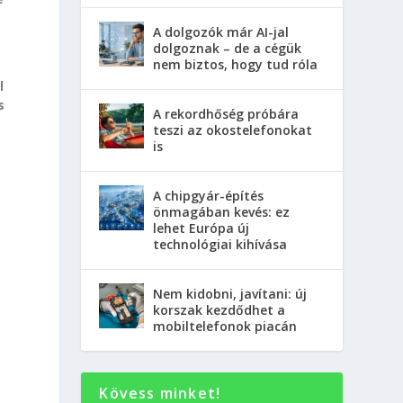
A dolgozók már AI-jal
dolgoznak – de a cégük
nem biztos, hogy tud róla
l
s
A rekordhőség próbára
teszi az okostelefonokat
is
A chipgyár-építés
önmagában kevés: ez
lehet Európa új
technológiai kihívása
Nem kidobni, javítani: új
korszak kezdődhet a
mobiltelefonok piacán
Kövess minket!