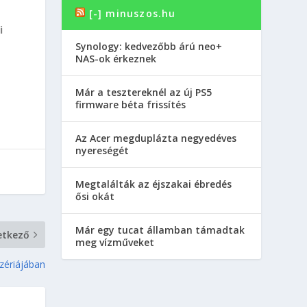
[-] minuszos.hu
i
Synology: kedvezőbb árú neo+
NAS-ok érkeznek
Már a tesztereknél az új PS5
firmware béta frissítés
Az Acer megduplázta negyedéves
nyereségét
Megtalálták az éjszakai ébredés
ősi okát
Már egy tucat államban támadtak
etkező
meg vízműveket
szériájában