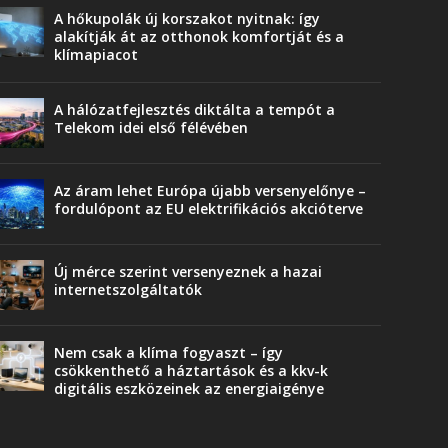
A hőkupolák új korszakot nyitnak: így
alakítják át az otthonok komfortját és a
klímapiacot
A hálózatfejlesztés diktálta a tempót a
Telekom idei első félévében
Az áram lehet Európa újabb versenyelőnye –
fordulópont az EU elektrifikációs akcióterve
Új mérce szerint versenyeznek a hazai
internetszolgáltatók
Nem csak a klíma fogyaszt – így
csökkenthető a háztartások és a kkv-k
digitális eszközeinek az energiaigénye