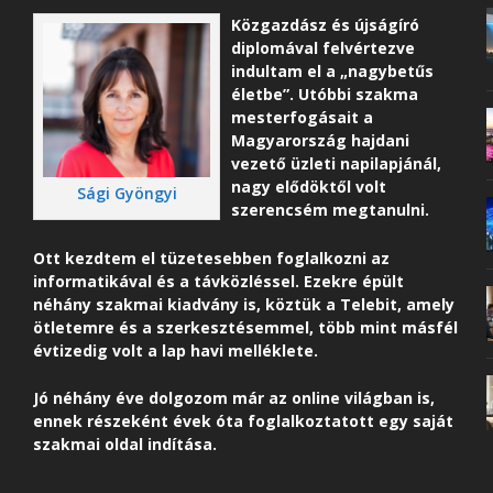
Közgazdász és újságíró
diplomával felvértezve
indultam el a „nagybetűs
életbe”. Utóbbi szakma
mesterfogásait a
Magyarország hajdani
vezető üzleti napilapjánál,
nagy elődöktől volt
Sági Gyöngyi
szerencsém megtanulni.
Ott kezdtem el tüzetesebben foglalkozni az
informatikával és a távközléssel. Ezekre épült
néhány szakmai kiadvány is, köztük a Telebit, amely
ötletemre és a szerkesztésemmel, több mint másfél
évtizedig volt a lap havi melléklete.
Jó néhány éve dolgozom már az online világban is,
ennek részeként é
vek óta foglalkoztatott egy saját
szakmai oldal indítása.