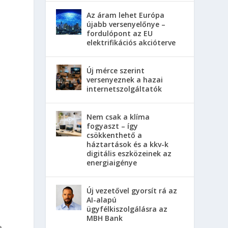
Az áram lehet Európa
újabb versenyelőnye –
fordulópont az EU
elektrifikációs akcióterve
Új mérce szerint
versenyeznek a hazai
internetszolgáltatók
Nem csak a klíma
fogyaszt – így
csökkenthető a
háztartások és a kkv-k
digitális eszközeinek az
energiaigénye
Új vezetővel gyorsít rá az
AI-alapú
ügyfélkiszolgálásra az
MBH Bank
e