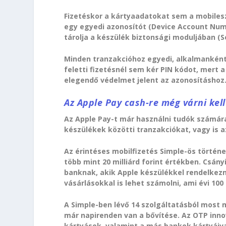
Fizetéskor a kártyaadatokat sem a mobilesz
egy egyedi azonosítót (Device Account Numbe
tárolja a készülék biztonsági moduljában (
Minden tranzakcióhoz egyedi, alkalmanként v
feletti fizetésnél sem kér PIN kódot, mert 
elegendő védelmet jelent az azonosításhoz
Az Apple Pay cash-re még várni kell
Az Apple Pay-t már használni tudók számára
készülékek közötti tranzakciókat, vagy is a
Az érintéses mobilfizetés Simple-ös történe
több mint 20 milliárd forint értékben. Csán
banknak, akik Apple készülékkel rendelkez
vásárlásokkal is lehet számolni, ami évi 100
A Simple-ben lévő 14 szolgáltatásból most
már napirenden van a bővítése. Az OTP innov
kártyások, valamint a más bankok kártyáiva