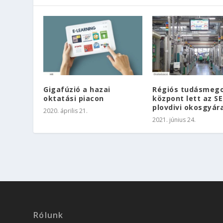
Gigafúzió a hazai
Régiós tudásmeg
oktatási piacon
központ lett az SE
plovdivi okosgyár
2020. április 21.
2021. június 24.
Rólunk