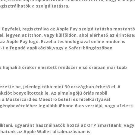
gisztrálhatók a szolgáltatásra.
 ügyfelei, regisztrálva az Apple Pay szolgáltatásba mostantó
, legyen az itthon, vagy külföldön, ahol elérhető az érintése
 az Apple Pay logó. Ezzel a technológiával online módon is
y-t elfogadó applikációk,vagy a Safari böngészőben
 hajnali 5 órakor élesített rendszer első óráiban már több
ezette be, jelenleg több mint 30 országban érhető el. A
kciót bonyolítottak le. Az almalogójú óriás mobil
a Mastercard és Maestro betéti és hitelkártyával
génybevételéhez legalább iPhone 6-os verziójú, vagy afeletti
állítani. Egyaránt használhatók hozzá az OTP SmartBank, vagy
lhatunk az Apple Wallet alkalmazásban is.