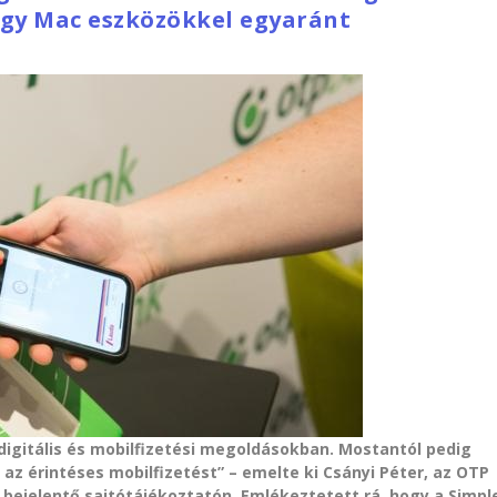
agy Mac eszközökkel egyaránt
 digitális és mobilfizetési megoldásokban. Mostantól pedig
az érintéses mobilfizetést” – emelte ki Csányi Péter, az OTP
 bejelentő sajtótájékoztatón. Emlékeztetett rá, hogy a Simpl