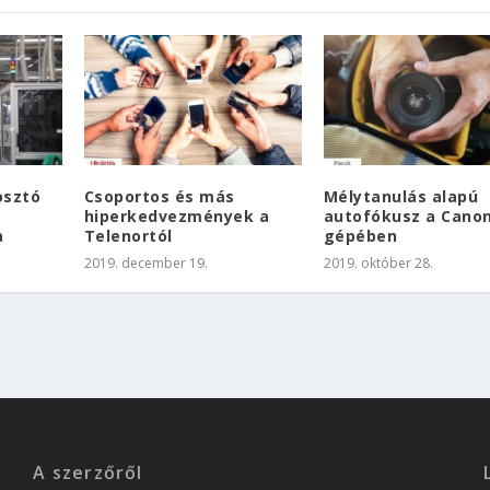
osztó
Csoportos és más
Mélytanulás alapú
hiperkedvezmények a
autofókusz a Canon
a
Telenortól
gépében
2019. december 19.
2019. október 28.
A szerzőről