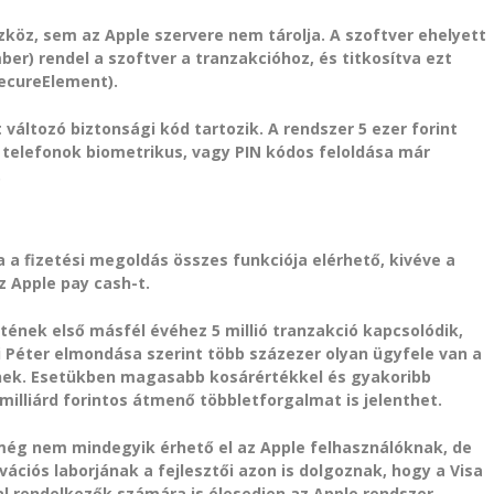
köz, sem az Apple szervere nem tárolja. A szoftver ehelyett
r) rendel a szoftver a tranzakcióhoz, és titkosítva ezt
SecureElement).
áltozó biztonsági kód tartozik. A rendszer 5 ezer forint
a telefonok biometrikus, vagy PIN kódos feloldása már
.
 a fizetési megoldás összes funkciója elérhető, kivéve a
z Apple pay cash-t.
tének első másfél évéhez 5 millió tranzakció kapcsolódik,
yi Péter elmondása szerint több százezer olyan ügyfele van a
nek. Esetükben magasabb kosárértékkel és gyakoribb
 milliárd forintos átmenő többletforgalmat is jelenthet.
 még nem mindegyik érhető el az Apple felhasználóknak, de
ációs laborjának a fejlesztői azon is dolgoznak, hogy a Visa
l rendelkezők számára is élesedjen az Apple rendszer.