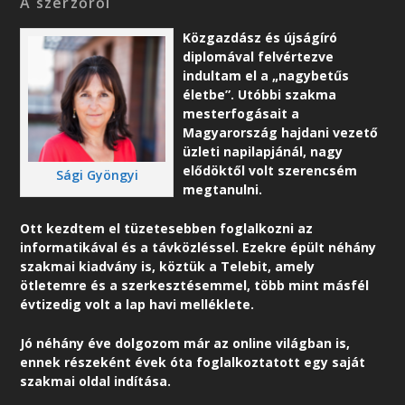
A szerzőről
Közgazdász és újságíró
diplomával felvértezve
indultam el a „nagybetűs
életbe”. Utóbbi szakma
mesterfogásait a
Magyarország hajdani vezető
üzleti napilapjánál, nagy
elődöktől volt szerencsém
Sági Gyöngyi
megtanulni.
Ott kezdtem el tüzetesebben foglalkozni az
informatikával és a távközléssel. Ezekre épült néhány
szakmai kiadvány is, köztük a Telebit, amely
ötletemre és a szerkesztésemmel, több mint másfél
évtizedig volt a lap havi melléklete.
Jó néhány éve dolgozom már az online világban is,
ennek részeként é
vek óta foglalkoztatott egy saját
szakmai oldal indítása.