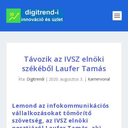
Távozik az IVSZ elnöki
székéből Laufer Tamás
Írta:
Digitrendi
|
2020. augusztus 3.
|
Karriervonal
Lemond az infokommunikációs
vállalkozásokat tömörítő
szövetség, az IVSZ elnöki
posztjáról Laufer Tamás, aki