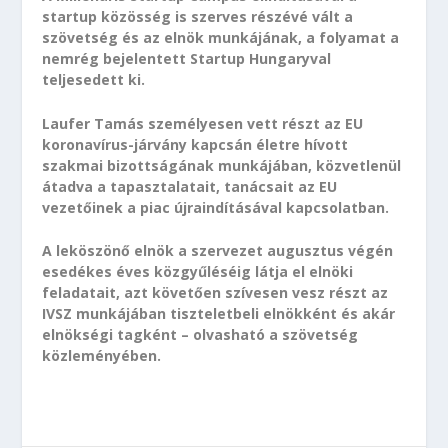
startup közösség is szerves részévé vált a
szövetség és az elnök munkájának, a folyamat a
nemrég bejelentett Startup Hungaryval
teljesedett ki.
Laufer Tamás személyesen vett részt az EU
koronavírus-járvány kapcsán életre hívott
szakmai bizottságának munkájában, közvetlenül
átadva a tapasztalatait, tanácsait az EU
vezetőinek a piac újraindításával kapcsolatban.
A leköszönő elnök a szervezet augusztus végén
esedékes éves közgyűléséig látja el elnöki
feladatait, azt követően szívesen vesz részt az
IVSZ munkájában tiszteletbeli elnökként és akár
elnökségi tagként – olvasható a szövetség
közleményében.