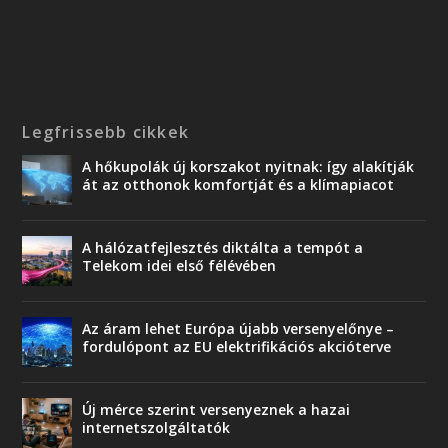
Legfrissebb cikkek
A hőkupolák új korszakot nyitnak: így alakítják
át az otthonok komfortját és a klímapiacot
A hálózatfejlesztés diktálta a tempót a
Telekom idei első félévében
Az áram lehet Európa újabb versenyelőnye –
fordulópont az EU elektrifikációs akcióterve
Új mérce szerint versenyeznek a hazai
internetszolgáltatók