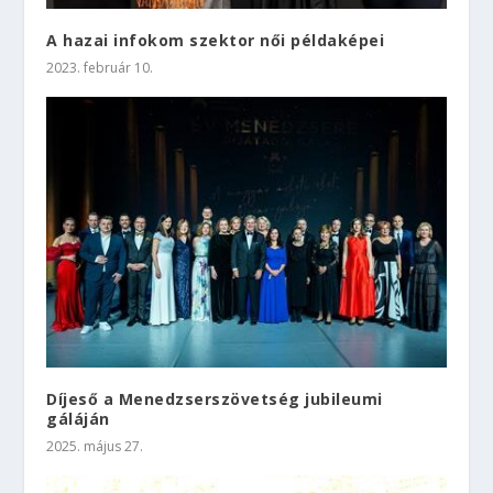
A hazai infokom szektor női példaképei
2023. február 10.
Díjeső a Menedzserszövetség jubileumi
gáláján
2025. május 27.