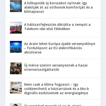
A hőkupolák új korszakot nyitnak: így
alakítják át az otthonok komfortját és a
klímapiacot
A hálózatfejlesztés diktálta a tempót a
Telekom idei első félévében
Az áram lehet Európa újabb versenyelőnye
– fordulópont az EU elektrifikációs
akcióterve
Új mérce szerint versenyeznek a hazai
internetszolgáltatók
Nem csak a klíma fogyaszt – így
csökkenthető a háztartások és a kkv-k
digitális eszközeinek az energiaigénye
Új vezetővel gyorsít rá az AI-alapú