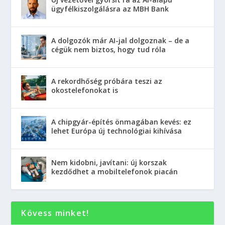
ügyfélkiszolgálásra az MBH Bank
A dolgozók már AI-jal dolgoznak – de a
cégük nem biztos, hogy tud róla
A rekordhőség próbára teszi az
okostelefonokat is
A chipgyár-építés önmagában kevés: ez
lehet Európa új technológiai kihívása
Nem kidobni, javítani: új korszak
kezdődhet a mobiltelefonok piacán
Kövess minket!