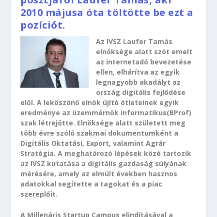
2010 májusa óta töltötte be ezt a
pozíciót.
Az IVSZ Laufer Tamás
elnöksége alatt szót emelt
az internetadó bevezetése
ellen, elhárítva az egyik
legnagyobb akadályt az
ország digitális fejlődése
elől. A leköszönő elnök újító ötleteinek egyik
eredménye az üzemmérnök informatikus(BProf)
szak létrejötte. Elnöksége alatt született meg
több évre szóló szakmai dokumentumként a
Digitális Oktatási, Export, valamint Agrár
Stratégia. A meghatározó lépések közé tartozik
az IVSZ kutatása a digitális gazdaság súlyának
mérésére, amely az elmúlt években hasznos
adatokkal segítette a tagokat és a piac
szereplőit.
A Millenáris Startup Campus elindításával a