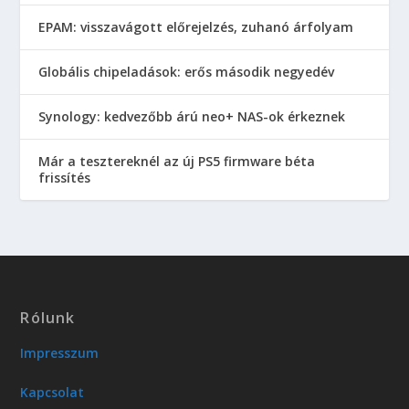
EPAM: visszavágott előrejelzés, zuhanó árfolyam
Globális chipeladások: erős második negyedév
Synology: kedvezőbb árú neo+ NAS-ok érkeznek
Már a tesztereknél az új PS5 firmware béta
frissítés
Rólunk
Impresszum
Kapcsolat