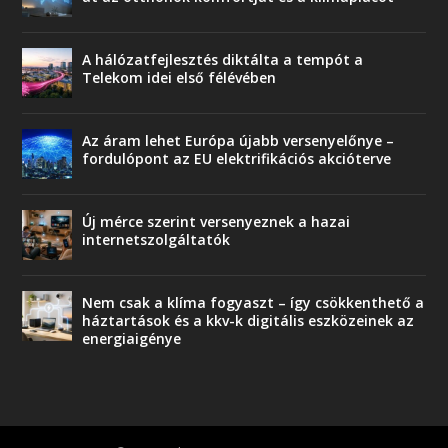
A hálózatfejlesztés diktálta a tempót a
Telekom idei első félévében
Az áram lehet Európa újabb versenyelőnye –
fordulópont az EU elektrifikációs akcióterve
Új mérce szerint versenyeznek a hazai
internetszolgáltatók
Nem csak a klíma fogyaszt – így csökkenthető a
háztartások és a kkv-k digitális eszközeinek az
energiaigénye