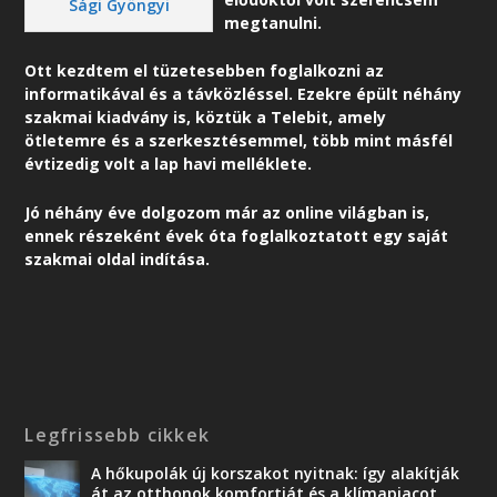
Sági Gyöngyi
megtanulni.
Ott kezdtem el tüzetesebben foglalkozni az
informatikával és a távközléssel. Ezekre épült néhány
szakmai kiadvány is, köztük a Telebit, amely
ötletemre és a szerkesztésemmel, több mint másfél
évtizedig volt a lap havi melléklete.
Jó néhány éve dolgozom már az online világban is,
ennek részeként é
vek óta foglalkoztatott egy saját
szakmai oldal indítása.
Legfrissebb cikkek
A hőkupolák új korszakot nyitnak: így alakítják
át az otthonok komfortját és a klímapiacot