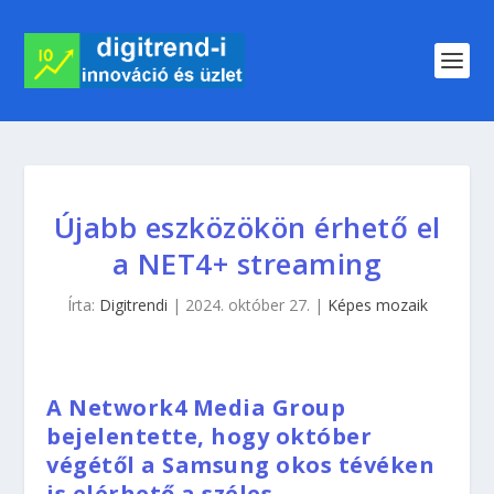
Újabb eszközökön érhető el
a NET4+ streaming
Írta:
Digitrendi
|
2024. október 27.
|
Képes mozaik
A Network4 Media Group
bejelentette, hogy október
végétől a Samsung okos tévéken
is elérhető a széles