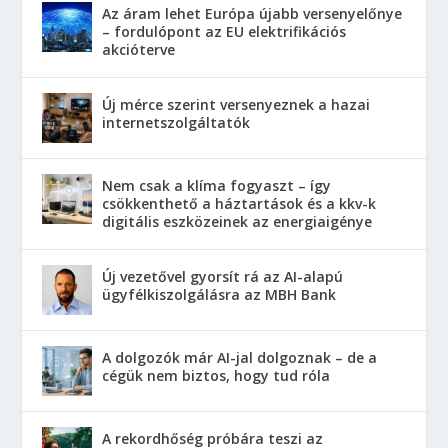
Az áram lehet Európa újabb versenyelőnye
– fordulópont az EU elektrifikációs
akcióterve
Új mérce szerint versenyeznek a hazai
internetszolgáltatók
Nem csak a klíma fogyaszt – így
csökkenthető a háztartások és a kkv-k
digitális eszközeinek az energiaigénye
Új vezetővel gyorsít rá az AI-alapú
ügyfélkiszolgálásra az MBH Bank
A dolgozók már AI-jal dolgoznak – de a
cégük nem biztos, hogy tud róla
A rekordhőség próbára teszi az