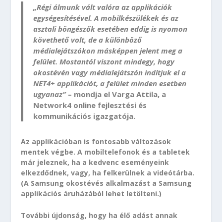
„Régi álmunk vált valóra az applikációk
egységesítésével. A mobilkészülékek és az
asztali böngészők esetében eddig is nyomon
követhető volt, de a különböző
médialejátszókon másképpen jelent meg a
felület. Mostantól viszont mindegy, hogy
okostévén vagy médialejátszón indítjuk el a
NET4+ applikációt, a felület minden esetben
ugyanaz”
– mondja el Varga Attila, a
Network4 online fejlesztési és
kommunikációs igazgatója.
Az applikációban is fontosabb változások
mentek végbe. A mobiltelefonok és a tabletek
már jeleznek, ha a kedvenc eseményeink
elkezdődnek, vagy, ha felkerülnek a videótárba.
(A Samsung okostévés alkalmazást a Samsung
applikációs áruházából lehet letölteni.)
További újdonság, hogy ha élő adást annak