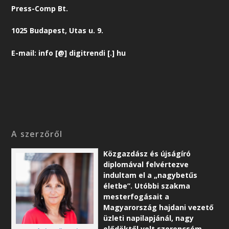
Press-Comp Bt.
1025 Budapest, Utas u. 9.
E-mail: info [@] digitrendi [.] hu
A szerzőről
Közgazdász és újságíró
diplomával felvértezve
indultam el a „nagybetűs
életbe”. Utóbbi szakma
mesterfogásait a
Magyarország hajdani vezető
üzleti napilapjánál, nagy
elődöktől volt szerencsém