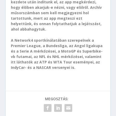
kezdete után indítunk el, az app megkérdezi,
hogy élőben akarjuk-e nézni, vagy elölről. Archív
műsorszámban sem kell megjegyezni hol
tartottunk, mert az app megteszi ezt
helyettünk, és onnan folytathatjuk a lejátszást,
ahol abbahagytuk.
A Network4 sportkínálatában szerepelnek a
Premier League, a Bundesliga, az Angol ligakupa
és a Serie A mérkőzései, a MotoGP és Superbike-
vb futamai, az NFL és NHL mérkőzései, valamint
itt láthatók az ATP és WTA Tour eseményei, az
IndyCar- és a NASCAR versenyei is.
MEGOSZTÁS: