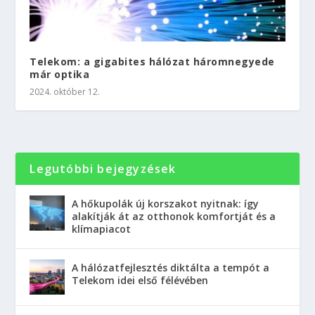
Telekom: a gigabites hálózat háromnegyede
már optika
2024. október 12.
Legutóbbi bejegyzések
A hőkupolák új korszakot nyitnak: így
alakítják át az otthonok komfortját és a
klímapiacot
A hálózatfejlesztés diktálta a tempót a
Telekom idei első félévében