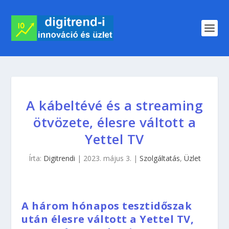
A kábeltévé és a streaming
ötvözete, élesre váltott a
Yettel TV
Írta:
Digitrendi
|
2023. május 3.
|
Szolgáltatás
,
Üzlet
A három hónapos tesztidőszak
után élesre váltott a Yettel TV,