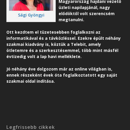
Magyarország hajdani vezető
üzleti napilapjánál, nagy
elődöktől volt szerencsém
Sági Gyöngyi
megtanulni.
Ott kezdtem el tüzetesebben foglalkozni az
informatikával és a távközléssel. Ezekre épült néhány
szakmai kiadvány is, köztük a Telebit, amely
ötletemre és a szerkesztésemmel, több mint másfél
évtizedig volt a lap havi melléklete.
Jó néhány éve dolgozom már az online világban is,
ennek részeként é
vek óta foglalkoztatott egy saját
szakmai oldal indítása.
Legfrissebb cikkek