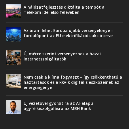
A hálózatfejlesztés diktálta a tempót a
Telekom idei első félévében
Az áram lehet Európa újabb versenyelőnye –
fordulópont az EU elektrifikációs akcióterve
Új mérce szerint versenyeznek a hazai
internetszolgáltatók
Nem csak a klíma fogyaszt – így csökkenthető a
háztartások és a kkv-k digitális eszközeinek az
energiaigénye
Új vezetővel gyorsít rá az AI-alapú
ügyfélkiszolgálásra az MBH Bank