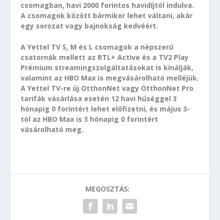
csomagban, havi 2000 forintos havidíjtól indulva.
A csomagok között bármikor lehet váltani, akár
egy sorozat vagy bajnokság kedvéért.
A Yettel TV S, M és L csomagok a népszerű
csatornák mellett az RTL+ Active és a TV2 Play
Prémium streamingszolgáltatásokat is kínálják,
valamint az HBO Max is megvásárolható melléjük.
A Yettel TV-re új OtthonNet vagy OtthonNet Pro
tarifák vásárlása esetén 12 havi hűséggel 3
hónapig 0 forintért lehet előfizetni, és május 3-
tól az HBO Max is 3 hónapig 0 forintért
vásárolható meg.
MEGOSZTÁS: