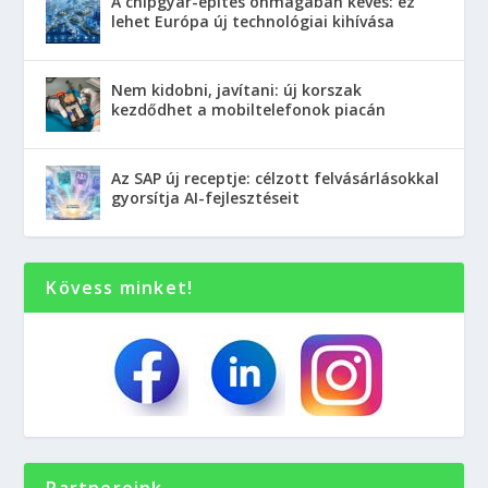
A chipgyár-építés önmagában kevés: ez
lehet Európa új technológiai kihívása
Nem kidobni, javítani: új korszak
kezdődhet a mobiltelefonok piacán
Az SAP új receptje: célzott felvásárlásokkal
gyorsítja AI-fejlesztéseit
Kövess minket!
Partnereink