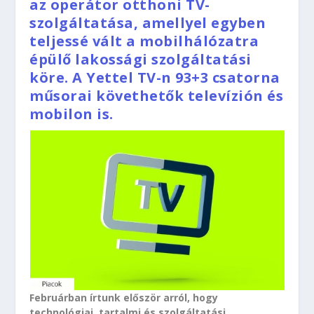
az operátor otthoni TV-
szolgáltatása, amellyel egyben
teljessé vált a mobilhálózatra
épülő lakossági szolgáltatási
köre. A Yettel TV-n 93+3 csatorna
műsorai követhetők televízión és
mobilon is.
Februárban írtunk először arról, hogy
technológiai, tartalmi és szolgáltatási