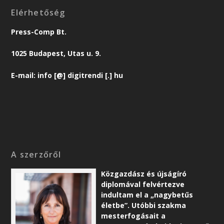
Elérhetőség
Press-Comp Bt.
1025 Budapest, Utas u. 9.
E-mail: info [@] digitrendi [.] hu
A szerzőről
Közgazdász és újságíró
diplomával felvértezve
indultam el a „nagybetűs
életbe”. Utóbbi szakma
mesterfogásait a