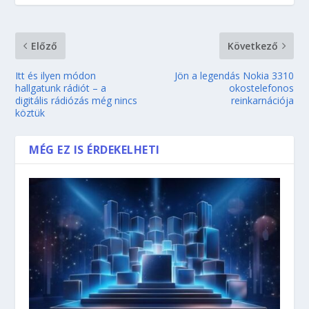
Előző
Következő
Itt és ilyen módon
Jön a legendás Nokia 3310
hallgatunk rádiót – a
okostelefonos
digitális rádiózás még nincs
reinkarnációja
köztük
MÉG EZ IS ÉRDEKELHETI