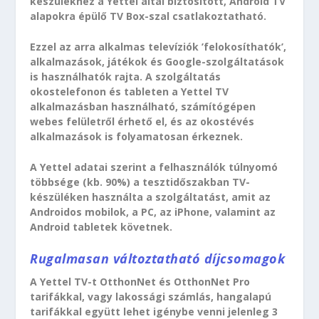
készülékhez a Yettel által biztosított, Android TV
alapokra épülő TV Box-szal csatlakoztatható.
Ezzel az arra alkalmas televíziók ’felokosíthatók’,
alkalmazások, játékok és Google-szolgáltatások
is használhatók rajta. A szolgáltatás
okostelefonon és tableten a Yettel TV
alkalmazásban használható, számítógépen
webes felületről érhető el, és az okostévés
alkalmazások is folyamatosan érkeznek.
A Yettel adatai szerint a felhasználók túlnyomó
többsége (kb. 90%) a tesztidőszakban TV-
készüléken használta a szolgáltatást, amit az
Androidos mobilok, a PC, az iPhone, valamint az
Android tabletek követnek.
Rugalmasan változtatható díjcsomagok
A Yettel TV-t OtthonNet és OtthonNet Pro
tarifákkal, vagy lakossági számlás, hangalapú
tarifákkal együtt lehet igénybe venni jelenleg 3