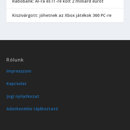
Rabobank: AI-ra és IT-re költ 2 milliárd eurót
Kiszivárgott: jöhetnek az Xbox játékok 360 PC-re
Rólunk
Impresszum
Kapcsolat
Jogi nyilatkozat
Adatkezelési tájékoztató