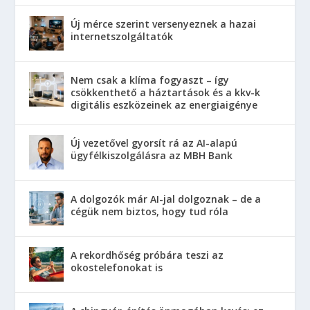
Új mérce szerint versenyeznek a hazai
internetszolgáltatók
Nem csak a klíma fogyaszt – így
csökkenthető a háztartások és a kkv-k
digitális eszközeinek az energiaigénye
Új vezetővel gyorsít rá az AI-alapú
ügyfélkiszolgálásra az MBH Bank
A dolgozók már AI-jal dolgoznak – de a
cégük nem biztos, hogy tud róla
A rekordhőség próbára teszi az
okostelefonokat is