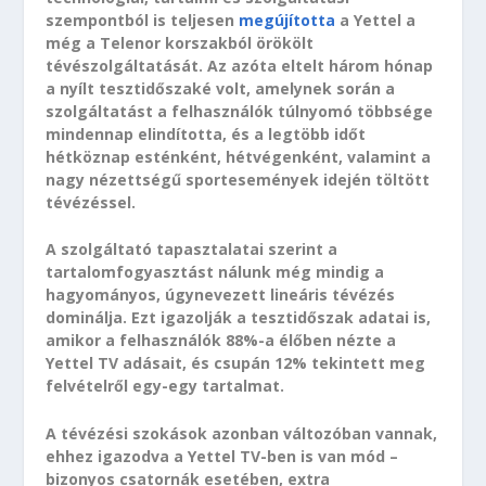
szempontból is teljesen
megújította
a Yettel a
még a Telenor korszakból örökölt
tévészolgáltatását. Az azóta eltelt három hónap
a nyílt tesztidőszaké volt, amelynek során a
szolgáltatást a felhasználók túlnyomó többsége
mindennap elindította, és a legtöbb időt
hétköznap esténként, hétvégenként, valamint a
nagy nézettségű sportesemények idején töltött
tévézéssel.
A szolgáltató tapasztalatai szerint a
tartalomfogyasztást nálunk még mindig a
hagyományos, úgynevezett lineáris tévézés
dominálja. Ezt igazolják a tesztidőszak adatai is,
amikor a felhasználók 88%-a élőben nézte a
Yettel TV adásait, és csupán 12% tekintett meg
felvételről egy-egy tartalmat.
A tévézési szokások azonban változóban vannak,
ehhez igazodva a Yettel TV-ben is van mód –
bizonyos csatornák esetében, extra