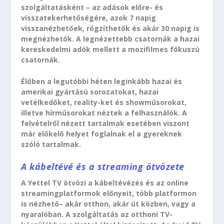
szolgáltatásként – az adások előre- és
visszatekerhetőségére, azok 7 napig
visszanézhetőek, rögzíthetők és akár 30 napig is
megnézhetők. A legnézettebb csatornák a hazai
kereskedelmi adók mellett a mozifilmes fókuszú
csatornák.
Élőben a legutóbbi héten leginkább hazai és
amerikai gyártású sorozatokat, hazai
vetélkedőket, reality-ket és showműsorokat,
illetve hírműsorokat néztek a felhasználók. A
felvételről nézett tartalmak esetében viszont
már előkelő helyet foglalnak el a gyereknek
szóló tartalmak.
A kábeltévé és a streaming ötvözete
A Yettel TV ötvözi a kábeltévézés és az online
streamingplatformok előnyeit, több platformon
is nézhető– akár otthon, akár út közben, vagy a
nyaralóban. A szolgáltatás az otthoni TV-